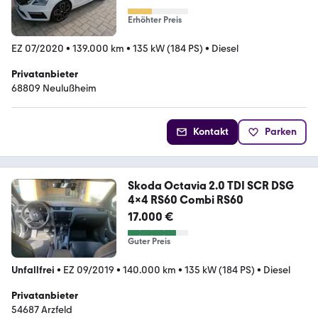
Erhöhter Preis
EZ 07/2020
•
139.000 km
•
135 kW (184 PS)
•
Diesel
Privatanbieter
68809 Neulußheim
Kontakt
Parken
Skoda Octavia 2.0 TDI SCR DSG
4x4 RS60 Combi RS60
17.000 €
Guter Preis
Unfallfrei
•
EZ 09/2019
•
140.000 km
•
135 kW (184 PS)
•
Diesel
Privatanbieter
54687 Arzfeld