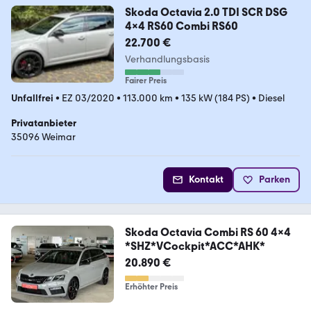
Skoda Octavia 2.0 TDI SCR DSG
4x4 RS60 Combi RS60
22.700 €
Verhandlungsbasis
Fairer Preis
Unfallfrei
•
EZ 03/2020
•
113.000 km
•
135 kW (184 PS)
•
Diesel
Privatanbieter
35096 Weimar
Kontakt
Parken
Skoda Octavia Combi RS 60 4x4
*SHZ*VCockpit*ACC*AHK*
20.890 €
Erhöhter Preis