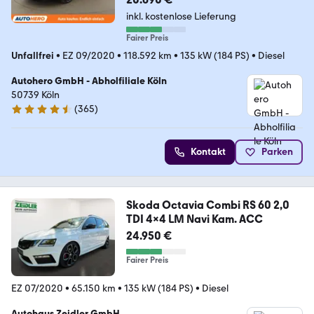
inkl. kostenlose Lieferung
Fairer Preis
Unfallfrei
•
EZ 09/2020
•
118.592 km
•
135 kW (184 PS)
•
Diesel
Autohero GmbH - Abholfiliale Köln
50739 Köln
(
365
)
4.6 Sterne
Kontakt
Parken
Skoda Octavia Combi RS 60 2,0
TDI 4x4 LM Navi Kam. ACC
24.950 €
Fairer Preis
EZ 07/2020
•
65.150 km
•
135 kW (184 PS)
•
Diesel
Autohaus Zeidler GmbH