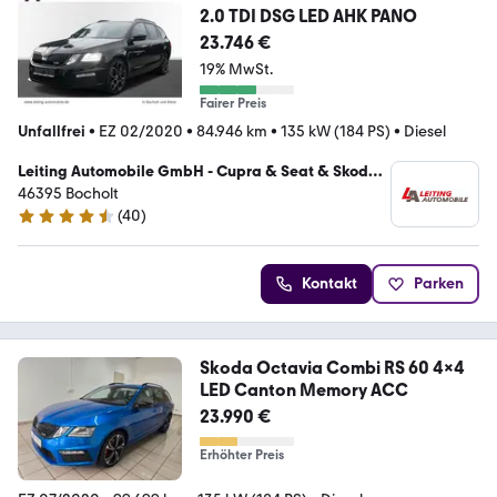
2.0 TDI DSG LED AHK PANO
23.746 €
19% MwSt.
Fairer Preis
Unfallfrei
•
EZ 02/2020
•
84.946 km
•
135 kW (184 PS)
•
Diesel
Leiting Automobile GmbH - Cupra & Seat & Skoda
Vertragshändler
46395 Bocholt
(
40
)
4.7 Sterne
Kontakt
Parken
Skoda Octavia Combi RS 60 4x4
LED Canton Memory ACC
23.990 €
Erhöhter Preis