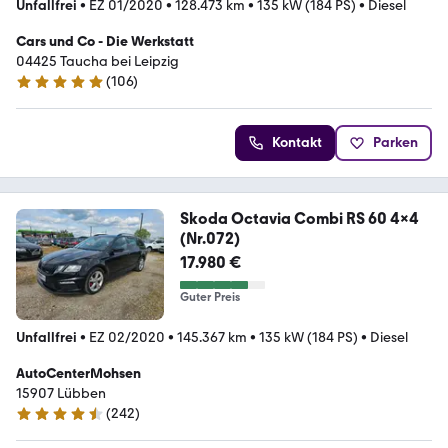
Unfallfrei
•
EZ 01/2020
•
128.473 km
•
135 kW (184 PS)
•
Diesel
Cars und Co - Die Werkstatt
04425 Taucha bei Leipzig
(
106
)
4.9 Sterne
Kontakt
Parken
Skoda Octavia Combi RS 60 4x4
(Nr.072)
17.980 €
Guter Preis
Unfallfrei
•
EZ 02/2020
•
145.367 km
•
135 kW (184 PS)
•
Diesel
AutoCenterMohsen
15907 Lübben
(
242
)
4.7 Sterne