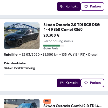
Kontakt
Parken
Skoda Octavia 2.0 TDI SCR DSG
4x4 RS60 Combi RS60
20.300 €
Verhandlungsbasis
Guter Preis
Unfallfrei
•
EZ 03/2020
•
99.500 km
•
135 kW (184 PS)
•
Diesel
Privatanbieter
84478 Waldkraiburg
Kontakt
Parken
NEU
Skoda Octavia Combi 2.0 TDI 4x4