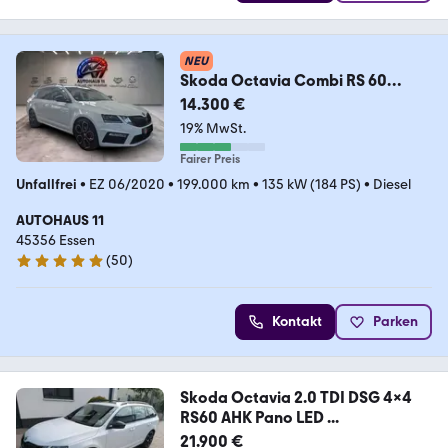
NEU
Skoda Octavia Combi RS 60
4x4/AHK/KAMERA/1.HAND/CarPl
14.300 €
a
19% MwSt.
Fairer Preis
Unfallfrei
•
EZ 06/2020
•
199.000 km
•
135 kW (184 PS)
•
Diesel
AUTOHAUS 11
45356 Essen
(
50
)
4.8 Sterne
Kontakt
Parken
Skoda Octavia 2.0 TDI DSG 4x4
RS60 AHK Pano LED ...
21.900 €