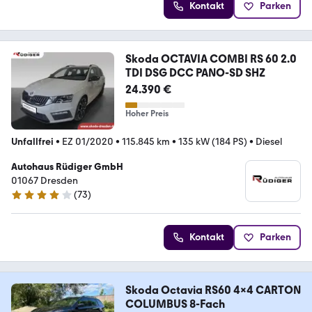
Kontakt
Parken
Skoda OCTAVIA COMBI RS 60 2.0
TDI DSG DCC PANO-SD SHZ
24.390 €
Hoher Preis
Unfallfrei
•
EZ 01/2020
•
115.845 km
•
135 kW (184 PS)
•
Diesel
Autohaus Rüdiger GmbH
01067 Dresden
(
73
)
4.2 Sterne
Kontakt
Parken
Skoda Octavia RS60 4x4 CARTON
COLUMBUS 8-Fach