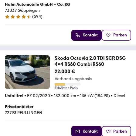
Hahn Automobile GmbH + Co. KG
73037 Göppingen
(
594
)
4.6 Sterne
Kontakt
Parken
Skoda Octavia 2.0 TDI SCR DSG
4x4 RS60 Combi RS60
22.000 €
Verhandlungsbasis
Erhöhter Preis
Unfallfrei
•
EZ 02/2020
•
132.000 km
•
135 kW (184 PS)
•
Diesel
Privatanbieter
72793 PFULLINGEN
Kontakt
Parken