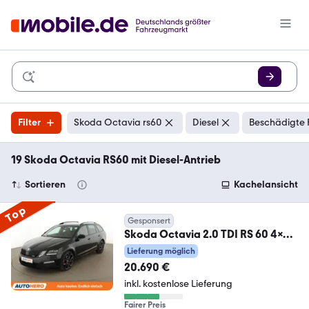
Filter
Skoda Octavia rs60
Diesel
Beschädigte 
19 Skoda Octavia RS60 mit Diesel-Antrieb
Sortieren
Kachelansicht
Top
Gesponsert
Skoda Octavia 2.0 TDI RS 60 4x4
Aut.*NAVI*PDC*SHZ*ACC*
Lieferung möglich
20.690 €
inkl. kostenlose Lieferung
Fairer Preis