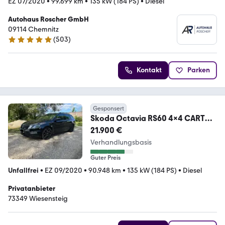
EZ 07/2020
•
99.699 km
•
135 kW (184 PS)
•
Diesel
Autohaus Roscher GmbH
09114 Chemnitz
(
503
)
4.8 Sterne
Kontakt
Parken
Gesponsert
Skoda Octavia RS60 4x4 CARTON
COLUMBUS 8-Fach
21.900 €
Verhandlungsbasis
Guter Preis
Unfallfrei
•
EZ 09/2020
•
90.948 km
•
135 kW (184 PS)
•
Diesel
Privatanbieter
73349 Wiesensteig