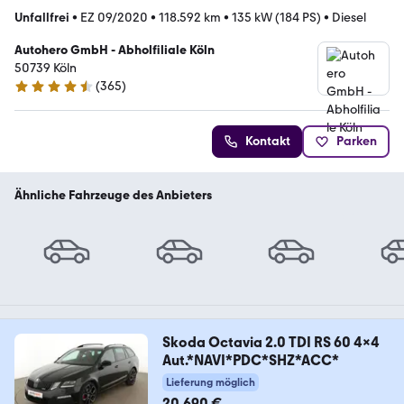
Unfallfrei
•
EZ 09/2020
•
118.592 km
•
135 kW (184 PS)
•
Diesel
Autohero GmbH - Abholfiliale Köln
50739 Köln
(
365
)
4.6 Sterne
Kontakt
Parken
Ähnliche Fahrzeuge des Anbieters
Skoda Octavia 2.0 TDI RS 60 4x4
Aut.*NAVI*PDC*SHZ*ACC*
Lieferung möglich
20.690 €