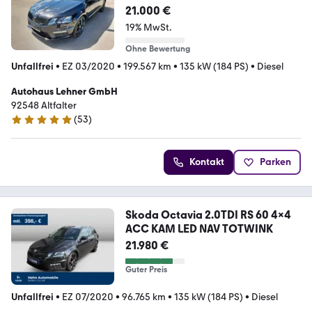
RS 60 AHK+SHZ+LHZ+LED
21.000 €
19% MwSt.
Ohne Bewertung
Unfallfrei
•
EZ 03/2020
•
199.567 km
•
135 kW (184 PS)
•
Diesel
Autohaus Lehner GmbH
92548 Altfalter
(
53
)
4.9 Sterne
Kontakt
Parken
Skoda Octavia 2.0TDI RS 60 4x4
ACC KAM LED NAV TOTWINK
21.980 €
Guter Preis
Unfallfrei
•
EZ 07/2020
•
96.765 km
•
135 kW (184 PS)
•
Diesel