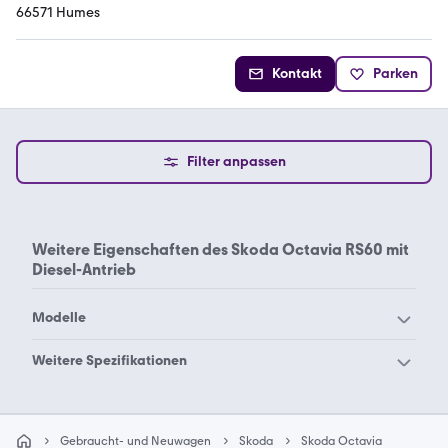
66571 Humes
Kontakt
Parken
Filter anpassen
Weitere Eigenschaften des
Skoda Octavia RS60 mit
Diesel-Antrieb
Modelle
Skoda 105
Skoda 120
Weitere Spezifikationen
Skoda 130
Skoda Citigo
Skoda Octavia Benzin 1.8
Skoda Octavia Benzin 1U
Skoda Elroq
Skoda Enyaq
Skoda Octavia Benzin
Skoda Octavia Benzin 1Z
Gebraucht- und Neuwagen
Skoda
Skoda Octavia