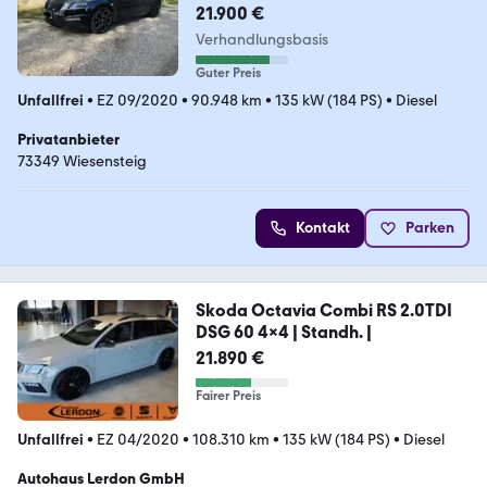
21.900 €
Verhandlungsbasis
Guter Preis
Unfallfrei
•
EZ 09/2020
•
90.948 km
•
135 kW (184 PS)
•
Diesel
Privatanbieter
73349 Wiesensteig
Kontakt
Parken
Skoda Octavia Combi RS 2.0TDI
DSG 60 4x4 | Standh. |
21.890 €
Fairer Preis
Unfallfrei
•
EZ 04/2020
•
108.310 km
•
135 kW (184 PS)
•
Diesel
Autohaus Lerdon GmbH