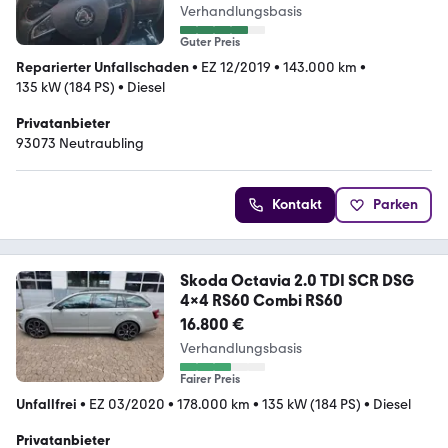
Verhandlungsbasis
Guter Preis
Reparierter Unfallschaden
•
EZ 12/2019
•
143.000 km
•
135 kW (184 PS)
•
Diesel
Privatanbieter
93073 Neutraubling
Kontakt
Parken
Skoda Octavia 2.0 TDI SCR DSG
4x4 RS60 Combi RS60
16.800 €
Verhandlungsbasis
Fairer Preis
Unfallfrei
•
EZ 03/2020
•
178.000 km
•
135 kW (184 PS)
•
Diesel
Privatanbieter