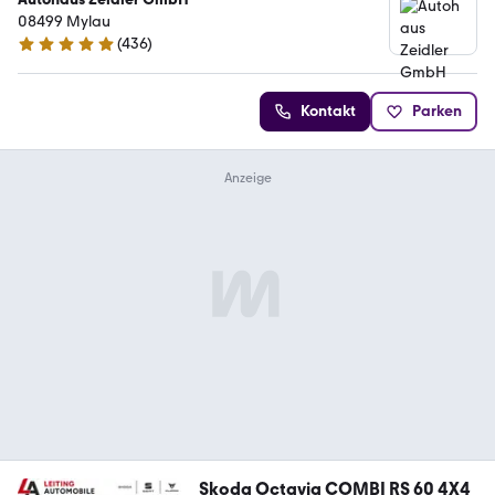
08499 Mylau
(
436
)
5 Sterne
Kontakt
Parken
Skoda Octavia COMBI RS 60 4X4