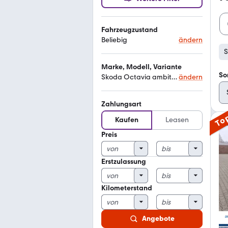
Fahrzeugzustand
Beliebig
ändern
S
Marke, Modell, Variante
So
Skoda Octavia ambition
ändern
Zahlungsart
To
Kaufen
Leasen
Preis
Erstzulassung
Kilometerstand
Angebote