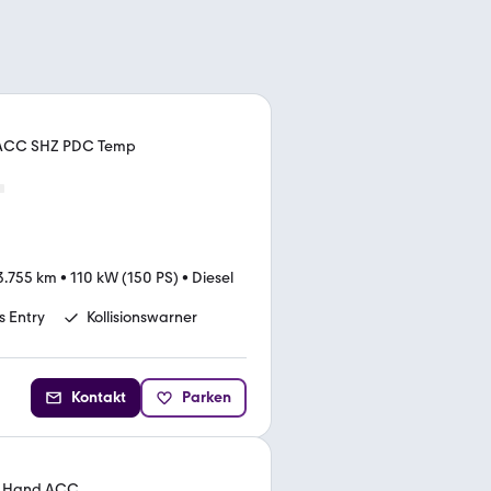
 ACC SHZ PDC Temp
3.755 km
•
110 kW (150 PS)
•
Diesel
s Entry
Kollisionswarner
Kontakt
Parken
 1.Hand ACC