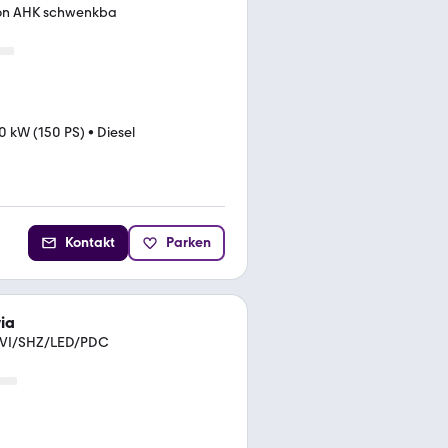
ion AHK schwenkba
0 kW (150 PS)
•
Diesel
Kontakt
Parken
ia
NAVI/SHZ/LED/PDC