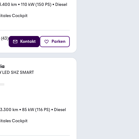
3.400 km
•
110 kW (150 PS)
•
Diesel
itales Cockpit
(
43
)
Kontakt
Parken
ia
SY LED SHZ SMART
3.300 km
•
85 kW (116 PS)
•
Diesel
itales Cockpit