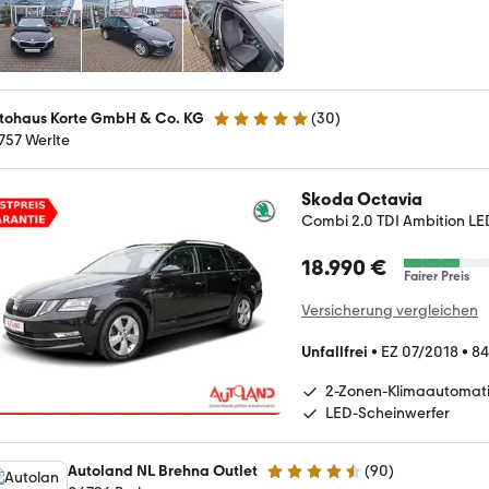
tohaus Korte GmbH & Co. KG
(
30
)
5 Sterne
757 Werlte
Skoda Octavia
Combi 2.0 TDI Ambition 
18.990 €
Fairer Preis
Versicherung vergleichen
Unfallfrei
•
EZ 07/2018
•
84
2-Zonen-Klimaautomat
LED-Scheinwerfer
Autoland NL Brehna Outlet
(
90
)
4.3 Sterne