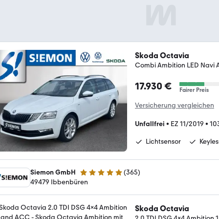
Skoda Octavia
Combi Ambition LED Navi
17.930 €
Fairer Preis
Versicherung vergleichen
Unfallfrei
•
EZ 11/2019
•
10
Lichtsensor
Keyles
Siemon GmbH
(
365
)
4.8 Sterne
49479 Ibbenbüren
Skoda Octavia
2.0 TDI DSG 4x4 Ambition