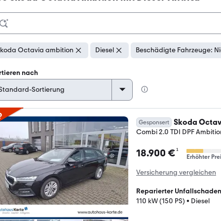
koda Octavia ambition
Diesel
Beschädigte Fahrzeuge: Ni
rtieren nach
p
Skoda Octav
Gesponsert
Combi 2.0 TDI DPF Ambitio
¹
18.900 €
Erhöhter Pre
Versicherung vergleichen
Reparierter Unfallschade
110 kW (150 PS)
•
Diesel