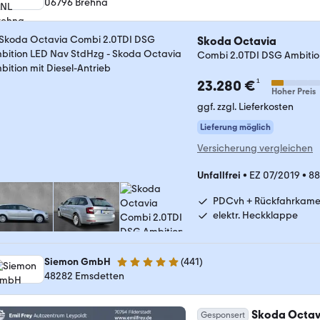
06796 Brehna
Skoda Octavia
Combi 2.0TDI DSG Ambitio
¹
23.280 €
Hoher Preis
ggf. zzgl. Lieferkosten
Lieferung möglich
Versicherung vergleichen
Unfallfrei
•
EZ 07/2019
•
88
PDCvh + Rückfahrkame
elektr. Heckklappe
Siemon GmbH
(
441
)
4.9 Sterne
48282 Emsdetten
Skoda Octav
Gesponsert