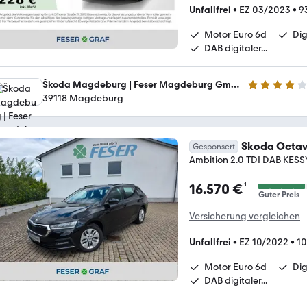
Unfallfrei
•
EZ 03/2023
•
9
Motor Euro 6d
Dig
DAB digitaler...
Škoda Magdeburg | Feser Magdeburg GmbH
4 Sterne
39118 Magdeburg
Skoda Octav
Gesponsert
Ambition 2.0 TDI DAB KES
¹
16.570 €
Guter Preis
Versicherung vergleichen
Unfallfrei
•
EZ 10/2022
•
10
Motor Euro 6d
Dig
DAB digitaler...