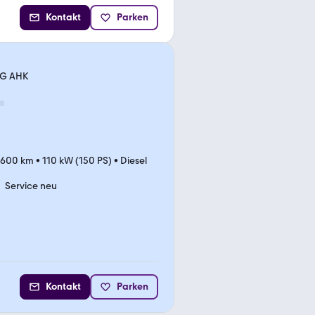
Kontakt
Parken
SG AHK
.600 km
•
110 kW (150 PS)
•
Diesel
Service neu
Kontakt
Parken