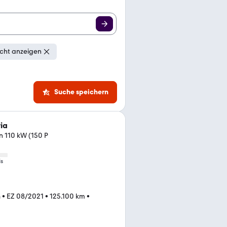
cht anzeigen
Suche speichern
ia
n 110 kW (150 P
is
n
•
EZ 08/2021
•
125.100 km
•