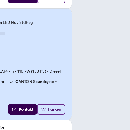
n LED Nav StdHzg
.734 km
•
110 kW (150 PS)
•
Diesel
ra
CANTON Soundsystem
Kontakt
Parken
ia