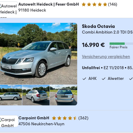
Autowelt Heideck | Feser GmbH
(
146
)
4.8 Sterne
91180 Heideck
Skoda Octavia
Combi Ambition 2.0 TDI D
16.990 €
Fairer Preis
Versicherung vergleichen
Unfallfrei
•
EZ 11/2018
•
85
AHK
Alwetter
Carpoint GmbH
(
362
)
4.5 Sterne
47506 Neukirchen-Vluyn