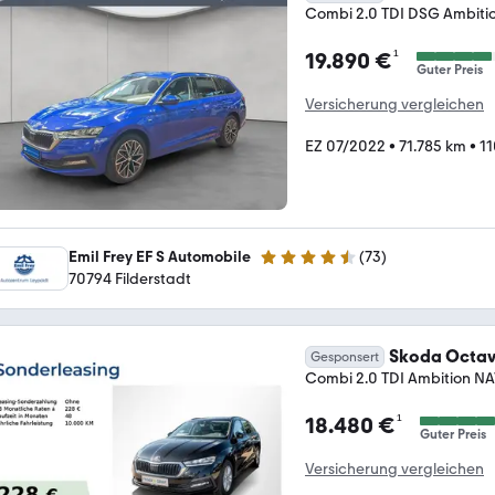
Combi 2.0 TDI DSG Ambit
¹
19.890 €
Guter Preis
Versicherung vergleichen
EZ 07/2022
•
71.785 km
•
11
Emil Frey EF S Automobile
(
73
)
4.7 Sterne
70794 Filderstadt
Skoda Octav
Gesponsert
Combi 2.0 TDI Ambition 
¹
18.480 €
Guter Preis
Versicherung vergleichen