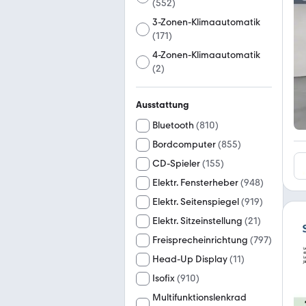
(
552
)
3-Zonen-Klimaautomatik
(
171
)
4-Zonen-Klimaautomatik
(
2
)
Ausstattung
Bluetooth
(
810
)
Bordcomputer
(
855
)
CD-Spieler
(
155
)
Elektr. Fensterheber
(
948
)
Elektr. Seitenspiegel
(
919
)
Elektr. Sitzeinstellung
(
21
)
Freisprecheinrichtung
(
797
)
Head-Up Display
(
11
)
Isofix
(
910
)
Multifunktionslenkrad