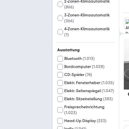
2-Zonen-Klimaautomatik
(
866
)
3-Zonen-Klimaautomatik
(
366
)
4-Zonen-Klimaautomatik
(
1
)
Ausstattung
Bluetooth
(
1.013
)
Bordcomputer
(
1.028
)
CD-Spieler
(
74
)
Elektr. Fensterheber
(
1.035
)
Elektr. Seitenspiegel
(
1.047
)
Elektr. Sitzeinstellung
(
383
)
Freisprecheinrichtung
(
1.023
)
Head-Up Display
(
223
)
Isofix
(
1.061
)