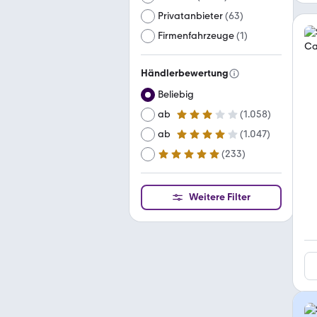
Privatanbieter
(
63
)
Firmenfahrzeuge
(
1
)
Händlerbewertung
Beliebig
ab
(
1.058
)
3 Sterne
ab
(
1.047
)
4 Sterne
(
233
)
ab
5 Sterne
Weitere Filter