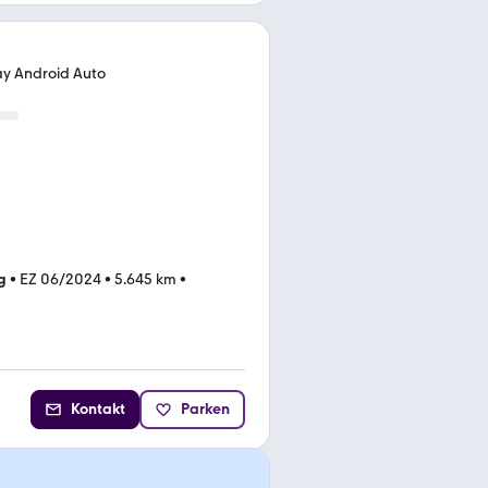
q
ay Android Auto
g
•
EZ 06/2024
•
5.645 km
•
Kontakt
Parken