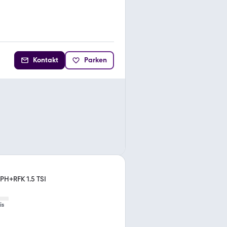
Kontakt
Parken
H+RFK 1.5 TSI
is