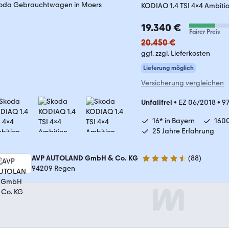
KODIAQ 1.4 TSI 4x4 Ambiti
19.340 €
Fairer Preis
20.450 €
ggf. zzgl. Lieferkosten
Lieferung möglich
Versicherung vergleichen
Unfallfrei
•
EZ 06/2018
•
97
16* in Bayern
160
25 Jahre Erfahrung
AVP AUTOLAND GmbH & Co. KG
(
88
)
4.3 Sterne
94209 Regen