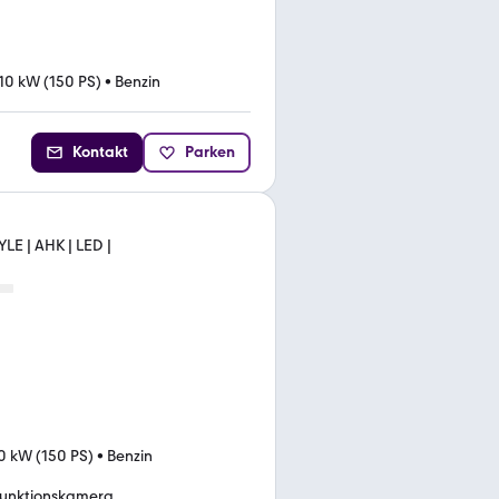
10 kW (150 PS)
•
Benzin
Kontakt
Parken
LE | AHK | LED |
0 kW (150 PS)
•
Benzin
funktionskamera