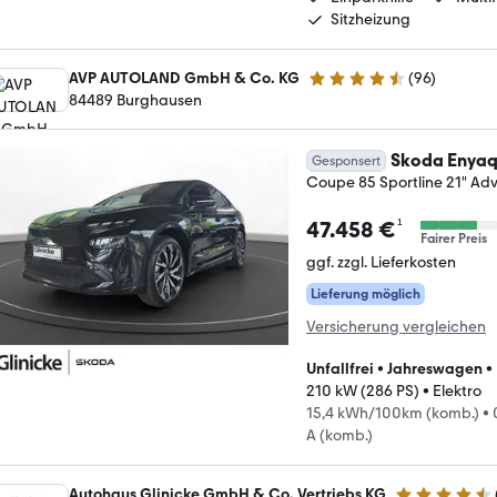
Sitzheizung
AVP AUTOLAND GmbH & Co. KG
(
96
)
4.7 Sterne
84489 Burghausen
Skoda Enya
Gesponsert
Coupe 85 Sportline 21" Adv
¹
47.458 €
Fairer Preis
ggf. zzgl. Lieferkosten
Lieferung möglich
Versicherung vergleichen
Unfallfrei
•
Jahreswagen
•
210 kW (286 PS)
•
Elektro
15,4 kWh/100km (komb.)
•
A (komb.)
Autohaus Glinicke GmbH & Co. Vertriebs KG