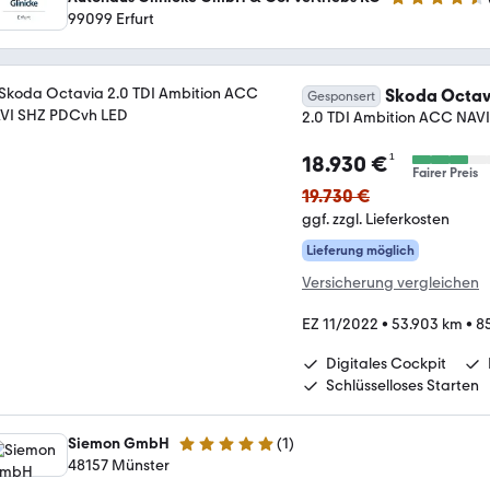
4.5 Sterne
99099 Erfurt
Skoda Octav
Gesponsert
2.0 TDI Ambition ACC NAV
¹
18.930 €
Fairer Preis
19.730 €
ggf. zzgl. Lieferkosten
Lieferung möglich
Versicherung vergleichen
EZ 11/2022
•
53.903 km
•
85
Digitales Cockpit
Schlüsselloses Starten
Siemon GmbH
(
1
)
5 Sterne
48157 Münster