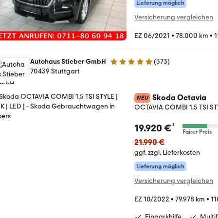
Lieferung möglich
Versicherung vergleichen
EZ 06/2021
•
78.000 km
•
1
Autohaus Stieber GmbH
(
373
)
4.9 Sterne
70439 Stuttgart
Skoda Octavia
NEU
OCTAVIA COMBI 1.5 TSI STY
¹
19.920 €
Fairer Preis
21.990 €
ggf. zzgl. Lieferkosten
Lieferung möglich
Versicherung vergleichen
EZ 10/2022
•
79.978 km
•
11
Einparkhilfe
Multi