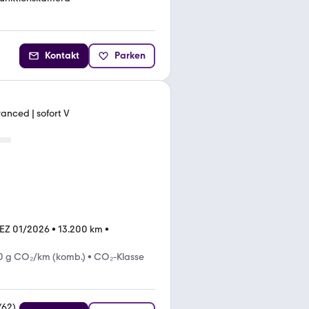
Kontakt
Parken
q
anced | sofort V
EZ 01/2026
•
13.200 km
•
0 g CO₂/km (komb.)
•
CO₂-Klasse
(
62
)