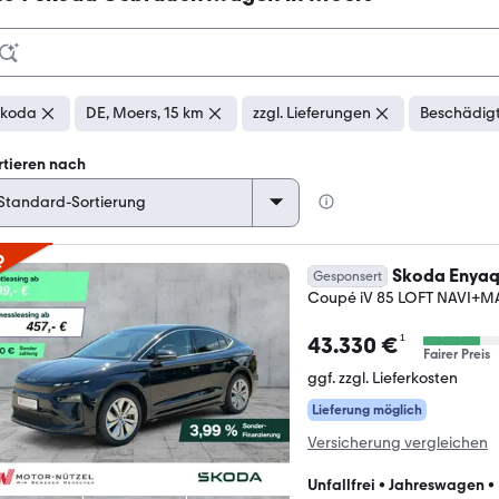
Skoda
DE, Moers, 15 km
zzgl. Lieferungen
Beschädigt
rtieren nach
p
Skoda Enya
Gesponsert
Coupé iV 85 LOFT NAVI+
¹
43.330 €
Fairer Preis
ggf. zzgl. Lieferkosten
Lieferung möglich
Versicherung vergleichen
Unfallfrei
•
Jahreswagen
•