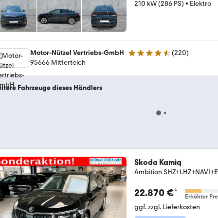
210 kW (286 PS)
•
Elektro
Motor-Nützel Vertriebs-GmbH
(
220
)
4.6 Sterne
95666 Mitterteich
itere Fahrzeuge dieses Händlers
Skoda Kamiq
Ambition SHZ+LHZ+NAVI+EP
¹
22.870 €
Erhöhter Pre
ggf. zzgl. Lieferkosten