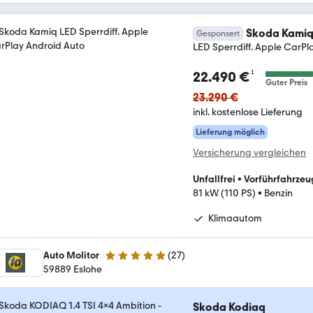
Skoda Kami
Gesponsert
LED Sperrdiff. Apple CarPl
¹
22.490 €
Guter Preis
23.290 €
inkl. kostenlose Lieferung
Lieferung möglich
Versicherung vergleichen
Unfallfrei
•
Vorführfahrzeu
81 kW (110 PS)
•
Benzin
Klimaautom
Auto Molitor
(
27
)
4.8 Sterne
59889 Eslohe
Skoda Kodiaq