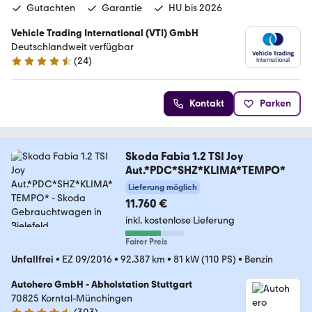
Gutachten
Garantie
HU bis 2026
Vehicle Trading International (VTI) GmbH
Deutschlandweit verfügbar
(
24
)
4.4 Sterne
Kontakt
Parken
Skoda Fabia 1.2 TSI Joy
Aut.*PDC*SHZ*KLIMA*TEMPO*
Lieferung möglich
11.760 €
inkl. kostenlose Lieferung
Fairer Preis
Unfallfrei
•
EZ 09/2016
•
92.387 km
•
81 kW (110 PS)
•
Benzin
Autohero GmbH - Abholstation Stuttgart
70825 Korntal-Münchingen