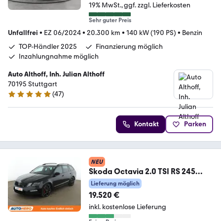
19% MwSt.
ggf. zzgl. Lieferkosten
Sehr guter Preis
Unfallfrei
•
EZ 06/2024
•
20.300 km
•
140 kW (190 PS)
•
Benzin
TOP-Händler 2025
Finanzierung möglich
Inzahlungnahme möglich
Auto Althoff, Inh. Julian Althoff
70195 Stuttgart
(
47
)
4.8 Sterne
Kontakt
Parken
NEU
Skoda Octavia 2.0 TSI RS 245
Aut.*LED*NAVI*TEMPO*PDC*
Lieferung möglich
19.520 €
inkl. kostenlose Lieferung