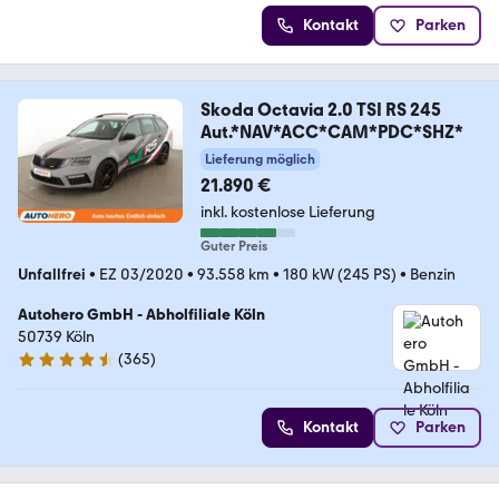
Kontakt
Parken
Skoda Octavia 2.0 TSI RS 245
Aut.*NAV*ACC*CAM*PDC*SHZ*
Lieferung möglich
21.890 €
inkl. kostenlose Lieferung
Guter Preis
Unfallfrei
•
EZ 03/2020
•
93.558 km
•
180 kW (245 PS)
•
Benzin
Autohero GmbH - Abholfiliale Köln
50739 Köln
(
365
)
4.6 Sterne
Kontakt
Parken