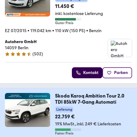
11.450 €
inkl. kostenlose Lieferung
Guter Preis
EZ 07/2015
•
119.042 km
•
110 kW (150 PS)
•
Benzin
Autohero GmbH
14059 Berlin
(
502
)
4.5 Sterne
Kontakt
Parken
Skoda Karoq Ambition Tour 2.0
TDI 85kW 7-Gang Automati
Lieferung
22.759 €
19% MwSt.
inkl. 249 € Lieferkosten
Fairer Preis