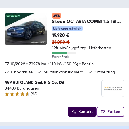
NEU
Skoda OCTAVIA COMBI 1.5 TSI
STYLE | AHK | LED |
Lieferung möglich
19.920 €
21.990 €
19% MwSt.
ggf. zzgl. Lieferkosten
Fairer Preis
EZ 10/2022
•
79.978 km
•
110 kW (150 PS)
•
Benzin
Einparkhilfe
Multifunktionskamera
Sitzheizung
AVP AUTOLAND GmbH & Co. KG
84489 Burghausen
(
96
)
4.7 Sterne
Kontakt
Parken