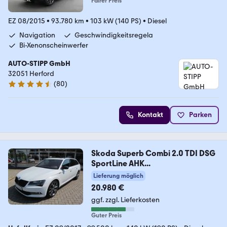
Fairer Preis
EZ 08/2015
•
93.780 km
•
103 kW (140 PS)
•
Diesel
Navigation
Geschwindigkeitsregela
Bi-Xenonscheinwerfer
AUTO-STIPP GmbH
32051 Herford
(
80
)
4.3 Sterne
Kontakt
Parken
Skoda Superb Combi 2.0 TDI DSG
SportLine AHK...
Lieferung möglich
20.980 €
ggf. zzgl. Lieferkosten
Guter Preis