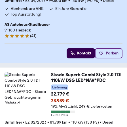
Unfallfrei
•
EZ 09/2017
•
99.500 km
•
140 kW (190 PS)
•
Diesel
Abnhembare AHK!
Ein Jahr Garantie!
Top Ausstattung!
AS Autohaus-Stadlbauer
91180 Heideck
(
41
)
5 Sterne
Kontakt
Parken
Skoda Superb Combi Style 2.0 TDI
110kW DSG LED*NAV*PDC
Lieferung
22.779 €
23.939 €
19% MwSt.
inkl. 249 € Lieferkosten
Guter Preis
Unfallfrei
•
EZ 02/2023
•
81.789 km
•
110 kW (150 PS)
•
Diesel