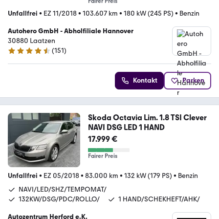
Fairer Preis
Unfallfrei
•
EZ 11/2018
•
103.607 km
•
180 kW (245 PS)
•
Benzin
Autohero GmbH - Abholfiliale Hannover
30880 Laatzen
(
151
)
4.7 Sterne
Kontakt
Parken
Skoda Octavia Lim. 1.8 TSI Clever
NAVI DSG LED 1 HAND
17.999 €
Fairer Preis
Unfallfrei
•
EZ 05/2018
•
83.000 km
•
132 kW (179 PS)
•
Benzin
NAVI/LED/SHZ/TEMPOMAT/
132KW/DSG/PDC/ROLLO/
1 HAND/SCHEKHEFT/AHK/
Autozentrum Herford e.K.