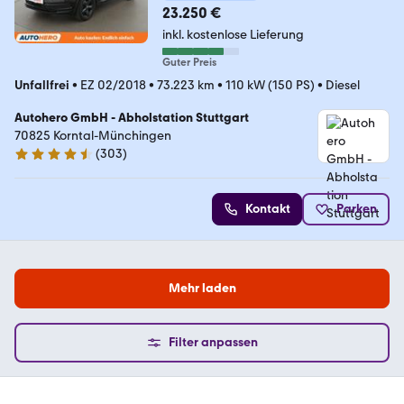
23.250 €
inkl. kostenlose Lieferung
Guter Preis
Unfallfrei
•
EZ 02/2018
•
73.223 km
•
110 kW (150 PS)
•
Diesel
Autohero GmbH - Abholstation Stuttgart
70825 Korntal-Münchingen
(
303
)
4.4 Sterne
Kontakt
Parken
Mehr laden
Filter anpassen