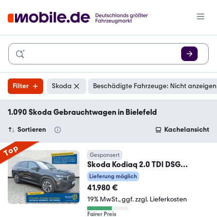
Filter
Skoda
Beschädigte Fahrzeuge: Nicht anzeigen
1.090 Skoda Gebrauchtwagen in Bielefeld
Sortieren
Kachelansicht
Top
Gesponsert
Skoda Kodiaq 2.0 TDI DSG
Selection 5Si. / AHK / Navi
Lieferung möglich
41.980 €
19% MwSt.
ggf. zzgl. Lieferkosten
Fairer Preis