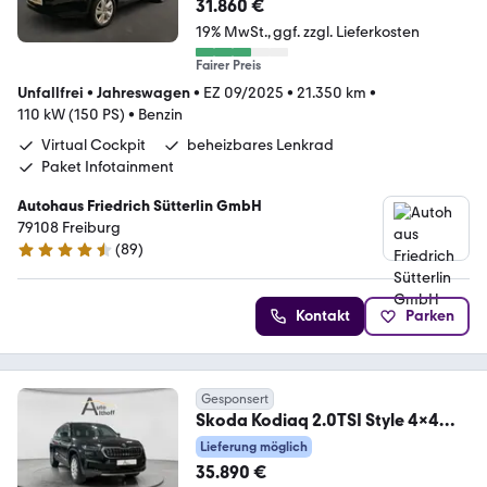
31.860 €
19% MwSt.
ggf. zzgl. Lieferkosten
Fairer Preis
Unfallfrei
•
Jahreswagen
•
EZ 09/2025
•
21.350 km
•
110 kW (150 PS)
•
Benzin
Virtual Cockpit
beheizbares Lenkrad
Paket Infotainment
Autohaus Friedrich Sütterlin GmbH
79108 Freiburg
(
89
)
4.4 Sterne
Kontakt
Parken
Gesponsert
Skoda Kodiaq 2.0TSI Style 4x4
DSG KAM ACC MATRIX APP
Lieferung möglich
35.890 €