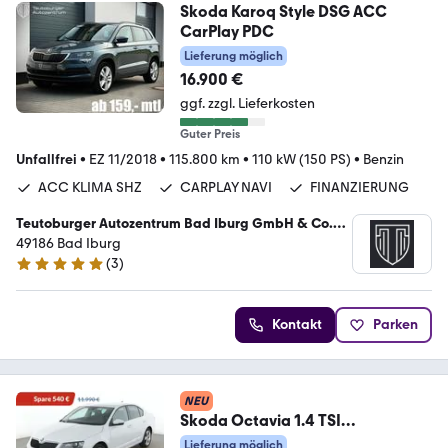
Skoda Karoq Style DSG ACC
CarPlay PDC
Lieferung möglich
16.900 €
ggf. zzgl. Lieferkosten
Guter Preis
Unfallfrei
•
EZ 11/2018
•
115.800 km
•
110 kW (150 PS)
•
Benzin
ACC KLIMA SHZ
CARPLAY NAVI
FINANZIERUNG
Teutoburger Autozentrum Bad Iburg GmbH & Co.
KG
49186 Bad Iburg
(
3
)
5 Sterne
Kontakt
Parken
NEU
Skoda Octavia 1.4 TSI
Style*NAVI*ACC*PLA*CAM*
Lieferung möglich