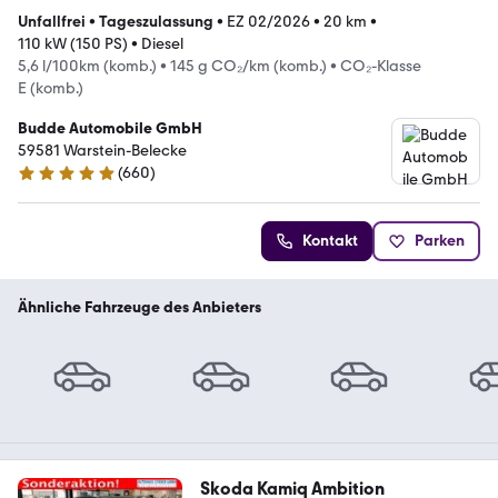
Unfallfrei
•
Tageszulassung
•
EZ 02/2026
•
20 km
•
110 kW (150 PS)
•
Diesel
5,6 l/100km (komb.)
•
145 g CO₂/km (komb.)
•
CO₂-Klasse
E (komb.)
Budde Automobile GmbH
59581 Warstein-Belecke
(
660
)
4.8 Sterne
Kontakt
Parken
Ähnliche Fahrzeuge des Anbieters
Skoda Kamiq Ambition