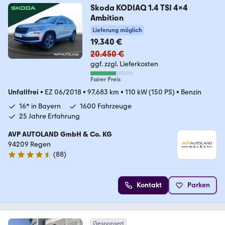
Skoda KODIAQ 1.4 TSI 4x4
Ambition
Lieferung möglich
19.340 €
20.450 €
ggf. zzgl. Lieferkosten
Fairer Preis
Unfallfrei
•
EZ 06/2018
•
97.683 km
•
110 kW (150 PS)
•
Benzin
16* in Bayern
1600 Fahrzeuge
25 Jahre Erfahrung
AVP AUTOLAND GmbH & Co. KG
94209 Regen
(
88
)
4.3 Sterne
Kontakt
Parken
Gesponsert