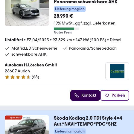
Panorama schwenkbare AHK
Lieferung möglich
28.990 €
19% MwSt.
ggf. zzgl. Lieferkosten
Guter Preis
Unfallfrei
•
EZ 04/2023
•
93.329 km
•
147 kW (200 PS)
•
Diesel
MatrixLED Scheinwerfer
Panorama/Schiebedach
schwenkbare AHK
Autohaus H.Löschen GmbH
26607 Aurich
(
68
)
4.7 Sterne
Kontakt
Parken
Skoda Kodiaq 2.0 TDI Style 4x4
Aut.*NAVI*TEMPO*PDC*SHZ
Lieferung möglich