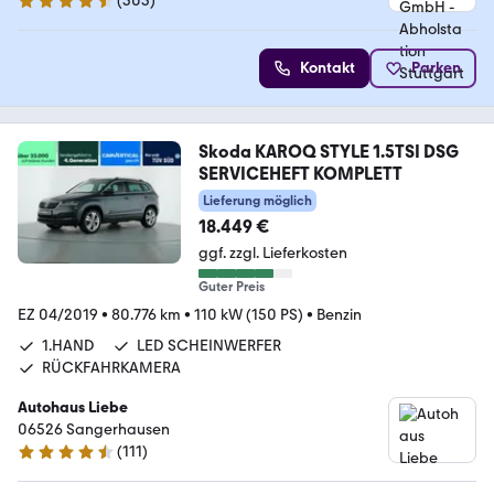
(
303
)
4.4 Sterne
Kontakt
Parken
Skoda KAROQ STYLE 1.5TSI DSG
SERVICEHEFT KOMPLETT
Lieferung möglich
18.449 €
ggf. zzgl. Lieferkosten
Guter Preis
EZ 04/2019
•
80.776 km
•
110 kW (150 PS)
•
Benzin
1.HAND
LED SCHEINWERFER
RÜCKFAHRKAMERA
Autohaus Liebe
06526 Sangerhausen
(
111
)
4.6 Sterne