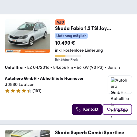
NEU
Skoda Fabia 1.2 TSI Joy
*NAVI*TEMPO*PDC*SHZ*ALU*KLI
Lieferung möglich
MA*
10.490 €
inkl. kostenlose Lieferung
Erhöhter Preis
Unfallfrei
•
EZ 04/2016
•
84.636 km
•
66 kW (90 PS)
•
Benzin
Autohero GmbH - Abholfiliale Hannover
30880 Laatzen
(
151
)
4.7 Sterne
Kontakt
Parken
Skoda Superb Combi Sportline