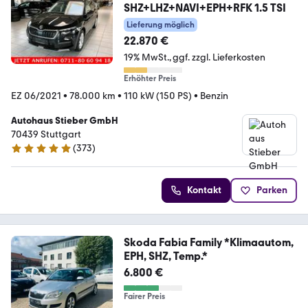
SHZ+LHZ+NAVI+EPH+RFK 1.5 TSI
Lieferung möglich
22.870 €
19% MwSt.
ggf. zzgl. Lieferkosten
Erhöhter Preis
EZ 06/2021
•
78.000 km
•
110 kW (150 PS)
•
Benzin
Autohaus Stieber GmbH
70439 Stuttgart
(
373
)
4.9 Sterne
Kontakt
Parken
Skoda Fabia Family *Klimaautom,
EPH, SHZ, Temp.*
6.800 €
Fairer Preis