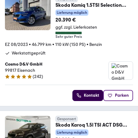
Skoda Kamiq 1.5TSI Selection
Virtual+ACC+Sitzhz+Kamera
Lieferung möglich
20.390 €
ggf. zzgl. Lieferkosten
Sehr guter Preis
EZ 08/2023
•
46.799 km
•
110 kW (150 PS)
•
Benzin
Werkstattgeprüft
Cosmo D&V GmbH
99817 Eisenach
(
242
)
4.9 Sterne
Kontakt
Parken
Gesponsert
Skoda Karoq 1.5l TSI ACT DSG
Selection
Lieferung möglich