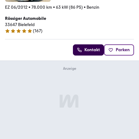
EZ 06/2012
•
78.000 km
•
63 kW (86 PS)
•
Benzin
Rössiger Automobile
33647 Bielefeld
(
167
)
4.9 Sterne
Kontakt
Parken