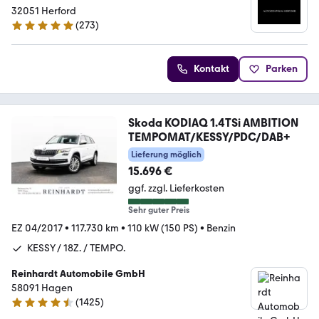
32051 Herford
(
273
)
4.9 Sterne
Kontakt
Parken
Skoda KODIAQ 1.4TSi AMBITION
TEMPOMAT/KESSY/PDC/DAB+
Lieferung möglich
15.696 €
ggf. zzgl. Lieferkosten
Sehr guter Preis
EZ 04/2017
•
117.730 km
•
110 kW (150 PS)
•
Benzin
KESSY / 18Z. / TEMPO.
Reinhardt Automobile GmbH
58091 Hagen
(
1425
)
4.7 Sterne