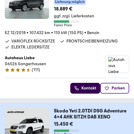
Lieferung möglich
18.889 €
ggf. zzgl. Lieferkosten
Fairer Preis
EZ 12/2018
•
107.432 km
•
110 kW (150 PS)
•
Benzin
VARIOFLEX RÜCKSITZE
FRONTSCHEIBENHEIZUNG
ELEKTR. LEDERSITZE
Autohaus Liebe
06526 Sangerhausen
(
111
)
4.6 Sterne
Kontakt
Parken
Skoda Yeti 2.0TDI DSG Adventure
4x4 AHK SITZH DAB XENO
15.450 €