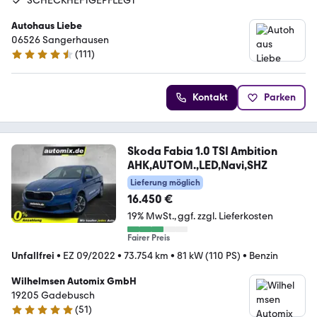
SCHECKHEFTGEPFLEGT
Autohaus Liebe
06526 Sangerhausen
(
111
)
4.6 Sterne
Kontakt
Parken
Skoda Fabia 1.0 TSI Ambition
AHK,AUTOM.,LED,Navi,SHZ
Lieferung möglich
16.450 €
19% MwSt.
ggf. zzgl. Lieferkosten
Fairer Preis
Unfallfrei
•
EZ 09/2022
•
73.754 km
•
81 kW (110 PS)
•
Benzin
Wilhelmsen Automix GmbH
19205 Gadebusch
(
51
)
5 Sterne