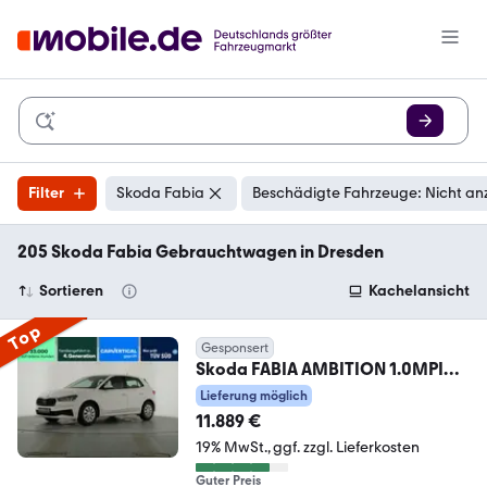
Filter
Skoda Fabia
Beschädigte Fahrzeuge: Nicht an
205 Skoda Fabia Gebrauchtwagen in Dresden
Sortieren
Kachelansicht
Top
Gesponsert
Skoda FABIA AMBITION 1.0MPI
APPLE/ANDROID CARPLAY+LED
Lieferung möglich
11.889 €
19% MwSt.
ggf. zzgl. Lieferkosten
Guter Preis