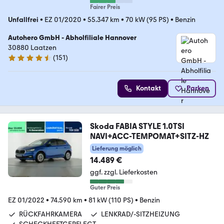
Fairer Preis
Unfallfrei
•
EZ 01/2020
•
55.347 km
•
70 kW (95 PS)
•
Benzin
Autohero GmbH - Abholfiliale Hannover
30880 Laatzen
(
151
)
4.7 Sterne
Kontakt
Parken
Skoda FABIA STYLE 1.0TSI
NAVI+ACC-TEMPOMAT+SITZ-HZ
Lieferung möglich
14.489 €
ggf. zzgl. Lieferkosten
Guter Preis
EZ 01/2022
•
74.590 km
•
81 kW (110 PS)
•
Benzin
RÜCKFAHRKAMERA
LENKRAD/-SITZHEIZUNG