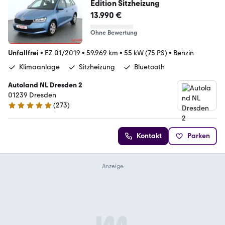
Edition Sitzheizung
13.990 €
Ohne Bewertung
Unfallfrei
•
EZ 01/2019
•
59.969 km
•
55 kW (75 PS)
•
Benzin
Klimaanlage
Sitzheizung
Bluetooth
Autoland NL Dresden 2
01239 Dresden
(
273
)
4.9 Sterne
Kontakt
Parken