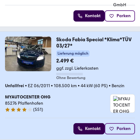
Kontakt
Parken
Skoda Fabia Special *Klima*TÜV
03/27*
Lieferung möglich
2.499 €
ggf. zzgl. Lieferkosten
Ohne Bewertung
Unfallfrei
•
EZ 06/2011
•
108.500 km
•
44 kW (60 PS)
•
Benzin
MYAUTOCENTER OHG
85276 Pfaffenhofen
(
551
)
4.2 Sterne
Kontakt
Parken