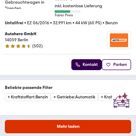
inkl. kostenlose Lieferung
Fairer Preis
Unfallfrei
•
EZ 06/2016
•
32.991 km
•
44 kW (60 PS)
•
Benzin
Autohero GmbH
14059 Berlin
(
502
)
4.5 Sterne
Kontakt
Parken
Beliebte passende Filter
+
Kraftstoffart
:
Benzin
+
Getriebe
:
Automatik
+
Kraftstoffart
:
Die
Mehr laden