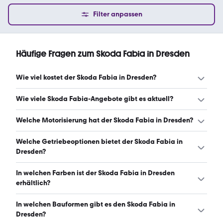
Filter anpassen
Häufige Fragen zum Skoda Fabia in Dresden
Wie viel kostet der Skoda Fabia in Dresden?
Ein guter Preis für einen Skoda Fabia in Dresden liegt
Wie viele Skoda Fabia-Angebote gibt es aktuell?
zwischen 10.110 € und 21.430 €. Leasingangebote
starten ab 184 € monatlich. (Stand: 10.8.2026)
Es gibt insgesamt 205 Skoda Fabia bei mobile.de, davon
Welche Motorisierung hat der Skoda Fabia in Dresden?
184 Gebraucht- und 21 Neuwagen. (Stand: 10.8.2026)
Der Skoda Fabia in Dresden hat Leistungen zwischen 60
Welche Getriebeoptionen bietet der Skoda Fabia in
und 150 PS. (Stand: 10.8.2026)
Dresden?
Der Skoda Fabia in Dresden ist mit manuellem und
In welchen Farben ist der Skoda Fabia in Dresden
automatischem Getriebe erhältlich. (Stand: 10.8.2026)
erhältlich?
Den Skoda Fabia in Dresden gibt es in folgenden Farben:
In welchen Bauformen gibt es den Skoda Fabia in
blau, weiß, grau, schwarz, silber, rot, grün, beige, orange
Dresden?
und gelb. Die häufigste Farbe ist blau. (Stand: 10.8.2026)