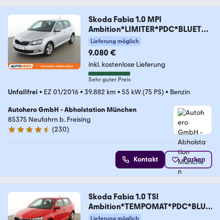
Skoda Fabia 1.0 MPI
Ambition*LIMITER*PDC*BLUETO
OTH*
Lieferung möglich
9.080 €
inkl. kostenlose Lieferung
Sehr guter Preis
Unfallfrei
•
EZ 01/2016
•
39.882 km
•
55 kW (75 PS)
•
Benzin
Autohero GmbH - Abholstation München
85375 Neufahrn b. Freising
(
230
)
4.4 Sterne
Kontakt
Parken
Skoda Fabia 1.0 TSI
Ambition*TEMPOMAT*PDC*BLUE
TOOTH*
Lieferung möglich