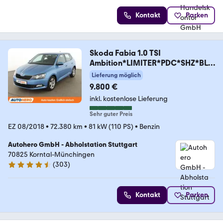
Kontakt
Parken
Skoda Fabia 1.0 TSI
Ambition*LIMITER*PDC*SHZ*BLU
ETOOTH
Lieferung möglich
9.800 €
inkl. kostenlose Lieferung
Sehr guter Preis
EZ 08/2018
•
72.380 km
•
81 kW (110 PS)
•
Benzin
Autohero GmbH - Abholstation Stuttgart
70825 Korntal-Münchingen
(
303
)
4.4 Sterne
Kontakt
Parken