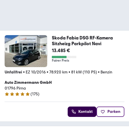
Skoda Fabia DSG RF-Kamera
Sitzheizg Parkpilot Navi
13.485 €
Fairer Preis
Unfallfrei
•
EZ 10/2016
•
78.920 km
•
81 kW (110 PS)
•
Benzin
Auto Zimmermann GmbH
01796 Pirna
(
175
)
4.9 Sterne
Kontakt
Parken