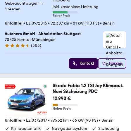
inkl. kostenlose Lieferung
Fairer Preis
Unfallfrei
•
EZ 09/2016
•
92.387 km
•
81 kW (110 PS)
•
Benzin
Autohero GmbH - Abholstation Stuttgart
70825 Korntal-Münchingen
(
303
)
4.4 Sterne
Kontakt
Parken
Skoda Fabia 1.2 TSI Joy Klimaaut.
Navi Sitzheizung PDC
12.990 €
Hoher Preis
Unfallfrei
•
EZ 03/2017
•
79.952 km
•
66 kW (90 PS)
•
Benzin
Klimaautomatik
Navigationssystem
Sitzheizung