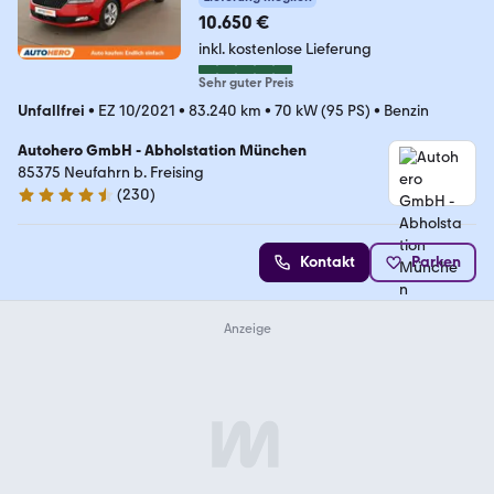
10.650 €
inkl. kostenlose Lieferung
Sehr guter Preis
Unfallfrei
•
EZ 10/2021
•
83.240 km
•
70 kW (95 PS)
•
Benzin
Autohero GmbH - Abholstation München
85375 Neufahrn b. Freising
(
230
)
4.4 Sterne
Kontakt
Parken