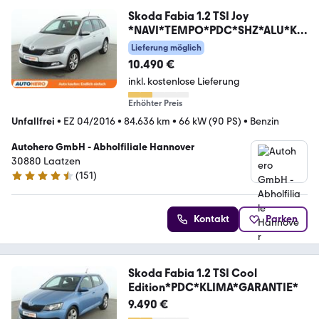
Skoda Fabia 1.2 TSI Joy
*NAVI*TEMPO*PDC*SHZ*ALU*KLI
MA*
Lieferung möglich
10.490 €
inkl. kostenlose Lieferung
Erhöhter Preis
Unfallfrei
•
EZ 04/2016
•
84.636 km
•
66 kW (90 PS)
•
Benzin
Autohero GmbH - Abholfiliale Hannover
30880 Laatzen
(
151
)
4.7 Sterne
Kontakt
Parken
Skoda Fabia 1.2 TSI Cool
Edition*PDC*KLIMA*GARANTIE*
9.490 €