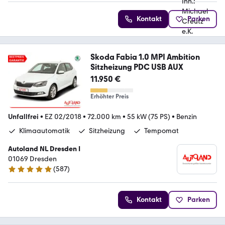
Kontakt
Parken
Skoda Fabia 1.0 MPI Ambition
Sitzheizung PDC USB AUX
11.950 €
Erhöhter Preis
Unfallfrei
•
EZ 02/2018
•
72.000 km
•
55 kW (75 PS)
•
Benzin
Klimaautomatik
Sitzheizung
Tempomat
Autoland NL Dresden I
01069 Dresden
(
587
)
4.8 Sterne
Kontakt
Parken