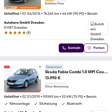
Erhöhter Preis
Unfallfrei
•
EZ 06/2016
•
76.265 km
•
66 kW (90 PS)
•
Benzin
Autohero GmbH Dresden
01187 Dresden
(
4
)
5 Sterne
Kontakt
Parken
Gesponsert
Skoda Fabia Combi 1.0 MPI Cool
Edition Sitzheizung
13.990 €
Ohne Bewertung
Unfallfrei
•
EZ 01/2019
•
59.969 km
•
55 kW (75 PS)
•
Benzin
Klimaanlage
Sitzheizung
Bluetooth