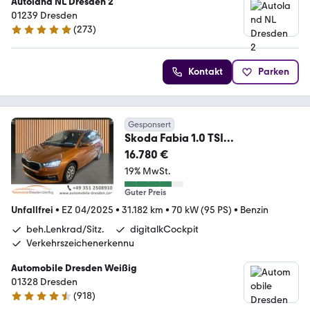
Autoland NL Dresden 2
01239 Dresden
(
273
)
4.9 Sterne
Kontakt
Parken
Gesponsert
Skoda Fabia 1.0 TSI
Selection*KeyGo*LED*DAB*Sitzh.
16.780 €
*
19% MwSt.
Guter Preis
Unfallfrei
•
EZ 04/2025
•
31.182 km
•
70 kW (95 PS)
•
Benzin
beh.Lenkrad/Sitz.
digitalkCockpit
Verkehrszeichenerkennu
Automobile Dresden Weißig
01328 Dresden
(
918
)
4.4 Sterne