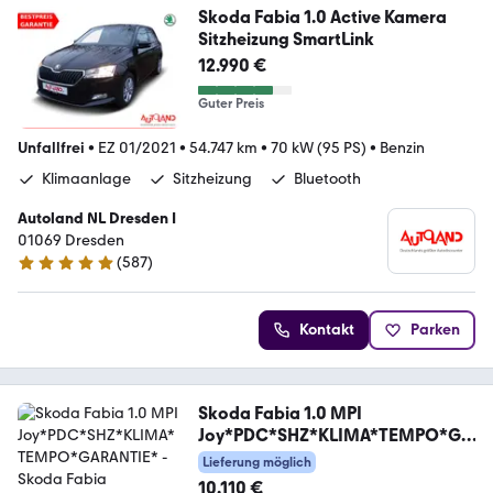
Skoda Fabia 1.0 Active Kamera
Sitzheizung SmartLink
12.990 €
Guter Preis
Unfallfrei
•
EZ 01/2021
•
54.747 km
•
70 kW (95 PS)
•
Benzin
Klimaanlage
Sitzheizung
Bluetooth
Autoland NL Dresden I
01069 Dresden
(
587
)
4.8 Sterne
Kontakt
Parken
Skoda Fabia 1.0 MPI
Joy*PDC*SHZ*KLIMA*TEMPO*GA
RANTIE*
Lieferung möglich
10.110 €