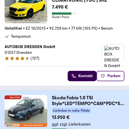
CLIMATRONIC | PDC | SHZ
7.490 €
Guter Preis
Unfallfrei
•
EZ 10/2013
•
92.728 km
•
77 kW (105 PS)
•
Benzin
Tempomat
AUTOBOX DRESDEN GmbH
01257 Dresden
(
127
)
4.6 Sterne
Kontakt
Parken
Skoda Fabia 1.0 TSI
Style*LED*TEMPO*CAM*PDC*SH
Z*BT*
Lieferbar in nahe Filiale
13.950 €
ggf. zzgl. Lieferkosten