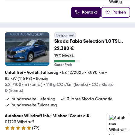
Kontakt
Parken
Gesponsert
Skoda Fabia Selection 1.0 TSi
Edition 130 DSG LED RFK
22.380 €
19% MwSt.
Guter Preis
Unfallfrei
•
Vorführfahrzeug
•
EZ 12/2025
•
7.890 km
•
85 kW (116 PS)
•
Benzin
5,2 l/100km (komb.)
•
118 g CO₂/km (komb.)
•
CO₂-Klasse
D (komb.)
bundesweite Lieferung
3 Jahre Skoda Garantie
bundesweite Zulassung
Autohaus Wilsdruff Inh.: Michael Creutz e.K.
01723 Wilsdruff
(
79
)
5 Sterne