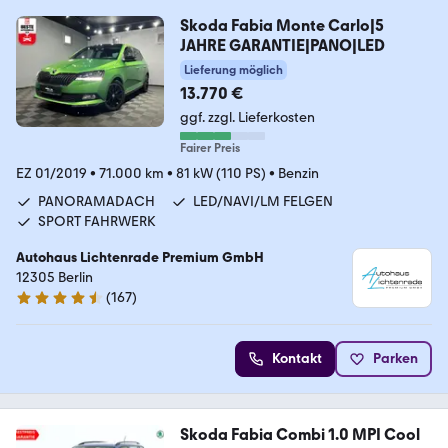
Skoda Fabia Monte Carlo|5
JAHRE GARANTIE|PANO|LED
Lieferung möglich
13.770 €
ggf. zzgl. Lieferkosten
Fairer Preis
EZ 01/2019
•
71.000 km
•
81 kW (110 PS)
•
Benzin
PANORAMADACH
LED/NAVI/LM FELGEN
SPORT FAHRWERK
Autohaus Lichtenrade Premium GmbH
12305 Berlin
(
167
)
4.6 Sterne
Kontakt
Parken
Skoda Fabia Combi 1.0 MPI Cool