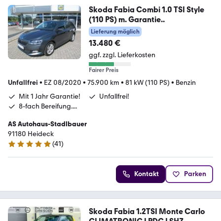
Skoda Fabia Combi 1.0 TSI Style
(110 PS) m. Garantie..
Lieferung möglich
13.480 €
ggf. zzgl. Lieferkosten
Fairer Preis
Unfallfrei
•
EZ 08/2020
•
75.900 km
•
81 kW (110 PS)
•
Benzin
Mit 1 Jahr Garantie!
Unfallfrei!
8-fach Bereifung....
AS Autohaus-Stadlbauer
91180 Heideck
(
41
)
5 Sterne
Kontakt
Parken
Skoda Fabia 1.2TSI Monte Carlo