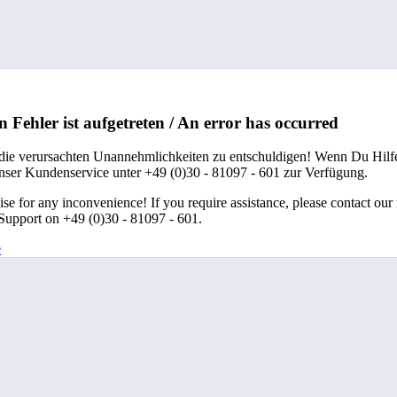
n Fehler ist aufgetreten / An error has occurred
 die verursachten Unannehmlichkeiten zu entschuldigen! Wenn Du Hilfe
unser Kundenservice unter +49 (0)30 - 81097 - 601 zur Verfügung.
se for any inconvenience! If you require assistance, please contact our
upport on +49 (0)30 - 81097 - 601.
e