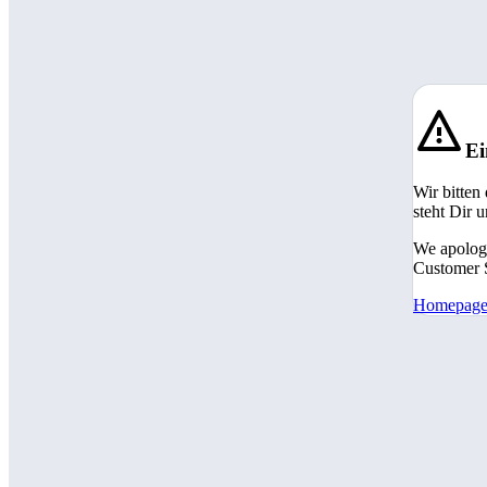
Ei
Wir bitten
steht Dir 
We apologi
Customer S
Homepag