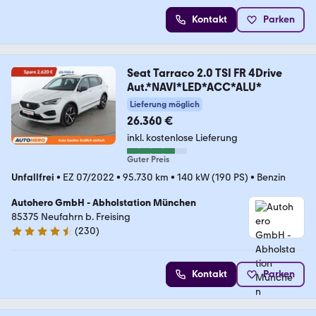
Kontakt
Parken
Seat Tarraco 2.0 TSI FR 4Drive
Aut.*NAVI*LED*ACC*ALU*
Lieferung möglich
26.360 €
inkl. kostenlose Lieferung
Guter Preis
Unfallfrei
•
EZ 07/2022
•
95.730 km
•
140 kW (190 PS)
•
Benzin
Autohero GmbH - Abholstation München
85375 Neufahrn b. Freising
(
230
)
4.4 Sterne
Kontakt
Parken