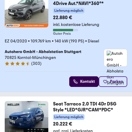
4Drive Aut.*NAVI*360°*
Lieferung möglich
22.880 €
inkl. kostenlose Lieferung
Guter Preis
EZ 04/2020
•
109.769 km
•
140 kW (190 PS)
•
Diesel
Autohero GmbH - Abholstation Stuttgart
70825 Korntal-Münchingen
(
303
)
4.4 Sterne
Kontakt
Parken
Seat Tarraco 2.0 TDI 4Dr DSG
Style *LED*GJR*CAM*PDC*
Lieferung möglich
20.222 €
ggf. zzgl. Lieferkosten