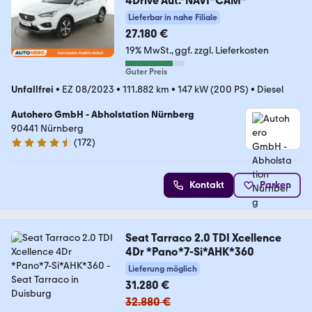
4Drive Aut.*NAVI*CAM*
Lieferbar in nahe Filiale
27.180 €
19% MwSt.
ggf. zzgl. Lieferkosten
Guter Preis
Unfallfrei
•
EZ 08/2023
•
111.882 km
•
147 kW (200 PS)
•
Diesel
Autohero GmbH - Abholstation Nürnberg
90441 Nürnberg
(
172
)
4.5 Sterne
Kontakt
Parken
Seat Tarraco 2.0 TDI Xcellence
4Dr *Pano*7-Si*AHK*360
Lieferung möglich
31.280 €
32.880 €