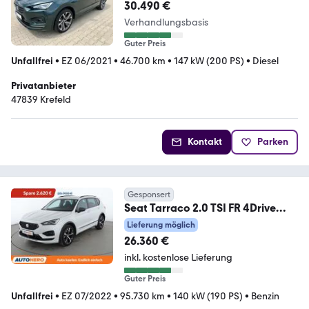
4Drive DSG FR
30.490 €
Verhandlungsbasis
Guter Preis
Unfallfrei
•
EZ 06/2021
•
46.700 km
•
147 kW (200 PS)
•
Diesel
Privatanbieter
47839 Krefeld
Kontakt
Parken
Gesponsert
Seat Tarraco 2.0 TSI FR 4Drive
Aut.*NAVI*LED*ACC*ALU*
Lieferung möglich
26.360 €
inkl. kostenlose Lieferung
Guter Preis
Unfallfrei
•
EZ 07/2022
•
95.730 km
•
140 kW (190 PS)
•
Benzin