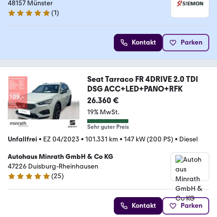
48157 Münster
(
1
)
5 Sterne
Kontakt
Parken
Seat Tarraco FR 4DRIVE 2.0 TDI
DSG ACC+LED+PANO+RFK
26.360 €
19% MwSt.
Sehr guter Preis
Unfallfrei
•
EZ 04/2023
•
101.331 km
•
147 kW (200 PS)
•
Diesel
Autohaus Minrath GmbH & Co KG
47226 Duisburg-Rheinhausen
(
25
)
5 Sterne
Kontakt
Parken