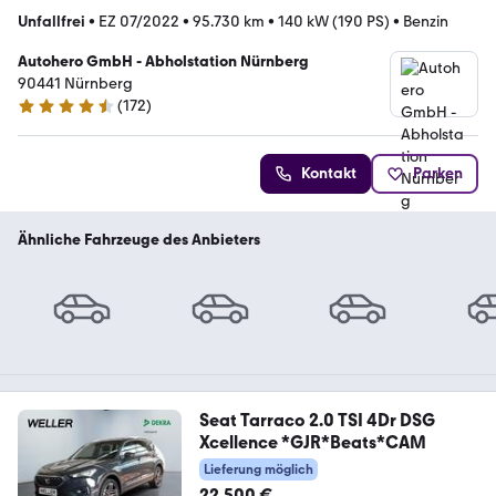
Unfallfrei
•
EZ 07/2022
•
95.730 km
•
140 kW (190 PS)
•
Benzin
Autohero GmbH - Abholstation Nürnberg
90441 Nürnberg
(
172
)
4.5 Sterne
Kontakt
Parken
Ähnliche Fahrzeuge des Anbieters
Seat Tarraco 2.0 TSI 4Dr DSG
Xcellence *GJR*Beats*CAM
Lieferung möglich
22.500 €