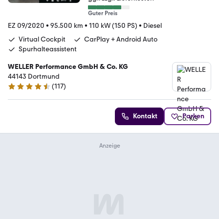
Guter Preis
EZ 09/2020
•
95.500 km
•
110 kW (150 PS)
•
Diesel
Virtual Cockpit
CarPlay + Android Auto
Spurhalteassistent
WELLER Performance GmbH & Co. KG
44143 Dortmund
(
117
)
4.6 Sterne
Kontakt
Parken