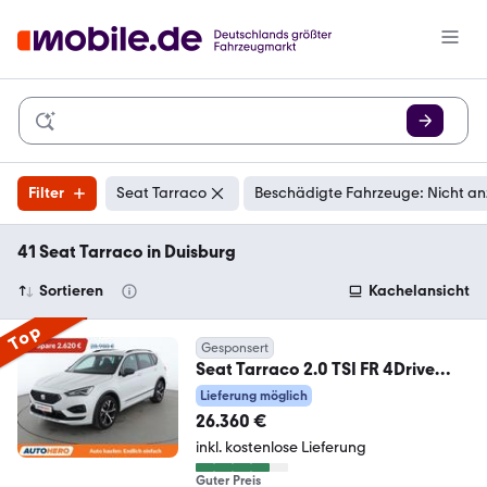
Filter
Seat Tarraco
Beschädigte Fahrzeuge: Nicht an
41 Seat Tarraco in Duisburg
Sortieren
Kachelansicht
Top
Gesponsert
Seat Tarraco 2.0 TSI FR 4Drive
Aut.*NAVI*LED*ACC*ALU*
Lieferung möglich
26.360 €
inkl. kostenlose Lieferung
Guter Preis