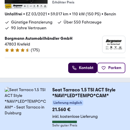
Erhöhter Preis
Unfallfrei
•
EZ 03/2021
•
59.017 km
•
110 kW (150 PS)
•
Benzin
Günstige Finanzierung
Über 550 Fahrzeuge
90 Jahre Vertrauen
Borgmann Automobilhändler GmbH
47803 Krefeld
(
175
)
4.5 Sterne
Kontakt
Parken
Seat Tarraco 1.5 TSI ACT Style
*NAVI*LED*TEMPO*CAM*
Lieferung möglich
21.560 €
inkl. kostenlose Lieferung
Sehr guter Preis