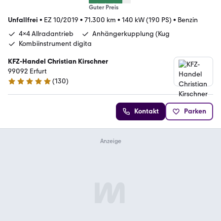
Guter Preis
Unfallfrei
•
EZ 10/2019
•
71.300 km
•
140 kW (190 PS)
•
Benzin
4x4 Allradantrieb
Anhängerkupplung (Kug
Kombiinstrument digita
KFZ-Handel Christian Kirschner
99092 Erfurt
(
130
)
5 Sterne
Kontakt
Parken