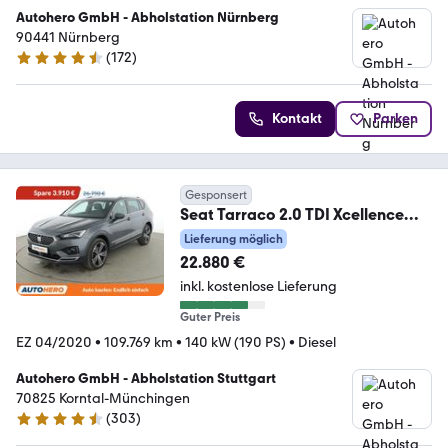
Autohero GmbH - Abholstation Nürnberg
90441 Nürnberg
(
172
)
4.5 Sterne
Kontakt
Parken
Gesponsert
Seat Tarraco 2.0 TDI Xcellence
4Drive Aut.*NAVI*360°*
Lieferung möglich
22.880 €
inkl. kostenlose Lieferung
Guter Preis
EZ 04/2020
•
109.769 km
•
140 kW (190 PS)
•
Diesel
Autohero GmbH - Abholstation Stuttgart
70825 Korntal-Münchingen
(
303
)
4.4 Sterne