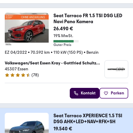
Seat Tarraco FR 1.5 TSI DSG LED
Navi Pano Kamera
26.490 €
19% MwSt.
Guter Preis
EZ 04/2022
•
70.592 km
•
110 kW (150 PS)
•
Benzin
Volkswagen/Seat Essen Kray - Gottfried Schultz
Automobilhandels SE
45307 Essen
(
78
)
4.6 Sterne
Kontakt
Parken
Seat Tarraco XPERIENCE 1.5 TSI
DSG AHK+LED+NAV+RFK+SH
19.540 €