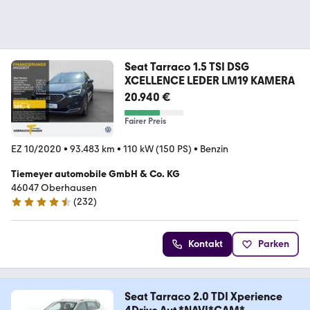
Seat Tarraco 1.5 TSI DSG
XCELLENCE LEDER LM19 KAMERA
20.940 €
Fairer Preis
EZ 10/2020
•
93.483 km
•
110 kW (150 PS)
•
Benzin
Tiemeyer automobile GmbH & Co. KG
46047 Oberhausen
(
232
)
4.4 Sterne
Kontakt
Parken
Seat Tarraco 2.0 TDI Xperience