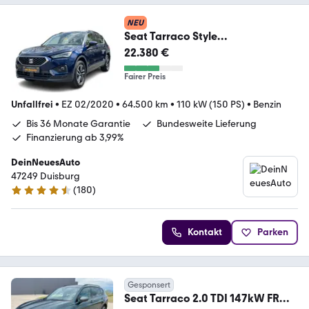
NEU
Seat Tarraco Style
CarPlay*SpurhalteAss*AHK*Navi*
22.380 €
Fairer Preis
Unfallfrei
•
EZ 02/2020
•
64.500 km
•
110 kW (150 PS)
•
Benzin
Bis 36 Monate Garantie
Bundesweite Lieferung
Finanzierung ab 3,99%
DeinNeuesAuto
47249 Duisburg
(
180
)
4.7 Sterne
Kontakt
Parken
Gesponsert
Seat Tarraco 2.0 TDI 147kW FR