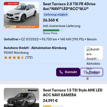
Seat Tarraco 2.0 TSI FR 4Drive
Aut.*NAVI*LED*ACC*ALU*
Lieferung möglich
26.360 €
inkl. kostenlose Lieferung
Guter Preis
Unfallfrei
•
EZ 07/2022
•
95.730 km
•
140 kW (190 PS)
•
Benzin
Autohero GmbH - Abholstation Nürnberg
90441 Nürnberg
(
172
)
4.5 Sterne
Kontakt
Parken
Seat Tarraco 1.5 TSI Style AHK LED
ACC NAVI KAMERA
24.991 €