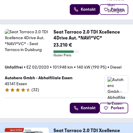
Kontakt
Parken
Seat Tarraco 2.0 TDI Xcellence
4Drive Aut. *NAVI*VC*
23.210 €
Guter Preis
Unfallfrei
•
EZ 02/2020
•
101.948 km
•
140 kW (190 PS)
•
Diesel
Autohero Gmbh - Abholfiliale Essen
45141 Essen
(
32
)
4.7 Sterne
Kontakt
Parken
Seat Tarraco 2.0 TDI Xcellence