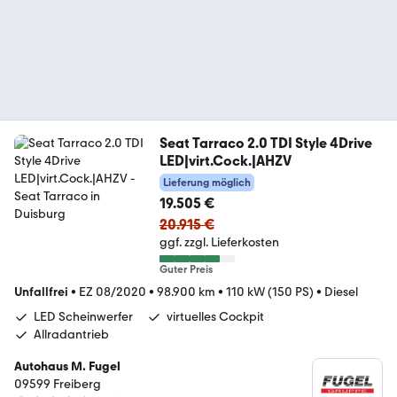
Seat Tarraco 2.0 TDI Style 4Drive
LED|virt.Cock.|AHZV
Lieferung möglich
19.505 €
20.915 €
ggf. zzgl. Lieferkosten
Guter Preis
Unfallfrei
•
EZ 08/2020
•
98.900 km
•
110 kW (150 PS)
•
Diesel
LED Scheinwerfer
virtuelles Cockpit
Allradantrieb
Autohaus M. Fugel
09599 Freiberg