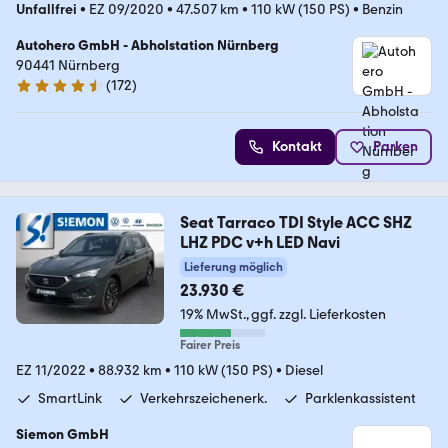
Unfallfrei
•
EZ 09/2020
•
47.507 km
•
110 kW (150 PS)
•
Benzin
Autohero GmbH - Abholstation Nürnberg
90441 Nürnberg
(
172
)
4.5 Sterne
Kontakt
Parken
Seat Tarraco TDI Style ACC SHZ
LHZ PDC v+h LED Navi
Lieferung möglich
23.930 €
19% MwSt.
ggf. zzgl. Lieferkosten
Fairer Preis
EZ 11/2022
•
88.932 km
•
110 kW (150 PS)
•
Diesel
SmartLink
Verkehrszeichenerk.
Parklenkassistent
Siemon GmbH