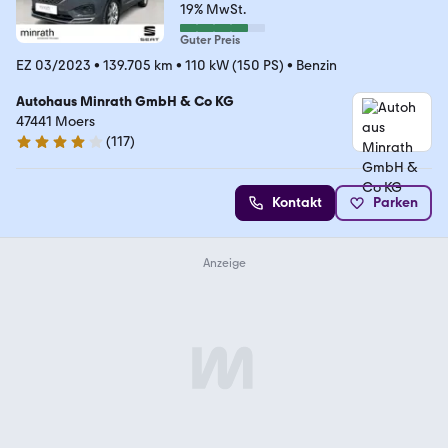
19% MwSt.
Guter Preis
EZ 03/2023
•
139.705 km
•
110 kW (150 PS)
•
Benzin
Autohaus Minrath GmbH & Co KG
47441 Moers
(
117
)
4.1 Sterne
Kontakt
Parken