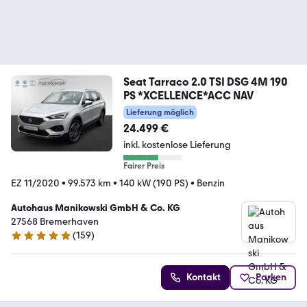
Seat Tarraco 2.0 TSI DSG 4M 190
PS *XCELLENCE*ACC NAV
Lieferung möglich
24.499 €
inkl. kostenlose Lieferung
Fairer Preis
EZ 11/2020
•
99.573 km
•
140 kW (190 PS)
•
Benzin
Autohaus Manikowski GmbH & Co. KG
27568 Bremerhaven
(
159
)
4.9 Sterne
Kontakt
Parken