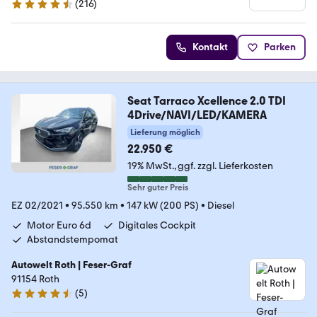
(
216
)
4.4 Sterne
Kontakt
Parken
Seat Tarraco Xcellence 2.0 TDI
4Drive/NAVI/LED/KAMERA
Lieferung möglich
22.950 €
19% MwSt.
ggf. zzgl. Lieferkosten
Sehr guter Preis
EZ 02/2021
•
95.550 km
•
147 kW (200 PS)
•
Diesel
Motor Euro 6d
Digitales Cockpit
Abstandstempomat
Autowelt Roth | Feser-Graf
91154 Roth
(
5
)
4.4 Sterne