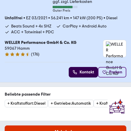
ggf. zzgl. Lieferkosten
Guter Preis
Unfallfrei
•
EZ 03/2021
•
56.241 km
•
147 kW (200 PS)
•
Diesel
Beats Sound + 4x SHZ
CarPlay + Android Auto
ACC + Totwinkel + PDC
WELLER Performance GmbH & Co. KG
59067 Hamm
(
176
)
4.6 Sterne
Kontakt
Parken
Beliebte passende Filter
+
Kraftstoffart
:
Diesel
+
Getriebe
:
Automatik
+
Kraftstoffart
:
Ben