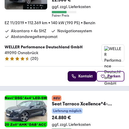
ggf. zzgl. Lieferkosten
Fairer Preis
EZ 11/2019
•
112.369 km
•
140 kW (190 PS)
•
Benzin
Alcantara + 4x SHZ
Navigationssystem
Abstandsregeltempomat
WELLER Performance Deutschland GmbH
49090 Osnabrück
(
20
)
4.5 Sterne
Kontakt
Parken
NEU
Seat Tarraco Xcellence*4-
Drive*AHK*ACC*LED*DAB
Lieferung möglich
24.880 €
ggf. zzgl. Lieferkosten