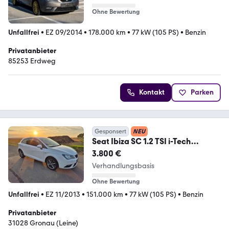
Ohne Bewertung
Unfallfrei
•
EZ 09/2014
•
178.000 km
•
77 kW (105 PS)
•
Benzin
Privatanbieter
85253 Erdweg
Kontakt
Parken
Gesponsert
NEU
Seat Ibiza SC 1.2 TSI i-Tech
Tempo/Sitzheizung/Klima
3.800 €
Verhandlungsbasis
Ohne Bewertung
Unfallfrei
•
EZ 11/2013
•
151.000 km
•
77 kW (105 PS)
•
Benzin
Privatanbieter
31028 Gronau (Leine)