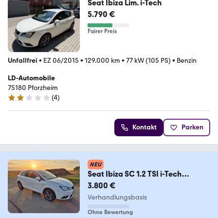
Seat Ibiza Lim. i-Tech
5.790 €
Fairer Preis
Unfallfrei
•
EZ 06/2015
•
129.000 km
•
77 kW (105 PS)
•
Benzin
LD-Automobile
75180 Pforzheim
(
4
)
2 Sterne
Kontakt
Parken
NEU
Seat Ibiza SC 1.2 TSI i-Tech
Tempo/Sitzheizung/Klima
3.800 €
Verhandlungsbasis
Ohne Bewertung