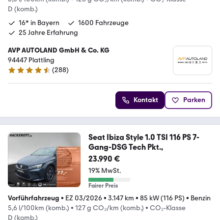
D (komb.)
16* in Bayern
1600 Fahrzeuge
25 Jahre Erfahrung
AVP AUTOLAND GmbH & Co. KG
94447 Plattling
(
288
)
4.3 Sterne
Kontakt
Parken
Seat Ibiza Style 1.0 TSI 116 PS 7-
Gang-DSG Tech Pkt.,
23.990 €
19% MwSt.
Fairer Preis
Vorführfahrzeug
•
EZ 03/2026
•
3.147 km
•
85 kW (116 PS)
•
Benzin
5,6 l/100km (komb.)
•
127 g CO₂/km (komb.)
•
CO₂-Klasse
D (komb.)