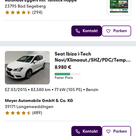
Autohaus Eggers Inh. Yannick Hoppe
23795 Bad Segeberg
(
294
)
4.7 Sterne
Kontakt
Parken
Seat Ibiza i-Tech
Navi/Klimaaut./SHZ/PDC/Tempo
m./16LM
8.980 €
Fairer Preis
EZ 03/2015
•
83.580 km
•
77 kW (105 PS)
•
Benzin
Meyer Automobile GmbH & Co. KG
39171 Langenweddingen
(
489
)
4.6 Sterne
Kontakt
Parken