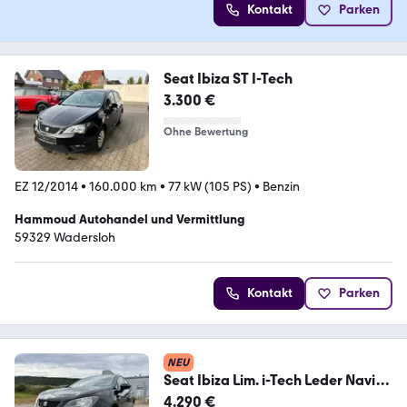
Kontakt
Parken
Seat Ibiza ST I-Tech
3.300 €
Ohne Bewertung
EZ 12/2014
•
160.000 km
•
77 kW (105 PS)
•
Benzin
Hammoud Autohandel und Vermittlung
59329 Wadersloh
Kontakt
Parken
NEU
Seat Ibiza Lim. i-Tech Leder Navi
Klimaaut SHZ 1 Hand
4.290 €