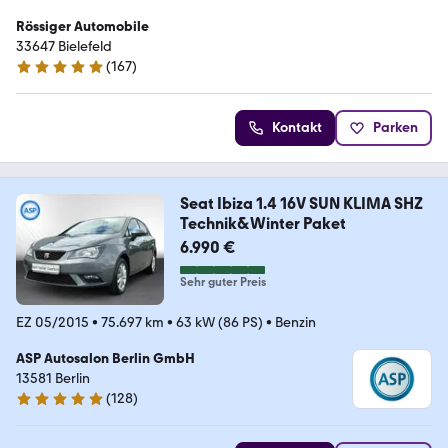
Rössiger Automobile
33647 Bielefeld
(
167
)
4.9 Sterne
Kontakt
Parken
Seat Ibiza 1.4 16V SUN KLIMA SHZ
Technik&Winter Paket
6.990 €
Sehr guter Preis
EZ 05/2015
•
75.697 km
•
63 kW (86 PS)
•
Benzin
ASP Autosalon Berlin GmbH
13581 Berlin
(
128
)
4.8 Sterne