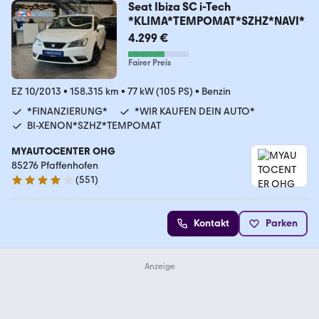
Seat Ibiza SC i-Tech
*KLIMA*TEMPOMAT*SZHZ*NAVI*
4.299 €
Fairer Preis
EZ 10/2013
•
158.315 km
•
77 kW (105 PS)
•
Benzin
*FINANZIERUNG*
*WIR KAUFEN DEIN AUTO*
BI-XENON*SZHZ*TEMPOMAT
MYAUTOCENTER OHG
85276 Pfaffenhofen
(
551
)
4.2 Sterne
Kontakt
Parken