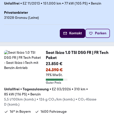
Unfallfrei
•
EZ 11/2013
•
151.000 km
•
77 kW (105 PS)
•
Benzin
Privatanbieter
31028 Gronau (Leine)
Kontakt
Parken
Seat Ibiza 1.0 TSI DSG FR | FR Tech
Paket
23.850 €
24.390 €
19% MwSt.
Guter Preis
Unfallfrei
•
Tageszulassung
•
EZ 03/2026
•
310 km
•
85 kW (116 PS)
•
Benzin
5,5 l/100km (komb.)
•
126 g CO₂/km (komb.)
•
CO₂-Klasse
D (komb.)
16* in Bayern
1600 Fahrzeuge