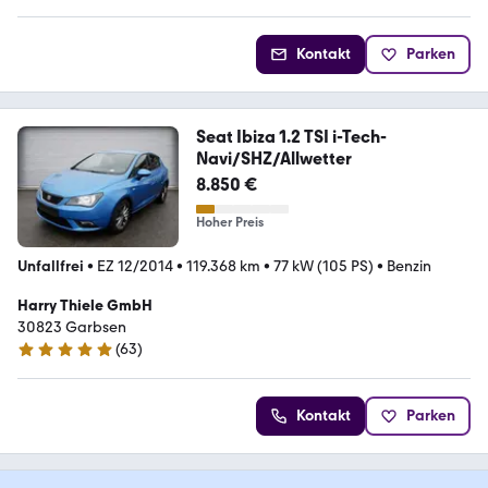
Kontakt
Parken
Seat Ibiza 1.2 TSI i-Tech-
Navi/SHZ/Allwetter
8.850 €
Hoher Preis
Unfallfrei
•
EZ 12/2014
•
119.368 km
•
77 kW (105 PS)
•
Benzin
Harry Thiele GmbH
30823 Garbsen
(
63
)
4.9 Sterne
Kontakt
Parken