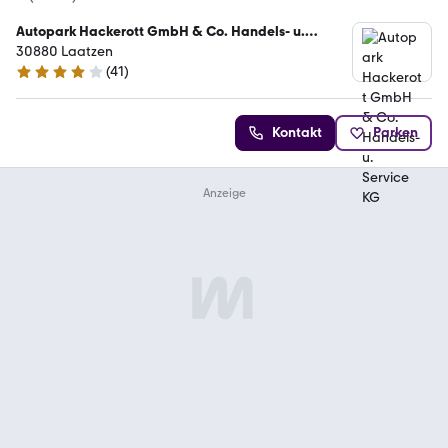
Autopark Hackerott GmbH & Co. Handels- u.
Service KG
30880 Laatzen
(
41
)
4.2 Sterne
Kontakt
Parken