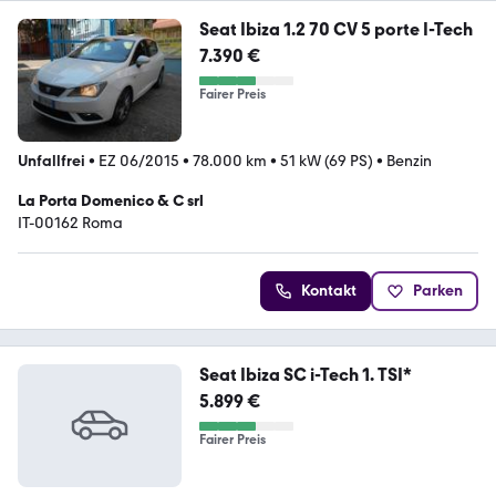
Seat Ibiza 1.2 70 CV 5 porte I-Tech
7.390 €
Fairer Preis
Unfallfrei
•
EZ 06/2015
•
78.000 km
•
51 kW (69 PS)
•
Benzin
La Porta Domenico & C srl
IT-00162 Roma
Kontakt
Parken
Seat Ibiza SC i-Tech 1. TSI*
5.899 €
Fairer Preis