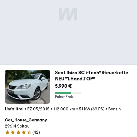
Seat Ibiza SC i-Tech*Steuerkette
NEU*1.Hand.TOP*
5.990 €
Fairer Preis
Unfallfrei
•
EZ 05/2015
•
112.000 km
•
51 kW (69 PS)
•
Benzin
Car_House_Germany
29614 Soltau
(
42
)
4.4 Sterne