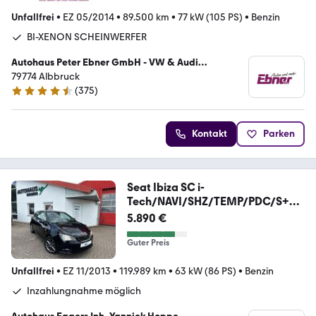
Unfallfrei
•
EZ 05/2014
•
89.500 km
•
77 kW (105 PS)
•
Benzin
BI-XENON SCHEINWERFER
Autohaus Peter Ebner GmbH - VW & Audi
Vertragspartner
79774 Albbruck
(
375
)
4.6 Sterne
Kontakt
Parken
Seat Ibiza SC i-
Tech/NAVI/SHZ/TEMP/PDC/S+W
/TEILLEDER
5.890 €
Guter Preis
Unfallfrei
•
EZ 11/2013
•
119.989 km
•
63 kW (86 PS)
•
Benzin
Inzahlungnahme möglich