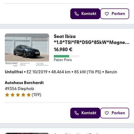
Kontakt
Parken
Seat Ibiza
*1.0*TSI*FR*DSG*85kW*Magneti
c-Tech*
16.980 €
Fairer Preis
Unfallfrei
•
EZ 10/2019
•
48.464 km
•
85 kW (116 PS)
•
Benzin
Autohaus Borchardt
49356 Diepholz
(
159
)
5 Sterne
Kontakt
Parken