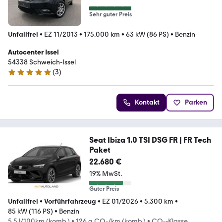
Sehr guter Preis
Unfallfrei
•
EZ 11/2013
•
175.000 km
•
63 kW (86 PS)
•
Benzin
Autocenter Issel
54338 Schweich-Issel
(
3
)
4.9 Sterne
Kontakt
Parken
Seat Ibiza 1.0 TSI DSG FR | FR Tech
Paket
22.680 €
19% MwSt.
Guter Preis
Unfallfrei
•
Vorführfahrzeug
•
EZ 01/2026
•
5.300 km
•
85 kW (116 PS)
•
Benzin
5,5 l/100km (komb.)
•
126 g CO₂/km (komb.)
•
CO₂-Klasse