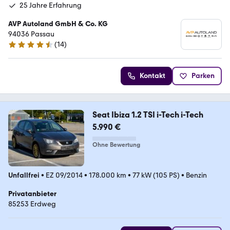
25 Jahre Erfahrung
AVP Autoland GmbH & Co. KG
94036 Passau
(
14
)
4.7 Sterne
Kontakt
Parken
Seat Ibiza 1.2 TSI i-Tech i-Tech
5.990 €
Ohne Bewertung
Unfallfrei
•
EZ 09/2014
•
178.000 km
•
77 kW (105 PS)
•
Benzin
Privatanbieter
85253 Erdweg