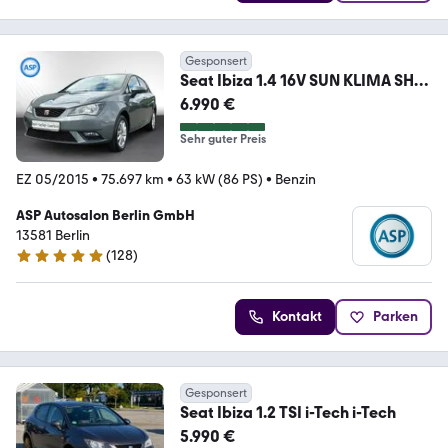
Gesponsert
Seat Ibiza 1.4 16V SUN KLIMA SHZ
Technik&Winter Paket
6.990 €
Sehr guter Preis
EZ 05/2015
•
75.697 km
•
63 kW (86 PS)
•
Benzin
ASP Autosalon Berlin GmbH
13581 Berlin
(
128
)
4.8 Sterne
Kontakt
Parken
Gesponsert
Seat Ibiza 1.2 TSI i-Tech i-Tech
5.990 €