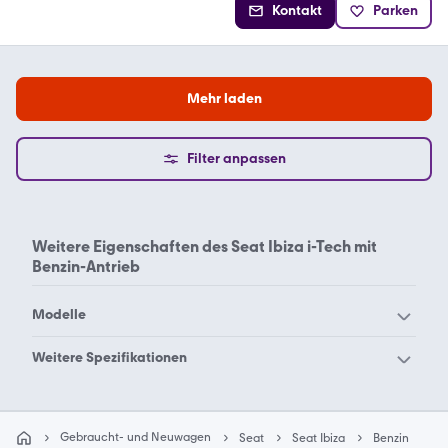
Kontakt
Parken
Mehr laden
Filter anpassen
Weitere Eigenschaften des
Seat Ibiza i-Tech mit
Benzin-Antrieb
Modelle
Seat Alhambra
Seat Altea
Weitere Spezifikationen
Seat Arona
Seat Arosa
Seat Ibiza Benzin 6J
Seat Ibiza Benzin 6K
Seat Ateca
Seat Cordoba
Seat Ibiza Benzin 6L
Seat Ibiza Benzin Amaro
Gebraucht- und Neuwagen
Seat
Seat Ibiza
Benzin
Seat Exeo
Seat Ibiza