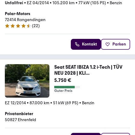
Unfallfrei
•
EZ 04/2014
•
105.200 km
•
77 kW (105 PS)
•
Benzin
Polar-Motors
72414 Rangendingen
(
22
)
4.5 Sterne
Kontakt
Parken
Seat SEAT IBIZA 1.2 i-Tech | TÜV
NEU 2028 | KLI...
5.750 €
Guter Preis
EZ 12/2014
•
87.000 km
•
51 kW (69 PS)
•
Benzin
Privatanbieter
50827 Ehrenfeld