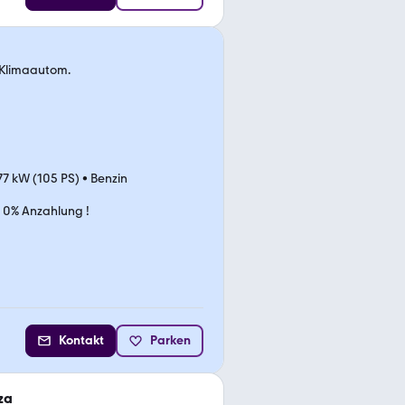
, Klimaautom.
77 kW (105 PS)
•
Benzin
0% Anzahlung !
Kontakt
Parken
za