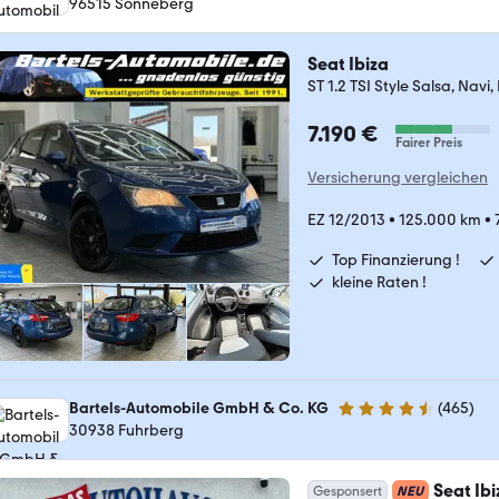
96515 Sonneberg
Seat Ibiza
ST 1.2 TSI Style Salsa, Navi
7.190 €
Fairer Preis
Versicherung vergleichen
EZ 12/2013
•
125.000 km
•
Top Finanzierung !
kleine Raten !
Bartels-Automobile GmbH & Co. KG
(
465
)
4.6 Sterne
30938 Fuhrberg
Seat Ibi
Gesponsert
NEU