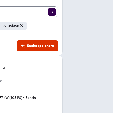
cht anzeigen
Suche speichern
lima
g
77 kW (105 PS)
•
Benzin