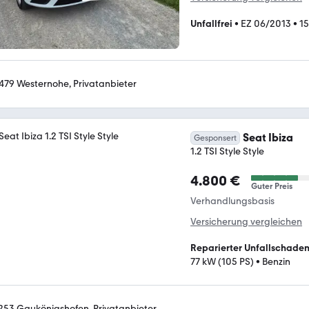
Unfallfrei
•
EZ 06/2013
•
1
479 Westernohe, Privatanbieter
Seat Ibiza
Gesponsert
1.2 TSI Style Style
4.800 €
Guter Preis
Verhandlungsbasis
Versicherung vergleichen
Reparierter Unfallschade
77 kW (105 PS)
•
Benzin
253 Gaukönigshofen, Privatanbieter