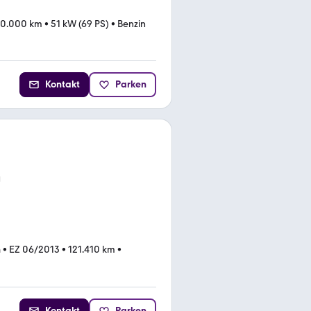
50.000 km
•
51 kW (69 PS)
•
Benzin
Kontakt
Parken
n
•
EZ 06/2013
•
121.410 km
•
Kontakt
Parken