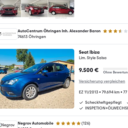
AutoCentrum Öhringen Inh. Alexander Baron
3.5 Sterne
74613 Öhringen
Seat Ibiza
Lim. Style Salsa
9.500 €
Ohne Bewertun
Versicherung vergleichen
EZ 11/2013
•
79.694 km
•
77
Scheckheftgepflegt
INSPETION+ÖLWECHS
Negrov Automobile
(
126
)
4.8 Sterne