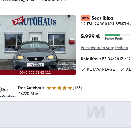
Seat Ibiza
NEU
1.2 TSI 124000 KM BENZIN
5.999 €
Fairer Preis
Versicherung vergleichen
Unfallfrei
•
EZ 04/2013
•
1
KLIMAANLAGE
AL
Das Autohaus
(
125
)
4.9 Sterne
45770 Marl