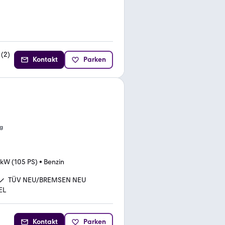
(
2
)
Kontakt
Parken
g
 kW (105 PS)
•
Benzin
TÜV NEU/BREMSEN NEU
EL
Kontakt
Parken