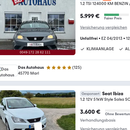
1.2 TSI 124000 KM BENZIN
5.999 €
Fairer Preis
Versicherung vergleichen
Unfallfrei
•
EZ 04/2013
•
1
KLIMAANLAGE
AL
Das Autohaus
(
125
)
4.9 Sterne
45770 Marl
Seat Ibiza
Gesponsert
1.2 12V 51kW Style Salsa SC
3.600 €
Ohne Bewertu
Verhandlungsbasis
Versicherung vergleichen