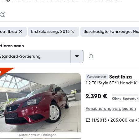
eat Ibiza
Erstzulassung: 2013
Beschädigte Fahrzeuge: Ni
rtieren nach
p
Seat Ibiza
Gesponsert
1.2 TSI Style ST *1.Hand* K
2.390 €
Ohne Bewertun
Versicherung vergleichen
EZ 11/2013
•
205.000 km
•