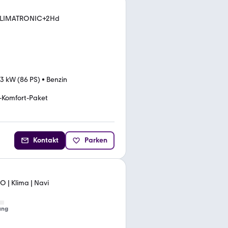
+CLIMATRONIC+2Hd
3 kW (86 PS)
•
Benzin
-Komfort-Paket
Kontakt
Parken
 | Klima | Navi
ung