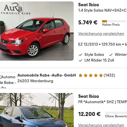
Seat Ibiza
1.4 Style Salsa NAV+SHZ
5.749 €
Hoher Preis
Versicherung vergleichen
EZ 12/2013
•
129.750 km
•
6
Style Salsa
Winter
LM Räder 15 Zoll
Automobile Rabe -AuRa- GmbH
(
1432
)
4.9 Sterne
26203 Wardenburg
Seat Ibiza
FR *Automatik* SHZ | TEMPO
12.200 €
Ohne Bewert
Versicherung vergleichen