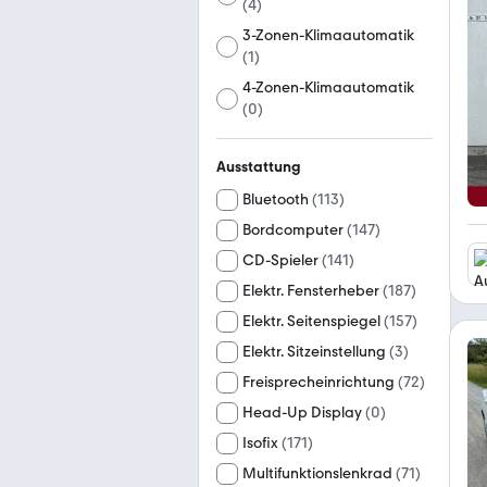
(
4
)
3-Zonen-Klimaautomatik
(
1
)
4-Zonen-Klimaautomatik
(
0
)
Ausstattung
Bluetooth
(
113
)
Bordcomputer
(
147
)
CD-Spieler
(
141
)
Elektr. Fensterheber
(
187
)
Elektr. Seitenspiegel
(
157
)
Elektr. Sitzeinstellung
(
3
)
Freisprecheinrichtung
(
72
)
Head-Up Display
(
0
)
Isofix
(
171
)
Multifunktionslenkrad
(
71
)