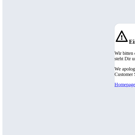
Ei
Wir bitten
steht Dir 
We apologi
Customer S
Homepag