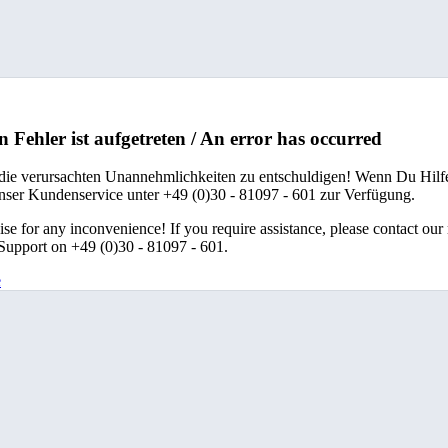
n Fehler ist aufgetreten / An error has occurred
 die verursachten Unannehmlichkeiten zu entschuldigen! Wenn Du Hilfe
unser Kundenservice unter +49 (0)30 - 81097 - 601 zur Verfügung.
se for any inconvenience! If you require assistance, please contact our
upport on +49 (0)30 - 81097 - 601.
e