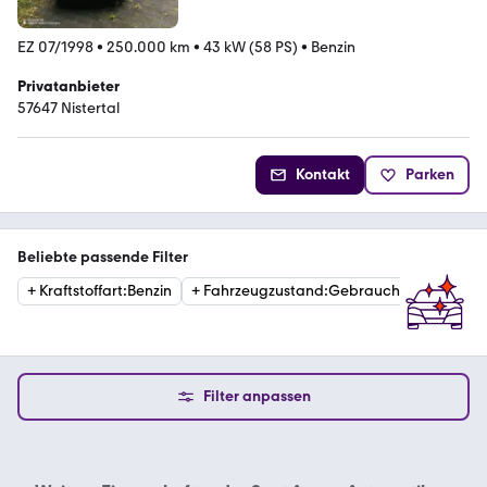
EZ 07/1998
•
250.000 km
•
43 kW (58 PS)
•
Benzin
Privatanbieter
57647 Nistertal
Kontakt
Parken
Beliebte passende Filter
+
Kraftstoffart
:
Benzin
+
Fahrzeugzustand
:
Gebraucht
+
Kraftst
Filter anpassen