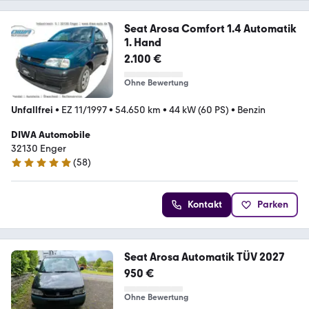
Seat Arosa Comfort 1.4 Automatik
1. Hand
2.100 €
Ohne Bewertung
Unfallfrei
•
EZ 11/1997
•
54.650 km
•
44 kW (60 PS)
•
Benzin
DIWA Automobile
32130 Enger
(
58
)
5 Sterne
Kontakt
Parken
Seat Arosa Automatik TÜV 2027
950 €
Ohne Bewertung