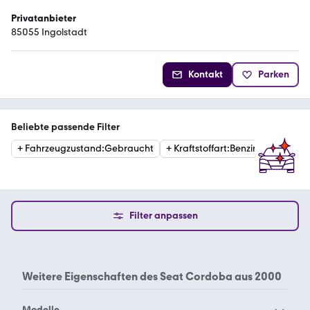
Privatanbieter
85055 Ingolstadt
Kontakt
Parken
Beliebte passende Filter
+
Fahrzeugzustand
:
Gebraucht
+
Kraftstoffart
:
Benzin
+
Kraftst
Filter anpassen
Weitere Eigenschaften des
Seat Cordoba aus 2000
Modelle