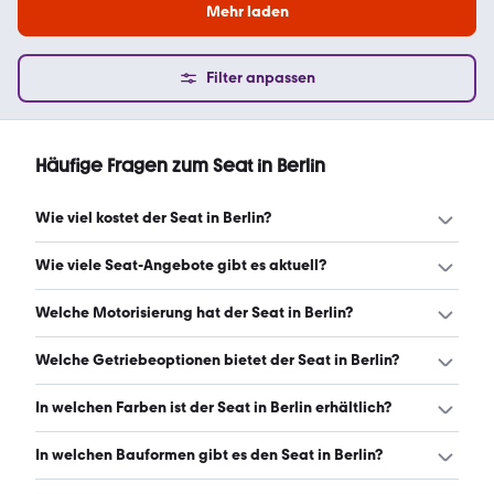
Mehr laden
Filter anpassen
Häufige Fragen zum Seat in Berlin
Wie viel kostet der Seat in Berlin?
Ein guter Preis für einen Seat in Berlin liegt zwischen
Wie viele Seat-Angebote gibt es aktuell?
12.900 € und 23.888 €. Leasingangebote starten ab 152
€ monatlich. (Stand: 10.8.2026)
Es gibt insgesamt 940 Seat bei mobile.de, davon 858
Welche Motorisierung hat der Seat in Berlin?
Gebraucht- und 82 Neuwagen. (Stand: 10.8.2026)
Der Seat in Berlin hat Leistungen zwischen 75 und 190 PS.
Welche Getriebeoptionen bietet der Seat in Berlin?
(Stand: 10.8.2026)
Der Seat in Berlin ist mit automatischem und manuellem
In welchen Farben ist der Seat in Berlin erhältlich?
Getriebe erhältlich. (Stand: 10.8.2026)
Den Seat in Berlin gibt es in folgenden Farben: grau,
In welchen Bauformen gibt es den Seat in Berlin?
schwarz, weiß, blau, rot, silber, grün, gelb, braun, gold, lila