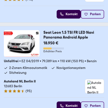
4.7 Sterne
Kontakt
Parken
Seat Leon 1.5 TSI FR LED Navi
Panorama Android Apple
18.950 €
Erhöhter Preis
Unfallfrei
•
EZ 04/2019
•
79.389 km
•
110 kW (150 PS)
•
Benzin
2-Zonen-Klimaautomatik
Navigationssystem
Sitzheizung
Autoland NL Berlin II
12683 Berlin
(
95
)
4.7 Sterne
Kontakt
Parken