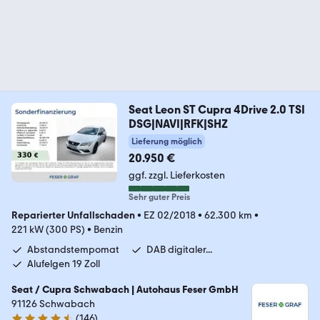
Seat Leon ST Cupra 4Drive 2.0 TSI
DSG|NAVI|RFK|SHZ
Lieferung möglich
20.950 €
ggf. zzgl. Lieferkosten
Sehr guter Preis
Reparierter Unfallschaden
•
EZ 02/2018
•
62.300 km
•
221 kW (300 PS)
•
Benzin
Abstandstempomat
DAB digitaler...
Alufelgen 19 Zoll
Seat / Cupra Schwabach | Autohaus Feser GmbH
91126 Schwabach
(
146
)