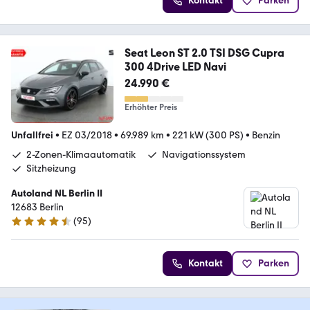
Kontakt
Parken
Seat Leon ST 2.0 TSI DSG Cupra
300 4Drive LED Navi
24.990 €
Erhöhter Preis
Unfallfrei
•
EZ 03/2018
•
69.989 km
•
221 kW (300 PS)
•
Benzin
2-Zonen-Klimaautomatik
Navigationssystem
Sitzheizung
Autoland NL Berlin II
12683 Berlin
(
95
)
4.7 Sterne
Kontakt
Parken