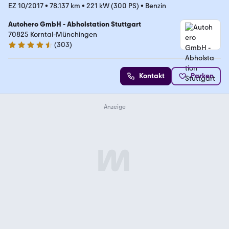
EZ 10/2017
•
78.137 km
•
221 kW (300 PS)
•
Benzin
Autohero GmbH - Abholstation Stuttgart
70825 Korntal-Münchingen
(
303
)
4.4 Sterne
Kontakt
Parken