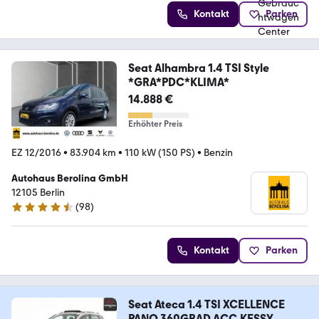
Kontakt
Parken
Seat Alhambra 1.4 TSI Style
*GRA*PDC*KLIMA*
14.888 €
Erhöhter Preis
EZ 12/2016
•
83.904 km
•
110 kW (150 PS)
•
Benzin
Autohaus Berolina GmbH
12105 Berlin
(
98
)
4.3 Sterne
Kontakt
Parken
Seat Ateca 1.4 TSI XCELLENCE
PANO,360GRAD,ACC,KESSY