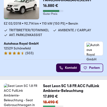
16.880 €
Guter Preis
EZ 02/2018
•
92.714 km
•
110 kW (150 PS)
•
Benzin
TRITTBRETTER/TOTWINKEL
AMBIENTE / CARPLAY
AKT. PARKLENKASSIST
Autohaus Royal GmbH
12529 Schönefeld
(
503
)
4.7 Sterne
Kontakt
Parken
Seat Leon SC 1.8 FR ACC FullLink
Ambiente-Beleuchtung
17.890 €
18.490 €