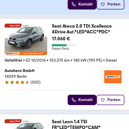
Kontakt
Parken
Seat Ateca 2.0 TDI Xcellence
4Drive Aut.*LED*ACC*PDC*
17.060 €
Fairer Preis
Unfallfrei
•
EZ 10/2016
•
103.375 km
•
140 kW (190 PS)
•
Diesel
Autohero GmbH
14059 Berlin
(
502
)
4.5 Sterne
Kontakt
Parken
Seat Leon 1.4 TSI
FR*LED*TEMPO*CAM*