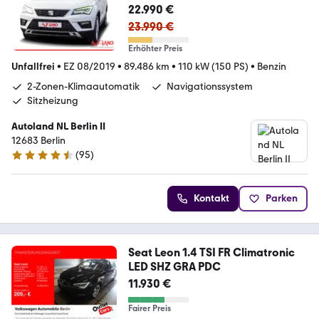
22.990 €
23.990 €
Erhöhter Preis
Unfallfrei
•
EZ 08/2019
•
89.486 km
•
110 kW (150 PS)
•
Benzin
2-Zonen-Klimaautomatik
Navigationssystem
Sitzheizung
Autoland NL Berlin II
12683 Berlin
(
95
)
4.7 Sterne
Kontakt
Parken
Seat Leon 1.4 TSI FR Climatronic
LED SHZ GRA PDC
11.930 €
Fairer Preis