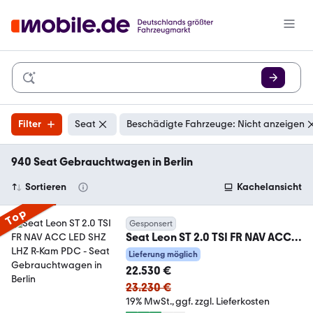
Filter
Seat
Beschädigte Fahrzeuge: Nicht anzeigen
940 Seat Gebrauchtwagen in Berlin
Sortieren
Kachelansicht
Top
Gesponsert
Seat Leon ST 2.0 TSI FR NAV ACC
LED SHZ LHZ R-Kam PDC
Lieferung möglich
22.530 €
23.230 €
19% MwSt.
ggf. zzgl. Lieferkosten