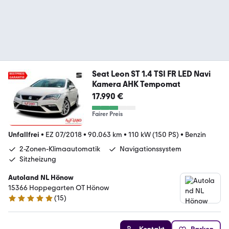
Seat Leon ST 1.4 TSI FR LED Navi
Kamera AHK Tempomat
17.990 €
Fairer Preis
Unfallfrei
•
EZ 07/2018
•
90.063 km
•
110 kW (150 PS)
•
Benzin
2-Zonen-Klimaautomatik
Navigationssystem
Sitzheizung
Autoland NL Hönow
15366 Hoppegarten OT Hönow
(
15
)
5 Sterne