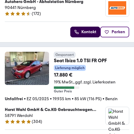
Autohero GmbH - Abholstation Nürnberg
90441 Nürnberg
(
172
)
4.5 Sterne
Kontakt
Parken
Gesponsert
Seat Ibiza 1.0 TSI FR OPF
Lieferung möglich
17.880 €
19% MwSt.
ggf. zzgl. Lieferkosten
Guter Preis
Unfallfrei
•
EZ 05/2025
•
19.935 km
•
85 kW (116 PS)
•
Benzin
Horst Wahl GmbH & Co.KG Gebrauchtwagen
Center
58791 Werdohl
(
304
)
5 Sterne