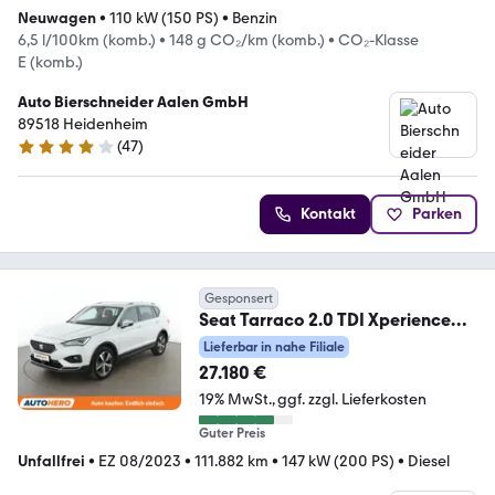
Neuwagen
•
110 kW (150 PS)
•
Benzin
6,5 l/100km (komb.)
•
148 g CO₂/km (komb.)
•
CO₂-Klasse
E (komb.)
Auto Bierschneider Aalen GmbH
89518 Heidenheim
(
47
)
4.2 Sterne
Kontakt
Parken
Gesponsert
Seat Tarraco 2.0 TDI Xperience
4Drive Aut.*NAVI*CAM*
Lieferbar in nahe Filiale
27.180 €
19% MwSt.
ggf. zzgl. Lieferkosten
Guter Preis
Unfallfrei
•
EZ 08/2023
•
111.882 km
•
147 kW (200 PS)
•
Diesel