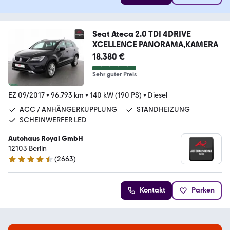
Seat Ateca 2.0 TDI 4DRIVE
XCELLENCE PANORAMA,KAMERA
18.380 €
Sehr guter Preis
EZ 09/2017
•
96.793 km
•
140 kW (190 PS)
•
Diesel
ACC / ANHÄNGERKUPPLUNG
STANDHEIZUNG
SCHEINWERFER LED
Autohaus Royal GmbH
12103 Berlin
(
2663
)
4.6 Sterne
Kontakt
Parken