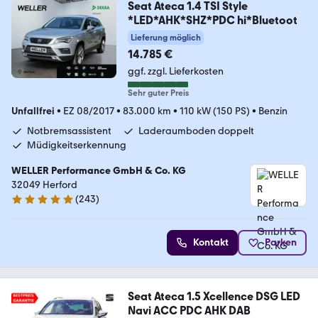
Seat Ateca 1.4 TSI Style
*LED*AHK*SHZ*PDC hi*Bluetoot
Lieferung möglich
14.785 €
ggf. zzgl. Lieferkosten
Sehr guter Preis
Unfallfrei
•
EZ 08/2017
•
83.000 km
•
110 kW (150 PS)
•
Benzin
Notbremsassistent
Laderaumboden doppelt
Müdigkeitserkennung
WELLER Performance GmbH & Co. KG
32049 Herford
(
243
)
4.8 Sterne
Kontakt
Parken
Seat Ateca 1.5 Xcellence DSG LED
Navi ACC PDC AHK DAB