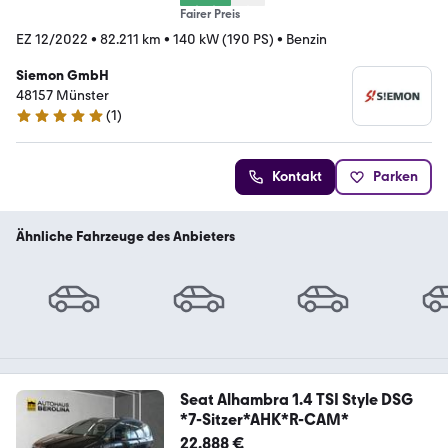
Fairer Preis
EZ 12/2022
•
82.211 km
•
140 kW (190 PS)
•
Benzin
Siemon GmbH
48157 Münster
(
1
)
5 Sterne
Kontakt
Parken
Ähnliche Fahrzeuge des Anbieters
Seat Alhambra 1.4 TSI Style DSG
*7-Sitzer*AHK*R-CAM*
22.888 €