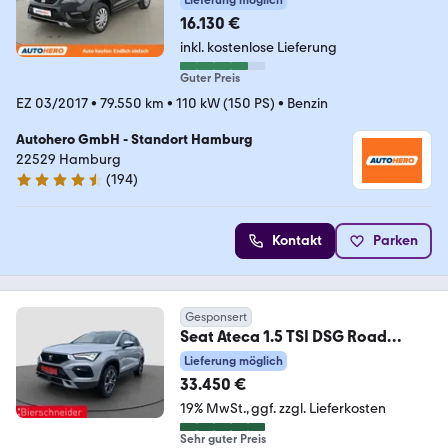
Lieferung möglich
16.130 €
inkl. kostenlose Lieferung
Guter Preis
EZ 03/2017
•
79.550 km
•
110 kW (150 PS)
•
Benzin
Autohero GmbH - Standort Hamburg
22529 Hamburg
(
194
)
4.6 Sterne
Kontakt
Parken
Gesponsert
Seat Ateca 1.5 TSI DSG Road
Edition AHK PANO CAM SHZ
Lieferung möglich
33.450 €
19% MwSt.
ggf. zzgl. Lieferkosten
Sehr guter Preis