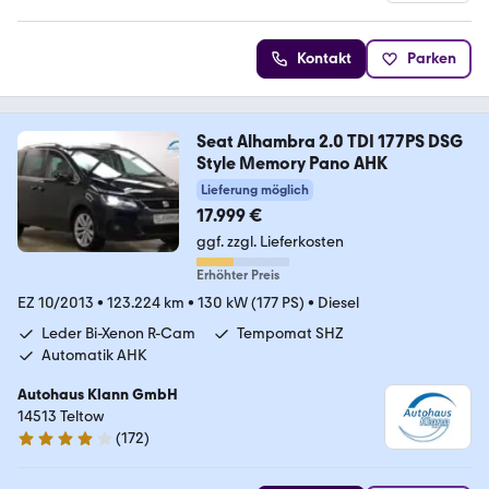
4.4 Sterne
Kontakt
Parken
Seat Alhambra 2.0 TDI 177PS DSG
Style Memory Pano AHK
Lieferung möglich
17.999 €
ggf. zzgl. Lieferkosten
Erhöhter Preis
EZ 10/2013
•
123.224 km
•
130 kW (177 PS)
•
Diesel
Leder Bi-Xenon R-Cam
Tempomat SHZ
Automatik AHK
Autohaus Klann GmbH
14513 Teltow
(
172
)
4 Sterne