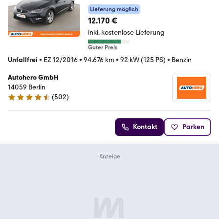
Lieferung möglich
12.170 €
inkl. kostenlose Lieferung
Guter Preis
Unfallfrei
•
EZ 12/2016
•
94.676 km
•
92 kW (125 PS)
•
Benzin
Autohero GmbH
14059 Berlin
(
502
)
4.5 Sterne
Kontakt
Parken