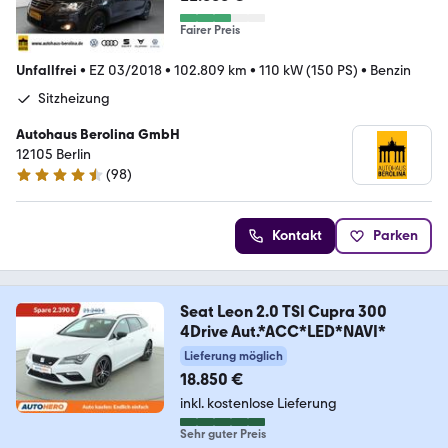
Fairer Preis
Unfallfrei
•
EZ 03/2018
•
102.809 km
•
110 kW (150 PS)
•
Benzin
Sitzheizung
Autohaus Berolina GmbH
12105 Berlin
(
98
)
4.3 Sterne
Kontakt
Parken
Seat Leon 2.0 TSI Cupra 300
4Drive Aut.*ACC*LED*NAVI*
Lieferung möglich
18.850 €
inkl. kostenlose Lieferung
Sehr guter Preis