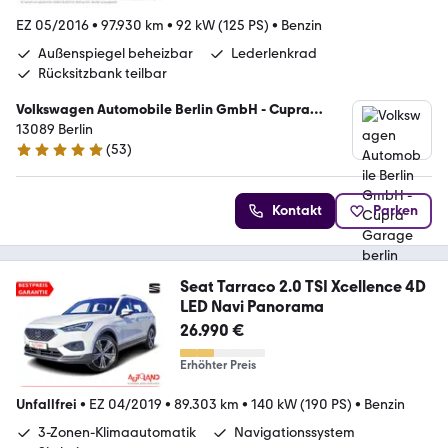
EZ 05/2016
•
97.930 km
•
92 kW (125 PS)
•
Benzin
Außenspiegel beheizbar
Lederlenkrad
Rücksitzbank teilbar
Volkswagen Automobile Berlin GmbH - Cupra
Garage berlin
13089 Berlin
(
53
)
4.8 Sterne
Kontakt
Parken
Seat Tarraco 2.0 TSI Xcellence 4D
LED Navi Panorama
26.990 €
Erhöhter Preis
Unfallfrei
•
EZ 04/2019
•
89.303 km
•
140 kW (190 PS)
•
Benzin
3-Zonen-Klimaautomatik
Navigationssystem