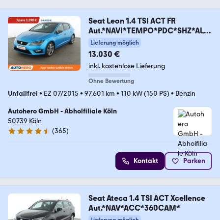
Seat Leon 1.4 TSI ACT FR
Aut.*NAVI*TEMPO*PDC*SHZ*ALU
*
Lieferung möglich
13.030 €
inkl. kostenlose Lieferung
Ohne Bewertung
Unfallfrei
•
EZ 07/2015
•
97.601 km
•
110 kW (150 PS)
•
Benzin
Autohero GmbH - Abholfiliale Köln
50739 Köln
(
365
)
4.6 Sterne
Kontakt
Parken
Seat Ateca 1.4 TSI ACT Xcellence
Aut.*NAV*ACC*360CAM*