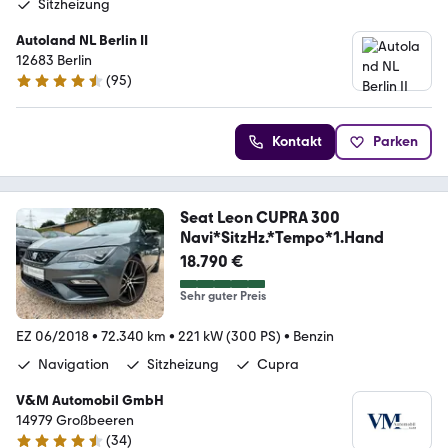
Sitzheizung
Autoland NL Berlin II
12683 Berlin
(
95
)
4.7 Sterne
Kontakt
Parken
Seat Leon CUPRA 300
Navi*SitzHz.*Tempo*1.Hand
18.790 €
Sehr guter Preis
EZ 06/2018
•
72.340 km
•
221 kW (300 PS)
•
Benzin
Navigation
Sitzheizung
Cupra
V&M Automobil GmbH
14979 Großbeeren
(
34
)