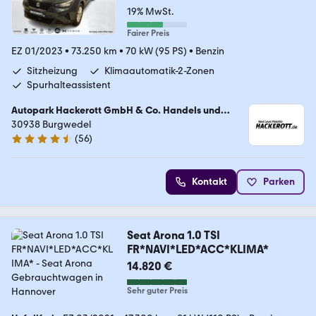
19% MwSt.
Fairer Preis
EZ 01/2023
•
73.250 km
•
70 kW (95 PS)
•
Benzin
Sitzheizung
Klimaautomatik-2-Zonen
Spurhalteassistent
Autopark Hackerott GmbH & Co. Handels und
Service KG
30938 Burgwedel
(
56
)
4.4 Sterne
Kontakt
Parken
Seat Arona 1.0 TSI
FR*NAVI*LED*ACC*KLIMA*
14.820 €
Sehr guter Preis