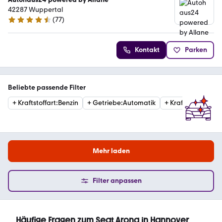
42287 Wuppertal
(
77
)
4.4 Sterne
Kontakt
Parken
Beliebte passende Filter
+
Kraftstoffart
:
Benzin
+
Getriebe
:
Automatik
+
Kraftstoffart
:
Die
Mehr laden
Filter anpassen
Häufige Fragen zum Seat Arona in Hannover