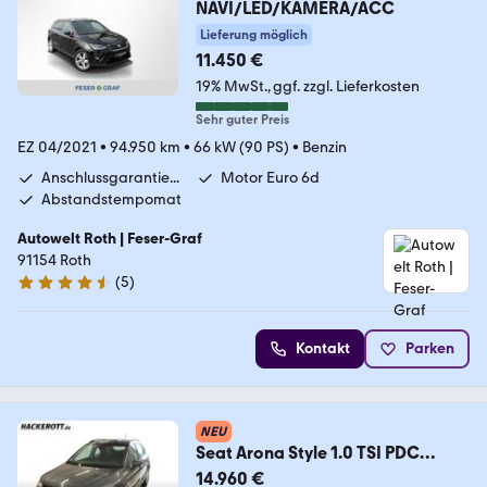
NAVI/LED/KAMERA/ACC
Lieferung möglich
11.450 €
19% MwSt.
ggf. zzgl. Lieferkosten
Sehr guter Preis
EZ 04/2021
•
94.950 km
•
66 kW (90 PS)
•
Benzin
Anschlussgarantie...
Motor Euro 6d
Abstandstempomat
Autowelt Roth | Feser-Graf
91154 Roth
(
5
)
4.4 Sterne
Kontakt
Parken
NEU
Seat Arona Style 1.0 TSI PDC
FullLink Tempom. Sitzhzg
14.960 €