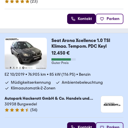
(
23
)
5 Sterne
Kontakt
Parken
Seat Arona Xcellence 1.0 TSI
Klimaa. Tempom. PDC Keyl
12.450 €
Guter Preis
EZ 10/2019
•
76.905 km
•
85 kW (116 PS)
•
Benzin
Müdigkeitserkennung
Ambientebeleuchtung
Klimaautomatik-2-Zonen
Autopark Hackerott GmbH & Co. Handels und
Service KG
30938 Burgwedel
(
56
)
4.4 Sterne
Kontakt
Parken