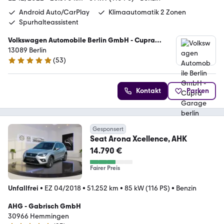
Android Auto/CarPlay
Klimaautomatik 2 Zonen
Spurhalteassistent
Volkswagen Automobile Berlin GmbH - Cupra
Garage berlin
13089 Berlin
(
53
)
4.8 Sterne
Kontakt
Parken
Gesponsert
Seat Arona Xcellence, AHK
14.790 €
Fairer Preis
Unfallfrei
•
EZ 04/2018
•
51.252 km
•
85 kW (116 PS)
•
Benzin
AHG - Gabrisch GmbH
30966 Hemmingen