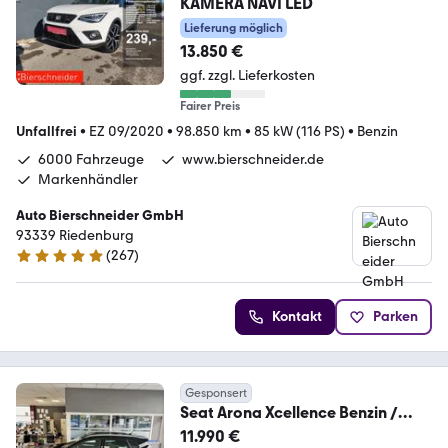
KAMERA NAVI LED
Lieferung möglich
13.850 €
ggf. zzgl. Lieferkosten
Fairer Preis
Unfallfrei
•
EZ 09/2020
•
98.850 km
•
85 kW (116 PS)
•
Benzin
6000 Fahrzeuge
www.bierschneider.de
Markenhändler
Auto Bierschneider GmbH
93339 Riedenburg
(
267
)
5 Sterne
Kontakt
Parken
Gesponsert
Seat Arona Xcellence Benzin /
CNG-Erdgas ACC 1. Hand
11.990 €