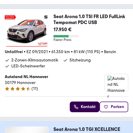
Seat Arona 1.0 TSI FR LED FullLink
Tempomat PDC USB
17.950 €
Fairer Preis
Unfallfrei
•
EZ 09/2021
•
61.350 km
•
81 kW (110 PS)
•
Benzin
2-Zonen-Klimaautomatik
Sitzheizung
LED-Scheinwerfer
Autoland NL Hannover
30179 Hannover
(
11
)
4.7 Sterne
Kontakt
Parken
Seat Arona 1.0 TGI XCELLENCE