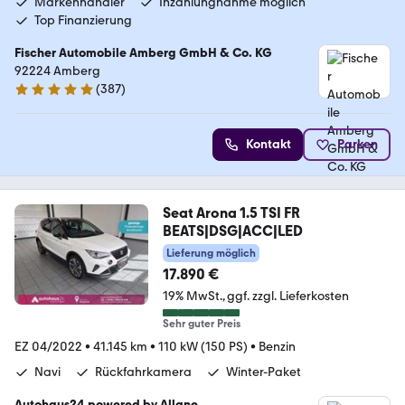
Markenhändler
Inzahlungnahme möglich
Top Finanzierung
Fischer Automobile Amberg GmbH & Co. KG
92224 Amberg
(
387
)
4.8 Sterne
Kontakt
Parken
Seat Arona 1.5 TSI FR
BEATS|DSG|ACC|LED
Lieferung möglich
17.890 €
19% MwSt.
ggf. zzgl. Lieferkosten
Sehr guter Preis
EZ 04/2022
•
41.145 km
•
110 kW (150 PS)
•
Benzin
Navi
Rückfahrkamera
Winter-Paket
Autohaus24 powered by Allane