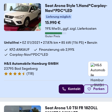
Seat Arona Style 1.Hand*Carplay-
Navi*PDC*LED
Lieferung möglich
15.990 €
19% MwSt.
ggf. zzgl. Lieferkosten
Guter Preis
Unfallfrei
•
EZ 01/2021
•
27.876 km
•
85 kW (116 PS)
•
Benzin
KFZ-ANKAUF
Finanzierung ab 2,99%
Carplay-Navi*PDC*LED
H&S Automobile Hamburg GMBH
23795 Bad Segeberg
(
118
)
4.6 Sterne
Kontakt
Parken
Seat Arona 1.0 TSI FR 18ZOLL