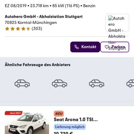
EZ 08/2019
•
23.718 km
•
85 kW (116 PS)
•
Benzin
Autohero GmbH - Abholstation Stuttgart
70825 Korntal-Münchingen
(
303
)
4.4 Sterne
Kontakt
Parken
Ähnliche Fahrzeuge des Anbieters
NEU
Seat Arona 1.0 TSI
Reference*LIM*ALU*KLIMA*BLUE
Lieferung möglich
TOOTH*
10.720 €