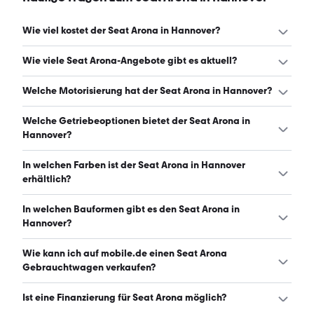
Wie viel kostet der Seat Arona in Hannover?
Ein guter Preis für einen Seat Arona in Hannover liegt
Wie viele Seat Arona-Angebote gibt es aktuell?
zwischen 16.945 € und 27.470 €. Leasingangebote
starten ab 175 € monatlich. (Stand: 7.8.2026)
Es gibt insgesamt 143 Seat Arona bei mobile.de, davon
Welche Motorisierung hat der Seat Arona in Hannover?
109 Gebraucht- und 34 Neuwagen. (Stand: 7.8.2026)
Der Seat Arona in Hannover hat Leistungen zwischen 95
Welche Getriebeoptionen bietet der Seat Arona in
und 150 PS. (Stand: 7.8.2026)
Hannover?
Der Seat Arona in Hannover ist mit automatischem und
In welchen Farben ist der Seat Arona in Hannover
manuellem Getriebe erhältlich. (Stand: 7.8.2026)
erhältlich?
Den Seat Arona in Hannover gibt es in folgenden Farben:
In welchen Bauformen gibt es den Seat Arona in
grau, schwarz, weiß, rot, blau, grün, silber und orange. Die
Hannover?
häufigste Farbe ist grau. (Stand: 7.8.2026)
Den Seat Arona in Hannover gibt es in folgenden
Wie kann ich auf mobile.de einen Seat Arona
Bauformen: SUV. (Stand: 7.8.2026)
Gebrauchtwagen verkaufen?
Alle Informationen zum Verkauf an mobile.de-
Ist eine Finanzierung für Seat Arona möglich?
Ankaufstationen oder per Inserat auf mobile.de gibt es