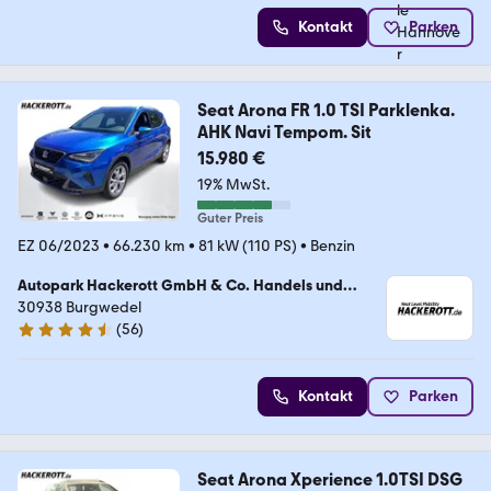
Kontakt
Parken
Seat Arona FR 1.0 TSI Parklenka.
AHK Navi Tempom. Sit
15.980 €
19% MwSt.
Guter Preis
EZ 06/2023
•
66.230 km
•
81 kW (110 PS)
•
Benzin
Autopark Hackerott GmbH & Co. Handels und
Service KG
30938 Burgwedel
(
56
)
4.4 Sterne
Kontakt
Parken
Seat Arona Xperience 1.0TSI DSG