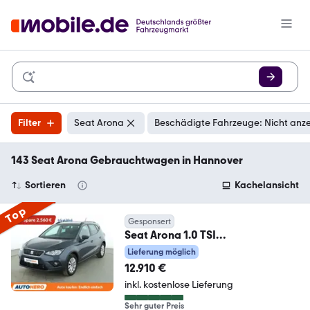
Filter
Seat Arona
Beschädigte Fahrzeuge: Nicht anz
143 Seat Arona Gebrauchtwagen in Hannover
Sortieren
Kachelansicht
Top
Gesponsert
Seat Arona 1.0 TSI
Style*CAM*PDC*SHZ*LIMITER*K
Lieferung möglich
LIMA*
12.910 €
inkl. kostenlose Lieferung
Sehr guter Preis