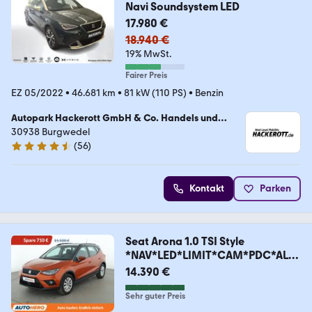
Navi Soundsystem LED
17.980 €
18.940 €
19% MwSt.
Fairer Preis
EZ 05/2022
•
46.681 km
•
81 kW (110 PS)
•
Benzin
Autopark Hackerott GmbH & Co. Handels und
Service KG
30938 Burgwedel
(
56
)
4.4 Sterne
Kontakt
Parken
Seat Arona 1.0 TSI Style
*NAV*LED*LIMIT*CAM*PDC*ALU
*
14.390 €
Sehr guter Preis