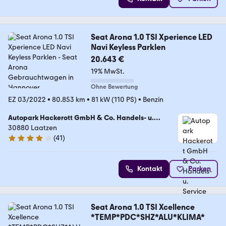
Seat Arona 1.0 TSI Xperience LED
Navi Keyless Parklen
20.643 €
19% MwSt.
Ohne Bewertung
EZ 03/2022
•
80.853 km
•
81 kW (110 PS)
•
Benzin
Autopark Hackerott GmbH & Co. Handels- u.
Service KG
30880 Laatzen
(
41
)
4.2 Sterne
Kontakt
Parken
Seat Arona 1.0 TSI Xcellence
*TEMP*PDC*SHZ*ALU*KLIMA*