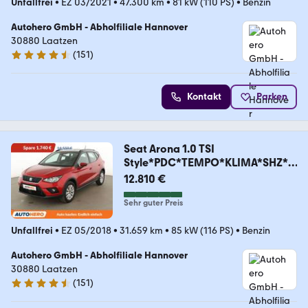
Unfallfrei
•
EZ 03/2021
•
47.300 km
•
81 kW (110 PS)
•
Benzin
Autohero GmbH - Abholfiliale Hannover
30880 Laatzen
(
151
)
4.7 Sterne
Kontakt
Parken
Seat Arona 1.0 TSI
Style*PDC*TEMPO*KLIMA*SHZ*G
ARANTIE
12.810 €
Sehr guter Preis
Unfallfrei
•
EZ 05/2018
•
31.659 km
•
85 kW (116 PS)
•
Benzin
Autohero GmbH - Abholfiliale Hannover
30880 Laatzen
(
151
)
4.7 Sterne