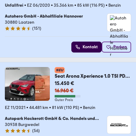
Unfallfrei
•
EZ 06/2020
•
35.366 km
•
85 kW (116 PS)
•
Benzin
Autohero GmbH - Abholfiliale Hannover
30880 Laatzen
(
151
)
4.7 Sterne
Kontakt
Parken
NEU
Seat Arona Xperience 1.0 TSI PDC
Navi Climaa. Tempo.
15.450 €
16.960 €
Guter Preis
EZ 11/2021
•
44.481 km
•
81 kW (110 PS)
•
Benzin
Autopark Hackerott GmbH & Co. Handels und
Service KG
30938 Burgwedel
(
56
)
4.4 Sterne