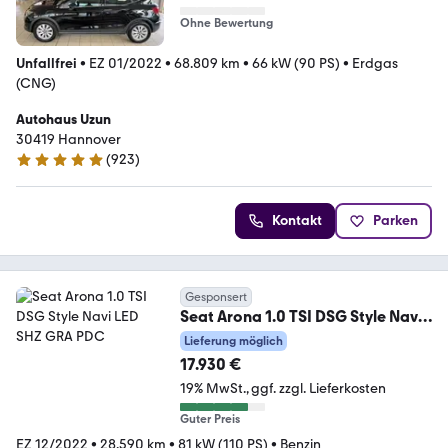
Ohne Bewertung
Unfallfrei
•
EZ 01/2022
•
68.809 km
•
66 kW (90 PS)
•
Erdgas
(CNG)
Autohaus Uzun
30419 Hannover
(
923
)
4.9 Sterne
Kontakt
Parken
Gesponsert
Seat Arona 1.0 TSI DSG Style Navi
LED SHZ GRA PDC
Lieferung möglich
17.930 €
19% MwSt.
ggf. zzgl. Lieferkosten
Guter Preis
EZ 12/2022
•
28.590 km
•
81 kW (110 PS)
•
Benzin