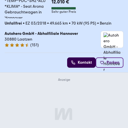
12.010 €
Sehr guter Preis
Unfallfrei
•
EZ 03/2018
•
49.665 km
•
70 kW (95 PS)
•
Benzin
Autohero GmbH - Abholfiliale Hannover
30880 Laatzen
(
151
)
4.7 Sterne
Kontakt
Parken