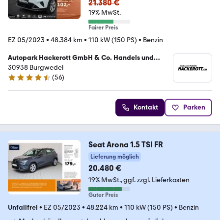
21.380 €
19% MwSt.
Fairer Preis
EZ 05/2023
•
48.384 km
•
110 kW (150 PS)
•
Benzin
Autopark Hackerott GmbH & Co. Handels und
Service KG
30938 Burgwedel
(
56
)
4.4 Sterne
Kontakt
Parken
Seat Arona 1.5 TSI FR
Lieferung möglich
20.480 €
19% MwSt.
ggf. zzgl. Lieferkosten
Guter Preis
Unfallfrei
•
EZ 05/2023
•
48.224 km
•
110 kW (150 PS)
•
Benzin