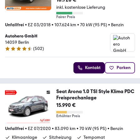
inkl. kostenlose Lieferung
Fairer Preis
Unfallfrei
•
EZ 03/2018
•
107.624 km
•
70 kW (95 PS)
•
Benzin
Autohero GmbH
14059 Berlin
(
502
)
4.5 Sterne
Kontakt
Parken
Seat Arona 1.0 TSI Style Klima PDC
Freisprechanlage
15.990 €
Erhöhter Preis
Unfallfrei
•
EZ 07/2020
•
83.090 km
•
70 kW (95 PS)
•
Benzin
Klimaanlage
Sitzheizung
Tempomat