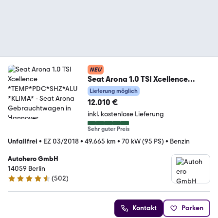
NEU
Seat Arona 1.0 TSI Xcellence
*TEMP*PDC*SHZ*ALU*KLIMA*
Lieferung möglich
12.010 €
inkl. kostenlose Lieferung
Sehr guter Preis
Unfallfrei
•
EZ 03/2018
•
49.665 km
•
70 kW (95 PS)
•
Benzin
Autohero GmbH
14059 Berlin
(
502
)
4.5 Sterne
Kontakt
Parken