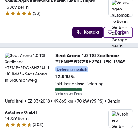
Volkswagen Automobile Berlin GmbH - Cupra
Garage berlin
13089 Berlin
(
53
)
4.8 Sterne
Kontakt
Parken
Seat Arona 1.0 TSI Xcellence
*TEMP*PDC*SHZ*ALU*KLIMA*
Lieferung möglich
12.010 €
inkl. kostenlose Lieferung
Sehr guter Preis
Unfallfrei
•
EZ 03/2018
•
49.665 km
•
70 kW (95 PS)
•
Benzin
Autohero GmbH
14059 Berlin
(
502
)
4.5 Sterne