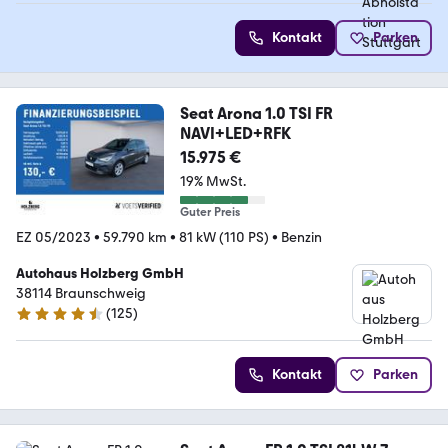
Kontakt
Parken
Seat Arona 1.0 TSI FR
NAVI+LED+RFK
15.975 €
19% MwSt.
Guter Preis
EZ 05/2023
•
59.790 km
•
81 kW (110 PS)
•
Benzin
Autohaus Holzberg GmbH
38114 Braunschweig
(
125
)
4.4 Sterne
Kontakt
Parken