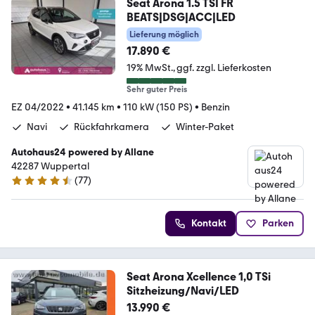
Seat Arona 1.5 TSI FR
BEATS|DSG|ACC|LED
Lieferung möglich
17.890 €
19% MwSt.
ggf. zzgl. Lieferkosten
Sehr guter Preis
EZ 04/2022
•
41.145 km
•
110 kW (150 PS)
•
Benzin
Navi
Rückfahrkamera
Winter-Paket
Autohaus24 powered by Allane
42287 Wuppertal
(
77
)
4.5 Sterne
Kontakt
Parken
Seat Arona Xcellence 1,0 TSi
Sitzheizung/Navi/LED
13.990 €