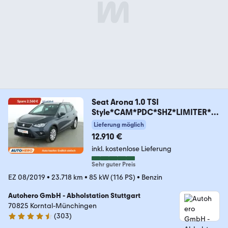
Seat Arona 1.0 TSI
Style*CAM*PDC*SHZ*LIMITER*K
LIMA*
Lieferung möglich
12.910 €
inkl. kostenlose Lieferung
Sehr guter Preis
EZ 08/2019
•
23.718 km
•
85 kW (116 PS)
•
Benzin
Autohero GmbH - Abholstation Stuttgart
70825 Korntal-Münchingen
(
303
)
4.4 Sterne