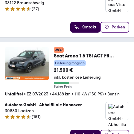
38122 Braunschweig
(
27
)
4.7 Sterne
Kontakt
Parken
NEU
Seat Arona 1.5 TSI ACT FR
Aut.*NAVI*LED*ACC*CAM*
Lieferung möglich
21.500 €
inkl. kostenlose Lieferung
Fairer Preis
Unfallfrei
•
EZ 07/2023
•
44.168 km
•
110 kW (150 PS)
•
Benzin
Autohero GmbH - Abholfiliale Hannover
30880 Laatzen
(
151
)
4.7 Sterne