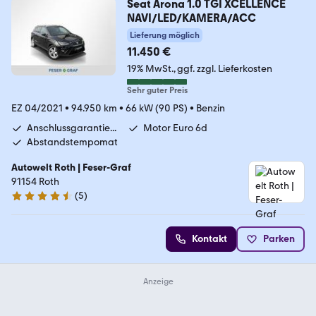
Seat Arona 1.0 TGI XCELLENCE
NAVI/LED/KAMERA/ACC
Lieferung möglich
11.450 €
19% MwSt.
ggf. zzgl. Lieferkosten
Sehr guter Preis
EZ 04/2021
•
94.950 km
•
66 kW (90 PS)
•
Benzin
Anschlussgarantie...
Motor Euro 6d
Abstandstempomat
Autowelt Roth | Feser-Graf
91154 Roth
(
5
)
4.4 Sterne
Kontakt
Parken