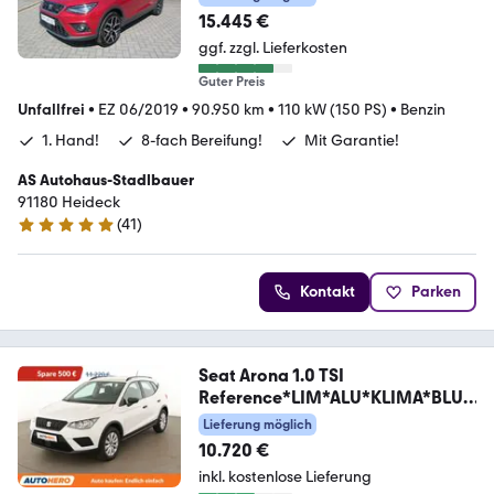
15.445 €
ggf. zzgl. Lieferkosten
Guter Preis
Unfallfrei
•
EZ 06/2019
•
90.950 km
•
110 kW (150 PS)
•
Benzin
1. Hand!
8-fach Bereifung!
Mit Garantie!
AS Autohaus-Stadlbauer
91180 Heideck
(
41
)
5 Sterne
Kontakt
Parken
Seat Arona 1.0 TSI
Reference*LIM*ALU*KLIMA*BLUE
TOOTH*
Lieferung möglich
10.720 €
inkl. kostenlose Lieferung