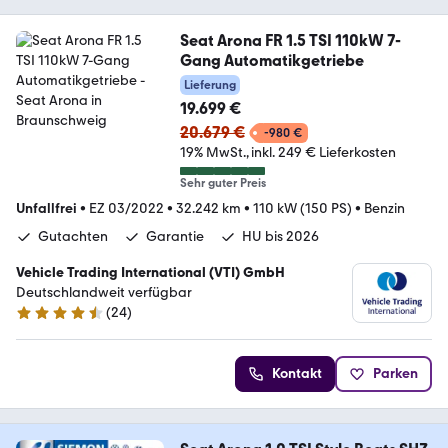
Seat Arona FR 1.5 TSI 110kW 7-
Gang Automatikgetriebe
Lieferung
19.699 €
20.679 €
-980 €
19% MwSt.
inkl. 249 € Lieferkosten
Sehr guter Preis
Unfallfrei
•
EZ 03/2022
•
32.242 km
•
110 kW (150 PS)
•
Benzin
Gutachten
Garantie
HU bis 2026
Vehicle Trading International (VTI) GmbH
Deutschlandweit verfügbar
(
24
)
4.4 Sterne
Kontakt
Parken