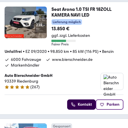
Seat Arona 1.0 TSI FR 18ZOLL
KAMERA NAVI LED
Lieferung möglich
13.850 €
ggf. zzgl. Lieferkosten
Fairer Preis
Unfallfrei
•
EZ 09/2020
•
98.850 km
•
85 kW (116 PS)
•
Benzin
6000 Fahrzeuge
www.bierschneider.de
Markenhändler
Auto Bierschneider GmbH
93339 Riedenburg
(
267
)
5 Sterne
Kontakt
Parken
Gesponsert