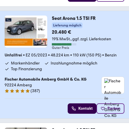
Seat Arona 1.5 TSI FR
Lieferung möglich
20.480 €
19% MwSt.
ggf. zzgl. Lieferkosten
Guter Preis
Unfallfrei
•
EZ 05/2023
•
48.224 km
•
110 kW (150 PS)
•
Benzin
Markenhändler
Inzahlungnahme möglich
Top Finanzierung
Fischer Automobile Amberg GmbH & Co. KG
92224 Amberg
(
387
)
4.8 Sterne
Kontakt
Parken