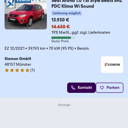
Seat Arona 1.0 TSI Style Beats SHZ
PDC Klima Wi Sound
Lieferung möglich
13.930 €
14.630 €
19% MwSt.
ggf. zzgl. Lieferkosten
Guter Preis
EZ 12/2021
•
39.193 km
•
70 kW (95 PS)
•
Benzin
Siemon GmbH
48157 Münster
(
1
)
5 Sterne
Kontakt
Parken