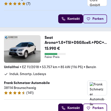
(
7
)
5 Sterne
Kontakt
Parken
Seat
Arona+1.0+TSI+DSGXcell.+PDC+S
H+Tempomat+AHK abn+
15.990 €
Fairer Preis
Unfallfrei
•
EZ 11/2018
•
53.757 km
•
85 kW (116 PS)
•
Benzin
Induk. Smartp. Ladesys
Frank Schmetzer Automobile
38114 Braunschweig
(
141
)
4.6 Sterne
Kontakt
Parken