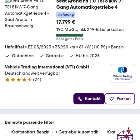
Seat Arona FR 1.0 TSI 81kW 7-
Gang Automatikgetriebe 4
Lieferung
17.799 €
19% MwSt.
inkl. 249 € Lieferkosten
Sehr guter Preis
Unfallfrei
•
EZ 03/2023
•
33.920 km
•
81 kW (110 PS)
•
Benzin
Gutachten
Garantie
HU bis 2026
Vehicle Trading International (VTI) GmbH
Deutschlandweit verfügbar
(
24
)
4.4 Sterne
Kontakt
Parken
Beliebte passende Filter
+
Kraftstoffart
:
Benzin
+
Getriebe
:
Automatik
+
Kraftstoffart
:
Die