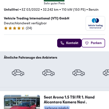
Sehr guter Preis
Unfallfrei
•
EZ 03/2022
•
32.242 km
•
110 kW (150 PS)
•
Benzin
Vehicle Trading International (VTI) GmbH
Deutschlandweit verfügbar
(
24
)
4.4 Sterne
Kontakt
Parken
Ähnliche Fahrzeuge des Anbieters
Seat Arona 1.5 TSI FR 1. Hand
Alcantara Kamera Navi .
Lieferung möglich