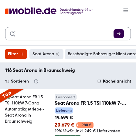
Filter
Seat Arona
Beschädigte Fahrzeuge: Nicht anz
116 Seat Arona in Braunschweig
Sortieren
Kachelansicht
Top
Gesponsert
Seat Arona FR 1.5 TSI 110kW 7-
Gang Automatikgetriebe
Lieferung
19.699 €
20.679 €
-980 €
19% MwSt.
inkl. 249 € Lieferkosten