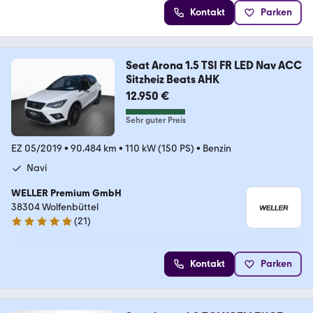
Kontakt
Parken
Seat Arona 1.5 TSI FR LED Nav ACC
Sitzheiz Beats AHK
12.950 €
Sehr guter Preis
EZ 05/2019
•
90.484 km
•
110 kW (150 PS)
•
Benzin
Navi
WELLER Premium GmbH
38304 Wolfenbüttel
(
21
)
4.8 Sterne
Kontakt
Parken