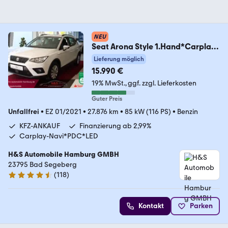
NEU
Seat Arona Style 1.Hand*Carplay-
Navi*PDC*LED
Lieferung möglich
15.990 €
19% MwSt.
ggf. zzgl. Lieferkosten
Guter Preis
Unfallfrei
•
EZ 01/2021
•
27.876 km
•
85 kW (116 PS)
•
Benzin
KFZ-ANKAUF
Finanzierung ab 2,99%
Carplay-Navi*PDC*LED
H&S Automobile Hamburg GMBH
23795 Bad Segeberg
(
118
)
4.6 Sterne
Kontakt
Parken