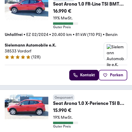
Seat Arona 1.0 FR-Line TSI BMT
Navi Klima Alu
16.990 €
19% MwSt.
Guter Preis
Unfallfrei
•
EZ 02/2024
•
20.400 km
•
81 kW (110 PS)
•
Benzin
Sielemann Automobile e.K.
38533 Vordorf
(
128
)
4.8 Sterne
Kontakt
Parken
Gesponsert
Seat Arona 1.0 X-Perience TSI BMT
Navi Klima Alu
15.990 €
19% MwSt.
Guter Preis