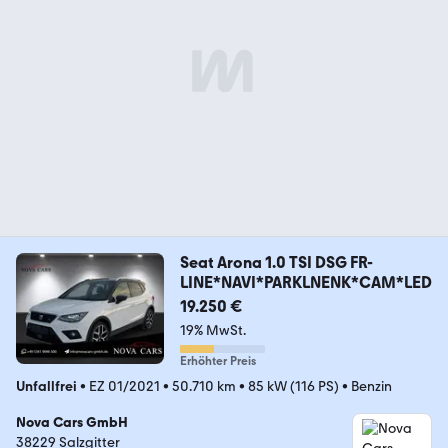
Seat Arona 1.0 TSI DSG FR-
LINE*NAVI*PARKLNENK*CAM*LED
19.250 €
19% MwSt.
Erhöhter Preis
Unfallfrei
•
EZ 01/2021
•
50.710 km
•
85 kW (116 PS)
•
Benzin
Nova Cars GmbH
38229 Salzgitter