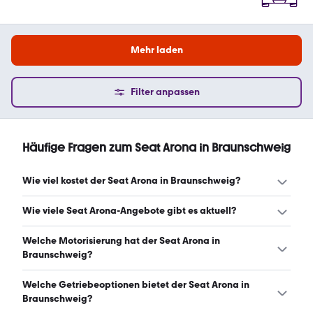
Mehr laden
Filter anpassen
Häufige Fragen zum Seat Arona in Braunschweig
Wie viel kostet der Seat Arona in Braunschweig?
Ein guter Preis für einen Seat Arona in Braunschweig liegt
Wie viele Seat Arona-Angebote gibt es aktuell?
zwischen 15.999 € und 21.732 €. Leasingangebote
starten ab 175 € monatlich. (Stand: 9.8.2026)
Es gibt insgesamt 116 Seat Arona bei mobile.de, davon
Welche Motorisierung hat der Seat Arona in
113 Gebraucht- und 3 Neuwagen. (Stand: 9.8.2026)
Braunschweig?
Der Seat Arona in Braunschweig hat Leistungen zwischen
Welche Getriebeoptionen bietet der Seat Arona in
95 und 150 PS. (Stand: 9.8.2026)
Braunschweig?