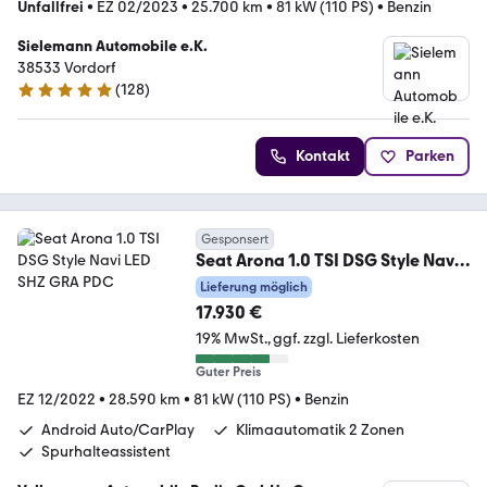
Unfallfrei
•
EZ 02/2023
•
25.700 km
•
81 kW (110 PS)
•
Benzin
Sielemann Automobile e.K.
38533 Vordorf
(
128
)
4.8 Sterne
Kontakt
Parken
Gesponsert
Seat Arona 1.0 TSI DSG Style Navi
LED SHZ GRA PDC
Lieferung möglich
17.930 €
19% MwSt.
ggf. zzgl. Lieferkosten
Guter Preis
EZ 12/2022
•
28.590 km
•
81 kW (110 PS)
•
Benzin
Android Auto/CarPlay
Klimaautomatik 2 Zonen
Spurhalteassistent