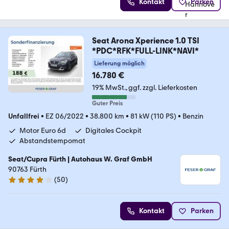
Kontakt
Parken
Seat Arona Xperience 1.0 TSI
*PDC*RFK*FULL-LINK*NAVI*
Lieferung möglich
16.780 €
19% MwSt.
ggf. zzgl. Lieferkosten
Guter Preis
Unfallfrei
•
EZ 06/2022
•
38.800 km
•
81 kW (110 PS)
•
Benzin
Motor Euro 6d
Digitales Cockpit
Abstandstempomat
Seat/Cupra Fürth | Autohaus W. Graf GmbH
90763 Fürth
(
50
)
4.1 Sterne
Kontakt
Parken