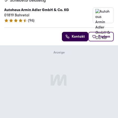
Schiebetür beidseitig
Autohaus Armin Adler GmbH & Co. KG
01819 Bahretal
(
96
)
4.7 Sterne
Kontakt
Parken