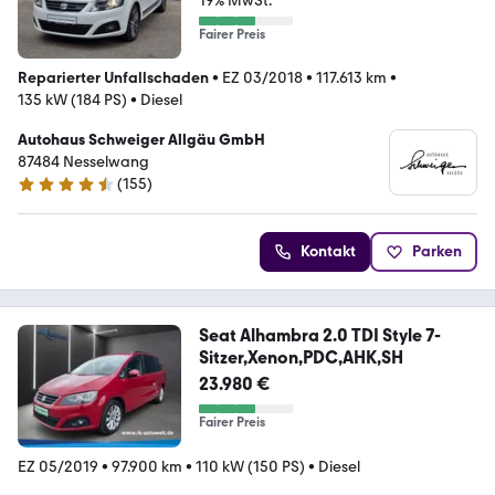
19% MwSt.
Fairer Preis
Reparierter Unfallschaden
•
EZ 03/2018
•
117.613 km
•
135 kW (184 PS)
•
Diesel
Autohaus Schweiger Allgäu GmbH
87484 Nesselwang
(
155
)
4.7 Sterne
Kontakt
Parken
Seat Alhambra 2.0 TDI Style 7-
Sitzer,Xenon,PDC,AHK,SH
23.980 €
Fairer Preis
EZ 05/2019
•
97.900 km
•
110 kW (150 PS)
•
Diesel