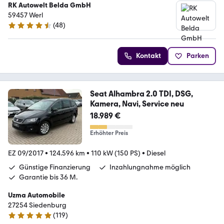
RK Autowelt Belda GmbH
59457 Werl
(
48
)
4.5 Sterne
Kontakt
Parken
Seat Alhambra 2.0 TDI, DSG,
Kamera, Navi, Service neu
18.989 €
Erhöhter Preis
EZ 09/2017
•
124.596 km
•
110 kW (150 PS)
•
Diesel
Günstige Finanzierung
Inzahlungnahme möglich
Garantie bis 36 M.
Uzma Automobile
27254 Siedenburg
(
119
)
4.9 Sterne