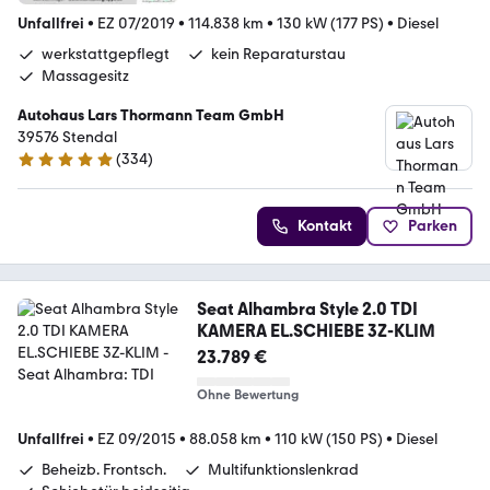
Unfallfrei
•
EZ 07/2019
•
114.838 km
•
130 kW (177 PS)
•
Diesel
werkstattgepflegt
kein Reparaturstau
Massagesitz
Autohaus Lars Thormann Team GmbH
39576 Stendal
(
334
)
5 Sterne
Kontakt
Parken
Seat Alhambra Style 2.0 TDI
KAMERA EL.SCHIEBE 3Z-KLIM
23.789 €
Ohne Bewertung
Unfallfrei
•
EZ 09/2015
•
88.058 km
•
110 kW (150 PS)
•
Diesel
Beheizb. Frontsch.
Multifunktionslenkrad