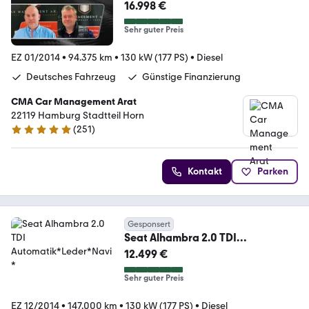
16.998 €
Sehr guter Preis
EZ 01/2014
•
94.375 km
•
130 kW (177 PS)
•
Diesel
Deutsches Fahrzeug
Günstige Finanzierung
CMA Car Management Arat
22119 Hamburg Stadtteil Horn
(
251
)
4.9 Sterne
Kontakt
Parken
Gesponsert
Seat Alhambra 2.0 TDI
Automatik*Leder*Navi*
12.499 €
Sehr guter Preis
EZ 12/2014
•
147.000 km
•
130 kW (177 PS)
•
Diesel