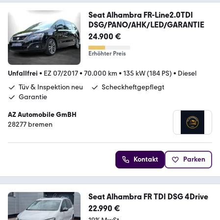
Seat Alhambra FR-Line2.0TDI
DSG/PANO/AHK/LED/GARANTIE
24.900 €
Erhöhter Preis
Unfallfrei
•
EZ 07/2017
•
70.000 km
•
135 kW (184 PS)
•
Diesel
Tüv & Inspektion neu
Scheckheftgepflegt
Garantie
AZ Automobile GmBH
28277 bremen
Kontakt
Parken
Seat Alhambra FR TDI DSG 4Drive
22.990 €