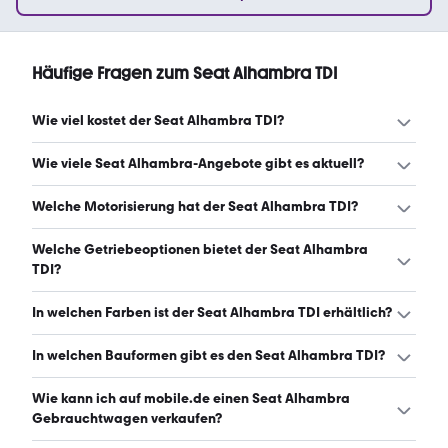
Häufige Fragen zum Seat Alhambra TDI
Wie viel kostet der Seat Alhambra TDI?
Ein guter Preis für einen Seat Alhambra TDI liegt zwischen
Wie viele Seat Alhambra-Angebote gibt es aktuell?
8.500 € und 18.137 €. (Stand: 6.8.2026)
Es gibt insgesamt 529 Seat Alhambra bei mobile.de,
Welche Motorisierung hat der Seat Alhambra TDI?
davon 530 Gebraucht- und 0 Neuwagen. (Stand:
6.8.2026)
Der Seat Alhambra TDI hat Leistungen zwischen 116 und
Welche Getriebeoptionen bietet der Seat Alhambra
184 PS. (Stand: 6.8.2026)
TDI?
Der Seat Alhambra TDI ist mit manuellem, automatischem
In welchen Farben ist der Seat Alhambra TDI erhältlich?
und halbautomatischem Getriebe erhältlich. (Stand:
6.8.2026)
Den Seat Alhambra TDI gibt es in folgenden Farben:
In welchen Bauformen gibt es den Seat Alhambra TDI?
schwarz, grau, weiß, silber, blau, braun, rot, lila und gelb.
Die häufigste Farbe ist schwarz. (Stand: 6.8.2026)
Den Seat Alhambra TDI gibt es in folgenden Bauformen:
Wie kann ich auf mobile.de einen Seat Alhambra
Van. (Stand: 6.8.2026)
Gebrauchtwagen verkaufen?