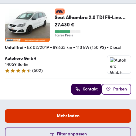
NEU
Seat Alhambra 2.0 TDI FR-Line
Aut.*XENON*TEMPO*CAM*
27.430 €
Fairer Preis
Unfallfrei
•
EZ 02/2019
•
89.635 km
•
110 kW (150 PS)
•
Diesel
Autohero GmbH
14059 Berlin
(
502
)
4.5 Sterne
Kontakt
Parken
Mehr laden
Filter anpassen