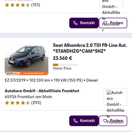
(
151
)
4.7 Sterne
Kontakt
Parken
Seat Alhambra 2.0 TDI FR-Line Aut.
*STANDHZG*CAM*SHZ*
23.560 €
Hoher Preis
EZ 07/2019
•
102.100 km
•
110 kW (150 PS)
•
Diesel
Autohero GmbH - Abholfiliale Frankfurt
65936 Frankfurt am Main
(
293
)
4.6 Sterne
Kontakt
Parken