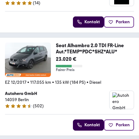
(
14
)
4.9 Sterne
Kontakt
Parken
Seat Alhambra 2.0 TDI FR-Line
Aut.*TEMP*PDC*SHZ*ALU*
23.020 €
Fairer Preis
EZ 12/2017
•
117.055 km
•
135 kW (184 PS)
•
Diesel
Autohero GmbH
14059 Berlin
(
502
)
4.5 Sterne
Kontakt
Parken