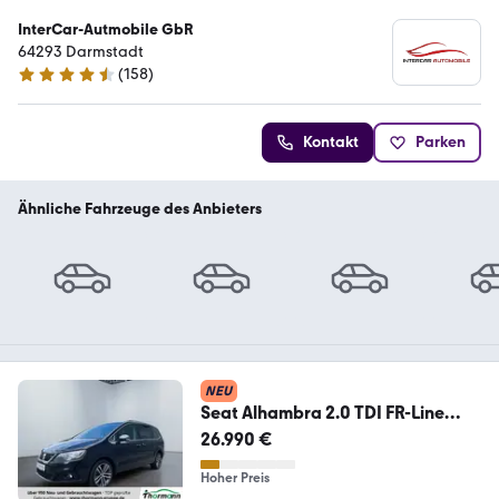
InterCar-Autmobile GbR
64293 Darmstadt
(
158
)
4.6 Sterne
Kontakt
Parken
Ähnliche Fahrzeuge des Anbieters
NEU
Seat Alhambra 2.0 TDI FR-Line
ACC AHK AUT Standhzg LM
26.990 €
Hoher Preis