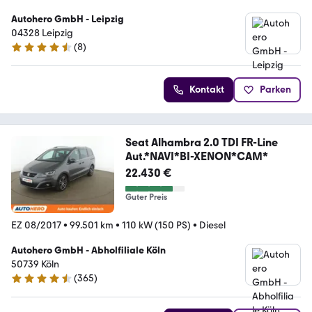
Autohero GmbH - Leipzig
04328 Leipzig
(
8
)
4.3 Sterne
Kontakt
Parken
Seat Alhambra 2.0 TDI FR-Line
Aut.*NAVI*BI-XENON*CAM*
22.430 €
Guter Preis
EZ 08/2017
•
99.501 km
•
110 kW (150 PS)
•
Diesel
Autohero GmbH - Abholfiliale Köln
50739 Köln
(
365
)
4.6 Sterne