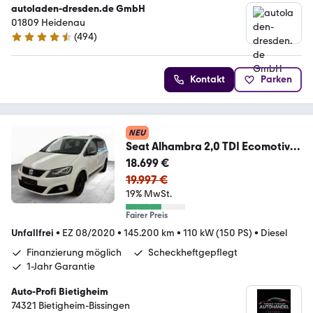
autoladen-dresden.de GmbH
01809 Heidenau
(
494
)
4.5 Sterne
Kontakt
Parken
NEU
Seat Alhambra 2,0 TDI Ecomotive
FR-Line
18.699 €
19.997 €
19% MwSt.
Fairer Preis
Unfallfrei
•
EZ 08/2020
•
145.200 km
•
110 kW (150 PS)
•
Diesel
Finanzierung möglich
Scheckheftgepflegt
1-Jahr Garantie
Auto-Profi Bietigheim
74321 Bietigheim-Bissingen