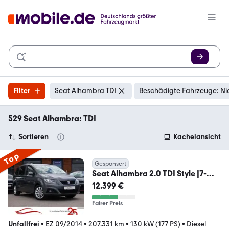
Filter
Seat Alhambra TDI
Beschädigte Fahrzeuge: Ni
529 Seat Alhambra: TDI
Sortieren
Kachelansicht
Top
Gesponsert
Seat Alhambra 2.0 TDI Style |7-
Sitzer|Bi-Xenon|AHK|
12.399 €
Fairer Preis
Unfallfrei
•
EZ 09/2014
•
207.331 km
•
130 kW (177 PS)
•
Diesel