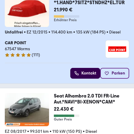
*1.HAND*7SITZ*STNDHZ*EL.TÜR
21.990 €
Erhöhter Preis
Unfallfrei
•
EZ 12/2015
•
114.400 km
•
135 kW (184 PS)
•
Diesel
CAR POINT
67547 Worms
(
111
)
4.8 Sterne
Kontakt
Parken
Seat Alhambra 2.0 TDI FR-Line
Aut.*NAVI*BI-XENON*CAM*
22.430 €
Guter Preis
EZ 08/2017
•
99.501 km
•
110 kW (150 PS)
•
Diesel