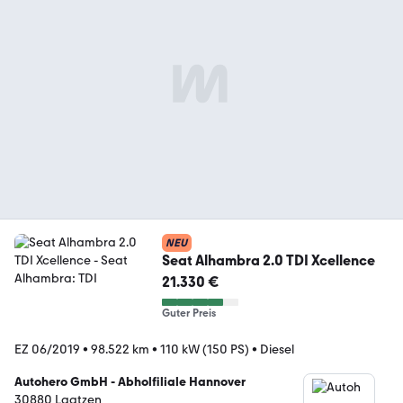
NEU
Seat Alhambra 2.0 TDI Xcellence
21.330 €
Guter Preis
EZ 06/2019
•
98.522 km
•
110 kW (150 PS)
•
Diesel
Autohero GmbH - Abholfiliale Hannover
30880 Laatzen