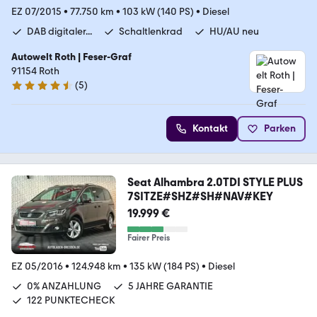
EZ 07/2015
•
77.750 km
•
103 kW (140 PS)
•
Diesel
DAB digitaler...
Schaltlenkrad
HU/AU neu
Autowelt Roth | Feser-Graf
91154 Roth
(
5
)
4.4 Sterne
Kontakt
Parken
Seat Alhambra 2.0TDI STYLE PLUS
7SITZE#SHZ#SH#NAV#KEY
19.999 €
Fairer Preis
EZ 05/2016
•
124.948 km
•
135 kW (184 PS)
•
Diesel
0% ANZAHLUNG
5 JAHRE GARANTIE
122 PUNKTECHECK