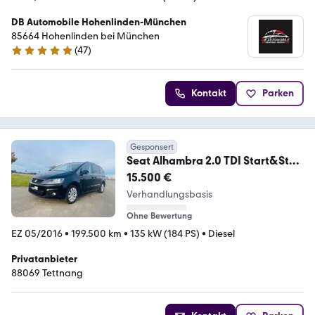
DB Automobile Hohenlinden-München
85664 Hohenlinden bei München
(
47
)
4.8 Sterne
Kontakt
Parken
Gesponsert
Seat Alhambra 2.0 TDI Start&Stop
135kW Style DSG ...
15.500 €
Verhandlungsbasis
Ohne Bewertung
EZ 05/2016
•
199.500 km
•
135 kW (184 PS)
•
Diesel
Privatanbieter
88069 Tettnang