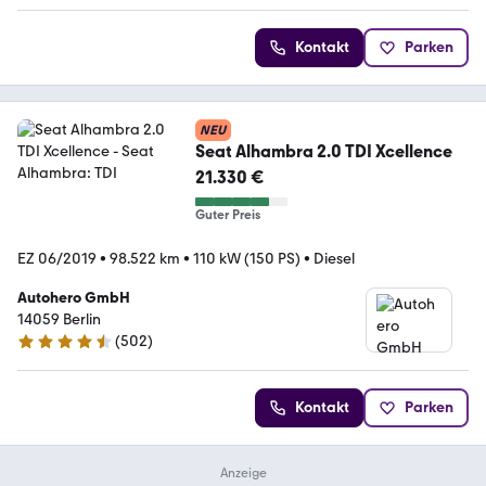
Kontakt
Parken
NEU
Seat Alhambra 2.0 TDI Xcellence
21.330 €
Guter Preis
EZ 06/2019
•
98.522 km
•
110 kW (150 PS)
•
Diesel
Autohero GmbH
14059 Berlin
(
502
)
4.5 Sterne
Kontakt
Parken