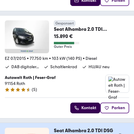
Kontakt
Parken
Gesponsert
Seat Alhambra 2.0 TDI
NAVI/KAMERA/7 SITZE/PDC/SHZ
15.890 €
Guter Preis
EZ 07/2015
•
77.750 km
•
103 kW (140 PS)
•
Diesel
DAB digitaler...
Schaltlenkrad
HU/AU neu
Autowelt Roth | Feser-Graf
91154 Roth
(
5
)
4.4 Sterne
Kontakt
Parken
Seat Alhambra 2.0 TDI DSG