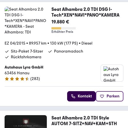
Seat Alhambra 2.0 TDI DSG I-
Tech*XEN*NAVI*PANO*KAMERA
19.880 €
Erhöhter Preis
EZ 04/2015
•
89.957 km
•
130 kW (177 PS)
•
Diesel
Sitz-Paket 7-Sitzer
Panoramadach
Rückfahrkamera
Autohaus Lyra GmbH
63456 Hanau
(
283
)
4.7 Sterne
Kontakt
Parken
Seat Alhambra 2.0 TDI Style
AUTOM 7-SITZ+NAV+KAM+STH