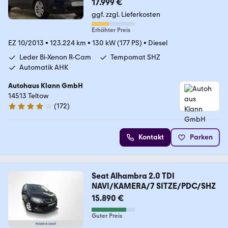
17.999 €
ggf. zzgl. Lieferkosten
Erhöhter Preis
EZ 10/2013
•
123.224 km
•
130 kW (177 PS)
•
Diesel
Leder Bi-Xenon R-Cam
Tempomat SHZ
Automatik AHK
Autohaus Klann GmbH
14513 Teltow
(
172
)
4 Sterne
Kontakt
Parken
Seat Alhambra 2.0 TDI
NAVI/KAMERA/7 SITZE/PDC/SHZ
15.890 €
Guter Preis