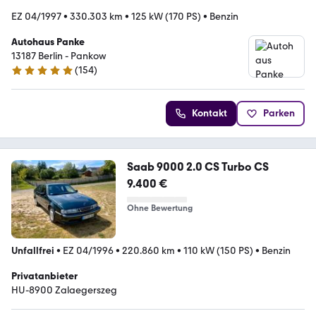
EZ 04/1997
•
330.303 km
•
125 kW (170 PS)
•
Benzin
Autohaus Panke
13187 Berlin - Pankow
(
154
)
4.9 Sterne
Kontakt
Parken
Saab 9000 2.0 CS Turbo CS
9.400 €
Ohne Bewertung
Unfallfrei
•
EZ 04/1996
•
220.860 km
•
110 kW (150 PS)
•
Benzin
Privatanbieter
HU-8900 Zalaegerszeg