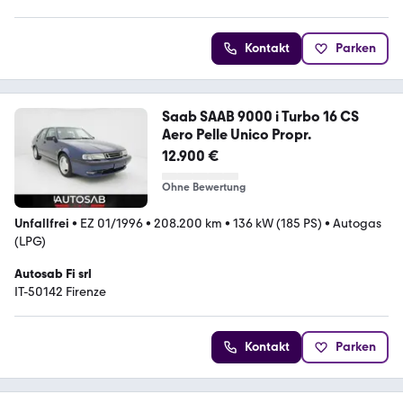
Kontakt
Parken
Saab SAAB 9000 i Turbo 16 CS
Aero Pelle Unico Propr.
12.900 €
Ohne Bewertung
Unfallfrei
•
EZ 01/1996
•
208.200 km
•
136 kW (185 PS)
•
Autogas
(LPG)
Autosab Fi srl
IT-50142 Firenze
Kontakt
Parken