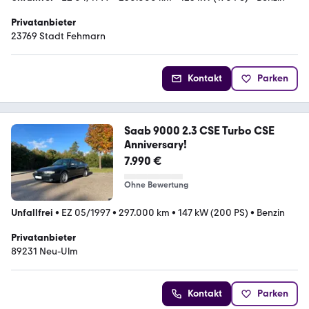
Privatanbieter
23769 Stadt Fehmarn
Kontakt
Parken
Saab 9000 2.3 CSE Turbo CSE
Anniversary!
7.990 €
Ohne Bewertung
Unfallfrei
•
EZ 05/1997
•
297.000 km
•
147 kW (200 PS)
•
Benzin
Privatanbieter
89231 Neu-Ulm
Kontakt
Parken