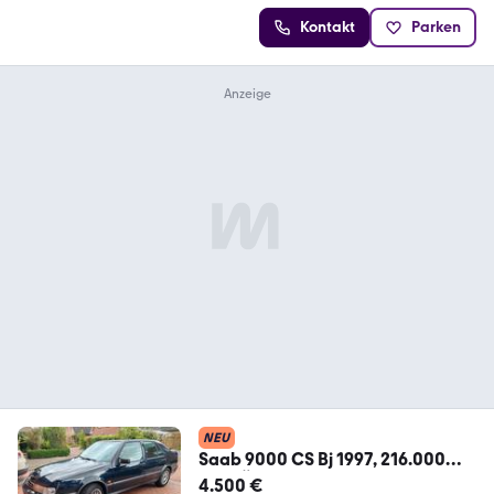
Kontakt
Parken
NEU
Saab 9000 CS Bj 1997, 216.000
km, TÜV 5/28...
4.500 €