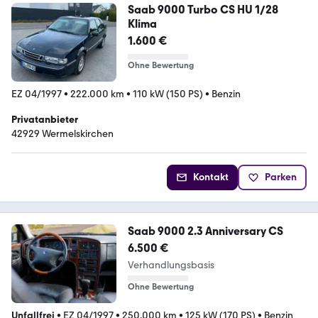
Saab 9000 Turbo CS HU 1/28
Klima
1.600 €
Ohne Bewertung
EZ 04/1997
•
222.000 km
•
110 kW (150 PS)
•
Benzin
Privatanbieter
42929 Wermelskirchen
Kontakt
Parken
Saab 9000 2.3 Anniversary CS
6.500 €
Verhandlungsbasis
Ohne Bewertung
Unfallfrei
•
EZ 04/1997
•
250.000 km
•
125 kW (170 PS)
•
Benzin