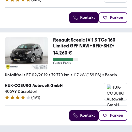
5 Sterne
Kontakt
Parken
Renault Scenic IV 1.3 TCe 160
Limited GPF NAVI+RFK+SHZ+
14.260 €
Guter Preis
Unfallfrei
•
EZ 02/2019
•
79.770 km
•
117 kW (159 PS)
•
Benzin
HUK-COBURG Autowelt GmbH
40599 Düsseldorf
(
491
)
4.1 Sterne
Kontakt
Parken