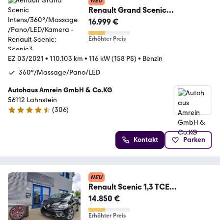
NEU
Renault Grand Scenic
Intens/360°/Massage/Pano/LED/
16.999 €
Kamera
Erhöhter Preis
EZ 03/2021
•
110.103 km
•
116 kW (158 PS)
•
Benzin
360°/Massage/Pano/LED
Autohaus Amrein GmbH & Co.KG
56112 Lahnstein
(
306
)
4.5 Sterne
Kontakt
Parken
NEU
Renault Scenic 1,3 TCE
AUTOMATIK "ENERGY"
14.850 €
*NAVI*KAMERA*
Erhöhter Preis