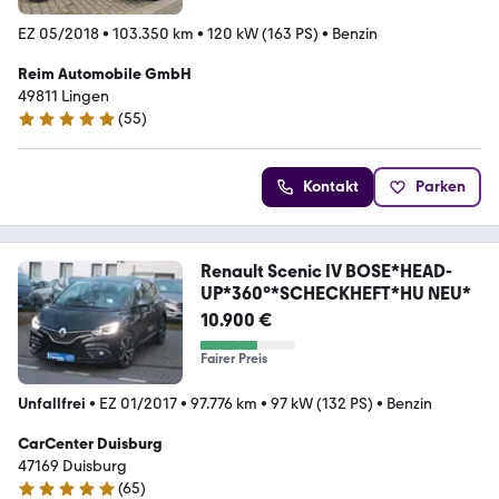
EZ 05/2018
•
103.350 km
•
120 kW (163 PS)
•
Benzin
Reim Automobile GmbH
49811 Lingen
(
55
)
4.9 Sterne
Kontakt
Parken
Renault Scenic IV BOSE*HEAD-
UP*360°*SCHECKHEFT*HU NEU*
10.900 €
Fairer Preis
Unfallfrei
•
EZ 01/2017
•
97.776 km
•
97 kW (132 PS)
•
Benzin
CarCenter Duisburg
47169 Duisburg
(
65
)
5 Sterne