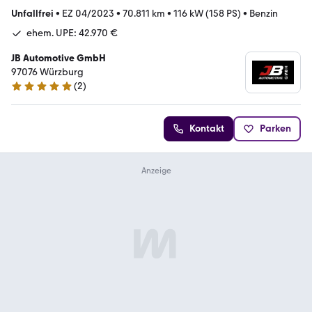
Unfallfrei
•
EZ 04/2023
•
70.811 km
•
116 kW (158 PS)
•
Benzin
ehem. UPE: 42.970 €
JB Automotive GmbH
97076 Würzburg
(
2
)
5 Sterne
Kontakt
Parken