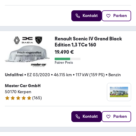
Kontakt
Parken
Renault Scenic IV Grand Black
Edition 1,3 TCe 160
19.490 €
Fairer Preis
Unfallfrei
•
EZ 03/2020
•
46.115 km
•
117 kW (159 PS)
•
Benzin
Master Car GmbH
50170 Kerpen
(
165
)
4.9 Sterne
Kontakt
Parken