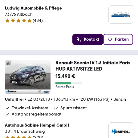
Ludwig Automobile & Pflege
73776 Altbach
(
484
)
5 Sterne
Kontakt
Parken
Renault Scenic IV 1.3 Initiale Paris
HUD AKTIVSITZE LED
15.490 €
Fairer Preis
Unfallfrei
•
EZ 03/2018
•
106.743 km
•
120 kW (163 PS)
•
Benzin
Totwinkel-Assistent
Spurassistent
Abstandsregeltempomat
Autohaus Sabine Hempel GmbH
38114 Braunschweig
(
220
)