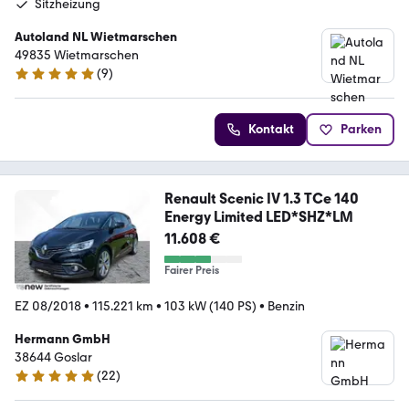
Sitzheizung
Autoland NL Wietmarschen
49835 Wietmarschen
(
9
)
5 Sterne
Kontakt
Parken
Renault Scenic IV 1.3 TCe 140
Energy Limited LED*SHZ*LM
11.608 €
Fairer Preis
EZ 08/2018
•
115.221 km
•
103 kW (140 PS)
•
Benzin
Hermann GmbH
38644 Goslar
(
22
)
5 Sterne