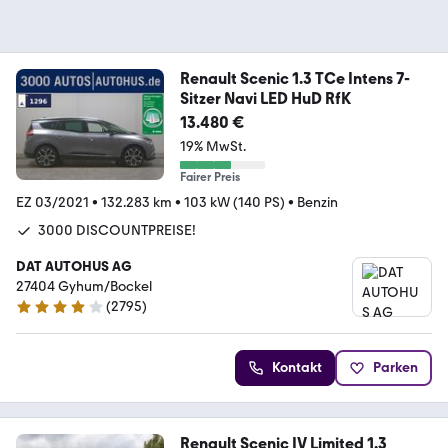
Renault Scenic 1.3 TCe Intens 7-
Sitzer Navi LED HuD RfK
13.480 €
19% MwSt.
Fairer Preis
EZ 03/2021
•
132.283 km
•
103 kW (140 PS)
•
Benzin
3000 DISCOUNTPREISE!
DAT AUTOHUS AG
27404 Gyhum/Bockel
(
2795
)
4.2 Sterne
Kontakt
Parken
Renault Scenic IV Limited 1.3