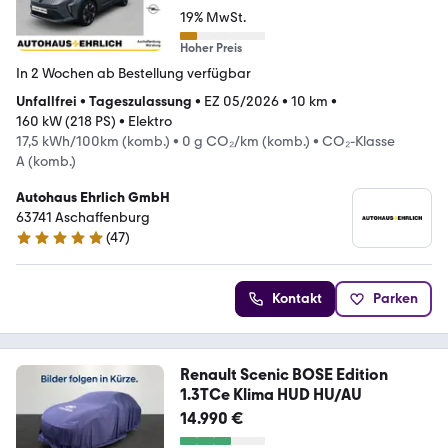
19% MwSt.
Hoher Preis
In 2 Wochen ab Bestellung verfügbar
Unfallfrei
•
Tageszulassung
•
EZ 05/2026
•
10 km
•
160 kW (218 PS)
•
Elektro
17,5 kWh/100km (komb.)
•
0 g CO₂/km (komb.)
•
CO₂-Klasse
A (komb.)
Autohaus Ehrlich GmbH
63741 Aschaffenburg
(
47
)
4.9 Sterne
Kontakt
Parken
Renault Scenic BOSE Edition
1.3TCe Klima HUD HU/AU
14.990 €