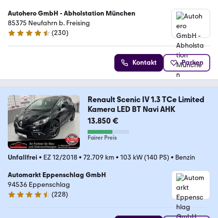
Autohero GmbH - Abholstation München
85375 Neufahrn b. Freising
(
230
)
4.4 Sterne
Kontakt
Parken
Renault Scenic IV 1.3 TCe Limited
Kamera LED BT Navi AHK
13.850 €
Fairer Preis
Unfallfrei
•
EZ 12/2018
•
72.709 km
•
103 kW (140 PS)
•
Benzin
Automarkt Eppenschlag GmbH
94536 Eppenschlag
(
228
)
4.7 Sterne