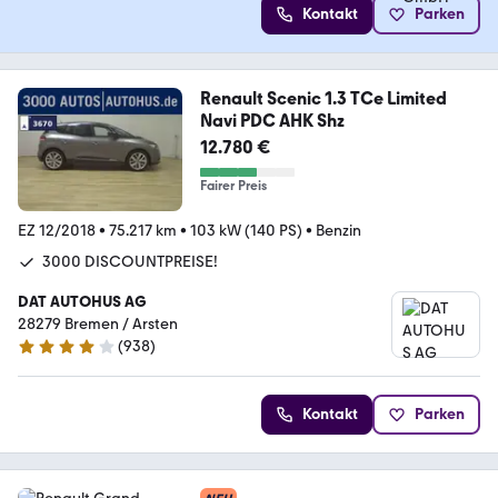
Kontakt
Parken
Renault Scenic 1.3 TCe Limited
Navi PDC AHK Shz
12.780 €
Fairer Preis
EZ 12/2018
•
75.217 km
•
103 kW (140 PS)
•
Benzin
3000 DISCOUNTPREISE!
DAT AUTOHUS AG
28279 Bremen / Arsten
(
938
)
4.2 Sterne
Kontakt
Parken