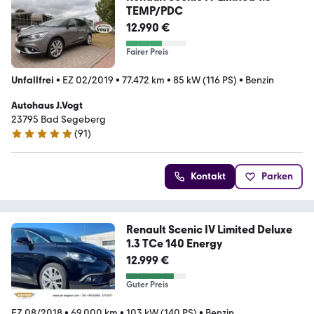
TEMP/PDC
12.990 €
Fairer Preis
Unfallfrei
•
EZ 02/2019
•
77.472 km
•
85 kW (116 PS)
•
Benzin
Autohaus J.Vogt
23795 Bad Segeberg
(
91
)
4.8 Sterne
Kontakt
Parken
Renault Scenic IV Limited Deluxe
1.3 TCe 140 Energy
12.999 €
Guter Preis
EZ 08/2018
•
69.000 km
•
103 kW (140 PS)
•
Benzin