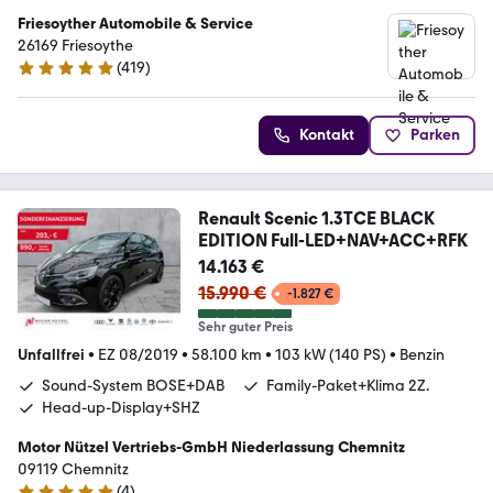
Friesoyther Automobile & Service
26169 Friesoythe
(
419
)
4.8 Sterne
Kontakt
Parken
Renault Scenic 1.3TCE BLACK
EDITION Full-LED+NAV+ACC+RFK
14.163 €
15.990 €
-1.827 €
Sehr guter Preis
Unfallfrei
•
EZ 08/2019
•
58.100 km
•
103 kW (140 PS)
•
Benzin
Sound-System BOSE+DAB
Family-Paket+Klima 2Z.
Head-up-Display+SHZ
Motor Nützel Vertriebs-GmbH Niederlassung Chemnitz
09119 Chemnitz
(
4
)