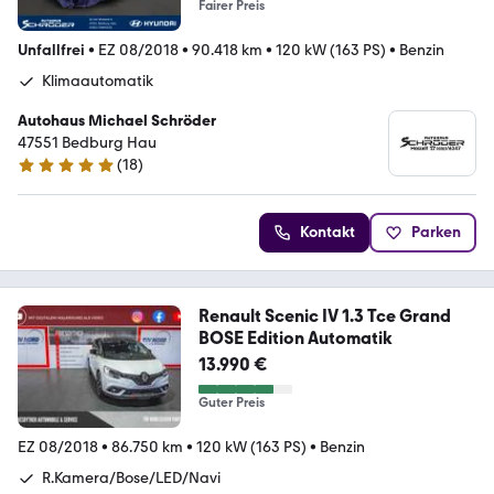
Fairer Preis
Unfallfrei
•
EZ 08/2018
•
90.418 km
•
120 kW (163 PS)
•
Benzin
Klimaautomatik
Autohaus Michael Schröder
47551 Bedburg Hau
(
18
)
5 Sterne
Kontakt
Parken
Renault Scenic IV 1.3 Tce Grand
BOSE Edition Automatik
13.990 €
Guter Preis
EZ 08/2018
•
86.750 km
•
120 kW (163 PS)
•
Benzin
R.Kamera/Bose/LED/Navi