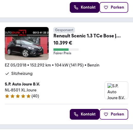
Kontakt
Parken
Gesponsert
Renault Scenic 1.3 TCe Bose |
Camera | Navigatie | Cruis
10.399 €
Fairer Preis
EZ 05/2018
•
152.292 km
•
104 kW (141 PS)
•
Benzin
Sitzheizung
S.P. Auto Joure B.V.
NL-8501 XL Joure
(
40
)
4.8 Sterne
Kontakt
Parken