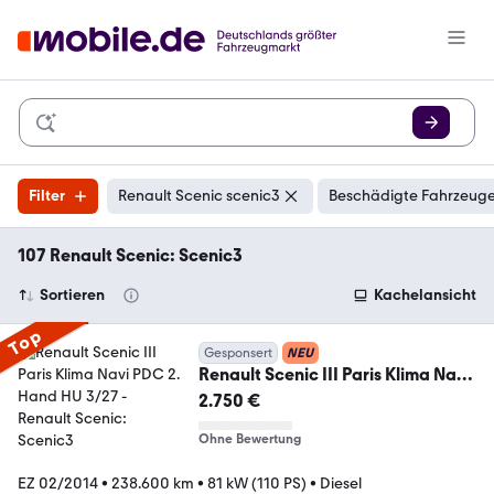
Filter
Renault Scenic scenic3
Beschädigte Fahrzeuge
107 Renault Scenic: Scenic3
Sortieren
Kachelansicht
Top
Gesponsert
NEU
Renault Scenic III Paris Klima Navi
PDC 2. Hand HU 3/27
2.750 €
Ohne Bewertung
EZ 02/2014
•
238.600 km
•
81 kW (110 PS)
•
Diesel