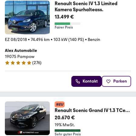
Renault Scenic IV 1.3 Limited
Kamera Spurhalteass.
13.499 €
Fairer Preis
EZ 08/2018
•
74.496 km
•
103 kW (140 PS)
•
Benzin
Alex Automobile
19075 Pampow
(
276
)
5 Sterne
Kontakt
Parken
NEU
Renault Scenic Grand IV 1.3 TCe
160 Executive AHK Bose
20.670 €
19% MwSt.
Sehr guter Preis