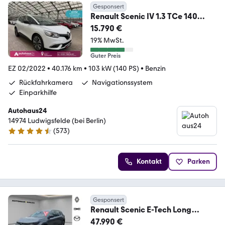
Gesponsert
Renault Scenic IV 1.3 TCe 140
Business Edition|Navi|PDC
15.790 €
19% MwSt.
Guter Preis
EZ 02/2022
•
40.176 km
•
103 kW (140 PS)
•
Benzin
Rückfahrkamera
Navigationssystem
Einparkhilfe
Autohaus24
14974 Ludwigsfelde (bei Berlin)
(
573
)
4.3 Sterne
Kontakt
Parken
Gesponsert
Renault Scenic E-Tech Long
Range Techno 360° LHZ SHZ PDC
47.990 €