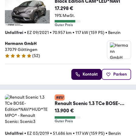
Black Edition CAM*LED*NAVI
17.298 €
19% MwSt.
Guter Preis
Unfallfrei
•
EZ 09/2021
•
70.957 km
•
117 kW (159 PS)
•
Benzin
Hermann GmbH
37079 Göttingen
(
52
)
4.8 Sterne
Kontakt
Parken
NEU
Renault Scenic 1.3 TCe BOSE-
Edition*NAVI*HUD*TEMPO*
13.900 €
Guter Preis
Unfallfrei
•
EZ 03/2019
•
51.686 km
•
117 kW (159 PS)
•
Benzin