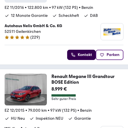
EZ 11/2016
•
122.800 km
•
97 kW (132 PS)
•
Benzin
12 Monate Garantie
Scheckheft
DAB
Autohaus Nelis GmbH & Co. KG
52511 Geilenkirchen
(
229
)
4.9 Sterne
Kontakt
Parken
Renault Megane III Grandtour
BOSE Edition
8.999 €
Sehr guter Preis
EZ 12/2015
•
79.000 km
•
97 kW (132 PS)
•
Benzin
HU Neu
Inspektion NEU
Garantie