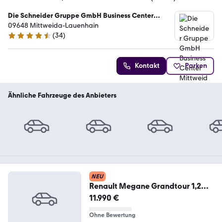
Die Schneider Gruppe GmbH Business Center
Mittweida
09648 Mittweida-Lauenhain
(
34
)
4.7 Sterne
Kontakt
Parken
Ähnliche Fahrzeuge des Anbieters
NEU
Renault Megane Grandtour 1,2
TCe 130 BOSE-Edition DAB Ke
11.990 €
Ohne Bewertung