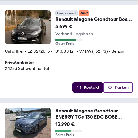
Gesponsert
NEU
Renault Megane Grandtour Bose
Edition TCe 130 EDC Bo...
5.699 €
Verhandlungsbasis
Guter Preis
Unfallfrei
•
EZ 02/2015
•
181.000 km
•
97 kW (132 PS)
•
Benzin
Privatanbieter
24223 Schwentinental
Kontakt
Parken
Renault Megane Grandtour
ENERGY TCe 130 EDC BOSE
EDITION
13.990 €
Fairer Preis