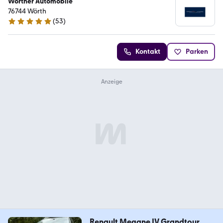
Wörther Automobile
76744 Wörth
(
53
)
4.8 Sterne
Kontakt
Parken
Renault Megane IV Grandtour