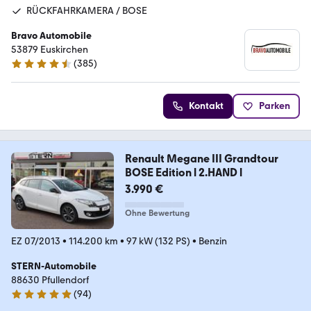
RÜCKFAHRKAMERA / BOSE
Bravo Automobile
53879 Euskirchen
(
385
)
4.7 Sterne
Kontakt
Parken
Renault Megane III Grandtour
BOSE Edition l 2.HAND l
3.990 €
Ohne Bewertung
EZ 07/2013
•
114.200 km
•
97 kW (132 PS)
•
Benzin
STERN-Automobile
88630 Pfullendorf
(
94
)
4.9 Sterne