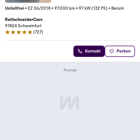
Unfallfrei
•
EZ 06/2018
•
97.000 km
•
97 kW (132 PS)
•
Benzin
ReifschneiderCars
97424 Schweinfurt
(
727
)
4.8 Sterne
Kontakt
Parken