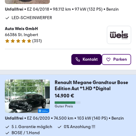
Unfallfrei
•
EZ 04/2018
•
98.112 km
•
97 kW (132 PS)
•
Benzin
LED-SCHEINWERFER
Auto Weis GmbH
66386 St. Ingbert
(
351
)
4.9 Sterne
Kontakt
Parken
Renault Megane Grandtour Bose
Edition Aut *1.HD *Digital
14.900 €
Guter Preis
Unfallfrei
•
EZ 06/2020
•
74.500 km
•
103 kW (140 PS)
•
Benzin
5 J. Garantie möglich
0% Anzahlung !!!
BOSE / 1.Hand