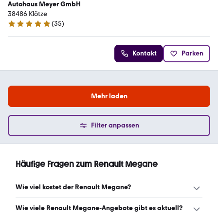
Autohaus Meyer GmbH
38486 Klötze
(
35
)
5 Sterne
Kontakt
Parken
Mehr laden
Filter anpassen
Häufige Fragen zum Renault Megane
Wie viel kostet der Renault Megane?
Ein guter Preis für einen Renault Megane liegt zwischen
Wie viele Renault Megane-Angebote gibt es aktuell?
5.347 € und 10.999 €. (Stand: 6.8.2026)