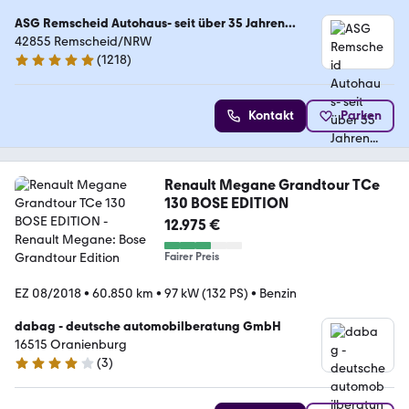
ASG Remscheid Autohaus- seit über 35 Jahren...
42855 Remscheid/NRW
(
1218
)
4.8 Sterne
Kontakt
Parken
Renault Megane Grandtour TCe
130 BOSE EDITION
12.975 €
Fairer Preis
EZ 08/2018
•
60.850 km
•
97 kW (132 PS)
•
Benzin
dabag - deutsche automobilberatung GmbH
16515 Oranienburg
(
3
)
4 Sterne