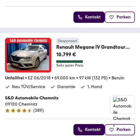
Kontakt
Parken
Gesponsert
Renault Megane IV Grandtour
BOSE-Edition
10.799 €
Sehr guter Preis
Unfallfrei
•
EZ 06/2018
•
69.000 km
•
97 kW (132 PS)
•
Benzin
Neu TÜV/Service
Garantie
1. Hand
S&D Automobile Chemnitz
09120 Chemnitz
(
389
)
4.7 Sterne
Kontakt
Parken