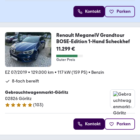
Kontakt
Parken
Renault MeganeIV Grandtour
BOSE-Edition 1-Hand Scheckhef
11.299 €
Guter Preis
EZ 07/2019
•
129.000 km
•
117 kW (159 PS)
•
Benzin
8-fach bereift
Gebrauchtwagenmarkt-Görlitz
02826 Görlitz
(
103
)
4.8 Sterne
Kontakt
Parken