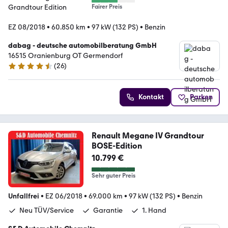
Fairer Preis
EZ 08/2018
•
60.850 km
•
97 kW (132 PS)
•
Benzin
dabag - deutsche automobilberatung GmbH
16515 Oranienburg OT Germendorf
(
26
)
4.5 Sterne
Kontakt
Parken
Renault Megane IV Grandtour
BOSE-Edition
10.799 €
Sehr guter Preis
Unfallfrei
•
EZ 06/2018
•
69.000 km
•
97 kW (132 PS)
•
Benzin
Neu TÜV/Service
Garantie
1. Hand