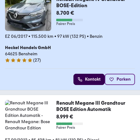
BOSE-Edition
8.700 €
Fairer Preis
EZ 06/2017
•
115.500 km
•
97 kW (132 PS)
•
Benzin
Heckel Handels GmbH
64625 Bensheim
(
27
)
4.8 Sterne
Kontakt
Parken
Renault Megane III Grandtour
BOSE Edition Automatik
8.999 €
Fairer Preis