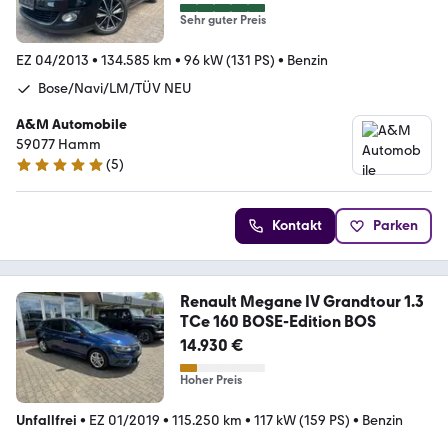
Sehr guter Preis
EZ 04/2013
•
134.585 km
•
96 kW (131 PS)
•
Benzin
Bose/Navi/LM/TÜV NEU
A&M Automobile
59077 Hamm
(
5
)
5 Sterne
Kontakt
Parken
Renault Megane IV Grandtour 1.3
TCe 160 BOSE-Edition BOS
14.930 €
Hoher Preis
Unfallfrei
•
EZ 01/2019
•
115.250 km
•
117 kW (159 PS)
•
Benzin