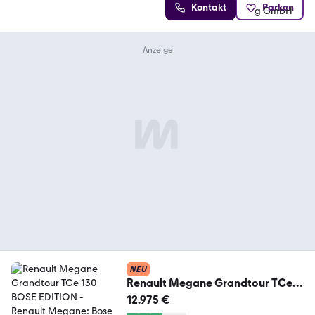
Kontakt
Parken
NEU
Renault Megane Grandtour TCe
130 BOSE EDITION
12.975 €