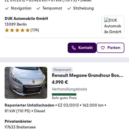
EZ 09/2012
•
85.428 km
•
81 kW (110 PS)
•
Diesel
Navigation
Tempomat
Sitzheizung
DUK Automobile GmbH
13089 Berlin
(
174
)
4.9 Sterne
Kontakt
Parken
Gesponsert
Renault Megane Grandtour Bose
Edition dCi 110 EDC Bo...
4.990 €
Verhandlungsbasis
Sehr guter Preis
Reparierter Unfallschaden
•
EZ 03/2013
•
162.000 km
•
81 kW (110 PS)
•
Diesel
Privatanbieter
97633 Breitensee