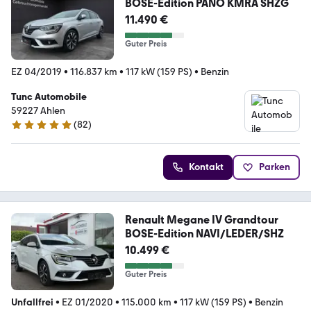
BOSE-Edition PANO KMRA SHZG
11.490 €
Guter Preis
EZ 04/2019
•
116.837 km
•
117 kW (159 PS)
•
Benzin
Tunc Automobile
59227 Ahlen
(
82
)
5 Sterne
Kontakt
Parken
Renault Megane IV Grandtour
BOSE-Edition NAVI/LEDER/SHZ
10.499 €
Guter Preis
Unfallfrei
•
EZ 01/2020
•
115.000 km
•
117 kW (159 PS)
•
Benzin