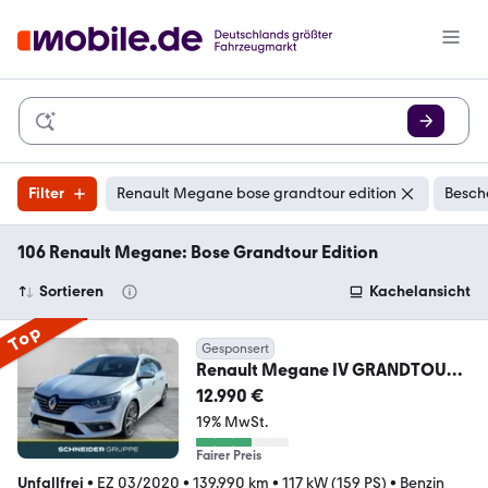
Filter
Renault Megane bose grandtour edition
Besch
106 Renault Megane: Bose Grandtour Edition
Sortieren
Kachelansicht
Top
Gesponsert
Renault Megane IV GRANDTOUR
1.3 TCE 160 BOSE EDITION SHZ
12.990 €
19% MwSt.
Fairer Preis
Unfallfrei
•
EZ 03/2020
•
139.990 km
•
117 kW (159 PS)
•
Benzin