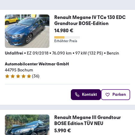
Renault Megane IV TCe 130 EDC
Grandtour BOSE-Edition
14.980 €
Erhöhter Preis
Unfallfrei
•
EZ 09/2018
•
76.090 km
•
97 kW (132 PS)
•
Benzin
Automobilcenter Weitmar GmbH
44795 Bochum
(
36
)
4.8 Sterne
Kontakt
Parken
Renault Megane III Grandtour
BOSE Edition TÜV NEU
5.990 €