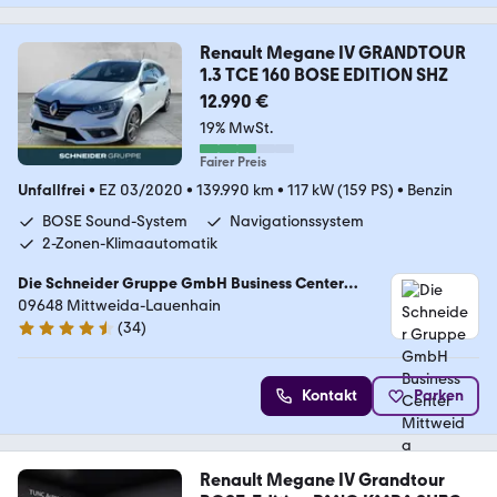
Renault Megane IV GRANDTOUR
1.3 TCE 160 BOSE EDITION SHZ
12.990 €
19% MwSt.
Fairer Preis
Unfallfrei
•
EZ 03/2020
•
139.990 km
•
117 kW (159 PS)
•
Benzin
BOSE Sound-System
Navigationssystem
2-Zonen-Klimaautomatik
Die Schneider Gruppe GmbH Business Center
Mittweida
09648 Mittweida-Lauenhain
(
34
)
4.7 Sterne
Kontakt
Parken
Renault Megane IV Grandtour