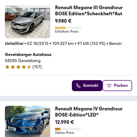
Renault Megane III Grandtour
BOSE Edition*Scheckheft*Aut
9.980 €
Erhöhter Preis
Unfallfrei
•
EZ 10/2015
•
109.327 km
•
97 kW (132 PS)
•
Benzin
Gevelsberger Autohaus
58285 Gevelsberg
(
157
)
4.3 Sterne
Kontakt
Parken
Renault Megane IV Grandtour
BOSE-Edition*LED*
12.990 €
Hoher Preis