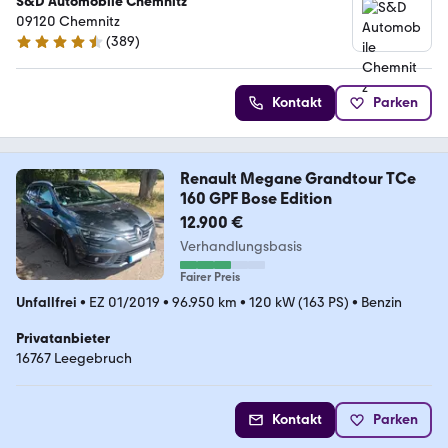
S&D Automobile Chemnitz
09120 Chemnitz
(
389
)
4.7 Sterne
Kontakt
Parken
Renault Megane Grandtour TCe
160 GPF Bose Edition
12.900 €
Verhandlungsbasis
Fairer Preis
Unfallfrei
•
EZ 01/2019
•
96.950 km
•
120 kW (163 PS)
•
Benzin
Privatanbieter
16767 Leegebruch
Kontakt
Parken