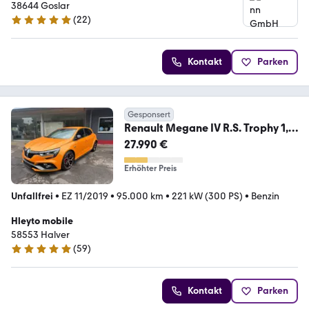
38644 Goslar
(
22
)
5 Sterne
Kontakt
Parken
Gesponsert
Renault Megane IV R.S. Trophy 1,8
TCE 300
27.990 €
Erhöhter Preis
Unfallfrei
•
EZ 11/2019
•
95.000 km
•
221 kW (300 PS)
•
Benzin
Hleyto mobile
58553 Halver
(
59
)
5 Sterne
Kontakt
Parken