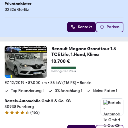
Privatanbieter
02826 Görlitz
Kontakt
Parken
Renault Megane Grandtour 1.3
TCE Life, 1.Hand, Klima
10.700 €
Sehr guter Preis
EZ 12/2019
•
87.000 km
•
85 kW (116 PS)
•
Benzin
Top Finanzierung !
0% Anzahlung !
kleine Raten !
Bartels-Automobile GmbH & Co. KG
30938 Fuhrberg
(
465
)
4.6 Sterne