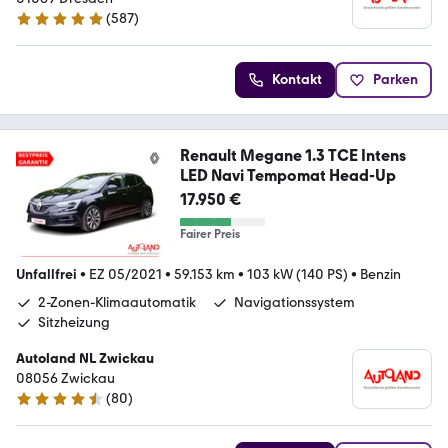
(
587
)
4.8 Sterne
Kontakt
Parken
Renault Megane 1.3 TCE Intens
LED Navi Tempomat Head-Up
17.950 €
Fairer Preis
Unfallfrei
•
EZ 05/2021
•
59.153 km
•
103 kW (140 PS)
•
Benzin
2-Zonen-Klimaautomatik
Navigationssystem
Sitzheizung
Autoland NL Zwickau
08056 Zwickau
(
80
)
4.6 Sterne