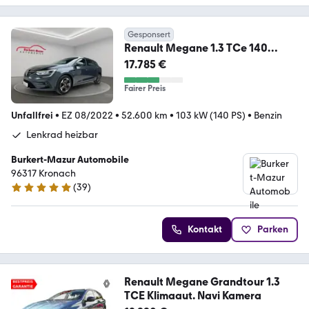
Gesponsert
Renault Megane 1.3 TCe 140
Grandtour Business Edition
17.785 €
Fairer Preis
Unfallfrei
•
EZ 08/2022
•
52.600 km
•
103 kW (140 PS)
•
Benzin
Lenkrad heizbar
Burkert-Mazur Automobile
96317 Kronach
(
39
)
5 Sterne
Kontakt
Parken
Renault Megane Grandtour 1.3
TCE Klimaaut. Navi Kamera