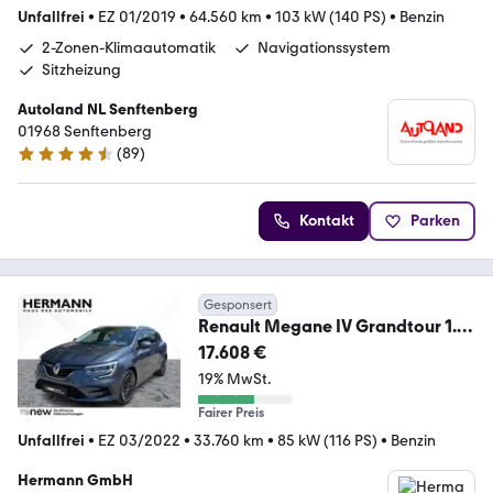
Unfallfrei
•
EZ 01/2019
•
64.560 km
•
103 kW (140 PS)
•
Benzin
2-Zonen-Klimaautomatik
Navigationssystem
Sitzheizung
Autoland NL Senftenberg
01968 Senftenberg
(
89
)
4.7 Sterne
Kontakt
Parken
Gesponsert
Renault Megane IV Grandtour 1.3
TCe 115 GPF Zen LED*PDC
17.608 €
19% MwSt.
Fairer Preis
Unfallfrei
•
EZ 03/2022
•
33.760 km
•
85 kW (116 PS)
•
Benzin
Hermann GmbH