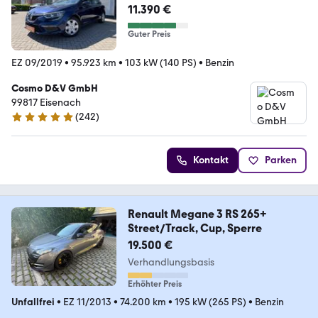
11.390 €
Guter Preis
EZ 09/2019
•
95.923 km
•
103 kW (140 PS)
•
Benzin
Cosmo D&V GmbH
99817 Eisenach
(
242
)
4.9 Sterne
Kontakt
Parken
Renault Megane 3 RS 265+
Street/Track, Cup, Sperre
19.500 €
Verhandlungsbasis
Erhöhter Preis
Unfallfrei
•
EZ 11/2013
•
74.200 km
•
195 kW (265 PS)
•
Benzin