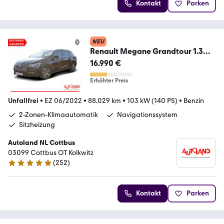
Kontakt
Parken
NEU
Renault Megane Grandtour 1.3
TCE Intens LED Spurhalte
16.990 €
Erhöhter Preis
Unfallfrei
•
EZ 06/2022
•
88.029 km
•
103 kW (140 PS)
•
Benzin
2-Zonen-Klimaautomatik
Navigationssystem
Sitzheizung
Autoland NL Cottbus
03099 Cottbus OT Kolkwitz
(
252
)
4.8 Sterne
Kontakt
Parken