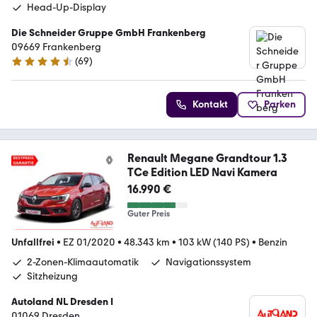
Head-Up-Display
Die Schneider Gruppe GmbH Frankenberg
09669 Frankenberg
(
69
)
4.5 Sterne
Kontakt
Parken
Renault Megane Grandtour 1.3
TCe Edition LED Navi Kamera
16.990 €
Guter Preis
Unfallfrei
•
EZ 01/2020
•
48.343 km
•
103 kW (140 PS)
•
Benzin
2-Zonen-Klimaautomatik
Navigationssystem
Sitzheizung
Autoland NL Dresden I
01069 Dresden