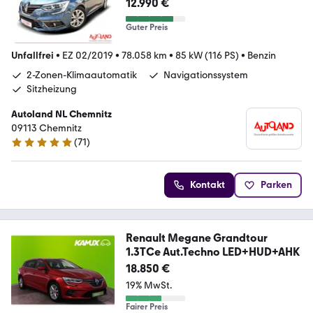
12.990 €
Guter Preis
Unfallfrei
•
EZ 02/2019
•
78.058 km
•
85 kW (116 PS)
•
Benzin
2-Zonen-Klimaautomatik
Navigationssystem
Sitzheizung
Autoland NL Chemnitz
09113 Chemnitz
(
71
)
4.8 Sterne
Kontakt
Parken
Renault Megane Grandtour
1.3TCe Aut.Techno LED+HUD+AHK
18.850 €
19% MwSt.
Fairer Preis