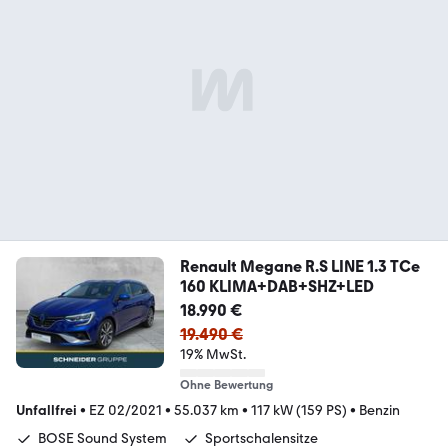
Renault Megane R.S LINE 1.3 TCe
160 KLIMA+DAB+SHZ+LED
18.990 €
19.490 €
19% MwSt.
Ohne Bewertung
Unfallfrei
•
EZ 02/2021
•
55.037 km
•
117 kW (159 PS)
•
Benzin
BOSE Sound System
Sportschalensitze