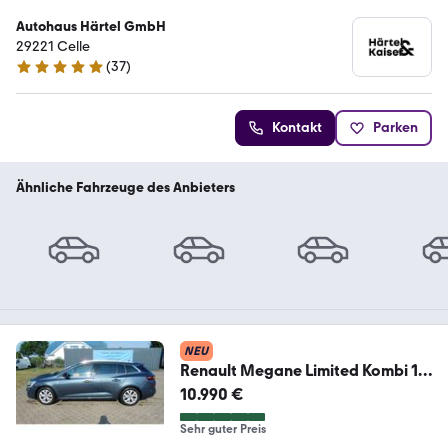
Autohaus Härtel GmbH
29221 Celle
(
37
)
4.8 Sterne
Kontakt
Parken
Ähnliche Fahrzeuge des Anbieters
NEU
Renault Megane Limited Kombi 1.3
TSI DSG Klima Navi
10.990 €
Sehr guter Preis