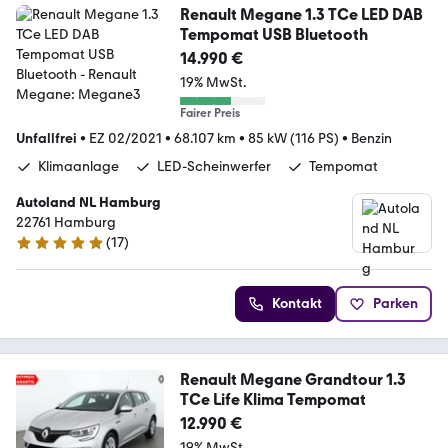
Renault Megane 1.3 TCe LED DAB
Tempomat USB Bluetooth
14.990 €
19% MwSt.
Fairer Preis
Unfallfrei
•
EZ 02/2021
•
68.107 km
•
85 kW (116 PS)
•
Benzin
Klimaanlage
LED-Scheinwerfer
Tempomat
Autoland NL Hamburg
22761 Hamburg
(
17
)
4.9 Sterne
Kontakt
Parken
Renault Megane Grandtour 1.3
TCe Life Klima Tempomat
12.990 €
19% MwSt.