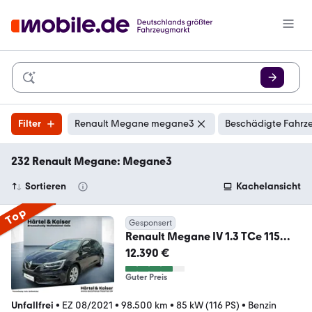
Filter
Renault Megane megane3
Beschädigte Fahrze
232 Renault Megane: Megane3
Sortieren
Kachelansicht
Top
Gesponsert
Renault Megane IV 1.3 TCe 115
Grandtour Zen GPF
12.390 €
Guter Preis
Unfallfrei
•
EZ 08/2021
•
98.500 km
•
85 kW (116 PS)
•
Benzin