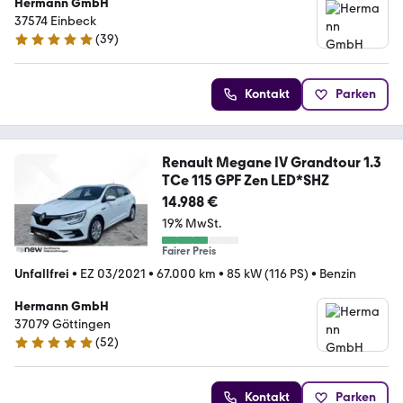
Hermann GmbH
37574 Einbeck
(
39
)
4.9 Sterne
Kontakt
Parken
Renault Megane IV Grandtour 1.3
TCe 115 GPF Zen LED*SHZ
14.988 €
19% MwSt.
Fairer Preis
Unfallfrei
•
EZ 03/2021
•
67.000 km
•
85 kW (116 PS)
•
Benzin
Hermann GmbH
37079 Göttingen
(
52
)
4.8 Sterne
Kontakt
Parken