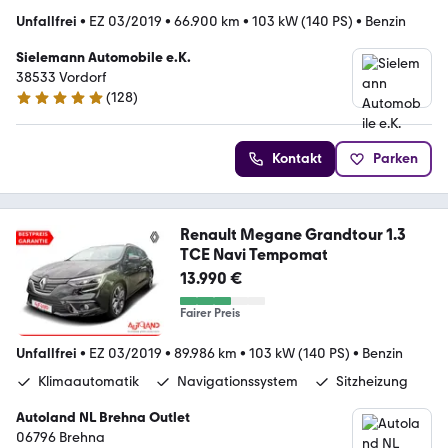
Unfallfrei
•
EZ 03/2019
•
66.900 km
•
103 kW (140 PS)
•
Benzin
Sielemann Automobile e.K.
38533 Vordorf
(
128
)
4.8 Sterne
Kontakt
Parken
Renault Megane Grandtour 1.3
TCE Navi Tempomat
13.990 €
Fairer Preis
Unfallfrei
•
EZ 03/2019
•
89.986 km
•
103 kW (140 PS)
•
Benzin
Klimaautomatik
Navigationssystem
Sitzheizung
Autoland NL Brehna Outlet
06796 Brehna