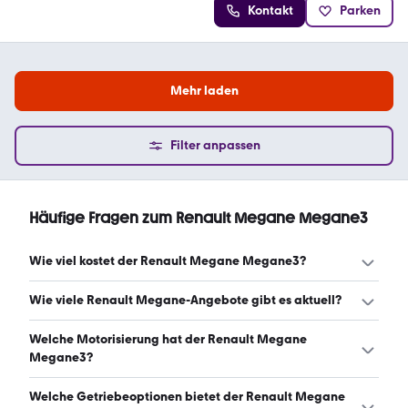
Kontakt
Parken
Mehr laden
Filter anpassen
Häufige Fragen zum Renault Megane Megane3
Wie viel kostet der Renault Megane Megane3?
Ein guter Preis für einen Renault Megane Megane3 liegt
Wie viele Renault Megane-Angebote gibt es aktuell?
zwischen 4.780 € und 17.704 €. (Stand: 8.8.2026)
Es gibt insgesamt 232 Renault Megane bei mobile.de,
Welche Motorisierung hat der Renault Megane
davon 231 Gebraucht- und 1 Neuwagen. (Stand:
Megane3?
8.8.2026)
Der Renault Megane Megane3 hat Leistungen zwischen
Welche Getriebeoptionen bietet der Renault Megane