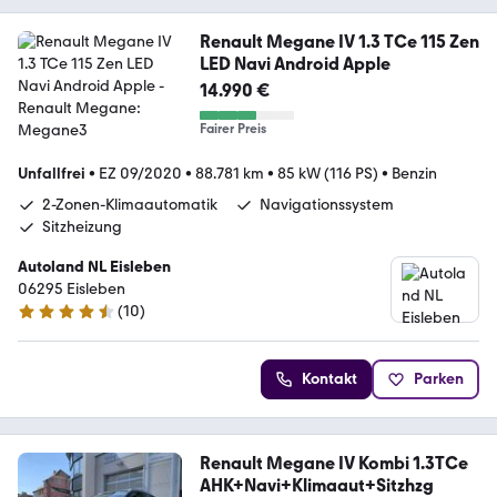
Renault Megane IV 1.3 TCe 115 Zen
LED Navi Android Apple
14.990 €
Fairer Preis
Unfallfrei
•
EZ 09/2020
•
88.781 km
•
85 kW (116 PS)
•
Benzin
2-Zonen-Klimaautomatik
Navigationssystem
Sitzheizung
Autoland NL Eisleben
06295 Eisleben
(
10
)
4.6 Sterne
Kontakt
Parken
Renault Megane IV Kombi 1.3TCe
AHK+Navi+Klimaaut+Sitzhzg