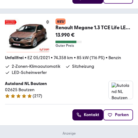
NEU
Renault Megane 1.3 TCE Life LED
Android Apple Tempomat
13.990 €
Guter Preis
Unfallfrei
•
EZ 05/2021
•
74.358 km
•
85 kW (116 PS)
•
Benzin
2-Zonen-Klimaautomatik
Sitzheizung
LED-Scheinwerfer
Autoland NL Bautzen
02625 Bautzen
(
217
)
4.8 Sterne
Kontakt
Parken