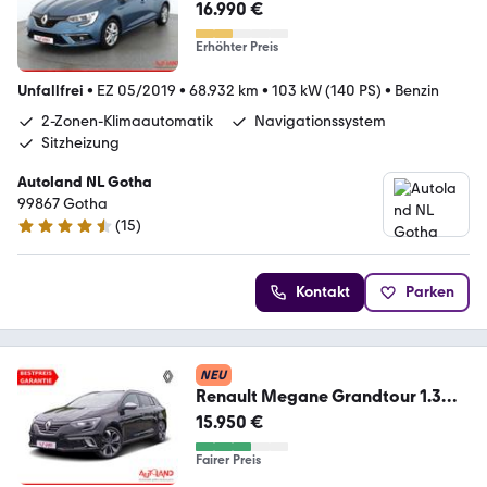
16.990 €
Erhöhter Preis
Unfallfrei
•
EZ 05/2019
•
68.932 km
•
103 kW (140 PS)
•
Benzin
2-Zonen-Klimaautomatik
Navigationssystem
Sitzheizung
Autoland NL Gotha
99867 Gotha
(
15
)
4.6 Sterne
Kontakt
Parken
NEU
Renault Megane Grandtour 1.3
TCE GT-Line LED Navi Kamera
15.950 €
Fairer Preis