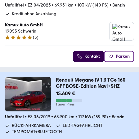
Unfallfrei
•
EZ 04/2023
•
69.931 km
•
103 kW (140 PS)
•
Benzin
Kredit ohne Anzahlung
Kamux Auto GmbH
19055 Schwerin
(
5
)
4.9 Sterne
Kontakt
Parken
Renault Megane IV 1.3 TCe 160
GPF BOSE-Edition Navi+SHZ
15.609 €
Fairer Preis
Unfallfrei
•
EZ 06/2019
•
63.900 km
•
117 kW (159 PS)
•
Benzin
RÜCKFAHRKAMERA
LED-TAGFAHRLICHT
TEMPOMAT+BLUETOOTH