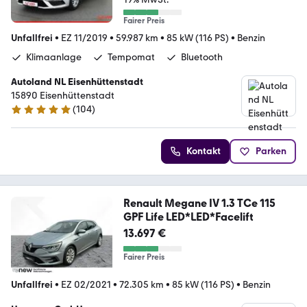
Fairer Preis
Unfallfrei
•
EZ 11/2019
•
59.987 km
•
85 kW (116 PS)
•
Benzin
Klimaanlage
Tempomat
Bluetooth
Autoland NL Eisenhüttenstadt
15890 Eisenhüttenstadt
(
104
)
4.8 Sterne
Kontakt
Parken
Renault Megane IV 1.3 TCe 115
GPF Life LED*LED*Facelift
13.697 €
Fairer Preis
Unfallfrei
•
EZ 02/2021
•
72.305 km
•
85 kW (116 PS)
•
Benzin