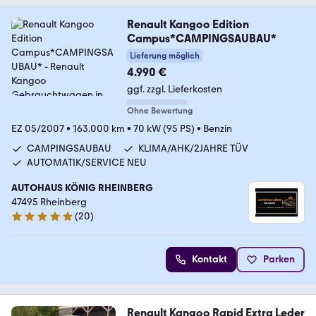
Renault Kangoo Edition
Campus*CAMPINGSAUBAU*
Lieferung möglich
4.990 €
ggf. zzgl. Lieferkosten
Ohne Bewertung
EZ 05/2007
•
163.000 km
•
70 kW (95 PS)
•
Benzin
CAMPINGSAUBAU
KLIMA/AHK/2JAHRE TÜV
AUTOMATIK/SERVICE NEU
AUTOHAUS KÖNIG RHEINBERG
47495 Rheinberg
(
20
)
4.9 Sterne
Kontakt
Parken
Renault Kangoo Rapid Extra Leder