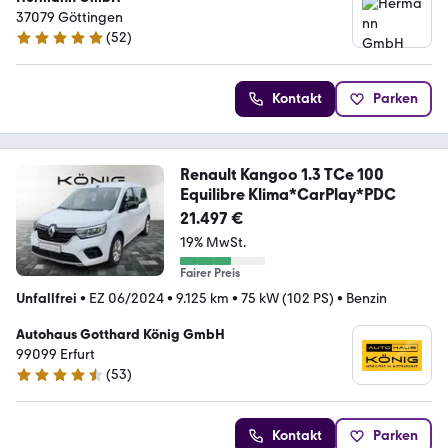
37079 Göttingen
(
52
)
4.8 Sterne
Kontakt
Parken
Renault Kangoo 1.3 TCe 100
Equilibre Klima*CarPlay*PDC
21.497 €
19% MwSt.
Fairer Preis
Unfallfrei
•
EZ 06/2024
•
9.125 km
•
75 kW (102 PS)
•
Benzin
Autohaus Gotthard König GmbH
99099 Erfurt
(
53
)
4.7 Sterne
Kontakt
Parken