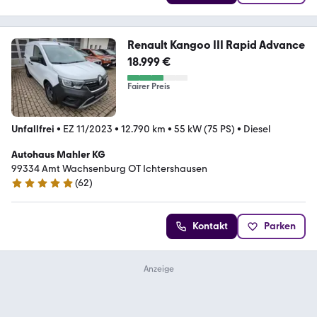
Renault Kangoo III Rapid Advance
18.999 €
Fairer Preis
Unfallfrei
•
EZ 11/2023
•
12.790 km
•
55 kW (75 PS)
•
Diesel
Autohaus Mahler KG
99334 Amt Wachsenburg OT Ichtershausen
(
62
)
5 Sterne
Kontakt
Parken