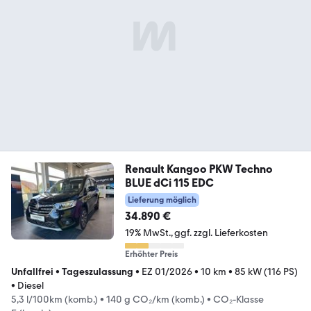
Renault Kangoo PKW Techno
BLUE dCi 115 EDC
Lieferung möglich
34.890 €
19% MwSt.
ggf. zzgl. Lieferkosten
Erhöhter Preis
Unfallfrei
•
Tageszulassung
•
EZ 01/2026
•
10 km
•
85 kW (116 PS)
•
Diesel
5,3 l/100km (komb.)
•
140 g CO₂/km (komb.)
•
CO₂-Klasse