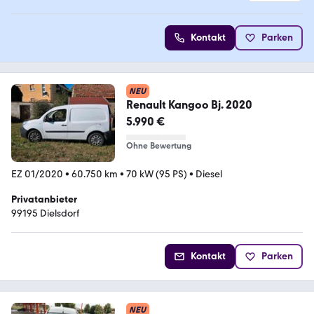
4.6 Sterne
Kontakt
Parken
NEU
Renault Kangoo Bj. 2020
5.990 €
Ohne Bewertung
EZ 01/2020
•
60.750 km
•
70 kW (95 PS)
•
Diesel
Privatanbieter
99195 Dielsdorf
Kontakt
Parken
NEU