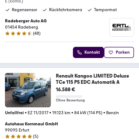
E (komb.)
Regensensor
Rückfahrkamera
Tempormat
Radeberger Auto AG
01454 Radeberg
(
48
)
4.7 Sterne
Kontakt
Parken
Renault Kangoo LIMITED Deluxe
TCe 115 PS EDC Automatik A
16.588 €
Ohne Bewertung
Unfallfrei
•
EZ 11/2017
•
19.123 km
•
84 kW (114 PS)
•
Benzin
Autohaus Kornmaul GmbH
99095 Erfurt
(
5
)
5 Sterne