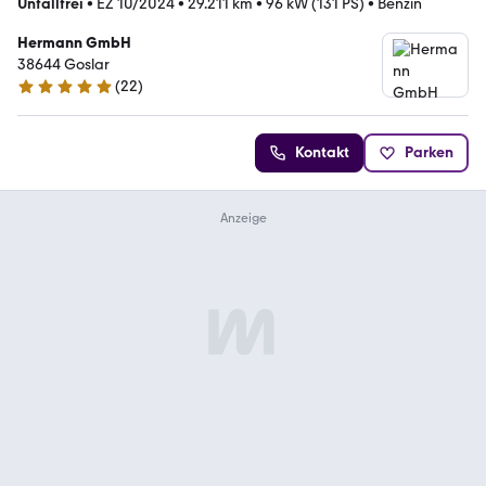
Unfallfrei
•
EZ 10/2024
•
29.211 km
•
96 kW (131 PS)
•
Benzin
Hermann GmbH
38644 Goslar
(
22
)
5 Sterne
Kontakt
Parken