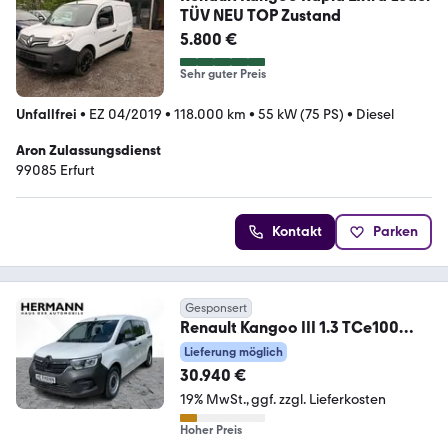
TÜV NEU TOP Zustand
5.800 €
Sehr guter Preis
Unfallfrei
•
EZ 04/2019
•
118.000 km
•
55 kW (75 PS)
•
Diesel
Aron Zulassungsdienst
99085 Erfurt
Kontakt
Parken
Gesponsert
Renault Kangoo III 1.3 TCe100
Edition One *LED*TWA*LM
Lieferung möglich
30.940 €
19% MwSt.
ggf. zzgl. Lieferkosten
Hoher Preis