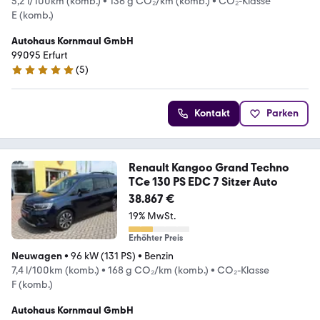
5,2 l/100km (komb.)
•
136 g CO₂/km (komb.)
•
CO₂-Klasse
E (komb.)
Autohaus Kornmaul GmbH
99095 Erfurt
(
5
)
5 Sterne
Kontakt
Parken
Renault Kangoo Grand Techno
TCe 130 PS EDC 7 Sitzer Auto
38.867 €
19% MwSt.
Erhöhter Preis
Neuwagen
•
96 kW (131 PS)
•
Benzin
7,4 l/100km (komb.)
•
168 g CO₂/km (komb.)
•
CO₂-Klasse
F (komb.)
Autohaus Kornmaul GmbH