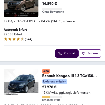
14.890 €
Ohne Bewertung
EZ 03/2017
•
131.121 km
•
84 kW (114 PS)
•
Benzin
Autopark Erfurt
99085 Erfurt
(
144
)
4.7 Sterne
Kontakt
Parken
NEU
Renault Kangoo III 1.3 TCe130
Grand Techno CAM*LED*NAVI
Lieferung möglich
27.978 €
19% MwSt.
ggf. zzgl. Lieferkosten
Erhöhter Preis