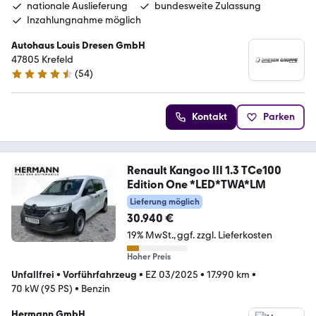
nationale Auslieferung
bundesweite Zulassung
Inzahlungnahme möglich
Autohaus Louis Dresen GmbH
47805 Krefeld
(
54
)
4.6 Sterne
Kontakt
Parken
Renault Kangoo III 1.3 TCe100
Edition One *LED*TWA*LM
Lieferung möglich
30.940 €
19% MwSt.
ggf. zzgl. Lieferkosten
Hoher Preis
Unfallfrei
•
Vorführfahrzeug
•
EZ 03/2025
•
17.990 km
•
70 kW (95 PS)
•
Benzin
Hermann GmbH