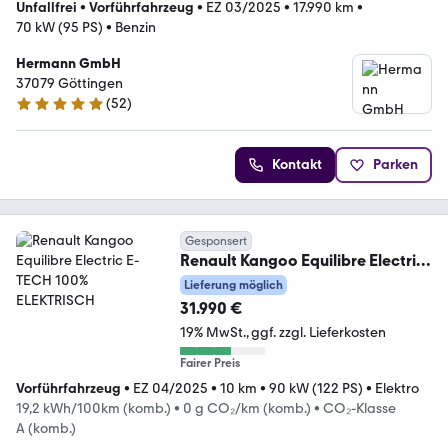
Unfallfrei
•
Vorführfahrzeug
•
EZ 03/2025
•
17.990 km
•
70 kW (95 PS)
•
Benzin
Hermann GmbH
37079 Göttingen
(
52
)
4.8 Sterne
Kontakt
Parken
Gesponsert
Renault Kangoo Equilibre Electric
E-TECH 100% ELEKTRISCH
Lieferung möglich
31.990 €
19% MwSt.
ggf. zzgl. Lieferkosten
Fairer Preis
Vorführfahrzeug
•
EZ 04/2025
•
10 km
•
90 kW (122 PS)
•
Elektro
19,2 kWh/100km (komb.)
•
0 g CO₂/km (komb.)
•
CO₂-Klasse
A (komb.)