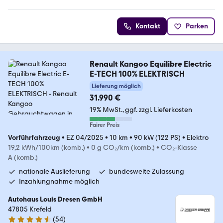
Kontakt
Parken
Renault Kangoo Equilibre Electric
E-TECH 100% ELEKTRISCH
Lieferung möglich
31.990 €
19% MwSt.
ggf. zzgl. Lieferkosten
Fairer Preis
Vorführfahrzeug
•
EZ 04/2025
•
10 km
•
90 kW (122 PS)
•
Elektro
19,2 kWh/100km (komb.)
•
0 g CO₂/km (komb.)
•
CO₂-Klasse
A (komb.)
nationale Auslieferung
bundesweite Zulassung
Inzahlungnahme möglich
Autohaus Louis Dresen GmbH
47805 Krefeld
(
54
)