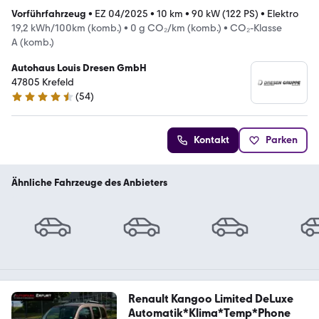
Vorführfahrzeug
•
EZ 04/2025
•
10 km
•
90 kW (122 PS)
•
Elektro
19,2 kWh/100km (komb.)
•
0 g CO₂/km (komb.)
•
CO₂-Klasse
A (komb.)
Autohaus Louis Dresen GmbH
47805 Krefeld
(
54
)
4.6 Sterne
Kontakt
Parken
Ähnliche Fahrzeuge des Anbieters
Renault Kangoo Limited DeLuxe
Automatik*Klima*Temp*Phone