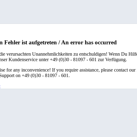
n Fehler ist aufgetreten / An error has occurred
 die verursachten Unannehmlichkeiten zu entschuldigen! Wenn Du Hilfe
unser Kundenservice unter +49 (0)30 - 81097 - 601 zur Verfügung.
se for any inconvenience! If you require assistance, please contact our
upport on +49 (0)30 - 81097 - 601.
e