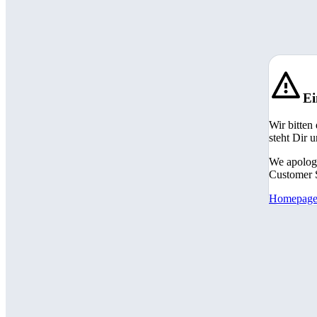
Ei
Wir bitten
steht Dir 
We apologi
Customer S
Homepag