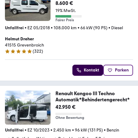
5Sitze Klima 8-fach LKW
8.600 €
19% MwSt.
Fairer Preis
Unfallfrei
•
EZ 05/2018
•
108.000 km
•
66 kW (90 PS)
•
Diesel
Helmut Dreher
41515 Grevenbroich
(
322
)
4.9 Sterne
Kontakt
Parken
Renault Kangoo III Techno
Automatik*Behindertengerecht*
42.950 €
Ohne Bewertung
Unfallfrei
•
EZ 10/2023
•
2.450 km
•
96 kW (131 PS)
•
Benzin