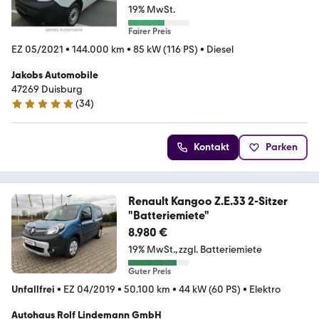
19% MwSt.
Fairer Preis
EZ 05/2021
•
144.000 km
•
85 kW (116 PS)
•
Diesel
Jakobs Automobile
47269 Duisburg
(
34
)
5 Sterne
Kontakt
Parken
Renault Kangoo Z.E.33 2-Sitzer
"Batteriemiete"
8.980 €
19% MwSt.
zzgl. Batteriemiete
Guter Preis
Unfallfrei
•
EZ 04/2019
•
50.100 km
•
44 kW (60 PS)
•
Elektro
Autohaus Rolf Lindemann GmbH