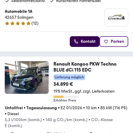
Selbstfahrer/Aktiv
Rutschbrett Fahrer&Bei
Automobile 1A
42657 Solingen
(
12
)
5 Sterne
Kontakt
Parken
Renault Kangoo PKW Techno
BLUE dCi 115 EDC
Lieferung möglich
34.890 €
19% MwSt.
ggf. zzgl. Lieferkosten
Erhöhter Preis
Unfallfrei
•
Tageszulassung
•
EZ 01/2026
•
10 km
•
85 kW (116 PS)
•
Diesel
5,3 l/100km (komb.)
•
140 g CO₂/km (komb.)
•
CO₂-Klasse
E (komb.)