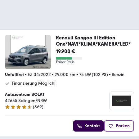
Renault Kangoo III Edition
One°NAVI°KLIMA°KAMERA°LED°
19.900 €
Fairer Preis
Unfallfrei
•
EZ 04/2022
•
29.000 km
•
75 kW (102 PS)
•
Benzin
Finanzierung Möglich!
Autozentrum BOLAT
42655 Solingen/NRW
(
369
)
4.7 Sterne
Kontakt
Parken