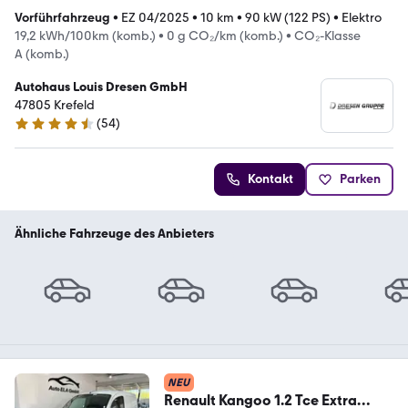
Vorführfahrzeug
•
EZ 04/2025
•
10 km
•
90 kW (122 PS)
•
Elektro
19,2 kWh/100km (komb.)
•
0 g CO₂/km (komb.)
•
CO₂-Klasse
A (komb.)
Autohaus Louis Dresen GmbH
47805 Krefeld
(
54
)
4.6 Sterne
Kontakt
Parken
Ähnliche Fahrzeuge des Anbieters
NEU
Renault Kangoo 1.2 Tce Extra