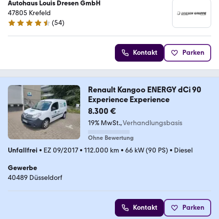
Autohaus Louis Dresen GmbH
47805 Krefeld
(
54
)
4.6 Sterne
Kontakt
Parken
Renault Kangoo ENERGY dCi 90
Experience Experience
8.300 €
19% MwSt.
Verhandlungsbasis
Ohne Bewertung
Unfallfrei
•
EZ 09/2017
•
112.000 km
•
66 kW (90 PS)
•
Diesel
Gewerbe
40489 Düsseldorf
Kontakt
Parken