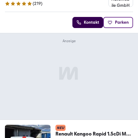
(
219
)
4.8 Sterne
Kontakt
Parken
NEU
Renault Kangoo Rapid 1.5cDi Maxi