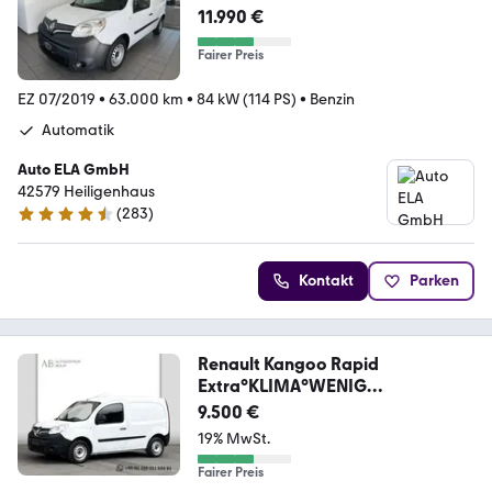
Automatik|Klima|PDC
11.990 €
Fairer Preis
EZ 07/2019
•
63.000 km
•
84 kW (114 PS)
•
Benzin
Automatik
Auto ELA GmbH
42579 Heiligenhaus
(
283
)
4.7 Sterne
Kontakt
Parken
Renault Kangoo Rapid
Extra°KLIMA°WENIG
KILOMETER!!!
9.500 €
19% MwSt.
Fairer Preis