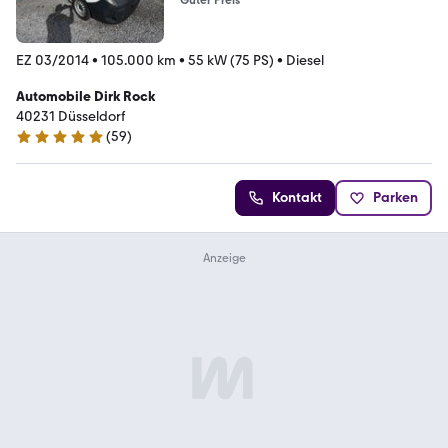
Guter Preis
EZ 03/2014
•
105.000 km
•
55 kW (75 PS)
•
Diesel
Automobile Dirk Rock
40231 Düsseldorf
(
59
)
4.8 Sterne
Kontakt
Parken