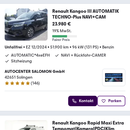
Renault Kangoo III AUTOMATIK
TECHNO-Plus NAVI+CAM
23.980 €
19% MwSt.
Fairer Preis
Unfallfrei
•
EZ 12/2024
•
51.900 km
•
96 kW (131 PS)
•
Benzin
AUTOMATIC*4xeEFH
NAVI + Rückfahr-CAMER
Sitzheizung
AUTOCENTER SALOMON GmbH
42651 Solingen
(
146
)
5 Sterne
Kontakt
Parken
Renault Kangoo Rapid Maxi Extra
Tempomat|Kamera|PDC|Klim