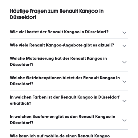
Häufige Fragen zum Renault Kangoo in
Düsseldorf
Wie viel kostet der Renault Kangoo in Düsseldorf?
Ein guter Preis für einen Renault Kangoo in Düsseldorf liegt
Wie viele Renault Kangoo-Angebote gibt es aktuell?
zwischen 3.790 € und 21.700 €. (Stand: 8.8.2026)
Es gibt insgesamt 43 Renault Kangoo bei mobile.de,
Welche Motorisierung hat der Renault Kangoo in
davon 40 Gebraucht- und 3 Neuwagen. (Stand:
Düsseldorf?
8.8.2026)
Der Renault Kangoo in Düsseldorf hat Leistungen
Welche Getriebeoptionen bietet der Renault Kangoo in
zwischen 68 und 131 PS. (Stand: 8.8.2026)
Düsseldorf?
Der Renault Kangoo in Düsseldorf ist mit manuellem und
In welchen Farben ist der Renault Kangoo in Düsseldorf
automatischem Getriebe erhältlich. (Stand: 8.8.2026)
erhältlich?
Den Renault Kangoo in Düsseldorf gibt es in folgenden
In welchen Bauformen gibt es den Renault Kangoo in
Farben: weiß, schwarz, blau, grau, rot, silber und braun.
Düsseldorf?
Die häufigste Farbe ist weiß. (Stand: 8.8.2026)
Den Renault Kangoo in Düsseldorf gibt es in folgenden
Wie kann ich auf mobile.de einen Renault Kangoo