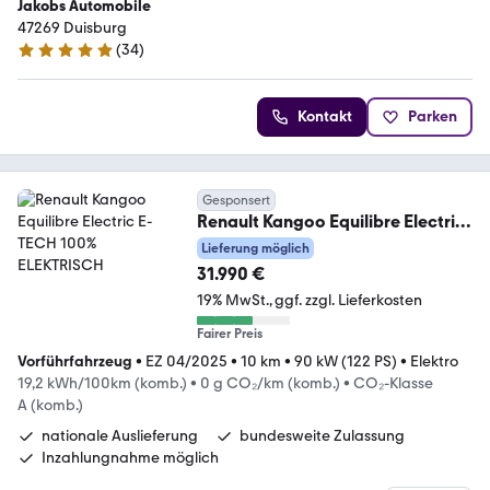
Jakobs Automobile
47269 Duisburg
(
34
)
5 Sterne
Kontakt
Parken
Gesponsert
Renault Kangoo Equilibre Electric
E-TECH 100% ELEKTRISCH
Lieferung möglich
31.990 €
19% MwSt.
ggf. zzgl. Lieferkosten
Fairer Preis
Vorführfahrzeug
•
EZ 04/2025
•
10 km
•
90 kW (122 PS)
•
Elektro
19,2 kWh/100km (komb.)
•
0 g CO₂/km (komb.)
•
CO₂-Klasse
A (komb.)
nationale Auslieferung
bundesweite Zulassung
Inzahlungnahme möglich