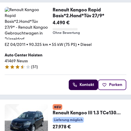
Renault Kangoo Rapid
Basis*2.Hand*Tüv 27/9*
4.490 €
Ohne Bewertung
EZ 04/2011
•
90.325 km
•
55 kW (75 PS)
•
Diesel
Auto Center Hoisten
41469 Neuss
(
51
)
3.3 Sterne
Kontakt
Parken
NEU
Renault Kangoo III 1.3 TCe130
Grand Techno CAM*LED*NAVI
Lieferung möglich
27.978 €