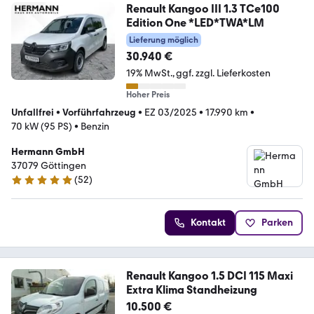
Renault Kangoo III 1.3 TCe100
Edition One *LED*TWA*LM
Lieferung möglich
30.940 €
19% MwSt.
ggf. zzgl. Lieferkosten
Hoher Preis
Unfallfrei
•
Vorführfahrzeug
•
EZ 03/2025
•
17.990 km
•
70 kW (95 PS)
•
Benzin
Hermann GmbH
37079 Göttingen
(
52
)
4.8 Sterne
Kontakt
Parken
Renault Kangoo 1.5 DCI 115 Maxi
Extra Klima Standheizung
10.500 €