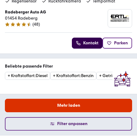
Regensensor
Rückfahrkamera
Tempormat
Radeberger Auto AG
01454 Radeberg
(
48
)
4.7 Sterne
Kontakt
Parken
Beliebte passende Filter
+
Kraftstoffart
:
Diesel
+
Kraftstoffart
:
Benzin
+
Getriebe
:
Automat
Mehr laden
Filter anpassen