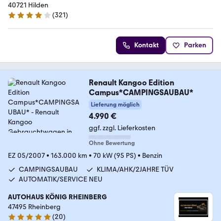
40721 Hilden
(
321
)
4.2 Sterne
Kontakt
Parken
Renault Kangoo Edition
Campus*CAMPINGSAUBAU*
Lieferung möglich
4.990 €
ggf. zzgl. Lieferkosten
Ohne Bewertung
EZ 05/2007
•
163.000 km
•
70 kW (95 PS)
•
Benzin
CAMPINGSAUBAU
KLIMA/AHK/2JAHRE TÜV
AUTOMATIK/SERVICE NEU
AUTOHAUS KÖNIG RHEINBERG
47495 Rheinberg
(
20
)
4.9 Sterne