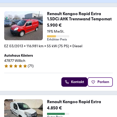
Renault Kangoo Rapid Extra
1.5DCi AHK Trennwand Tempomat
5.900 €
19% MwSt.
Erhöhter Preis
EZ 03/2013
•
116.981 km
•
55 kW (75 PS)
•
Diesel
Autohaus Kösters
47877 Willich
(
71
)
4.8 Sterne
Kontakt
Parken
Renault Kangoo Rapid Extra
4.850 €