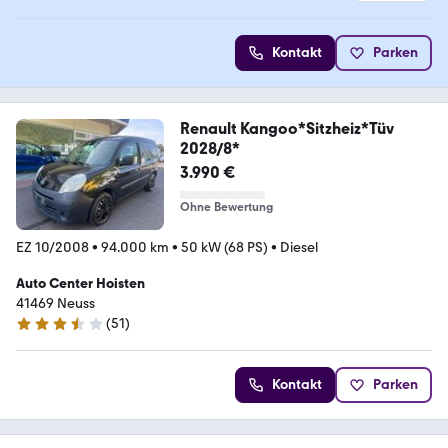
Kontakt
Parken
Renault Kangoo*Sitzheiz*Tüv
2028/8*
3.990 €
Ohne Bewertung
EZ 10/2008
•
94.000 km
•
50 kW (68 PS)
•
Diesel
Auto Center Hoisten
41469 Neuss
(
51
)
3.3 Sterne
Kontakt
Parken