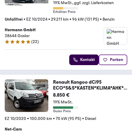
19% MwSt.
ggf. zzgl. Lieferkosten
Erhöhter Preis
Unfallfrei
•
EZ 10/2024
•
29.211 km
•
96 kW (131 PS)
•
Benzin
Hermann GmbH
38644 Goslar
(
22
)
5 Sterne
Kontakt
Parken
Renault Kangoo dCi95
ECO*S&S*KASTEN*KLIMA*AHK*T
ÜV NEU
8.850 €
19% MwSt.
Guter Preis
EZ 10/2020
•
100.000 km
•
70 kW (95 PS)
•
Diesel
Net-Cars