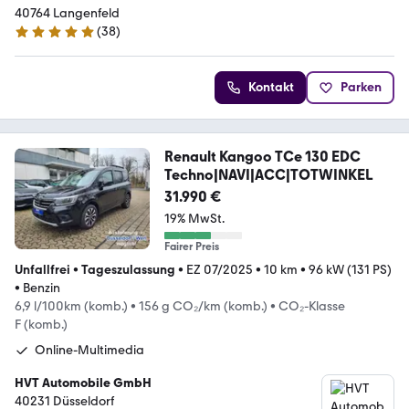
40764 Langenfeld
(
38
)
5 Sterne
Kontakt
Parken
Renault Kangoo TCe 130 EDC
Techno|NAVI|ACC|TOTWINKEL
31.990 €
19% MwSt.
Fairer Preis
Unfallfrei
•
Tageszulassung
•
EZ 07/2025
•
10 km
•
96 kW (131 PS)
•
Benzin
6,9 l/100km (komb.)
•
156 g CO₂/km (komb.)
•
CO₂-Klasse
F (komb.)
Online-Multimedia
HVT Automobile GmbH
40231 Düsseldorf