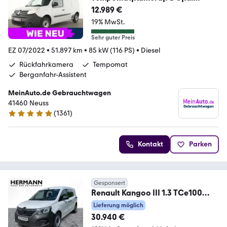
12.989 €
19% MwSt.
Sehr guter Preis
EZ 07/2022
•
51.897 km
•
85 kW (116 PS)
•
Diesel
Rückfahrkamera
Tempomat
Berganfahr-Assistent
MeinAuto.de Gebrauchtwagen
41460 Neuss
(
1361
)
4.8 Sterne
Kontakt
Parken
Gesponsert
Renault Kangoo III 1.3 TCe100
Edition One *LED*TWA*LM
Lieferung möglich
30.940 €