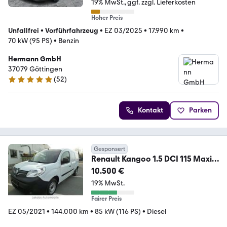
19% MwSt.
ggf. zzgl. Lieferkosten
Hoher Preis
Unfallfrei
•
Vorführfahrzeug
•
EZ 03/2025
•
17.990 km
•
70 kW (95 PS)
•
Benzin
Hermann GmbH
37079 Göttingen
(
52
)
4.8 Sterne
Kontakt
Parken
Gesponsert
Renault Kangoo 1.5 DCI 115 Maxi
Extra Klima Standheizung
10.500 €
19% MwSt.
Fairer Preis
EZ 05/2021
•
144.000 km
•
85 kW (116 PS)
•
Diesel