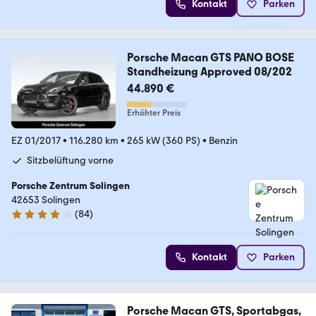
Kontakt
Parken
Porsche Macan GTS PANO BOSE
Standheizung Approved 08/202
44.890 €
Erhöhter Preis
EZ 01/2017
•
116.280 km
•
265 kW (360 PS)
•
Benzin
Sitzbelüftung vorne
Porsche Zentrum Solingen
42653 Solingen
(
84
)
4.2 Sterne
Kontakt
Parken
Porsche Macan GTS, Sportabgas,