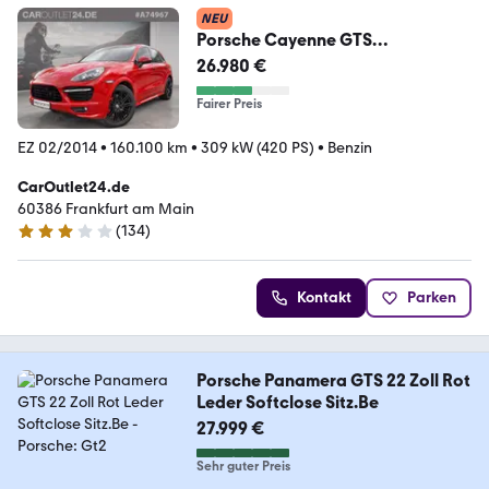
NEU
Porsche Cayenne GTS
*Pano/21Z/BOSE/Carbon/Chron
26.980 €
o/Standhz
Fairer Preis
EZ 02/2014
•
160.100 km
•
309 kW (420 PS)
•
Benzin
CarOutlet24.de
60386 Frankfurt am Main
(
134
)
2.9 Sterne
Kontakt
Parken
Porsche Panamera GTS 22 Zoll Rot
Leder Softclose Sitz.Be
27.999 €
Sehr guter Preis