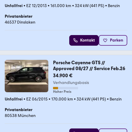
Unfallfrei
•
EZ 12/2013
•
161.000 km
•
324 kW (441 PS)
•
Benzin
Privatanbieter
46537 Dinslaken
Kontakt
Parken
Porsche Cayenne GTS //
Approved 08/27 // Service Feb.26
34.900 €
Verhandlungsbasis
Hoher Preis
Unfallfrei
•
EZ 06/2015
•
170.000 km
•
324 kW (441 PS)
•
Benzin
Privatanbieter
80538 München