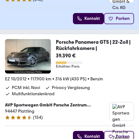
4.8 Sterne
Kontakt
Parken
Porsche Panamera GTS | 22-Zoll |
Rückfahrkamera |
39.390 €
Erhöhter Preis
EZ 10/2012
•
117.900 km
•
316 kW (430 PS)
•
Benzin
PCM inkl. Navi
Privacy Verglasung
Multifunktionslenkrad
AVP Sportwagen GmbH Porsche Zentrum
Niederbayern
94447 Plattling
(
154
)
4.7 Sterne
Kontakt
Parken