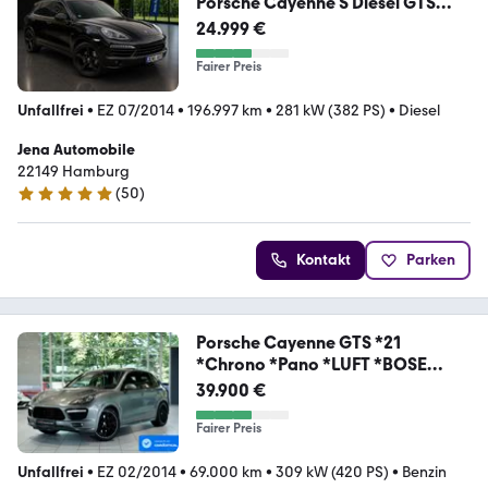
Porsche Cayenne S Diesel GTS
2.Hd Panoram. R.Kamera
24.999 €
Fairer Preis
Unfallfrei
•
EZ 07/2014
•
196.997 km
•
281 kW (382 PS)
•
Diesel
Jena Automobile
22149 Hamburg
(
50
)
4.8 Sterne
Kontakt
Parken
Porsche Cayenne GTS *21
*Chrono *Pano *LUFT *BOSE
*PDLS
39.900 €
Fairer Preis
Unfallfrei
•
EZ 02/2014
•
69.000 km
•
309 kW (420 PS)
•
Benzin