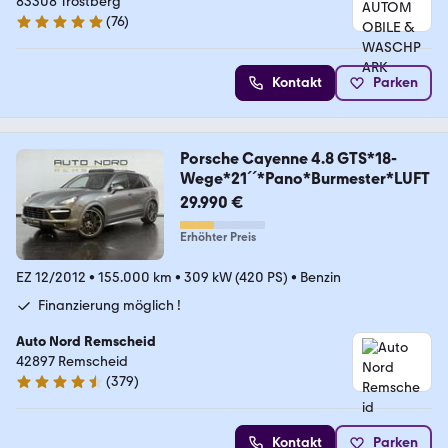
83308 Trostberg
(
76
)
4.9 Sterne
Kontakt
Parken
Porsche Cayenne 4.8 GTS*18-
Wege*21´´*Pano*Burmester*LUFT
29.990 €
Erhöhter Preis
EZ 12/2012
•
155.000 km
•
309 kW (420 PS)
•
Benzin
Finanzierung möglich !
Auto Nord Remscheid
42897 Remscheid
(
379
)
4.5 Sterne
Kontakt
Parken