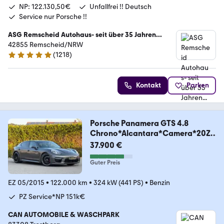
NP: 122.130,50€
Unfallfrei !! Deutsch
Service nur Porsche !!
ASG Remscheid Autohaus- seit über 35 Jahren...
42855 Remscheid/NRW
(
1218
)
4.8 Sterne
Kontakt
Parken
Porsche Panamera GTS 4.8
Chrono*Alcantara*Camera*20Zo
ll
37.900 €
Guter Preis
EZ 05/2015
•
122.000 km
•
324 kW (441 PS)
•
Benzin
PZ Service*NP 151k€
CAN AUTOMOBILE & WASCHPARK