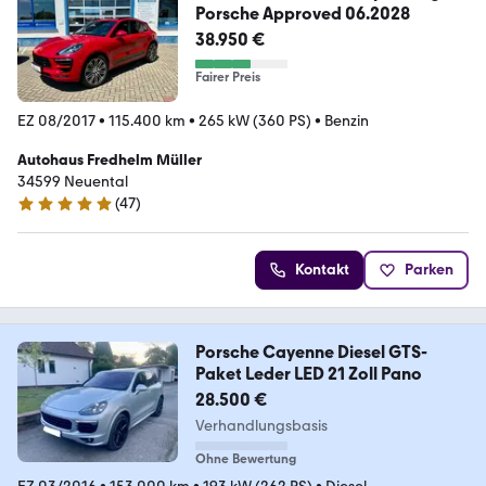
Porsche Approved 06.2028
38.950 €
Fairer Preis
EZ 08/2017
•
115.400 km
•
265 kW (360 PS)
•
Benzin
Autohaus Fredhelm Müller
34599 Neuental
(
47
)
5 Sterne
Kontakt
Parken
Porsche Cayenne Diesel GTS-
Paket Leder LED 21 Zoll Pano
28.500 €
Verhandlungsbasis
Ohne Bewertung