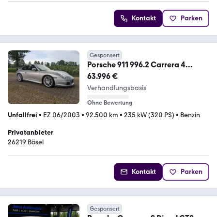
Kontakt
Parken
Gesponsert
Porsche 911 996.2 Carrera 4
Coupé ( GT3 Aerokit )
63.996 €
Verhandlungsbasis
Ohne Bewertung
Unfallfrei
•
EZ 06/2003
•
92.500 km
•
235 kW (320 PS)
•
Benzin
Privatanbieter
26219 Bösel
Kontakt
Parken
Gesponsert