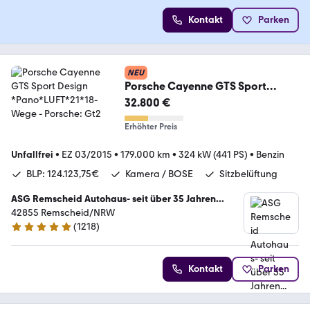
Kontakt
Parken
NEU
Porsche Cayenne GTS Sport
Design *Pano*LUFT*21*18-Wege
32.800 €
Erhöhter Preis
Unfallfrei
•
EZ 03/2015
•
179.000 km
•
324 kW (441 PS)
•
Benzin
BLP: 124.123,75€
Kamera / BOSE
Sitzbelüftung
ASG Remscheid Autohaus- seit über 35 Jahren...
42855 Remscheid/NRW
(
1218
)
4.8 Sterne
Kontakt
Parken