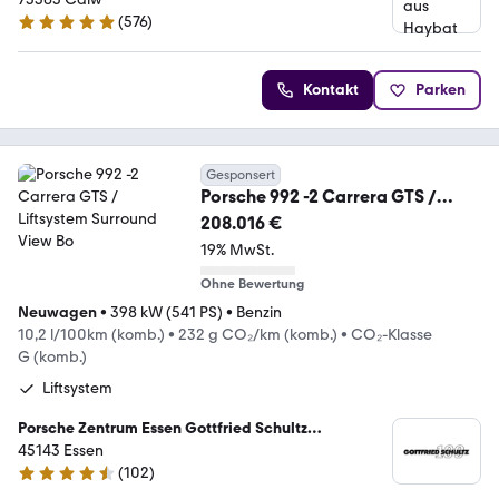
(
576
)
4.8 Sterne
Kontakt
Parken
Gesponsert
Porsche 992 -2 Carrera GTS /
Liftsystem Surround View Bo
208.016 €
19% MwSt.
Ohne Bewertung
Neuwagen
•
398 kW (541 PS)
•
Benzin
10,2 l/100km (komb.)
•
232 g CO₂/km (komb.)
•
CO₂-Klasse
G (komb.)
Liftsystem
Porsche Zentrum Essen Gottfried Schultz
Sportwagen GmbH & Co. KG
45143 Essen
(
102
)
4.6 Sterne