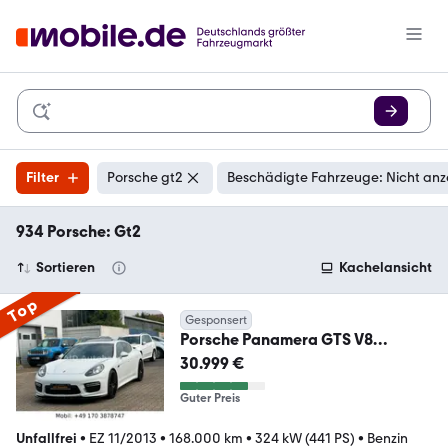
Filter
Porsche gt2
Beschädigte Fahrzeuge: Nicht anz
934 Porsche: Gt2
Sortieren
Kachelansicht
Top
Gesponsert
Porsche Panamera GTS V8
SPORT+
30.999 €
4.8L*2HAND*LED*KA*441PS
Guter Preis
Unfallfrei
•
EZ 11/2013
•
168.000 km
•
324 kW (441 PS)
•
Benzin