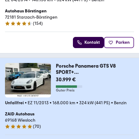
Autohaus Börstingen
72181 Starzach-Börstingen
(
154
)
4.5 Sterne
Kontakt
Parken
Porsche Panamera GTS V8
SPORT+
4.8L*2HAND*LED*KA*441PS
30.999 €
Guter Preis
Unfallfrei
•
EZ 11/2013
•
168.000 km
•
324 kW (441 PS)
•
Benzin
ZAID Autohaus
69168 Wiesloch
(
70
)
4.8 Sterne