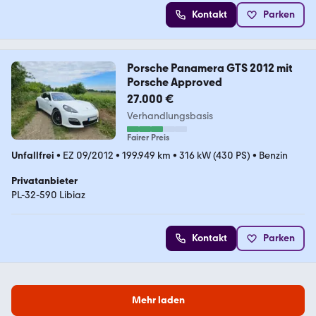
Kontakt
Parken
Porsche Panamera GTS 2012 mit
Porsche Approved
27.000 €
Verhandlungsbasis
Fairer Preis
Unfallfrei
•
EZ 09/2012
•
199.949 km
•
316 kW (430 PS)
•
Benzin
Privatanbieter
PL-32-590 Libiaz
Kontakt
Parken
Mehr laden