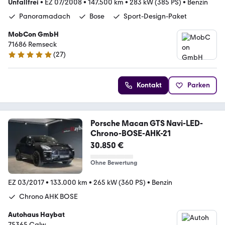
Unfallfrei
•
EZ 07/2008
•
147.500 km
•
283 kW (385 PS)
•
Benzin
Panoramadach
Bose
Sport-Design-Paket
MobCon GmbH
71686 Remseck
(
27
)
5 Sterne
Kontakt
Parken
Porsche Macan GTS Navi-LED-
Chrono-BOSE-AHK-21
30.850 €
Ohne Bewertung
EZ 03/2017
•
133.000 km
•
265 kW (360 PS)
•
Benzin
Chrono AHK BOSE
Autohaus Haybat
75365 Calw