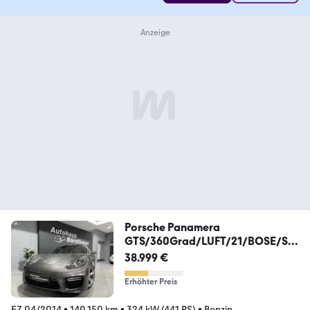
Porsche Panamera
GTS/360Grad/LUFT/21/BOSE/Sof
t/Carbon
38.999 €
Erhöhter Preis
EZ 04/2014
•
140.150 km
•
324 kW (441 PS)
•
Benzin