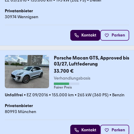
EZ 03/2016
•
153.000 km
•
193 kW (262 PS)
•
Diesel
Privatanbieter
30974 Wennigsen
Kontakt
Parken
Porsche Macan GTS, Approved bis
03/27, Luftfederung
33.700 €
Verhandlungsbasis
Fairer Preis
Unfallfrei
•
EZ 09/2016
•
155.000 km
•
265 kW (360 PS)
•
Benzin
Privatanbieter
80993 München
Kontakt
Parken