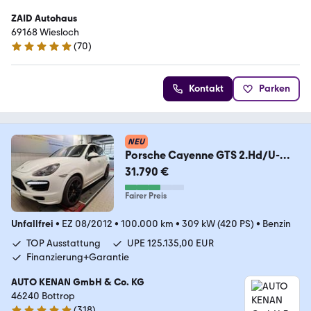
ZAID Autohaus
69168 Wiesloch
(
70
)
4.8 Sterne
Kontakt
Parken
NEU
Porsche Cayenne GTS 2.Hd/U-
frei/BRD/ACC/Leder/Pano/TOP
31.790 €
Fairer Preis
Unfallfrei
•
EZ 08/2012
•
100.000 km
•
309 kW (420 PS)
•
Benzin
TOP Ausstattung
UPE 125.135,00 EUR
Finanzierung+Garantie
AUTO KENAN GmbH & Co. KG
46240 ­­­­­­Bottrop
(
318
)