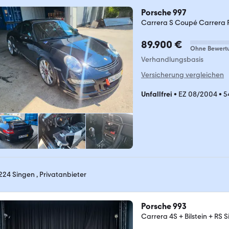
Porsche 997
Carrera S Coupé Carrera 
89.900 €
Ohne Bewert
Verhandlungsbasis
Versicherung vergleichen
Unfallfrei
•
EZ 08/2004
•
5
224 Singen , Privatanbieter
Porsche 993
Carrera 4S + Bilstein + RS S