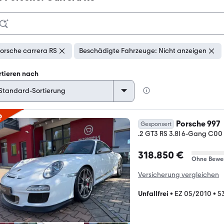
orsche carrera RS
Beschädigte Fahrzeuge: Nicht anzeigen
rtieren nach
p
Porsche 997
Gesponsert
.2 GT3 RS 3.8l 6-Gang C00
318.850 €
Ohne Bewe
Versicherung vergleichen
Unfallfrei
•
EZ 05/2010
•
5