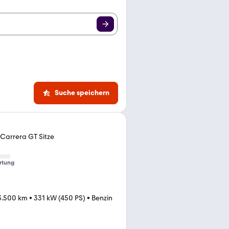
Suche speichern
 Carrera GT Sitze
rtung
3.500 km
•
331 kW (450 PS)
•
Benzin