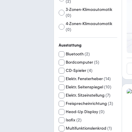
(
2
)
3-Zonen-Klimaautomatik
(
0
)
4-Zonen-Klimaautomatik
(
0
)
Ausstattung
Bluetooth
(
2
)
Bordcomputer
(
5
)
CD-Spieler
(
4
)
Elektr. Fensterheber
(
14
)
Elektr. Seitenspiegel
(
10
)
Elektr. Sitzeinstellung
(
7
)
Freisprecheinrichtung
(
3
)
Head-Up Display
(
0
)
Isofix
(
2
)
Multifunktionslenkrad
(
1
)