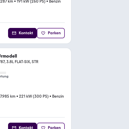
.287 km
•
191 kW (260 PS)
•
Benzin
Kontakt
Parken
Urmodell
7, 3.8L FLAT-SIX, STR
rtung
7.985 km
•
221 kW (300 PS)
•
Benzin
Kontakt
Parken