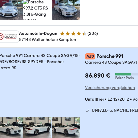
Automobile-Dogan
(
206
)
4.6 Sterne
87448 Waltenhofen/Kempten
Porsche 991
NEU
Carrera 4S Coupé SAGA/
86.890 €
Fairer Preis
Versicherung vergleichen
Unfallfrei
•
EZ 12/2012
•
96
UNFALL- u. NACHL. FRE