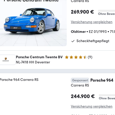
Carrera RS
269.900 €
Ohne Bewe
Versicherung vergleichen
Oldtimer
•
EZ 01/1993
•
71.
Scheckheftgepflegt
Porsche Centrum Twente BV
(
9
)
4.5 Sterne
NL-7418 HH Deventer
Porsche 964
Gesponsert
Carrera RS
244.900 €
Ohne Bewe
Versicherung vergleichen