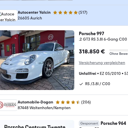
Autocenter Yalcin
(
517
)
4.9 Sterne
26605 Aurich
Porsche 997
.2 GT3 RS 3.8l 6-Gang C00
318.850 €
Ohne Bewe
Versicherung vergleichen
Unfallfrei
•
EZ 05/2010
•
5
RS /3.8l / C00
Automobile-Dogan
(
206
)
4.6 Sterne
87448 Waltenhofen/Kempten
Porsche 964
Gesponsert