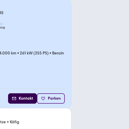
RS
ung
4.000 km
•
261 kW (355 PS)
•
Benzin
Kontakt
Parken
itze + Käfig