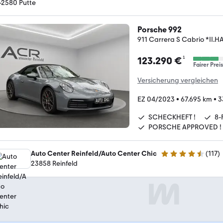
-2580 Putte
Porsche 992
911 Carrera S Cabrio *I
¹
123.290 €
Fairer Preis
Versicherung vergleichen
EZ 04/2023
•
67.695 km
•
3
SCHECKHEFT !
8-
PORSCHE APPROVED !
Auto Center Reinfeld/Auto Center Chic
(
117
)
4.3 Sterne
23858 Reinfeld