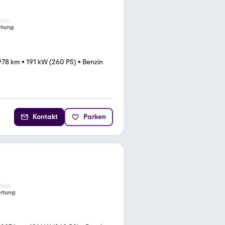
rtung
978 km
•
191 kW (260 PS)
•
Benzin
Kontakt
Parken
rtung