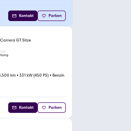
Kontakt
Parken
 Carrera GT Sitze
rtung
3.500 km
•
331 kW (450 PS)
•
Benzin
Kontakt
Parken