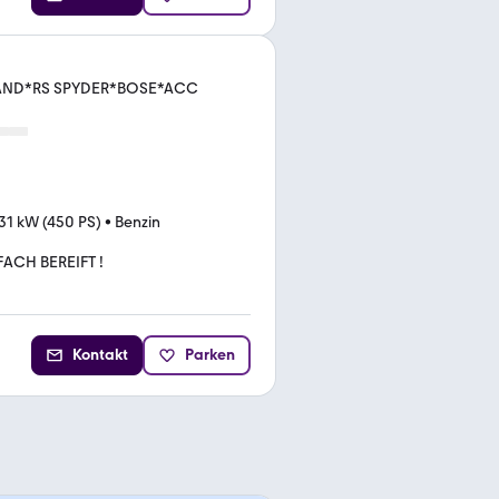
I.HAND*RS SPYDER*BOSE*ACC
31 kW (450 PS)
•
Benzin
FACH BEREIFT !
Kontakt
Parken