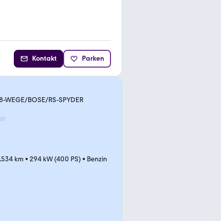
Kontakt
Parken
18-WEGE/BOSE/RS-SPYDER
.534 km
•
294 kW (400 PS)
•
Benzin
I