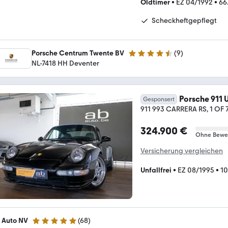
Oldtimer
•
EZ 04/1992
•
66
Scheckheftgepflegt
Porsche Centrum Twente BV
(
9
)
4.5 Sterne
NL-7418 HH Deventer
Porsche 911 
Gesponsert
911 993 CARRERA RS, 1 OF 78
324.900 €
Ohne Bewe
Versicherung vergleichen
Unfallfrei
•
EZ 08/1995
•
10
 Auto NV
(
68
)
5 Sterne