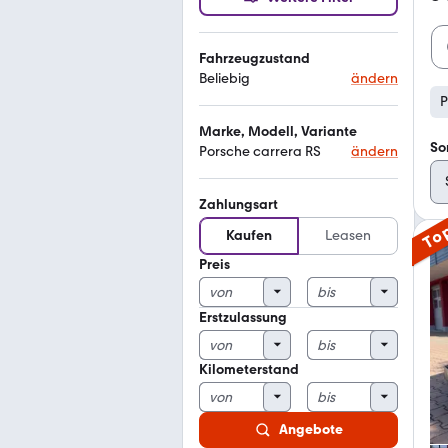
Fahrzeugzustand
Beliebig
ändern
P
Marke, Modell, Variante
So
Porsche carrera RS
ändern
Zahlungsart
To
Kaufen
Leasen
Preis
Erstzulassung
Kilometerstand
Angebote