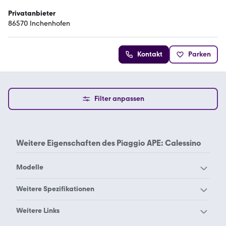
Privatanbieter
86570 Inchenhofen
Kontakt
Parken
Filter anpassen
Weitere Eigenschaften des
Piaggio APE: Calessino
Modelle
Piaggio APE TM
Piaggio APE
Weitere Spezifikationen
Piaggio Porter
Piaggio APE 50 country
Piaggio APE 50 kasten
Weitere Links
Piaggio APE 50 pritsche
Piaggio APE 50