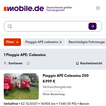
Filter
Piaggio APE calessino
Beschädigte Fahrzeuge:
1 Piaggio APE: Calessino
Sortieren
Kachelansicht
Piaggio APE Calessino 200
8.999 €
Verhandlungsbasis
Ohne Bewertung
Unfallfrei
•
EZ 12/2021
•
14.900 km
•
7 kW (10 PS)
•
Benzin