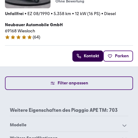
Ohne Bewertung
Unfallfrei
•
EZ 08/1990
•
5.358 km
•
12 kW (16 PS)
•
Diesel
Neubauer Automobile GmbH
69168 Wiesloch
(
64
)
5 Sterne
Kontakt
Parken
Filter anpassen
Weitere Eigenschaften des
Piaggio APE TM: 703
Modelle
Piaggio APE TM
Piaggio APE