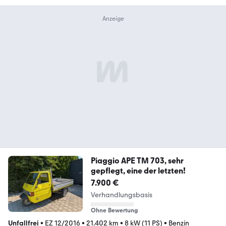
Piaggio APE TM 703, sehr
gepflegt, eine der letzten!
7.900 €
Verhandlungsbasis
Ohne Bewertung
Unfallfrei
•
EZ 12/2016
•
21.402 km
•
8 kW (11 PS)
•
Benzin