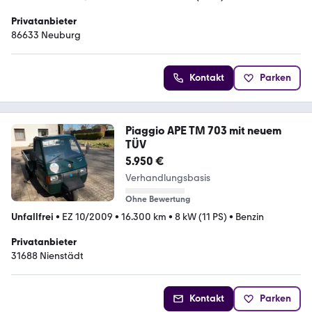
Privatanbieter
86633 Neuburg
Kontakt
Parken
Piaggio APE TM 703 mit neuem
TÜV
5.950 €
Verhandlungsbasis
Ohne Bewertung
Unfallfrei
•
EZ 10/2009
•
16.300 km
•
8 kW (11 PS)
•
Benzin
Privatanbieter
31688 Nienstädt
Kontakt
Parken