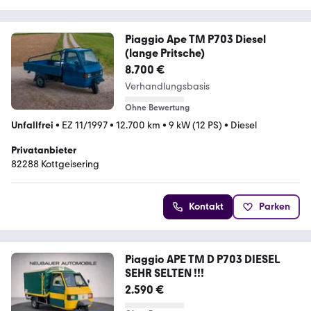
Piaggio Ape TM P703 Diesel
(lange Pritsche)
8.700 €
Verhandlungsbasis
Ohne Bewertung
Unfallfrei
•
EZ 11/1997
•
12.700 km
•
9 kW (12 PS)
•
Diesel
Privatanbieter
82288 Kottgeisering
Kontakt
Parken
Piaggio APE TM D P703 DIESEL
SEHR SELTEN !!!
2.590 €