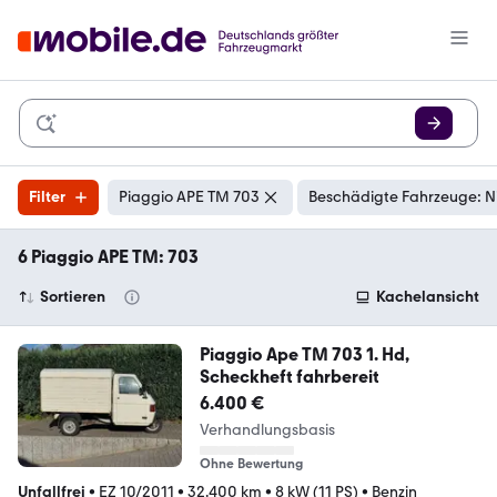
Filter
Piaggio APE TM 703
Beschädigte Fahrzeuge: N
6 Piaggio APE TM: 703
Sortieren
Kachelansicht
Piaggio Ape TM 703 1. Hd,
Scheckheft fahrbereit
6.400 €
Verhandlungsbasis
Ohne Bewertung
Unfallfrei
•
EZ 10/2011
•
32.400 km
•
8 kW (11 PS)
•
Benzin