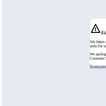
Ei
Wir bitten
steht Dir 
We apologi
Customer S
Homepag