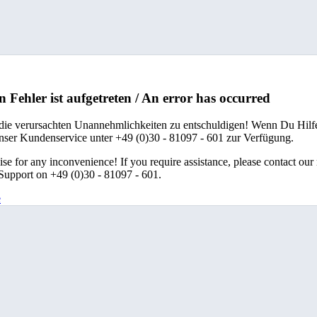
n Fehler ist aufgetreten / An error has occurred
 die verursachten Unannehmlichkeiten zu entschuldigen! Wenn Du Hilfe
unser Kundenservice unter +49 (0)30 - 81097 - 601 zur Verfügung.
se for any inconvenience! If you require assistance, please contact our
upport on +49 (0)30 - 81097 - 601.
e