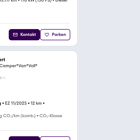
33.117 km
•
110 kW (150 PS)
•
Diesel
Kontakt
Parken
ert
*Camper*Van*Voll*
g
•
EZ 11/2025
•
12 km
•
 g CO₂/km (komb.)
•
CO₂-Klasse