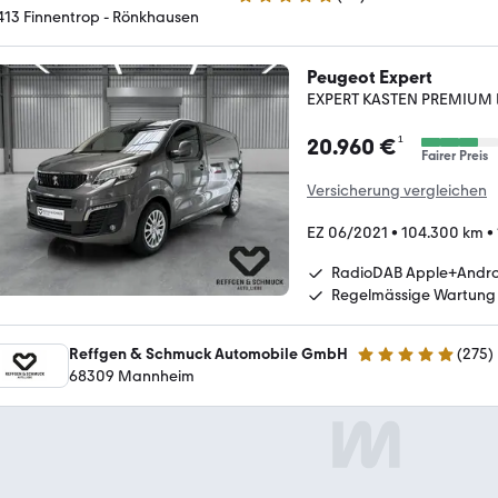
5 Sterne
413 Finnentrop - Rönkhausen
Peugeot Expert
EXPERT KASTEN PREMIUM
¹
20.960 €
Fairer Preis
Versicherung vergleichen
EZ 06/2021
•
104.300 km
•
RadioDAB Apple+Andro
Regelmässige Wartung
Reffgen & Schmuck Automobile GmbH
(
275
)
4.8 Sterne
68309 Mannheim