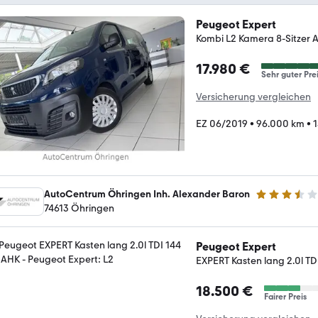
Peugeot Expert
Kombi L2 Kamera 8-Sitzer 
17.980 €
Sehr guter Pre
Versicherung vergleichen
EZ 06/2019
•
96.000 km
•
1
AutoCentrum Öhringen Inh. Alexander Baron
3.5 Sterne
74613 Öhringen
Peugeot Expert
EXPERT Kasten lang 2.0l TD
18.500 €
Fairer Preis