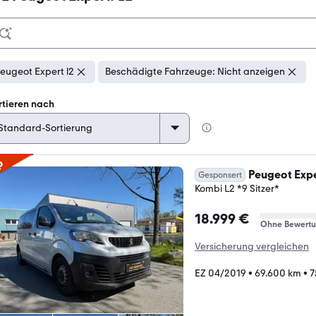
eugeot Expert l2
Beschädigte Fahrzeuge: Nicht anzeigen
rtieren nach
p
Peugeot Exp
Gesponsert
Kombi L2 *9 Sitzer*
18.999 €
Ohne Bewert
Versicherung vergleichen
EZ 04/2019
•
69.600 km
•
7