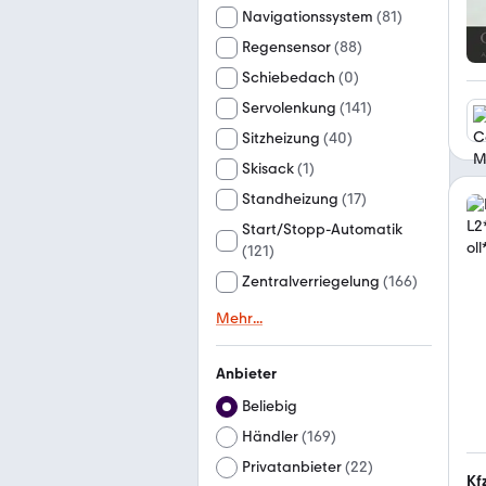
Navigationssystem
(
81
)
Regensensor
(
88
)
Schiebedach
(
0
)
Servolenkung
(
141
)
Sitzheizung
(
40
)
Skisack
(
1
)
Standheizung
(
17
)
Start/Stopp-Automatik
(
121
)
Zentralverriegelung
(
166
)
Mehr
...
Anbieter
Beliebig
Händler
(
169
)
Privatanbieter
(
22
)
Kf