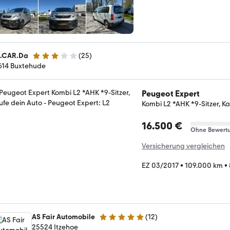
.CAR.Da
(
25
)
3.2 Sterne
614 Buxtehude
Peugeot Expert
Kombi L2 *AHK *9-Sitzer, K
16.500 €
Ohne Bewert
Versicherung vergleichen
EZ 03/2017
•
109.000 km
•
AS Fair Automobile
(
12
)
4.9 Sterne
25524 Itzehoe