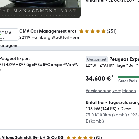
Unfallfrei
•
EZ 08/2020
•
1
CMA Car Management Arat
(
251
)
4.9 Sterne
22119 Hamburg Stadtteil Horn
Peugeot Exp
Gesponsert
L2*StHZ*AHK*Flügel*Bulli
¹
34.600 €
Guter Preis
Versicherung vergleichen
Unfallfrei
•
Tageszulassun
106 kW (144 PS)
•
Diesel
73,0 l/100km (komb.)
•
192
E (komb.)
z Alfons Schmidt GmbH & Co KG
(
95
)