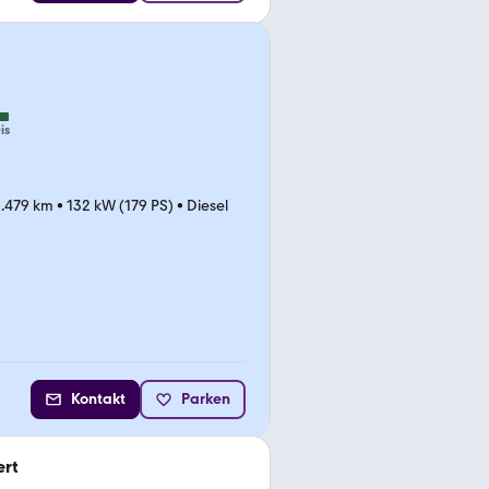
is
.479 km
•
132 kW (179 PS)
•
Diesel
Kontakt
Parken
ert