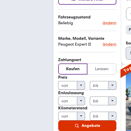
Fahrzeugzustand
Beliebig
ändern
P
Marke, Modell, Variante
So
Peugeot Expert l2
ändern
Zahlungsart
To
Kaufen
Leasen
Preis
Erstzulassung
Kilometerstand
Angebote