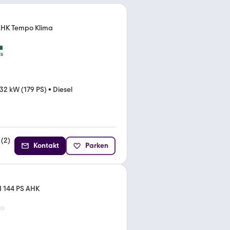
AHK Tempo Klima
is
32 kW (179 PS)
•
Diesel
(
2
)
Kontakt
Parken
I 144 PS AHK