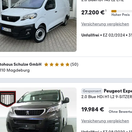
¹
27.200 €
Hoher Preis
Versicherung vergleichen
Unfallfrei
•
EZ 02/2024
•
3
tohaus Schulze GmbH
(
50
)
4.8 Sterne
110 Magdeburg
Peugeot Exp
Gesponsert
2.0 Blue HDi H1 L2 9-SITZE
19.984 €
Ohne Bewert
Versicherung vergleichen