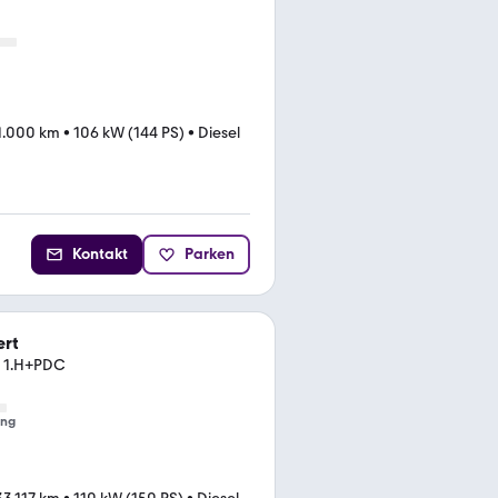
1.000 km
•
106 kW (144 PS)
•
Diesel
Kontakt
Parken
ert
R 1.H+PDC
ung