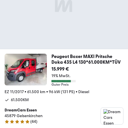
Peugeot Boxer MAXI Pritsche
Doka 435 L4 130*61.000KM*TÜV
15.999 €
19% MwSt.
Guter Preis
EZ 11/2017
•
61.500 km
•
96 kW (131 PS)
•
Diesel
61.500KM
DreamCars Essen
45879 Gelsenkirchen
(
44
)
4.9 Sterne