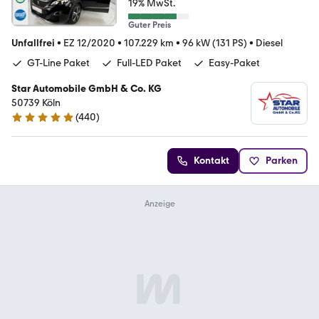
19% MwSt.
Guter Preis
Unfallfrei
•
EZ 12/2020
•
107.229 km
•
96 kW (131 PS)
•
Diesel
GT-Line Paket
Full-LED Paket
Easy-Paket
Star Automobile GmbH & Co. KG
50739 Köln
(
440
)
4.8 Sterne
Kontakt
Parken