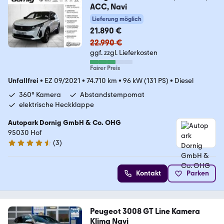
ACC, Navi
Lieferung möglich
21.890 €
22.990 €
ggf. zzgl. Lieferkosten
Fairer Preis
Unfallfrei
•
EZ 09/2021
•
74.710 km
•
96 kW (131 PS)
•
Diesel
360° Kamera
Abstandstempomat
elektrische Heckklappe
Autopark Dornig GmbH & Co. OHG
95030 Hof
(
3
)
4.7 Sterne
Kontakt
Parken
Peugeot 3008 GT Line Kamera
Klima Navi