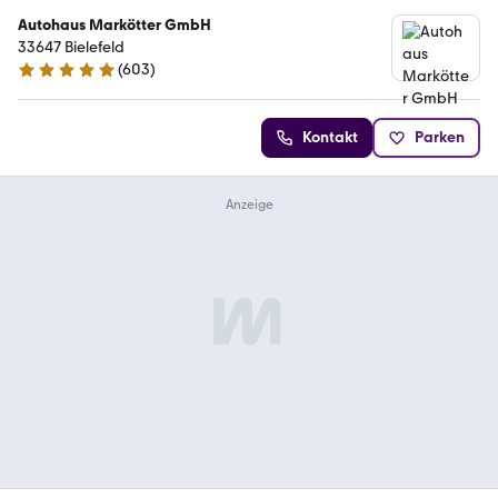
Autohaus Markötter GmbH
33647 Bielefeld
(
603
)
4.9 Sterne
Kontakt
Parken