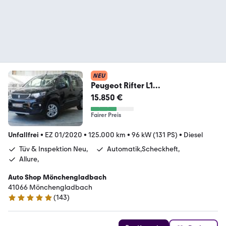
NEU
Peugeot Rifter L1
*1.Hand*Tüv&Inspektion
15.850 €
Neu*Automatik*
Fairer Preis
Unfallfrei
•
EZ 01/2020
•
125.000 km
•
96 kW (131 PS)
•
Diesel
Tüv & Inspektion Neu,
Automatik,Scheckheft,
Allure,
Auto Shop Mönchengladbach
41066 Mönchengladbach
(
143
)
4.9 Sterne