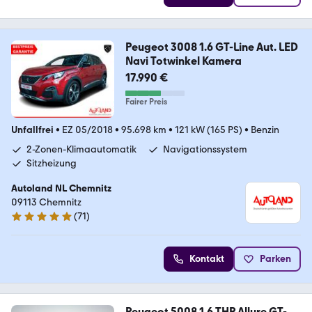
Peugeot 3008 1.6 GT-Line Aut. LED
Navi Totwinkel Kamera
17.990 €
Fairer Preis
Unfallfrei
•
EZ 05/2018
•
95.698 km
•
121 kW (165 PS)
•
Benzin
2-Zonen-Klimaautomatik
Navigationssystem
Sitzheizung
Autoland NL Chemnitz
09113 Chemnitz
(
71
)
4.8 Sterne
Kontakt
Parken
Peugeot 5008 1.6 THP Allure GT-