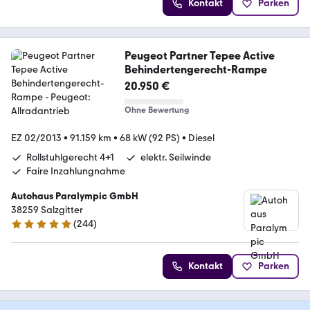
Kontakt
Parken
Peugeot Partner Tepee Active
Behindertengerecht-Rampe
20.950 €
Ohne Bewertung
EZ 02/2013
•
91.159 km
•
68 kW (92 PS)
•
Diesel
Rollstuhlgerecht 4+1
elektr. Seilwinde
Faire Inzahlungnahme
Autohaus Paralympic GmbH
38259 Salzgitter
(
244
)
5 Sterne
Kontakt
Parken