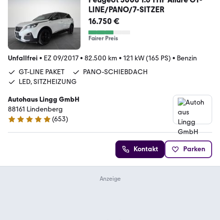
LINE/PANO/7-SITZER
16.750 €
Fairer Preis
Unfallfrei
•
EZ 09/2017
•
82.500 km
•
121 kW (165 PS)
•
Benzin
GT-LINE PAKET
PANO-SCHIEBDACH
LED, SITZHEIZUNG
Autohaus Lingg GmbH
88161 Lindenberg
(
653
)
5 Sterne
Kontakt
Parken