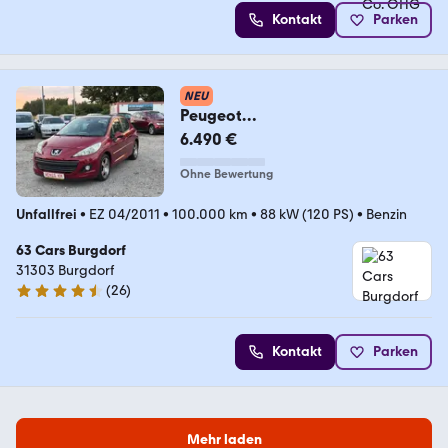
Kontakt
Parken
NEU
Peugeot
207/Kleinwagen/Automatik/PDC/
6.490 €
Schexkheft/Sonntag
Ohne Bewertung
Unfallfrei
•
EZ 04/2011
•
100.000 km
•
88 kW (120 PS)
•
Benzin
63 Cars Burgdorf
31303 Burgdorf
(
26
)
4.6 Sterne
Kontakt
Parken
Mehr laden