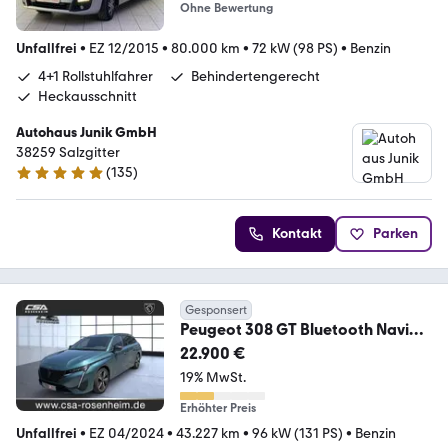
Ohne Bewertung
Unfallfrei
•
EZ 12/2015
•
80.000 km
•
72 kW (98 PS)
•
Benzin
4+1 Rollstuhlfahrer
Behindertengerecht
Heckausschnitt
Autohaus Junik GmbH
38259 Salzgitter
(
135
)
4.9 Sterne
Kontakt
Parken
Gesponsert
Peugeot 308 GT Bluetooth Navi
LED Klima Einparkhilfe
22.900 €
19% MwSt.
Erhöhter Preis
Unfallfrei
•
EZ 04/2024
•
43.227 km
•
96 kW (131 PS)
•
Benzin