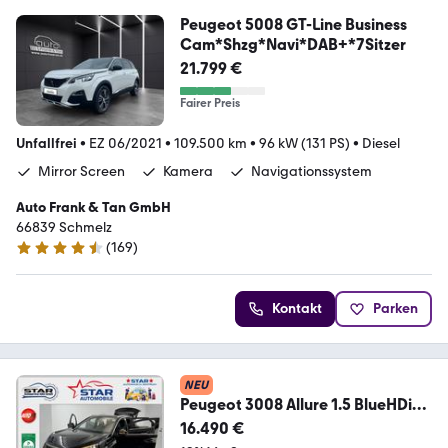
Peugeot 5008 GT-Line Business
Cam*Shzg*Navi*DAB+*7Sitzer
21.799 €
Fairer Preis
Unfallfrei
•
EZ 06/2021
•
109.500 km
•
96 kW (131 PS)
•
Diesel
Mirror Screen
Kamera
Navigationssystem
Auto Frank & Tan GmbH
66839 Schmelz
(
169
)
4.6 Sterne
Kontakt
Parken
NEU
Peugeot 3008 Allure 1.5 BlueHDi
131PS Automatik LED Pano
16.490 €