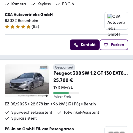
Kamera
Keyless
PDC h.
CSA Autovertriebs GmbH
83022 Rosenheim
(
85
)
4.9 Sterne
Kontakt
Parken
Gesponsert
Peugeot 308 SW 1.2 GT 130 EAT8
AKTIVSITZE MATRIX-LED
25.700 €
19% MwSt.
Fairer Preis
EZ 05/2023
•
22.578 km
•
96 kW (131 PS)
•
Benzin
Spurwechselassistent
Totwinkel-Assistent
Spurassistent
PS Union GmbH Fil. am Rosengarten