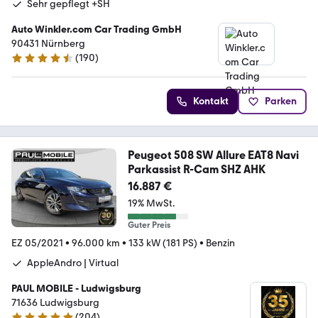
Sehr gepflegt +SH
Auto Winkler.com Car Trading GmbH
90431 Nürnberg
(
190
)
4.5 Sterne
Kontakt
Parken
Peugeot 508 SW Allure EAT8 Navi
Parkassist R-Cam SHZ AHK
16.887 €
19% MwSt.
Guter Preis
EZ 05/2021
•
96.000 km
•
133 kW (181 PS)
•
Benzin
AppleAndro | Virtual
PAUL MOBILE - Ludwigsburg
71636 Ludwigsburg
(
204
)