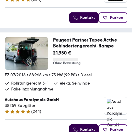
4.9 Sterne
Kontakt
Parken
Peugeot Partner Tepee Active
Behindertengerecht-Rampe
21.950 €
Ohne Bewertung
EZ 07/2016
•
88.968 km
•
73 kW (99 PS)
•
Diesel
Rollstuhlgerecht 3+1
elektr. Seilwinde
Faire Inzahlungnahme
Autohaus Paralympic GmbH
38259 Salzgitter
(
244
)
5 Sterne
Kontakt
Parken