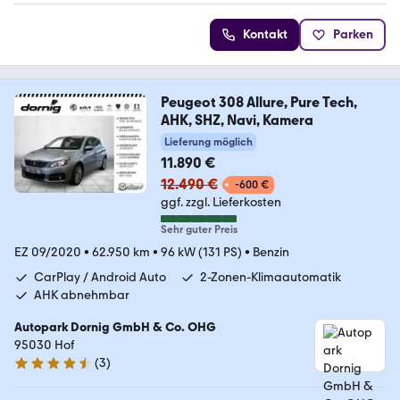
Kontakt
Parken
Peugeot 308 Allure, Pure Tech,
AHK, SHZ, Navi, Kamera
Lieferung möglich
11.890 €
12.490 €
-600 €
ggf. zzgl. Lieferkosten
Sehr guter Preis
EZ 09/2020
•
62.950 km
•
96 kW (131 PS)
•
Benzin
CarPlay / Android Auto
2-Zonen-Klimaautomatik
AHK abnehmbar
Autopark Dornig GmbH & Co. OHG
95030 Hof
(
3
)
4.7 Sterne