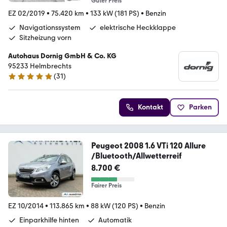
Guter Preis
EZ 02/2019
•
75.420 km
•
133 kW (181 PS)
•
Benzin
Navigationssystem
elektrische Heckklappe
Sitzheizung vorn
Autohaus Dornig GmbH & Co. KG
95233 Helmbrechts
(
31
)
5 Sterne
Kontakt
Parken
Peugeot 2008 1.6 VTi 120 Allure
/Bluetooth/Allwetterreif
8.700 €
Fairer Preis
EZ 10/2014
•
113.865 km
•
88 kW (120 PS)
•
Benzin
Einparkhilfe hinten
Automatik