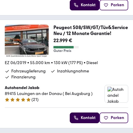
Kontakt
Parken
Peugeot 508/SW/GT/Tüv&Service
Neu / 12 Monate Garantie!
22.999 €
Guter Preis
EZ 06/2019
•
55.000 km
•
130 kW (177 PS)
•
Diesel
Fahrzeuglieferung
Inzahlungnahme
Finanzierung
Autohandel Jakob
89415 Lauingen an der Donau ( Bei Augsburg )
(
21
)
4.8 Sterne
Kontakt
Parken