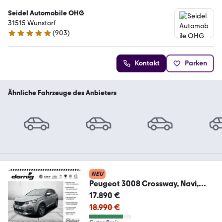
Seidel Automobile OHG
31515 Wunstorf
(
903
)
4.9 Sterne
Kontakt
Parken
Ähnliche Fahrzeuge des Anbieters
NEU
Peugeot 3008 Crossway, Navi,
AHK, SHZ
17.890 €
18.990 €