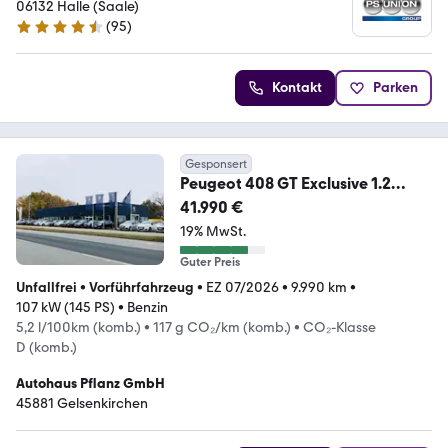
06132 Halle (Saale)
(
95
)
4.6 Sterne
Kontakt
Parken
Gesponsert
Peugeot 408 GT Exclusive 1.2
Hybrid 145 *PANO*360°KA...
41.990 €
19% MwSt.
Guter Preis
Unfallfrei
•
Vorführfahrzeug
•
EZ 07/2026
•
9.990 km
•
107 kW (145 PS)
•
Benzin
5,2 l/100km (komb.)
•
117 g CO₂/km (komb.)
•
CO₂-Klasse
D (komb.)
Autohaus Pflanz GmbH
45881 Gelsenkirchen