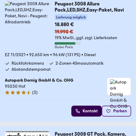
Peugeot 3008 Allure
Pack,LED,SHZ,Easy-Paket, Navi
Lieferung möglich
18.880 €
19.990 €
19% MwSt.
ggf. zzgl. Lieferkosten
Guter Preis
EZ 11/2021
•
92.650 km
•
96 kW (131 PS)
•
Diesel
Rückfahrkamera
2-Zonen-Klimaautomatik
Abstandstempomat
Autopark Dornig GmbH & Co. OHG
95030 Hof
(
3
)
4.7 Sterne
Kontakt
Parken
Peugeot 3008 GT Pack, Kamera,