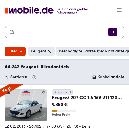
Filter
Peugeot
Beschädigte Fahrzeuge: Nicht anzeig
44.242 Peugeot: Allradantrieb
Sortieren
Kachelansicht
Top
Gesponsert
Peugeot 207 CC 1.6 16V VTI 120
Allure, wenig Kilometer
9.850 €
Hoher Preis
EZ 02/2013
•
26.482 km
•
88 kW (120 PS)
•
Benzin