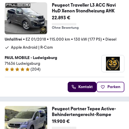
Peugeot Traveller L3 ACC Navi
HuD Xenon Standheizung AHK
22.893 €
Ohne Bewertung
Unfallfrei
•
EZ 01/2018
•
115.000 km
•
130 kW (177 PS)
•
Diesel
Apple Android | R-Cam
PAUL MOBILE - Ludwigsburg
71636 Ludwigsburg
(
204
)
4.9 Sterne
Kontakt
Parken
Peugeot Partner Tepee Active-
Behindertengerecht-Rampe
19.900 €