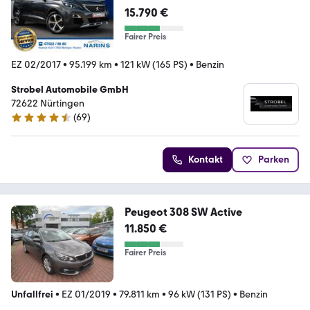
15.790 €
Fairer Preis
EZ 02/2017
•
95.199 km
•
121 kW (165 PS)
•
Benzin
Strobel Automobile GmbH
72622 Nürtingen
(
69
)
4.7 Sterne
Kontakt
Parken
Peugeot 308 SW Active
11.850 €
Fairer Preis
Unfallfrei
•
EZ 01/2019
•
79.811 km
•
96 kW (131 PS)
•
Benzin