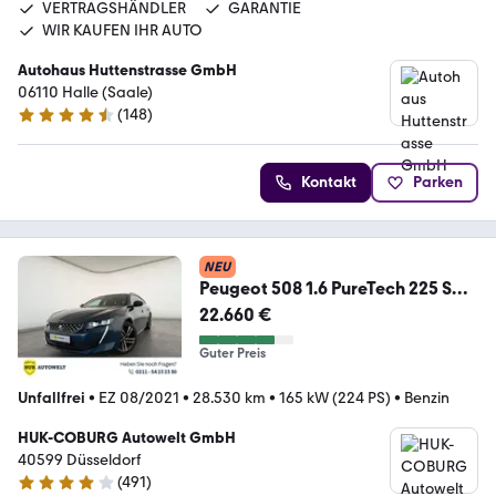
VERTRAGSHÄNDLER
GARANTIE
WIR KAUFEN IHR AUTO
Autohaus Huttenstrasse GmbH
06110 Halle (Saale)
(
148
)
4.7 Sterne
Kontakt
Parken
NEU
Peugeot 508 1.6 PureTech 225 SW
GT Pack LED+NAVI+AHK+BC
22.660 €
Guter Preis
Unfallfrei
•
EZ 08/2021
•
28.530 km
•
165 kW (224 PS)
•
Benzin
HUK-COBURG Autowelt GmbH
40599 Düsseldorf
(
491
)
4.1 Sterne