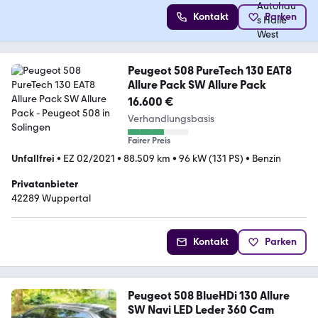
Kontakt
Parken
Peugeot 508 PureTech 130 EAT8
Allure Pack SW Allure Pack
16.600 €
Verhandlungsbasis
Fairer Preis
Unfallfrei
•
EZ 02/2021
•
88.509 km
•
96 kW (131 PS)
•
Benzin
Privatanbieter
42289 Wuppertal
Kontakt
Parken
Peugeot 508 BlueHDi 130 Allure
SW Navi LED Leder 360 Cam