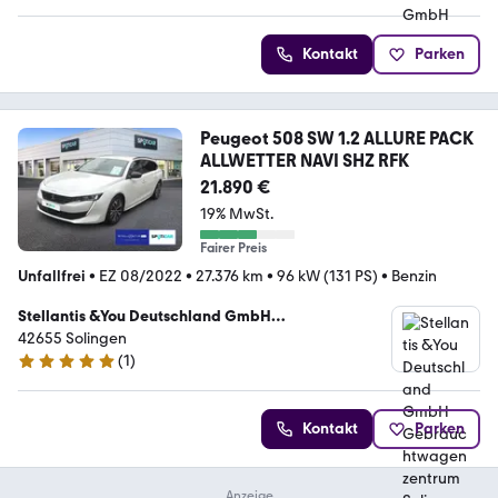
Kontakt
Parken
Peugeot 508 SW 1.2 ALLURE PACK
ALLWETTER NAVI SHZ RFK
21.890 €
19% MwSt.
Fairer Preis
Unfallfrei
•
EZ 08/2022
•
27.376 km
•
96 kW (131 PS)
•
Benzin
Stellantis &You Deutschland GmbH
Gebrauchtwagenzentrum Solingen
42655 Solingen
(
1
)
5 Sterne
Kontakt
Parken