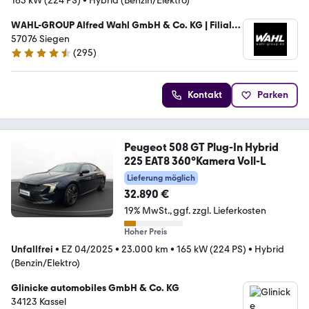
165 kW (224 PS)
•
Hybrid (Benzin/Elektro)
WAHL-GROUP Alfred Wahl GmbH & Co. KG | Filiale
Siegen
57076 Siegen
(
295
)
4.3 Sterne
Kontakt
Parken
Peugeot 508 GT Plug-In Hybrid
225 EAT8 360°Kamera Voll-L
Lieferung möglich
32.890 €
19% MwSt.
ggf. zzgl. Lieferkosten
Hoher Preis
Unfallfrei
•
EZ 04/2025
•
23.000 km
•
165 kW (224 PS)
•
Hybrid
(Benzin/Elektro)
Glinicke automobiles GmbH & Co. KG
34123 Kassel