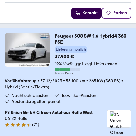
Kontakt
Parken
Peugeot 508 SW 1.6 Hybrid4 360
PSE
Lieferung möglich
37.900 €
19% MwSt.
ggf. zzgl. Lieferkosten
Fairer Preis
Vorführfahrzeug
•
EZ 12/2023
•
55.100 km
•
265 kW (360 PS)
•
Hybrid (Benzin/Elektro)
Nachtsichtassistent
Totwinkel-Assistent
Abstandsregeltempomat
PS Union GmbH Citroen Autohaus Halle West
06122 Halle
(
71
)
4.4 Sterne