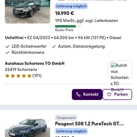
Lieferung möglich
18.990 €
19% MwSt.
ggf. zzgl. Lieferkosten
Guter Preis
Unfallfrei
•
EZ 04/2023
•
64.300 km
•
96 kW (131 PS)
•
Diesel
LED-Scheinwerfer
Autom. Distanzregelung
Rückfahrkamera
Autohaus Schortens TO GmbH
26419 Schortens
(
191
)
5 Sterne
Kontakt
Parken
Gesponsert
Peugeot 508 1.2 PureTech GT
Aut.*NAVI*LED*SPUR*PDC*SHZ*
Lieferung möglich