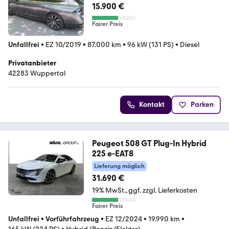
15.900 €
Fairer Preis
Unfallfrei
•
EZ 10/2019
•
87.000 km
•
96 kW (131 PS)
•
Diesel
Privatanbieter
42283 Wuppertal
Kontakt
Parken
Peugeot 508 GT Plug-In Hybrid
225 e-EAT8
Lieferung möglich
31.690 €
19% MwSt.
ggf. zzgl. Lieferkosten
Fairer Preis
Unfallfrei
•
Vorführfahrzeug
•
EZ 12/2024
•
19.990 km
•