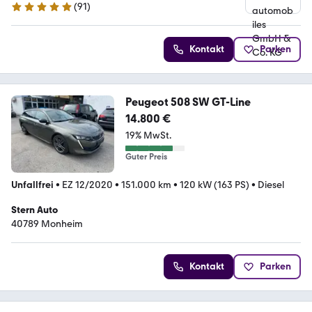
(
91
)
4.8 Sterne
Kontakt
Parken
Peugeot 508 SW GT-Line
14.800 €
19% MwSt.
Guter Preis
Unfallfrei
•
EZ 12/2020
•
151.000 km
•
120 kW (163 PS)
•
Diesel
Stern Auto
40789 Monheim
Kontakt
Parken