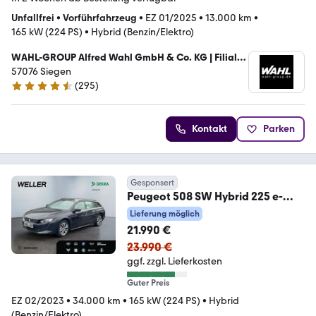
Unfallfrei
•
Vorführfahrzeug
•
EZ 01/2025
•
13.000 km
•
165 kW (224 PS)
•
Hybrid (Benzin/Elektro)
WAHL-GROUP Alfred Wahl GmbH & Co. KG | Filiale
Siegen
57076 Siegen
(
295
)
4.3 Sterne
Kontakt
Parken
Gesponsert
Peugeot 508 SW Hybrid 225 e-
EAT8 ActivePack *SHZ*CAM*Nav
Lieferung möglich
21.990 €
23.990 €
ggf. zzgl. Lieferkosten
Guter Preis
EZ 02/2023
•
34.000 km
•
165 kW (224 PS)
•
Hybrid
(Benzin/Elektro)