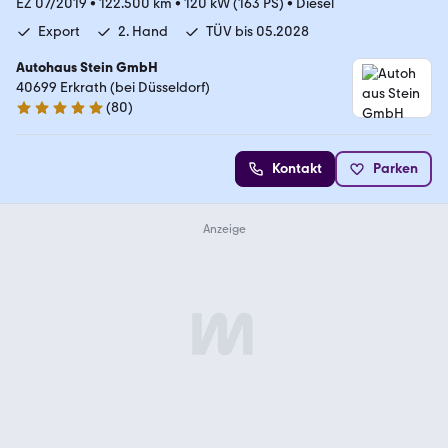
EZ 07/2019
•
122.500 km
•
120 kW (163 PS)
•
Diesel
Export
2. Hand
TÜV bis 05.2028
Autohaus Stein GmbH
40699 Erkrath (bei Düsseldorf)
(
80
)
4.9 Sterne
Kontakt
Parken