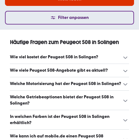
Filter anpassen
Häufige Fragen zum Peugeot 508 in Solingen
Wie viel kostet der Peugeot 508 in Solingen?
Ein guter Preis für einen Peugeot 508 in Solingen liegt
Wie viele Peugeot 508-Angebote gibt es aktuell?
zwischen 14.800 € und 22.660 €. (Stand: 9.8.2026)
Es gibt insgesamt 21 Peugeot 508 bei mobile.de, davon 21
Welche Motorisierung hat der Peugeot 508 in Solingen?
Gebraucht- und 0 Neuwagen. (Stand: 9.8.2026)
Der Peugeot 508 in Solingen hat Leistungen zwischen 120
Welche Getriebeoptionen bietet der Peugeot 508 in
und 360 PS. (Stand: 9.8.2026)
Solingen?
Der Peugeot 508 in Solingen ist mit automatischem und
In welchen Farben ist der Peugeot 508 in Solingen
manuellem Getriebe erhältlich. (Stand: 9.8.2026)
erhältlich?
Den Peugeot 508 in Solingen gibt es in folgenden Farben:
Wie kann ich auf mobile.de einen Peugeot 508