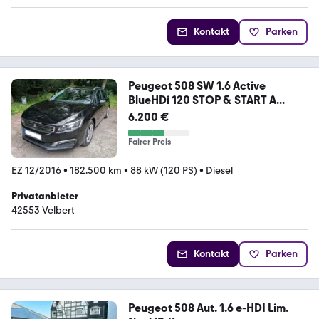
Kontakt
Parken
Peugeot 508 SW 1.6 Active
BlueHDi 120 STOP & START A...
6.200 €
Fairer Preis
EZ 12/2016
•
182.500 km
•
88 kW (120 PS)
•
Diesel
Privatanbieter
42553 Velbert
Kontakt
Parken
Peugeot 508 Aut. 1.6 e-HDI Lim.