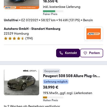
18.550 €
inkl. kostenlose Lieferung
Fairer Preis
Unfallfrei
•
EZ 07/2021
•
58.127 km
•
96 kW (131 PS)
•
Benzin
Autohero GmbH - Standort Hamburg
22529 Hamburg
(
194
)
4.6 Sterne
Kontakt
Parken
Gesponsert
Peugeot 508 508 Allure Plug-In
Hybrid 225 e-EAT8 Hybrid
Lieferung möglich
38.990 €
19% MwSt.
ggf. zzgl. Lieferkosten
Hoher Preis
In 2 Wochen ab Bestellung verfügbar