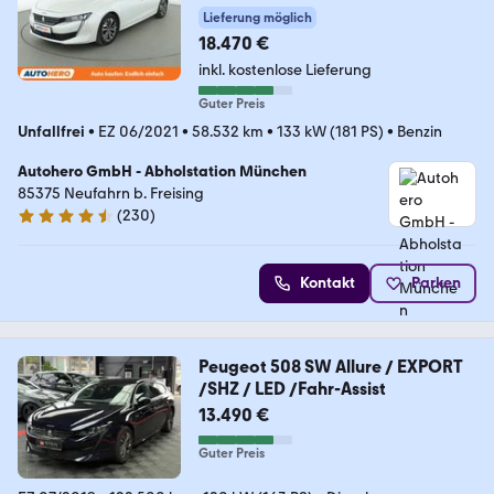
Lieferung möglich
18.470 €
inkl. kostenlose Lieferung
Guter Preis
Unfallfrei
•
EZ 06/2021
•
58.532 km
•
133 kW (181 PS)
•
Benzin
Autohero GmbH - Abholstation München
85375 Neufahrn b. Freising
(
230
)
4.4 Sterne
Kontakt
Parken
Peugeot 508 SW Allure / EXPORT
/SHZ / LED /Fahr-Assist
13.490 €
Guter Preis