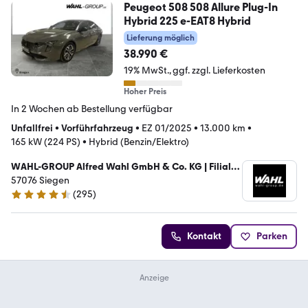
Peugeot 508 508 Allure Plug-In
Hybrid 225 e-EAT8 Hybrid
Lieferung möglich
38.990 €
19% MwSt.
ggf. zzgl. Lieferkosten
Hoher Preis
In 2 Wochen ab Bestellung verfügbar
Unfallfrei
•
Vorführfahrzeug
•
EZ 01/2025
•
13.000 km
•
165 kW (224 PS)
•
Hybrid (Benzin/Elektro)
WAHL-GROUP Alfred Wahl GmbH & Co. KG | Filiale
Siegen
57076 Siegen
(
295
)
4.3 Sterne
Kontakt
Parken