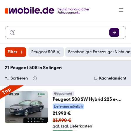
Filter
Peugeot 508
Beschädigte Fahrzeuge: Nicht an
21 Peugeot 508 in Solingen
Sortieren
Kachelansicht
Top
Gesponsert
Peugeot 508 SW Hybrid 225 e-
EAT8 ActivePack *SHZ*CAM*Nav
Lieferung möglich
21.990 €
23.990 €
ggf. zzgl. Lieferkosten