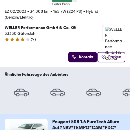
Guter Preis
EZ 02/2023
•
34.000 km
•
165 kW (224 PS)
•
Hybrid
(Benzin/Elektro)
WELLER Performance GmbH & Co. KG
33330 Gütersloh
(
9
)
4.2 Sterne
Kontakt
Parken
Ähnliche Fahrzeuge des Anbieters
Peugeot 508 1.6 PureTech Allure
Aut.*NAV*TEMPO*CAM*PDC*