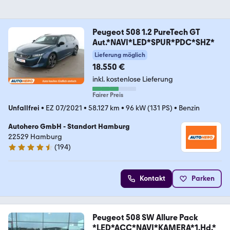
Peugeot 508 1.2 PureTech GT
Aut.*NAVI*LED*SPUR*PDC*SHZ*
Lieferung möglich
18.550 €
inkl. kostenlose Lieferung
Fairer Preis
Unfallfrei
•
EZ 07/2021
•
58.127 km
•
96 kW (131 PS)
•
Benzin
Autohero GmbH - Standort Hamburg
22529 Hamburg
(
194
)
4.6 Sterne
Kontakt
Parken
Peugeot 508 SW Allure Pack
*LED*ACC*NAVI*KAMERA*1.Hd.*