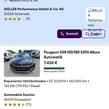
Keyless Entry & Go
WELLER Performance GmbH & Co. KG
33330 Gütersloh
(
9
)
4.2 Sterne
Kontakt
Parken
Peugeot 508 HDi180 EAT6 Allure
Automatik
7.450 €
Sehr guter Preis
Reparierter Unfallschaden
•
EZ 12/2015
•
165.000 km
•
132 kW (179 PS)
•
Diesel
Automobile Sourlas
40599 Düsseldorf
(
71
)
4.6 Sterne