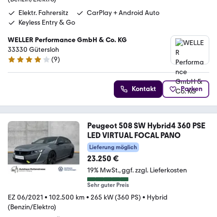
Elektr. Fahrersitz
CarPlay + Android Auto
Keyless Entry & Go
WELLER Performance GmbH & Co. KG
33330 Gütersloh
(
9
)
4.2 Sterne
Kontakt
Parken
Peugeot 508 SW Hybrid4 360 PSE
LED VIRTUAL FOCAL PANO
Lieferung möglich
23.250 €
19% MwSt.
ggf. zzgl. Lieferkosten
Sehr guter Preis
EZ 06/2021
•
102.500 km
•
265 kW (360 PS)
•
Hybrid
(Benzin/Elektro)