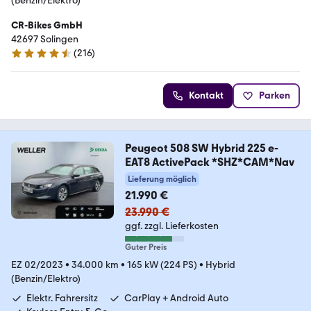
(Benzin/Elektro)
CR-Bikes GmbH
42697 Solingen
(
216
)
4.4 Sterne
Kontakt
Parken
Peugeot 508 SW Hybrid 225 e-
EAT8 ActivePack *SHZ*CAM*Nav
Lieferung möglich
21.990 €
23.990 €
ggf. zzgl. Lieferkosten
Guter Preis
EZ 02/2023
•
34.000 km
•
165 kW (224 PS)
•
Hybrid
(Benzin/Elektro)
Elektr. Fahrersitz
CarPlay + Android Auto