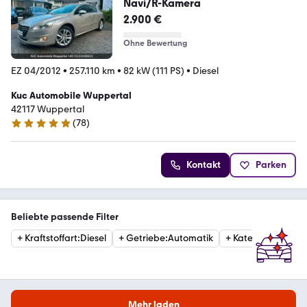
Navi/R-Kamera
2.900 €
Ohne Bewertung
EZ 04/2012
•
257.110 km
•
82 kW (111 PS)
•
Diesel
Kuc Automobile Wuppertal
42117 Wuppertal
(
78
)
5 Sterne
Kontakt
Parken
Beliebte passende Filter
+
Kraftstoffart
:
Diesel
+
Getriebe
:
Automatik
+
Kategorie
:
Estat
Mehr laden