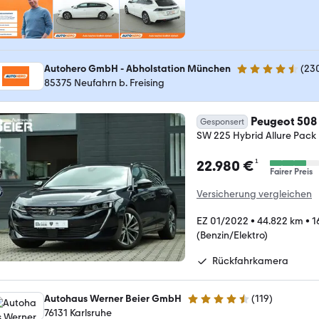
Autohero GmbH - Abholstation München
(
23
4.4 Sterne
85375 Neufahrn b. Freising
Peugeot 508
Gesponsert
SW 225 Hybrid Allure Pack N
¹
22.980 €
Fairer Preis
Versicherung vergleichen
EZ 01/2022
•
44.822 km
•
1
(Benzin/Elektro)
Rückfahrkamera
Autohaus Werner Beier GmbH
(
119
)
4.3 Sterne
76131 Karlsruhe