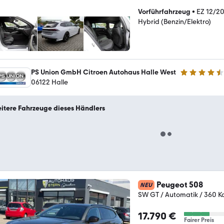
Vorführfahrzeug
•
EZ 12/2
Hybrid (Benzin/Elektro)
PS Union GmbH Citroen Autohaus Halle West
4.4 Sterne
06122 Halle
itere Fahrzeuge dieses Händlers
Peugeot 508
NEU
SW GT / Automatik / 360 K
17.790 €
Fairer Preis