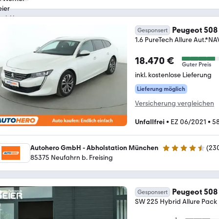
Peugeot 508
Gesponsert
1.6 PureTech Allure Aut
18.470 €
Guter Preis
inkl. kostenlose Lieferung
Lieferung möglich
Versicherung vergleichen
Unfallfrei
•
EZ 06/2021
•
5
Autohero GmbH - Abholstation München
(
23
4.4 Sterne
85375 Neufahrn b. Freising
Peugeot 508
Gesponsert
SW 225 Hybrid Allure Pack N