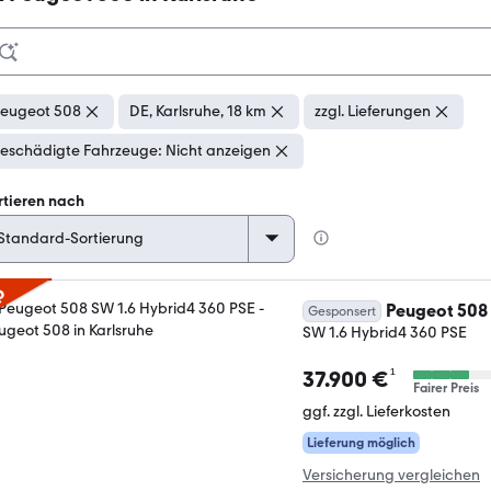
eugeot 508
DE, Karlsruhe, 18 km
zzgl. Lieferungen
eschädigte Fahrzeuge: Nicht anzeigen
rtieren nach
p
Peugeot 508
Gesponsert
SW 1.6 Hybrid4 360 PSE
¹
37.900 €
Fairer Preis
ggf. zzgl. Lieferkosten
Lieferung möglich
Versicherung vergleichen