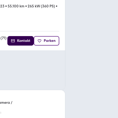
023
•
55.100 km
•
265 kW (360 PS)
•
(
71
)
Kontakt
Parken
amera /