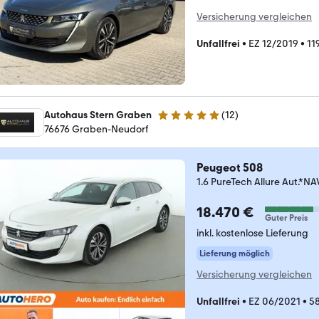
Versicherung vergleichen
Unfallfrei
•
EZ 12/2019
•
11
Autohaus Stern Graben
(
12
)
5 Sterne
76676 Graben-Neudorf
Peugeot 508
1.6 PureTech Allure Aut
18.470 €
Guter Preis
inkl. kostenlose Lieferung
Lieferung möglich
Versicherung vergleichen
Unfallfrei
•
EZ 06/2021
•
5