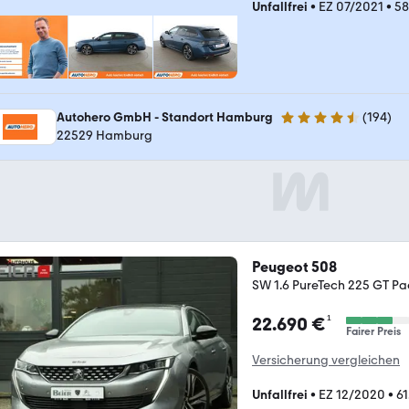
Unfallfrei
•
EZ 07/2021
•
58
Autohero GmbH - Standort Hamburg
(
194
)
4.6 Sterne
22529 Hamburg
Peugeot 508
SW 1.6 PureTech 225 GT Pac
¹
22.690 €
Fairer Preis
Versicherung vergleichen
Unfallfrei
•
EZ 12/2020
•
61