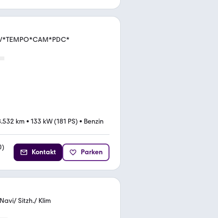
.*NAV*TEMPO*CAM*PDC*
8.532 km
•
133 kW (181 PS)
•
Benzin
0
)
Kontakt
Parken
avi/ Sitzh./ Klim