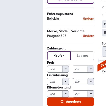
Fahrzeugzustand
Beliebig
ändern
P
Marke, Modell, Variante
B
Peugeot 508
ändern
So
Zahlungsart
Kaufen
Leasen
Preis
To
Erstzulassung
Kilometerstand
Angebote