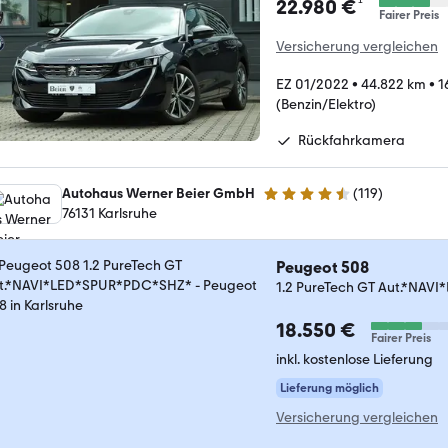
¹
22.980 €
Fairer Preis
Versicherung vergleichen
EZ 01/2022
•
44.822 km
•
1
(Benzin/Elektro)
Rückfahrkamera
Autohaus Werner Beier GmbH
(
119
)
4.3 Sterne
76131 Karlsruhe
Peugeot 508
1.2 PureTech GT Aut.*NA
18.550 €
Fairer Preis
inkl. kostenlose Lieferung
Lieferung möglich
Versicherung vergleichen