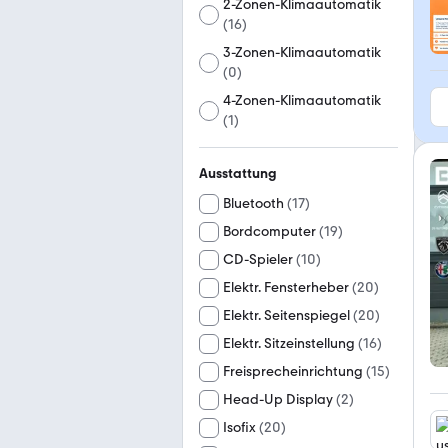
2-Zonen-Klimaautomatik
(
16
)
3-Zonen-Klimaautomatik
(
0
)
4-Zonen-Klimaautomatik
(
1
)
Ausstattung
Bluetooth
(
17
)
Bordcomputer
(
19
)
CD-Spieler
(
10
)
Elektr. Fensterheber
(
20
)
Elektr. Seitenspiegel
(
20
)
Elektr. Sitzeinstellung
(
16
)
Freisprecheinrichtung
(
15
)
Head-Up Display
(
2
)
Isofix
(
20
)