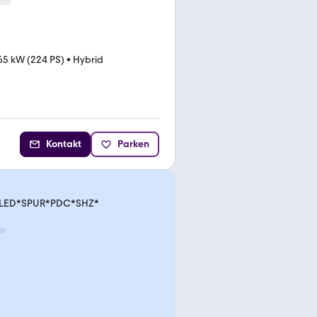
65 kW (224 PS)
•
Hybrid
Kontakt
Parken
VI*LED*SPUR*PDC*SHZ*