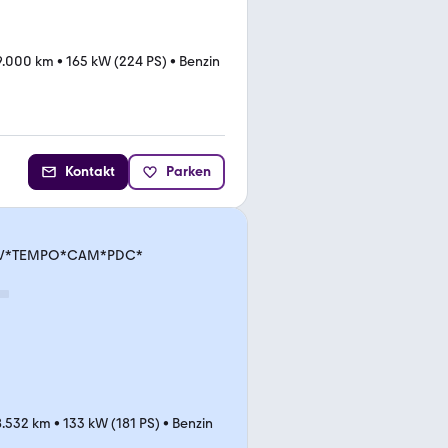
9.000 km
•
165 kW (224 PS)
•
Benzin
Kontakt
Parken
.*NAV*TEMPO*CAM*PDC*
8.532 km
•
133 kW (181 PS)
•
Benzin