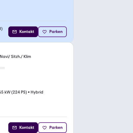
0
)
Kontakt
Parken
avi/ Sitzh./ Klim
65 kW (224 PS)
•
Hybrid
Kontakt
Parken