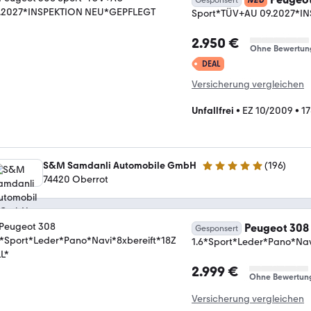
Sport*TÜV+AU 09.2027*I
2.950 €
Ohne Bewertun
DEAL
Versicherung vergleichen
Unfallfrei
•
EZ 10/2009
•
1
S&M Samdanli Automobile GmbH
(
196
)
5 Sterne
74420 Oberrot
Peugeot 308
Gesponsert
1.6*Sport*Leder*Pano*Nav
2.999 €
Ohne Bewertun
Versicherung vergleichen