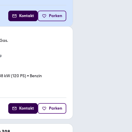
Kontakt
Parken
 Gas.
g
88 kW (120 PS)
•
Benzin
Kontakt
Parken
t 308