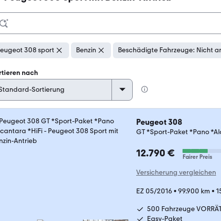
eugeot 308 sport
Benzin
Beschädigte Fahrzeuge: Nicht a
rtieren nach
Peugeot 308
GT *Sport-Paket *Pano *Al
12.790 €
Fairer Preis
Versicherung vergleichen
EZ 05/2016
•
99.900 km
•
1
500 Fahrzeuge VORRÄ
Easy-Paket