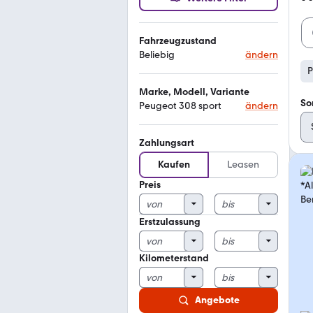
Fahrzeugzustand
Beliebig
ändern
P
Marke, Modell, Variante
So
Peugeot 308 sport
ändern
Zahlungsart
Kaufen
Leasen
Preis
Erstzulassung
Kilometerstand
Angebote