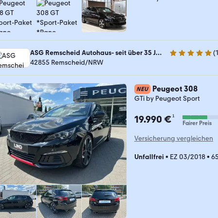
ASG Remscheid Autohaus- seit über 35 Jahren...
(
4.8 Sterne
42855 Remscheid/NRW
Peugeot 308
NEU
GTi by Peugeot Sport
¹
19.990 €
Fairer Preis
Versicherung vergleichen
Unfallfrei
•
EZ 03/2018
•
6