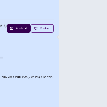
1218
)
Kontakt
Parken
5.706 km
•
200 kW (272 PS)
•
Benzin