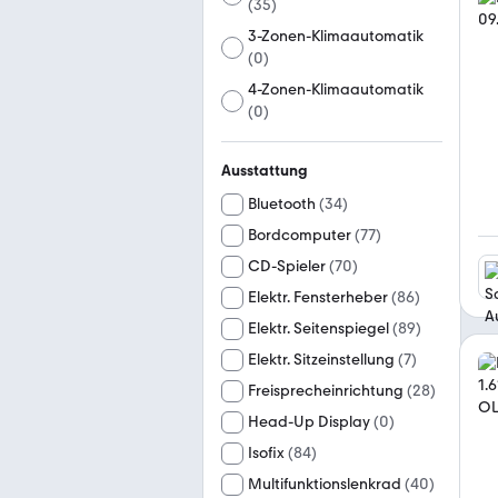
(
35
)
3-Zonen-Klimaautomatik
(
0
)
4-Zonen-Klimaautomatik
(
0
)
Ausstattung
Bluetooth
(
34
)
Bordcomputer
(
77
)
CD-Spieler
(
70
)
Elektr. Fensterheber
(
86
)
Elektr. Seitenspiegel
(
89
)
Elektr. Sitzeinstellung
(
7
)
Freisprecheinrichtung
(
28
)
Head-Up Display
(
0
)
Isofix
(
84
)
Multifunktionslenkrad
(
40
)