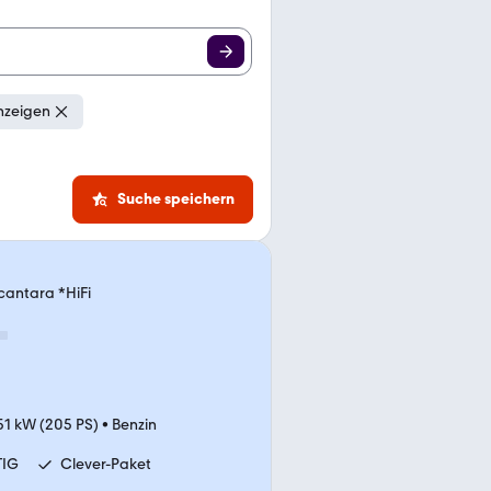
nzeigen
Suche speichern
cantara *HiFi
51 kW (205 PS)
•
Benzin
TIG
Clever-Paket