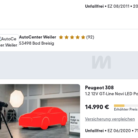
Unfallfrei
•
EZ 08/2011
•
20
AutoCenter Weiler
(
92
)
4.9 Sterne
53498 Bad Breisig
Peugeot 308
1.2 12V GT-Line Navi LED P
14.990 €
Erhöhter Preis
Versicherung vergleichen
Unfallfrei
•
EZ 06/2020
•
7