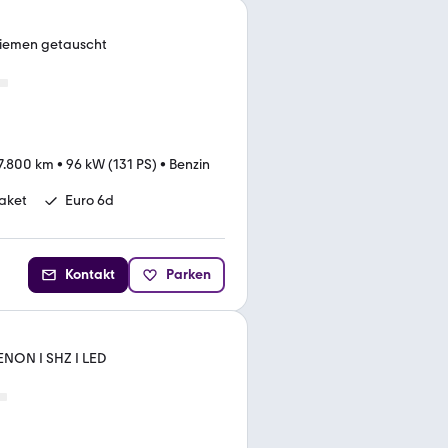
riemen getauscht
7.800 km
•
96 kW (131 PS)
•
Benzin
aket
Euro 6d
Kontakt
Parken
DENON I SHZ I LED