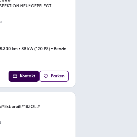
NSPEKTION NEU*GEPFLEGT
g
78.300 km
•
88 kW (120 PS)
•
Benzin
Kontakt
Parken
i*8xbereift*18ZOLL*
g