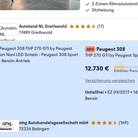
2-Zonen-Klimaautomat
Sitzheizung
Autoland NL Greifswald
(
17
)
4.7 Sterne
17489 Greifswald
Peugeot 308
NEU
THP 270 GTi by Peugeot Sp
12.730 €
Erhöhter Preis
Versicherung vergleichen
Unfallfrei
•
EZ 09/2017
•
14
Benzin
ahg Autohandelsgesellschaft mbH
(
169
)
4.4 Sterne
72336 Balingen