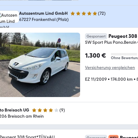
Autozentrum Lind GmbH
(
72
)
4.9 Sterne
67227 Frankenthal (Pfalz)
Peugeot 308
Gesponsert
SW Sport Plus Pano.Benzin
1.300 €
Ohne Bewertun
Versicherung vergleichen
EZ 11/2009
•
174.000 km
•
to Breisach UG
(
9
)
3.8 Sterne
206 Breisach am Rhein
Peugeo
Gesponsert
NEU