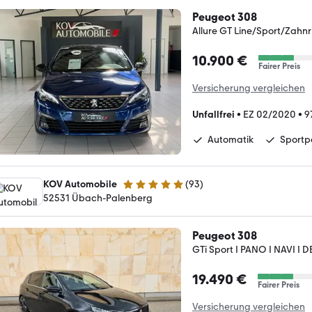
Peugeot 308
Allure GT Line/Sport/Zahn
10.900 €
Fairer Preis
Versicherung vergleichen
Unfallfrei
•
EZ 02/2020
•
9
Automatik
Sportp
KOV Automobile
(
93
)
4.8 Sterne
52531 Übach-Palenberg
Peugeot 308
GTi Sport I PANO I NAVI I 
19.490 €
Fairer Preis
Versicherung vergleichen