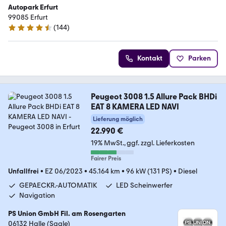
Autopark Erfurt
99085 Erfurt
(
144
)
4.7 Sterne
Kontakt
Parken
Peugeot 3008 1.5 Allure Pack BHDi
EAT 8 KAMERA LED NAVI
Lieferung möglich
22.990 €
19% MwSt.
ggf. zzgl. Lieferkosten
Fairer Preis
Unfallfrei
•
EZ 06/2023
•
45.164 km
•
96 kW (131 PS)
•
Diesel
GEPAECKR.-AUTOMATIK
LED Scheinwerfer
Navigation
PS Union GmbH Fil. am Rosengarten
06132 Halle (Saale)