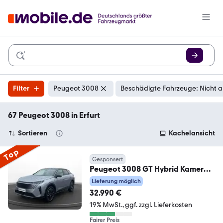
Filter
Peugeot 3008
Beschädigte Fahrzeuge: Nicht 
67 Peugeot 3008 in Erfurt
Sortieren
Kachelansicht
Top
Gesponsert
Peugeot 3008 GT Hybrid Kamera
ACC PDC Navi SHZ
Lieferung möglich
32.990 €
19% MwSt.
ggf. zzgl. Lieferkosten
Fairer Preis