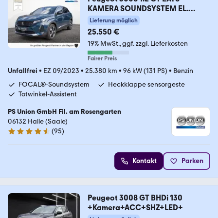
KAMERA SOUNDSYSTEM EL.
HECKKL.
Lieferung möglich
25.550 €
19% MwSt.
ggf. zzgl. Lieferkosten
Fairer Preis
Unfallfrei
•
EZ 09/2023
•
25.380 km
•
96 kW (131 PS)
•
Benzin
FOCAL®-Soundsystem
Heckklappe sensorgeste
Totwinkel-Assistent
PS Union GmbH Fil. am Rosengarten
06132 Halle (Saale)
(
95
)
4.6 Sterne
Kontakt
Parken
Peugeot 3008 GT BHDi 130
+Kamera+ACC+SHZ+LED+