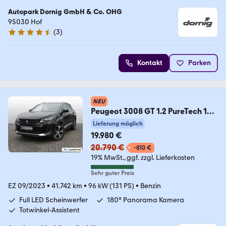
Autopark Dornig GmbH & Co. OHG
95030 Hof
(
3
)
4.7 Sterne
Kontakt
Parken
NEU
Peugeot 3008 GT 1.2 PureTech 130
AHK/ACC/BLIS/CAM/GARAN
Lieferung möglich
19.980 €
20.790 €
-810 €
19% MwSt.
ggf. zzgl. Lieferkosten
Sehr guter Preis
EZ 09/2023
•
41.742 km
•
96 kW (131 PS)
•
Benzin
Full LED Scheinwerfer
180° Panorama Kamera
Totwinkel-Assistent