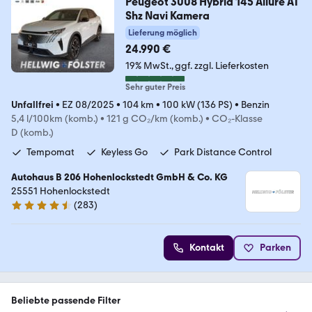
Peugeot 3008 Hybrid 145 Allure AT
Shz Navi Kamera
Lieferung möglich
24.990 €
19% MwSt.
ggf. zzgl. Lieferkosten
Sehr guter Preis
Unfallfrei
•
EZ 08/2025
•
104 km
•
100 kW (136 PS)
•
Benzin
5,4 l/100km (komb.)
•
121 g CO₂/km (komb.)
•
CO₂-Klasse
D (komb.)
Tempomat
Keyless Go
Park Distance Control
Autohaus B 206 Hohenlockstedt GmbH & Co. KG
25551 Hohenlockstedt
(
283
)
4.5 Sterne
Kontakt
Parken
Beliebte passende Filter