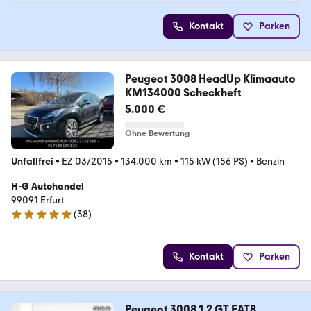
Kontakt
Parken
Peugeot 3008 HeadUp Klimaauto
KM134000 Scheckheft
5.000 €
Ohne Bewertung
Unfallfrei
•
EZ 03/2015
•
134.000 km
•
115 kW (156 PS)
•
Benzin
H-G Autohandel
99091 Erfurt
(
38
)
4.9 Sterne
Kontakt
Parken
Peugeot 3008 1.2 GT EAT8