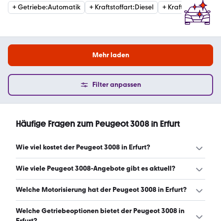
+
Getriebe
:
Automatik
+
Kraftstoffart
:
Diesel
+
Kraftstoffart
:
Ben
Mehr laden
Filter anpassen
Häufige Fragen zum Peugeot 3008 in Erfurt
Wie viel kostet der Peugeot 3008 in Erfurt?
Ein guter Preis für einen Peugeot 3008 in Erfurt liegt
Wie viele Peugeot 3008-Angebote gibt es aktuell?
zwischen 22.440 € und 30.141 €. Leasingangebote
starten ab 150 € monatlich. (Stand: 8.8.2026)
Es gibt insgesamt 67 Peugeot 3008 bei mobile.de, davon
Welche Motorisierung hat der Peugeot 3008 in Erfurt?
66 Gebraucht- und 1 Neuwagen. (Stand: 8.8.2026)
Der Peugeot 3008 in Erfurt hat Leistungen zwischen 131
Welche Getriebeoptionen bietet der Peugeot 3008 in
und 224 PS. (Stand: 8.8.2026)
Erfurt?