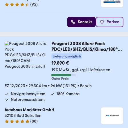
(
95
)
4.6 Sterne
Kontakt
Parken
Peugeot 3008 Allure Pack
PDC/LED/SHZ/BLIS/Klima/180°C
AM
Lieferung möglich
19.890 €
19% MwSt.
ggf. zzgl. Lieferkosten
Guter Preis
EZ 12/2023
•
29.304 km
•
96 kW (131 PS)
•
Benzin
Navigationssystem
180° Kamera
Notbremsassistent
Autohaus Markötter GmbH
32108 Bad Salzuflen
(
88
)
5 Sterne