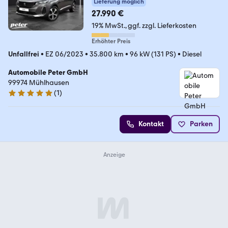
Lieferung möglich
27.990 €
19% MwSt.
ggf. zzgl. Lieferkosten
Erhöhter Preis
Unfallfrei
•
EZ 06/2023
•
35.800 km
•
96 kW (131 PS)
•
Diesel
Automobile Peter GmbH
99974 Mühlhausen
(
1
)
5 Sterne
Kontakt
Parken