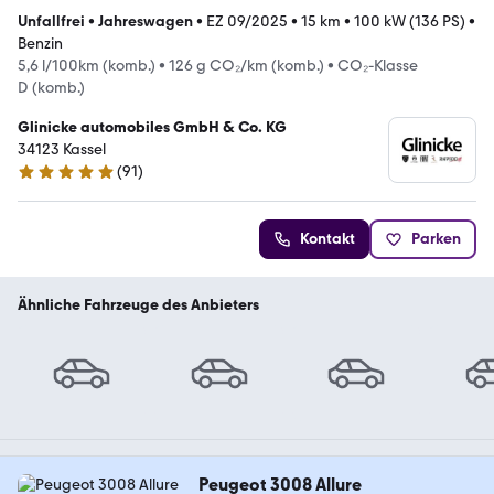
Unfallfrei
•
Jahreswagen
•
EZ 09/2025
•
15 km
•
100 kW (136 PS)
•
Benzin
5,6 l/100km (komb.)
•
126 g CO₂/km (komb.)
•
CO₂-Klasse
D (komb.)
Glinicke automobiles GmbH & Co. KG
34123 Kassel
(
91
)
4.8 Sterne
Kontakt
Parken
Ähnliche Fahrzeuge des Anbieters
Peugeot 3008 Allure