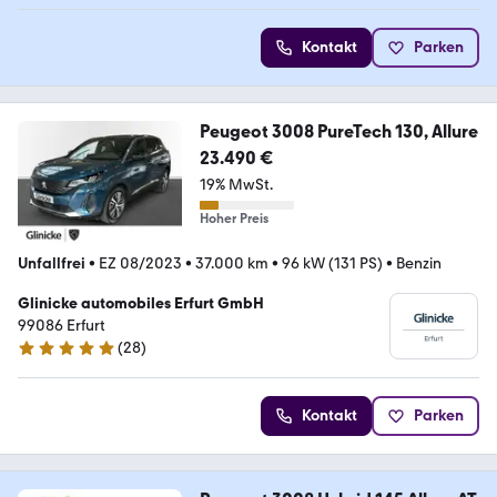
Kontakt
Parken
Peugeot 3008 PureTech 130, Allure
23.490 €
19% MwSt.
Hoher Preis
Unfallfrei
•
EZ 08/2023
•
37.000 km
•
96 kW (131 PS)
•
Benzin
Glinicke automobiles Erfurt GmbH
99086 Erfurt
(
28
)
4.8 Sterne
Kontakt
Parken