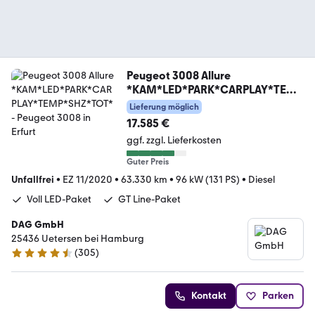
Peugeot 3008 Allure
*KAM*LED*PARK*CARPLAY*TEMP
*SHZ*TOT*
Lieferung möglich
17.585 €
ggf. zzgl. Lieferkosten
Guter Preis
Unfallfrei
•
EZ 11/2020
•
63.330 km
•
96 kW (131 PS)
•
Diesel
Voll LED-Paket
GT Line-Paket
DAG GmbH
25436 Uetersen bei Hamburg
(
305
)
4.5 Sterne
Kontakt
Parken