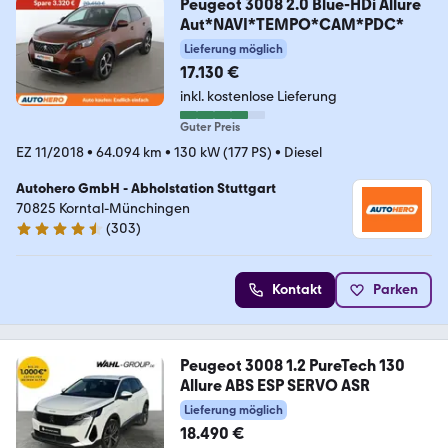
Peugeot 3008 2.0 Blue-HDi Allure
Aut*NAVI*TEMPO*CAM*PDC*
Lieferung möglich
17.130 €
inkl. kostenlose Lieferung
Guter Preis
EZ 11/2018
•
64.094 km
•
130 kW (177 PS)
•
Diesel
Autohero GmbH - Abholstation Stuttgart
70825 Korntal-Münchingen
(
303
)
4.4 Sterne
Kontakt
Parken
Peugeot 3008 1.2 PureTech 130
Allure ABS ESP SERVO ASR
Lieferung möglich
18.490 €