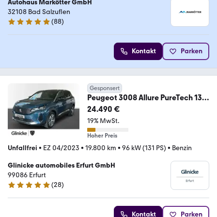
Autohaus Markötter GmbH
32108 Bad Salzuflen
(
88
)
5 Sterne
Kontakt
Parken
Gesponsert
Peugeot 3008 Allure PureTech 130
NAVI/- 1 Jahr Garantie
24.490 €
19% MwSt.
Hoher Preis
Unfallfrei
•
EZ 04/2023
•
19.800 km
•
96 kW (131 PS)
•
Benzin
Glinicke automobiles Erfurt GmbH
99086 Erfurt
(
28
)
4.8 Sterne
Kontakt
Parken