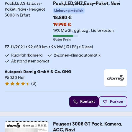
Pack,LED,SHZ,Easy-Paket, Navi
Lieferung möglich
18.880 €
19.990 €
19% MwSt.
ggf. zzgl. Lieferkosten
Guter Preis
EZ 11/2021
•
92.650 km
•
96 kW (131 PS)
•
Diesel
Rückfahrkamera
2-Zonen-Klimaautomatik
Abstandstempomat
Autopark Dornig GmbH & Co. OHG
95030 Hof
(
3
)
4.7 Sterne
Kontakt
Parken
Peugeot 3008 GT Pack, Kamera,
ACC, Navi