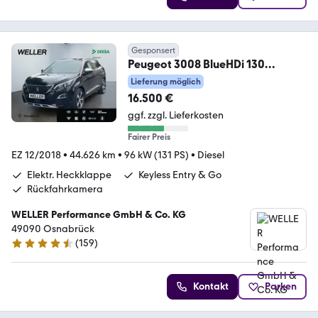
Gesponsert
Peugeot 3008 BlueHDi 130
Crossway
Lieferung möglich
*LED*Alcantara*SHZ*PDC
16.500 €
ggf. zzgl. Lieferkosten
Fairer Preis
EZ 12/2018
•
44.626 km
•
96 kW (131 PS)
•
Diesel
Elektr. Heckklappe
Keyless Entry & Go
Rückfahrkamera
WELLER Performance GmbH & Co. KG
49090 Osnabrück
(
159
)
4.5 Sterne
Kontakt
Parken