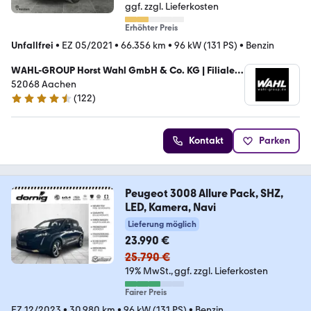
ggf. zzgl. Lieferkosten
Erhöhter Preis
Unfallfrei
•
EZ 05/2021
•
66.356 km
•
96 kW (131 PS)
•
Benzin
WAHL-GROUP Horst Wahl GmbH & Co. KG | Filiale
Aachen
52068 Aachen
(
122
)
4.6 Sterne
Kontakt
Parken
Peugeot 3008 Allure Pack, SHZ,
LED, Kamera, Navi
Lieferung möglich
23.990 €
25.790 €
19% MwSt.
ggf. zzgl. Lieferkosten
Fairer Preis
EZ 12/2023
•
30.980 km
•
96 kW (131 PS)
•
Benzin