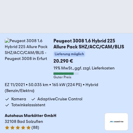
Peugeot 3008 1.6 Hybrid 225
Allure Pack SHZ/ACC/CAM/BLIS
Lieferung möglich
20.290 €
19% MwSt.
ggf. zzgl. Lieferkosten
Guter Preis
EZ 11/2021
•
50.035 km
•
165 kW (224 PS)
•
Hybrid
(Benzin/Elektro)
Kamera
AdaptiveCruise Control
Totwinkelassistent
Autohaus Markötter GmbH
32108 Bad Salzuflen
(
88
)
5 Sterne