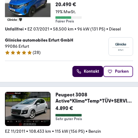
20.490 €
19% MwSt.
Fairer Preis
Unfallfrei
•
EZ 07/2021
•
58.500 km
•
96 kW (131 PS)
•
Diesel
Glinicke automobiles Erfurt GmbH
99086 Erfurt
(
28
)
4.8 Sterne
Kontakt
Parken
Peugeot 3008
Active*Klima*Temp*TÜV+SERVIC
E+GARANTIE
4.890 €
Sehr guter Preis
EZ 11/2011
•
108.433 km
•
115 kW (156 PS)
•
Benzin