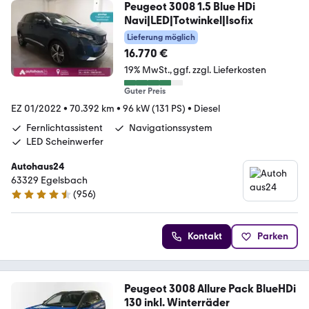
Peugeot 3008 1.5 Blue HDi
Navi|LED|Totwinkel|Isofix
Lieferung möglich
16.770 €
19% MwSt.
ggf. zzgl. Lieferkosten
Guter Preis
EZ 01/2022
•
70.392 km
•
96 kW (131 PS)
•
Diesel
Fernlichtassistent
Navigationssystem
LED Scheinwerfer
Autohaus24
63329 Egelsbach
(
956
)
4.3 Sterne
Kontakt
Parken
Peugeot 3008 Allure Pack BlueHDi
130 inkl. Winterräder