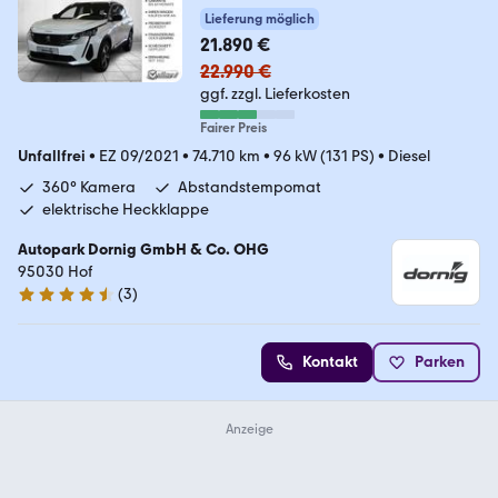
Lieferung möglich
21.890 €
22.990 €
ggf. zzgl. Lieferkosten
Fairer Preis
Unfallfrei
•
EZ 09/2021
•
74.710 km
•
96 kW (131 PS)
•
Diesel
360° Kamera
Abstandstempomat
elektrische Heckklappe
Autopark Dornig GmbH & Co. OHG
95030 Hof
(
3
)
4.7 Sterne
Kontakt
Parken