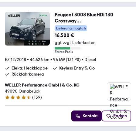
Peugeot 3008 BlueHDi 130
Crossway
*LED*Alcantara*SHZ*PDC
Lieferung möglich
16.500 €
ggf. zzgl. Lieferkosten
Fairer Preis
EZ 12/2018
•
44.626 km
•
96 kW (131 PS)
•
Diesel
Elektr. Heckklappe
Keyless Entry & Go
Rückfahrkamera
WELLER Performance GmbH & Co. KG
49090 Osnabrück
(
159
)
4.5 Sterne
Kontakt
Parken