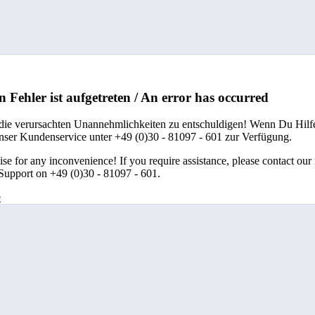
n Fehler ist aufgetreten / An error has occurred
 die verursachten Unannehmlichkeiten zu entschuldigen! Wenn Du Hilfe
unser Kundenservice unter +49 (0)30 - 81097 - 601 zur Verfügung.
se for any inconvenience! If you require assistance, please contact our
upport on +49 (0)30 - 81097 - 601.
e