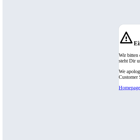
Ei
Wir bitten
steht Dir 
We apologi
Customer S
Homepag