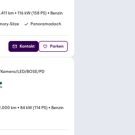
.411 km
•
116 kW (158 PS)
•
Benzin
mory-Sitze
Panoramadach
Kontakt
Parken
i/Kamera/LED/BOSE/PD
is
2.000 km
•
84 kW (114 PS)
•
Benzin