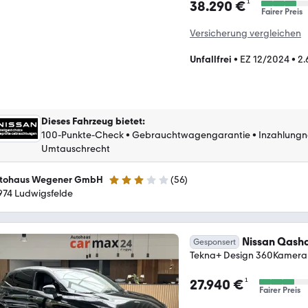
¹
38.290 €
Fairer Preis
Versicherung vergleichen
Unfallfrei
•
EZ 12/2024
•
2.
Dieses Fahrzeug bietet
:
100-Punkte-Check
•
Gebrauchtwagengarantie
•
Inzahlung
Umtauschrecht
tohaus Wegener GmbH
(
56
)
3 Sterne
974 Ludwigsfelde
Nissan Qash
Gesponsert
Tekna+ Design 360Kamera
¹
27.940 €
Fairer Preis