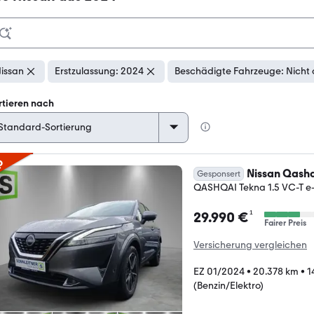
issan
Erstzulassung: 2024
Beschädigte Fahrzeuge: Nicht
rtieren nach
p
Nissan Qash
Gesponsert
QASHQAI Tekna 1.5 VC-T e
¹
29.990 €
Fairer Preis
Versicherung vergleichen
EZ 01/2024
•
20.378 km
•
1
(Benzin/Elektro)