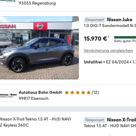
93055 Regensburg
Nissan Juke
Gesponsert
1.0 DIG-T Sondermodell N-S
¹
15.970 €
Sehr guter Pr
Versicherung vergleichen
Unfallfrei
•
EZ 04/2024
•
1
Autohaus Bohn GmbH
(
12
)
5 Sterne
99817 Eisenach
Nissan X-Trai
Gesponsert
Tekna 1.5 AT - HUD NAVI S