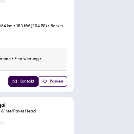
684 km
•
150 kW (204 PS)
•
Benzin
nahme
•
Finanzierung
•
Kontakt
Parken
qai
 WinterPaket Head