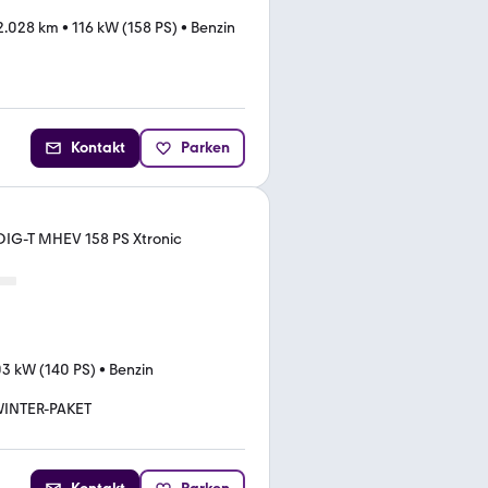
2.028 km
•
116 kW (158 PS)
•
Benzin
Kontakt
Parken
IG-T MHEV 158 PS Xtronic
03 kW (140 PS)
•
Benzin
INTER-PAKET