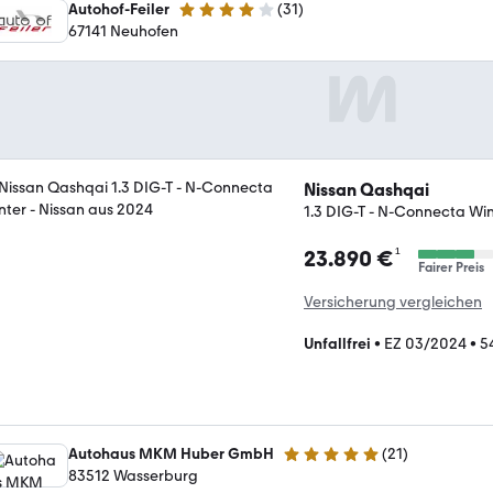
Autohof-Feiler
(
31
)
3.8 Sterne
67141 Neuhofen
Nissan Qashqai
1.3 DIG-T - N-Connecta Wi
¹
23.890 €
Fairer Preis
Versicherung vergleichen
Unfallfrei
•
EZ 03/2024
•
5
Autohaus MKM Huber GmbH
(
21
)
5 Sterne
83512 Wasserburg