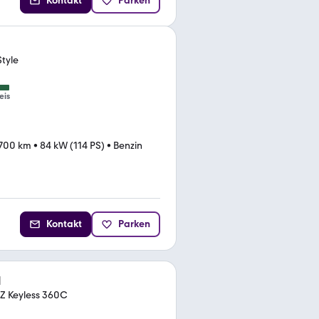
Kontakt
Parken
tyle
eis
.700 km
•
84 kW (114 PS)
•
Benzin
Kontakt
Parken
l
HZ Keyless 360C