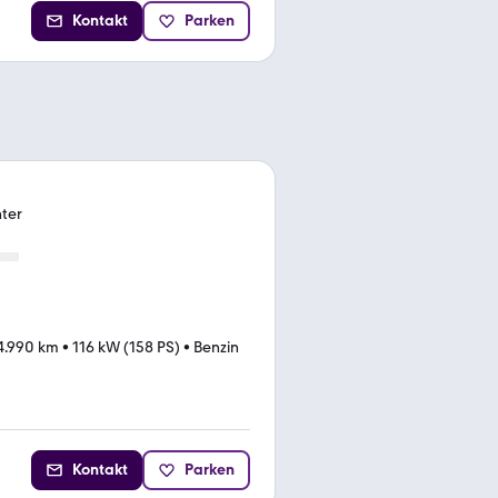
Kontakt
Parken
nter
4.990 km
•
116 kW (158 PS)
•
Benzin
Kontakt
Parken