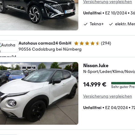
Versicherung vergleichen
Unfallfrei
•
EZ 10/2024
•
36
Tekna+
elektr. Me
Autohaus carmax24 GmbH
(
294
)
4.7 Sterne
90556 Cadolzburg bei Nürnberg
Nissan Juke
N-Sport/Leder/Klima/Nav
14.999 €
Sehr guter Pre
Versicherung vergleichen
Unfallfrei
•
EZ 04/2024
•
7