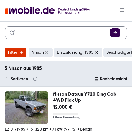
Filter
Nissan
Erstzulassung: 1985
Beschädigte 
5 Nissan aus 1985
Sortieren
Kachelansicht
Nissan Datsun Y720 King Cab
4WD Pick Up
12.000 €
Ohne Bewertung
EZ 01/1985
•
151.120 km
•
71 kW (97 PS)
•
Benzin