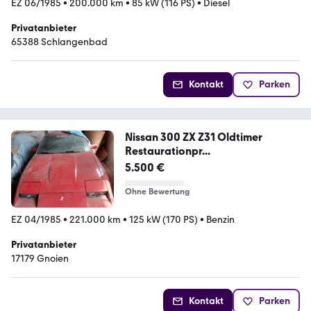
EZ 06/1985
•
200.000 km
•
85 kW (116 PS)
•
Diesel
Privatanbieter
65388 Schlangenbad
Kontakt
Parken
Nissan 300 ZX Z31 Oldtimer
Restaurationpr...
5.500 €
Ohne Bewertung
EZ 04/1985
•
221.000 km
•
125 kW (170 PS)
•
Benzin
Privatanbieter
17179 Gnoien
Kontakt
Parken