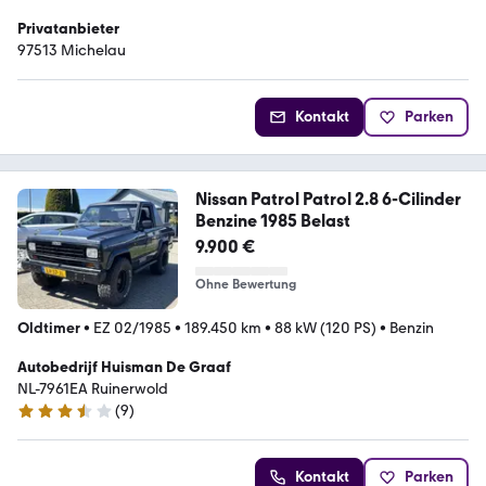
Privatanbieter
97513 Michelau
Kontakt
Parken
Nissan Patrol Patrol 2.8 6-Cilinder
Benzine 1985 Belast
9.900 €
Ohne Bewertung
Oldtimer
•
EZ 02/1985
•
189.450 km
•
88 kW (120 PS)
•
Benzin
Autobedrijf Huisman De Graaf
NL-7961EA Ruinerwold
(
9
)
3.3 Sterne
Kontakt
Parken