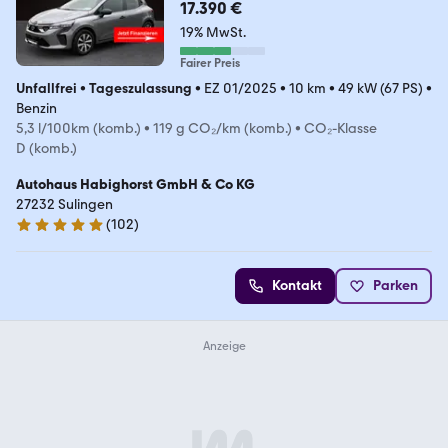
17.390 €
19% MwSt.
Fairer Preis
Unfallfrei
•
Tageszulassung
•
EZ 01/2025
•
10 km
•
49 kW (67 PS)
•
Benzin
5,3 l/100km (komb.)
•
119 g CO₂/km (komb.)
•
CO₂-Klasse
D (komb.)
Autohaus Habighorst GmbH & Co KG
27232 Sulingen
(
102
)
5 Sterne
Kontakt
Parken