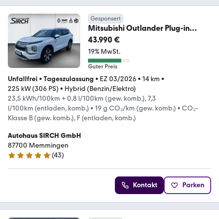
Gesponsert
Mitsubishi Outlander Plug-in
Hybrid Intro Edition 2,4l
43.990 €
19% MwSt.
Guter Preis
Unfallfrei
•
Tageszulassung
•
EZ 03/2026
•
14 km
•
225 kW (306 PS)
•
Hybrid (Benzin/Elektro)
23,5 kWh/100km + 0,8 l/100km (gew. komb.), 7,3
l/100km (entladen, komb.)
•
19 g CO₂/km (gew. komb.)
•
CO₂-
Klasse B (gew. komb.), F (entladen, komb.)
Autohaus SIRCH GmbH
87700 Memmingen
(
43
)
5 Sterne
Kontakt
Parken