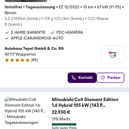
Unfallfrei
•
Tageszulassung
•
EZ 12/2025
•
10 km
•
67 kW (91 PS)
•
Benzin
5,2 l/100km (komb.)
•
118 g CO₂/km (komb.)
•
CO₂-Klasse
D (komb.)
5 JAHRE GARANTIE
PDC+KAMERA
APPLE-CAR/ANDROID-AUTO
Autohaus Tepel GmbH & Co. KG
42117 Wuppertal
(
89
)
4.8 Sterne
Kontakt
Parken
Mitsubishi Colt Diamant Edition
1.6 Hybrid 105 kW (143 P...
22.930 €
19% MwSt.
Sehr guter Preis