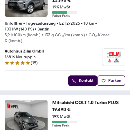
25.990 €
19% MwSt.
Fairer Preis
Unfallfrei
•
Tageszulassung
•
EZ 12/2025
•
10 km
•
103 kW (140 PS)
•
Benzin
5,9 l/100km (komb.)
•
133 g CO₂/km (komb.)
•
CO₂-Klasse
D (komb.)
Autohaus Zilm GmbH
16816 Neuruppin
(
19
)
4.9 Sterne
Kontakt
Parken
Mitsubishi COLT 1.0 Turbo PLUS
19.490 €
19% MwSt.
Fairer Preis