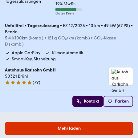
19% MwSt.
Guter Preis
Unfallfrei
•
Tageszulassung
•
EZ 12/2025
•
10 km
•
49 kW (67 PS)
•
Benzin
5,4 l/100km (komb.)
•
121 g CO₂/km (komb.)
•
CO₂-Klasse
D (komb.)
Apple CarPlay
Klimaautomatik
Smart-Key, Sitzheizung
Autohaus Karlsohn GmbH
50321 Brühl
(
79
)
5 Sterne
Kontakt
Parken
Mehr laden