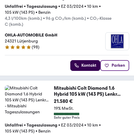
Unfallfrei
•
Tageszulassung
•
EZ 03/2024
•
10 km
•
105 kW (143 PS)
•
Benzin
4,3 l/100km (komb.)
•
96 g CO₂/km (komb.)
•
CO₂-Klasse
C (komb.)
OHLA-AUTOMOBILE GmbH
24321 Lütjenburg
(
98
)
4.9 Sterne
Kontakt
Parken
Mitsubishi Colt Diamond 1.6
Hybrid 105 kW (143 PS) Lenkr...
21.580 €
19% MwSt.
Sehr guter Preis
Unfallfrei
•
Tageszulassung
•
EZ 03/2024
•
10 km
•
105 kW (143 PS)
•
Benzin