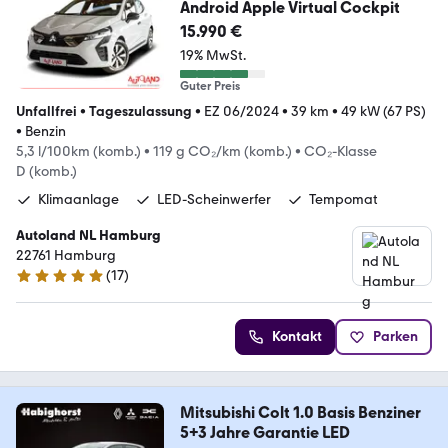
Android Apple Virtual Cockpit
15.990 €
19% MwSt.
Guter Preis
Unfallfrei
•
Tageszulassung
•
EZ 06/2024
•
39 km
•
49 kW (67 PS)
•
Benzin
5,3 l/100km (komb.)
•
119 g CO₂/km (komb.)
•
CO₂-Klasse
D (komb.)
Klimaanlage
LED-Scheinwerfer
Tempomat
Autoland NL Hamburg
22761 Hamburg
(
17
)
4.9 Sterne
Kontakt
Parken
Mitsubishi Colt 1.0 Basis Benziner
5+3 Jahre Garantie LED