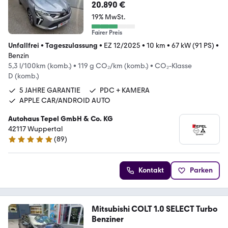
20.890 €
19% MwSt.
Fairer Preis
Unfallfrei
•
Tageszulassung
•
EZ 12/2025
•
10 km
•
67 kW (91 PS)
•
Benzin
5,3 l/100km (komb.)
•
119 g CO₂/km (komb.)
•
CO₂-Klasse
D (komb.)
5 JAHRE GARANTIE
PDC + KAMERA
APPLE CAR/ANDROID AUTO
Autohaus Tepel GmbH & Co. KG
42117 Wuppertal
(
89
)
4.8 Sterne
Kontakt
Parken
Mitsubishi COLT 1.0 SELECT Turbo
Benziner