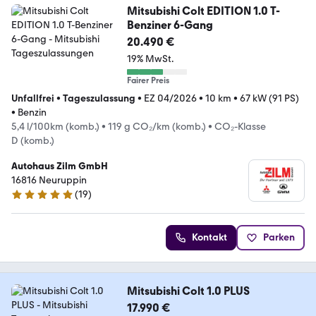
Mitsubishi Colt EDITION 1.0 T-
Benziner 6-Gang
20.490 €
19% MwSt.
Fairer Preis
Unfallfrei
•
Tageszulassung
•
EZ 04/2026
•
10 km
•
67 kW (91 PS)
•
Benzin
5,4 l/100km (komb.)
•
119 g CO₂/km (komb.)
•
CO₂-Klasse
D (komb.)
Autohaus Zilm GmbH
16816 Neuruppin
(
19
)
4.9 Sterne
Kontakt
Parken
Mitsubishi Colt 1.0 PLUS
17.990 €