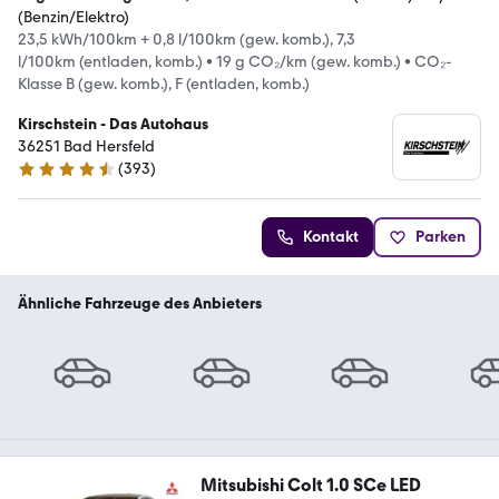
(Benzin/Elektro)
23,5 kWh/100km + 0,8 l/100km (gew. komb.), 7,3
l/100km (entladen, komb.)
•
19 g CO₂/km (gew. komb.)
•
CO₂-
Klasse B (gew. komb.), F (entladen, komb.)
Kirschstein - Das Autohaus
36251 Bad Hersfeld
(
393
)
4.7 Sterne
Kontakt
Parken
Ähnliche Fahrzeuge des Anbieters
Mitsubishi Colt 1.0 SCe LED