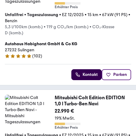
Erhöhter Preis
Unfallfrei
•
Tageszulassung
•
EZ 12/2025
•
15 km
•
67 kW (91 PS)
•
Benzin
5,3 l/100km (komb.)
•
119 g CO₂/km (komb.)
•
CO₂-Klasse
D (komb.)
Autohaus Habighorst GmbH & Co KG
27232 Sulingen
(
102
)
5 Sterne
Kontakt
Parken
Mitsubishi Colt Edition EDITION
1,0 l Turbo-Ben Navi
22.990 €
19% MwSt.
Erhöhter Preis
Unfallfrei
•
Tageszulassung
•
EZ 12/2025
•
15 km
•
67 kW (91 PS)
•