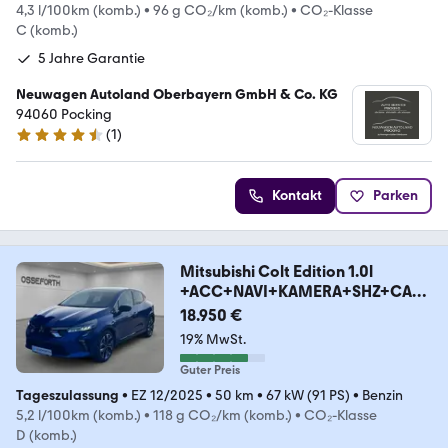
4,3 l/100km (komb.)
•
96 g CO₂/km (komb.)
•
CO₂-Klasse
C (komb.)
5 Jahre Garantie
Neuwagen Autoland Oberbayern GmbH & Co. KG
94060 Pocking
(
1
)
4.7 Sterne
Kontakt
Parken
Mitsubishi Colt Edition 1.0l
+ACC+NAVI+KAMERA+SHZ+CARP
LAY
18.950 €
19% MwSt.
Guter Preis
Tageszulassung
•
EZ 12/2025
•
50 km
•
67 kW (91 PS)
•
Benzin
5,2 l/100km (komb.)
•
118 g CO₂/km (komb.)
•
CO₂-Klasse
D (komb.)