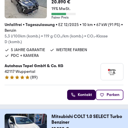
20.890 €
19% MwSt.
Fairer Preis
Unfallfrei
•
Tageszulassung
•
EZ 12/2025
•
10 km
•
67 kW (91 PS)
•
Benzin
5,3 l/100km (komb.)
•
119 g CO₂/km (komb.)
•
CO₂-Klasse
D (komb.)
5 JAHRE GARANTIE
WEITERE FARBEN
PDC + KAMERA
Autohaus Tepel GmbH & Co. KG
42117 Wuppertal
(
89
)
4.8 Sterne
Kontakt
Parken
Mitsubishi COLT 1.0 SELECT Turbo
Benziner