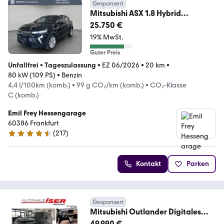
Gesponsert
Mitsubishi ASX 1.8 Hybrid
DIAMANT PLUS 80 kW, 5-türig
25.750 €
19% MwSt.
Guter Preis
Unfallfrei
•
Tageszulassung
•
EZ 06/2026
•
20 km
•
80 kW (109 PS)
•
Benzin
4,4 l/100km (komb.)
•
99 g CO₂/km (komb.)
•
CO₂-Klasse
C (komb.)
Emil Frey Hessengarage
60386 Frankfurt
(
217
)
4.4 Sterne
Kontakt
Parken
Gesponsert
Mitsubishi Outlander Digitales
Cockpit Top Luxury Navi Memo
49.990 €