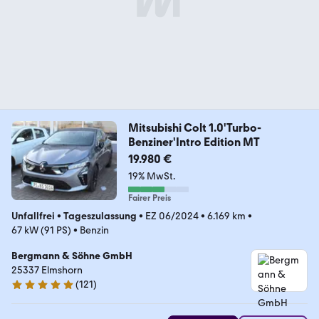
Mitsubishi Colt 1.0'Turbo-
Benziner'Intro Edition MT
19.980 €
19% MwSt.
Fairer Preis
Unfallfrei
•
Tageszulassung
•
EZ 06/2024
•
6.169 km
•
67 kW (91 PS)
•
Benzin
Bergmann & Söhne GmbH
25337 Elmshorn
(
121
)
4.8 Sterne