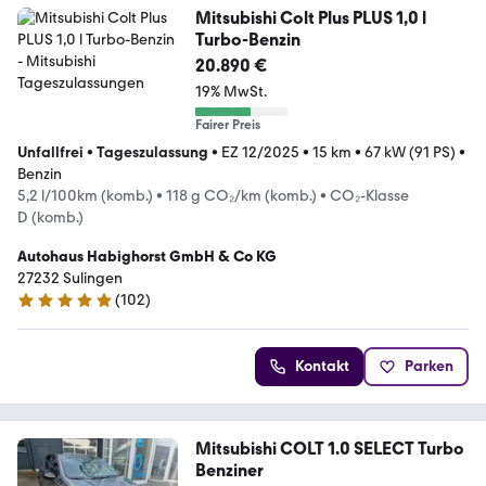
Mitsubishi Colt Plus PLUS 1,0 l
Turbo-Benzin
20.890 €
19% MwSt.
Fairer Preis
Unfallfrei
•
Tageszulassung
•
EZ 12/2025
•
15 km
•
67 kW (91 PS)
•
Benzin
5,2 l/100km (komb.)
•
118 g CO₂/km (komb.)
•
CO₂-Klasse
D (komb.)
Autohaus Habighorst GmbH & Co KG
27232 Sulingen
(
102
)
5 Sterne
Kontakt
Parken
Mitsubishi COLT 1.0 SELECT Turbo
Benziner