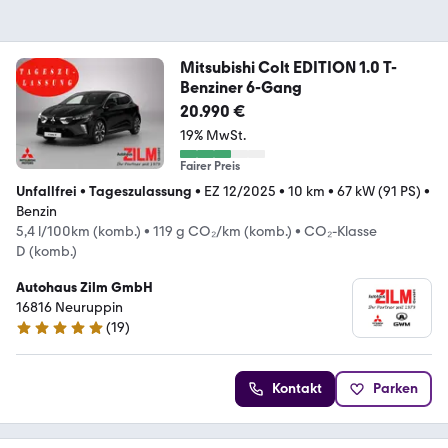
Mitsubishi Colt EDITION 1.0 T-
Benziner 6-Gang
20.990 €
19% MwSt.
Fairer Preis
Unfallfrei
•
Tageszulassung
•
EZ 12/2025
•
10 km
•
67 kW (91 PS)
•
Benzin
5,4 l/100km (komb.)
•
119 g CO₂/km (komb.)
•
CO₂-Klasse
D (komb.)
Autohaus Zilm GmbH
16816 Neuruppin
(
19
)
4.9 Sterne
Kontakt
Parken