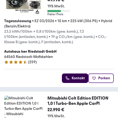
19% MwSt.
Fairer Preis
Tageszulassung
•
EZ 03/2026
•
10 km
•
225 kW (306 PS)
•
Hybrid
(Benzin/Elektro)
23,5 kWh/100km + 0,8 l/100km (gew. komb.), 7,3
l/100km (entladen, komb.)
•
19 g CO₂/km (gew. komb.)
•
CO₂-
Klasse B (gew. komb.), F (entladen, komb.)
Autohaus Iser Riedstadt GmbH
64560 Riedstadt-Wolfskehlen
(
259
)
4.7 Sterne
Kontakt
Parken
Mitsubishi Colt Edition EDITION
1,0 l Turbo-Ben Apple CarPl
22.990 €
19% MwSt.