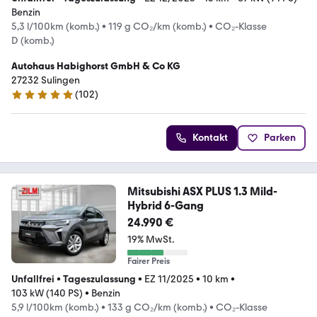
Benzin
5,3 l/100km (komb.)
•
119 g CO₂/km (komb.)
•
CO₂-Klasse
D (komb.)
Autohaus Habighorst GmbH & Co KG
27232 Sulingen
(
102
)
5 Sterne
Kontakt
Parken
Mitsubishi ASX PLUS 1.3 Mild-
Hybrid 6-Gang
24.990 €
19% MwSt.
Fairer Preis
Unfallfrei
•
Tageszulassung
•
EZ 11/2025
•
10 km
•
103 kW (140 PS)
•
Benzin
5,9 l/100km (komb.)
•
133 g CO₂/km (komb.)
•
CO₂-Klasse