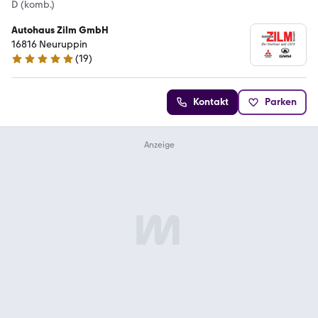
D (komb.)
Autohaus Zilm GmbH
16816 Neuruppin
(
19
)
4.9 Sterne
Kontakt
Parken