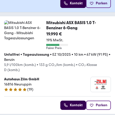
Kontakt
Parken
Mitsubishi ASX BASIS 1.0 T-
Benziner 6-Gang
19.990 €
19% MwSt.
Fairer Preis
Unfallfrei
•
Tageszulassung
•
EZ 10/2025
•
10 km
•
67 kW (91 PS)
•
Benzin
5,9 l/100km (komb.)
•
133 g CO₂/km (komb.)
•
CO₂-Klasse
D (komb.)
Autohaus Zilm GmbH
16816 Neuruppin
(
19
)
4.9 Sterne
Kontakt
Parken