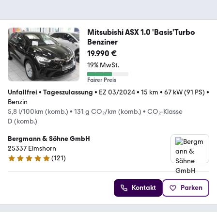
Mitsubishi ASX 1.0 'Basis'Turbo
Benziner
19.990 €
19% MwSt.
Fairer Preis
Unfallfrei
•
Tageszulassung
•
EZ 03/2024
•
15 km
•
67 kW (91 PS)
•
Benzin
5,8 l/100km (komb.)
•
131 g CO₂/km (komb.)
•
CO₂-Klasse
D (komb.)
Bergmann & Söhne GmbH
25337 Elmshorn
(
121
)
4.8 Sterne
Kontakt
Parken