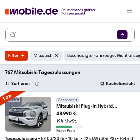
Filter
Mitsubishi
Beschädigte Fahrzeuge: Nicht anze
767 Mitsubishi Tageszulassungen
Sortieren
Kachelansicht
Top
Gesponsert
Mitsubishi Plug-in Hybrid
Outlander Diamant Top 4WD
48.990 €
Luxury
19% MwSt.
Fairer Preis
Tageszulassung
•
EZ 03/2026
•
10 km
•
225 kW (306 PS)
•
Hybrid