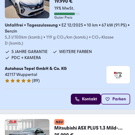
19.990 €
19% MwSt.
Guter Preis
Unfallfrei
•
Tageszulassung
•
EZ 12/2025
•
10 km
•
67 kW (91 PS)
•
Benzin
5,3 l/100km (komb.)
•
119 g CO₂/km (komb.)
•
CO₂-Klasse
D (komb.)
5 JAHRE GARANTIE
WEITERE FARBEN
PDC + KAMERA
Autohaus Tepel GmbH & Co. KG
42117 Wuppertal
(
89
)
4.8 Sterne
Kontakt
Parken
NEU
Mitsubishi ASX PLUS 1.3 Mild-
Hybrid 7-DCT