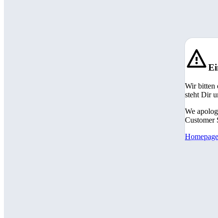
Ei
Wir bitten
steht Dir 
We apologi
Customer S
Homepag