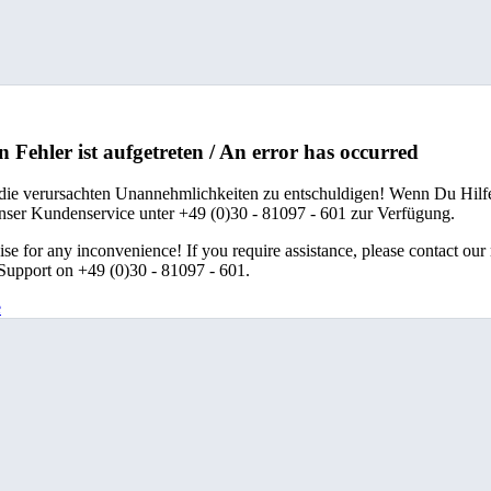
n Fehler ist aufgetreten / An error has occurred
 die verursachten Unannehmlichkeiten zu entschuldigen! Wenn Du Hilfe
unser Kundenservice unter +49 (0)30 - 81097 - 601 zur Verfügung.
se for any inconvenience! If you require assistance, please contact our
upport on +49 (0)30 - 81097 - 601.
e