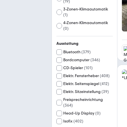
(
19
)
3-Zonen-Klimaautomatik
(
1
)
4-Zonen-Klimaautomatik
(
0
)
Ausstattung
Bluetooth
(
379
)
Bordcomputer
(
346
)
CD-Spieler
(
101
)
Elektr. Fensterheber
(
408
)
Elektr. Seitenspiegel
(
412
)
Elektr. Sitzeinstellung
(
39
)
Freisprecheinrichtung
(
364
)
Head-Up Display
(
0
)
Isofix
(
402
)