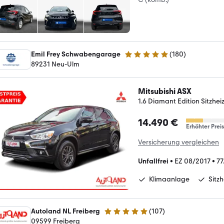
Emil Frey Schwabengarage
(
180
)
5 Sterne
89231 Neu-Ulm
Mitsubishi ASX
1.6 Diamant Edition Sitzhe
14.490 €
Erhöhter Preis
Versicherung vergleichen
Unfallfrei
•
EZ 08/2017
•
77
Klimaanlage
Sitz
Autoland NL Freiberg
(
107
)
4.8 Sterne
09599 Freiberg