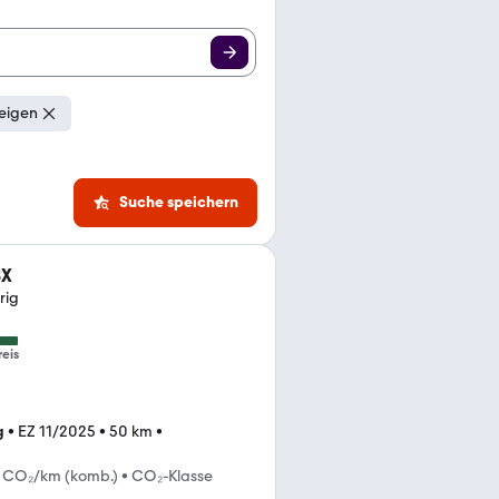
eigen
Suche speichern
SX
rig
reis
g
•
EZ 11/2025
•
50 km
•
 CO₂/km (komb.)
•
CO₂-Klasse