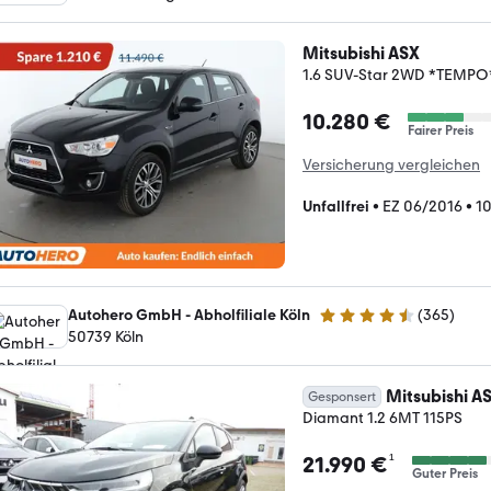
Mitsubishi ASX
1.6 SUV-Star 2WD *TEMP
10.280 €
Fairer Preis
Versicherung vergleichen
Unfallfrei
•
EZ 06/2016
•
1
Autohero GmbH - Abholfiliale Köln
(
365
)
4.6 Sterne
50739 Köln
Mitsubishi A
Gesponsert
Diamant 1.2 6MT 115PS
¹
21.990 €
Guter Preis