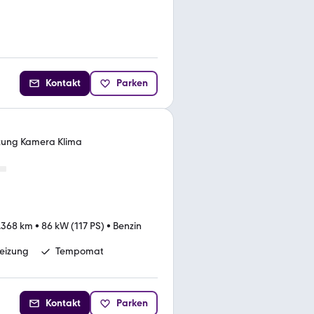
Kontakt
Parken
izung Kamera Klima
.368 km
•
86 kW (117 PS)
•
Benzin
heizung
Tempomat
Kontakt
Parken