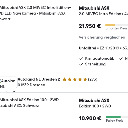
Mitsubishi ASX
2.0 MIVEC Intro Edition+
21.950 €
Erhöhter Preis
Versicherung vergleichen
Unfallfrei
•
EZ 11/2019
•
63
Klimaautomatik
N
Sitzheizung
Autoland NL Dresden 2
(
273
)
4.9 Sterne
01239 Dresden
Mitsubishi ASX
Edition 100+ 2WD
10.900 €
Fairer Preis