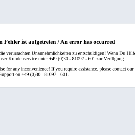
n Fehler ist aufgetreten / An error has occurred
 die verursachten Unannehmlichkeiten zu entschuldigen! Wenn Du Hilfe
unser Kundenservice unter +49 (0)30 - 81097 - 601 zur Verfügung.
se for any inconvenience! If you require assistance, please contact our
upport on +49 (0)30 - 81097 - 601.
e