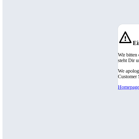
Ei
Wir bitten
steht Dir 
We apologi
Customer S
Homepag