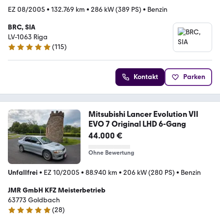
EZ 08/2005
•
132.769 km
•
286 kW (389 PS)
•
Benzin
BRC, SIA
LV-1063 Riga
(
115
)
5 Sterne
Kontakt
Parken
Mitsubishi Lancer Evolution VII
EVO 7 Original LHD 6-Gang
44.000 €
Ohne Bewertung
Unfallfrei
•
EZ 10/2005
•
88.940 km
•
206 kW (280 PS)
•
Benzin
JMR GmbH KFZ Meisterbetrieb
63773 Goldbach
(
28
)
5 Sterne