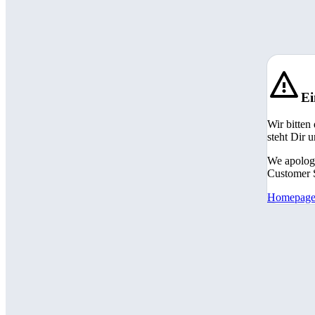
Ei
Wir bitten
steht Dir 
We apologi
Customer S
Homepag