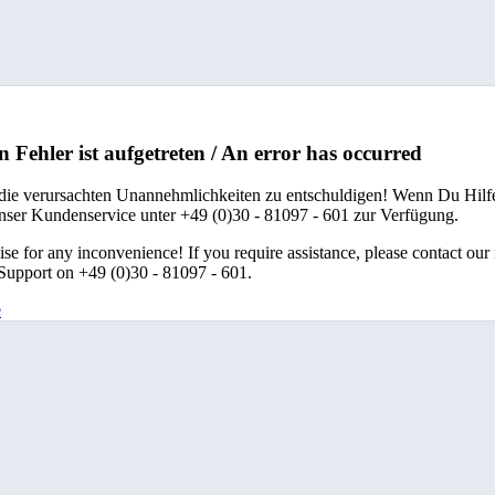
n Fehler ist aufgetreten / An error has occurred
 die verursachten Unannehmlichkeiten zu entschuldigen! Wenn Du Hilfe
unser Kundenservice unter +49 (0)30 - 81097 - 601 zur Verfügung.
se for any inconvenience! If you require assistance, please contact our
upport on +49 (0)30 - 81097 - 601.
e