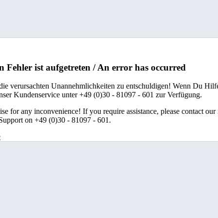
n Fehler ist aufgetreten / An error has occurred
 die verursachten Unannehmlichkeiten zu entschuldigen! Wenn Du Hilfe
unser Kundenservice unter +49 (0)30 - 81097 - 601 zur Verfügung.
se for any inconvenience! If you require assistance, please contact our
upport on +49 (0)30 - 81097 - 601.
e