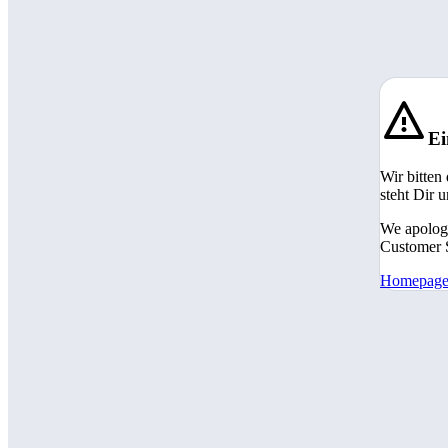
Ei
Wir bitten
steht Dir 
We apologi
Customer S
Homepag