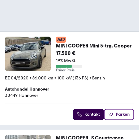
NEU
MINI COOPER Mini 5-trg. Cooper
17.500 €
19% MwSt.
Fairer Preis
EZ 04/2020
•
86.000 km
•
100 kW (136 PS)
•
Benzin
Autohandel Hannover
30449 Hannover
Kontakt
Parken
MINI COOPER_S Countryman