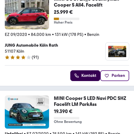
Cooper S All4. Facelift
25.999 €
Hoher Preis
EZ 09/2020
•
84.000 km
•
131 kW (178 PS)
•
Benzin
JUNG Automobile Köln Rath
51107 Köln
(
91
)
4 Sterne
Kontakt
Parken
MINI Cooper S LED Navi PDC SHZ
Facelift LM ParkAss
19.390 €
Ohne Bewertung
Unfallfrei
•
EZ 07/2020
•
74.500 km
•
141 kW (192 PS)
•
Benzin