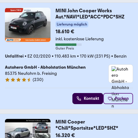
MINI John Cooper Works
Aut.*NAVI*LED*ACC*PDC*SHZ
Lieferung möglich
18.610 €
inkl. kostenlose Lieferung
Guter Preis
Unfallfrei
•
EZ 02/2020
•
110.483 km
•
170 kW (231 PS)
•
Benzin
Autohero GmbH - Abholstation München
85375 Neufahrn b. Freising
(
230
)
4.4 Sterne
Kontakt
Parken
MINI Cooper
*Chili*Sportsitze*LED*SHZ*
16.320 €