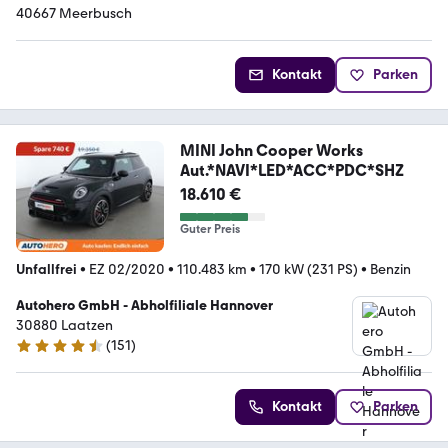
40667 Meerbusch
Kontakt
Parken
MINI John Cooper Works
Aut.*NAVI*LED*ACC*PDC*SHZ
18.610 €
Guter Preis
Unfallfrei
•
EZ 02/2020
•
110.483 km
•
170 kW (231 PS)
•
Benzin
Autohero GmbH - Abholfiliale Hannover
30880 Laatzen
(
151
)
4.7 Sterne
Kontakt
Parken