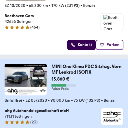
EZ 10/2020
•
68.200 km
•
170 kW (231 PS)
•
Benzin
Beethoven Cars
42655 Solingen
(
464
)
4.9 Sterne
Kontakt
Parken
MINI One Klima PDC Sitzhzg. Vorn
MF Lenkrad ISOFIX
13.860 €
Fairer Preis
Unfallfrei
•
EZ 05/2020
•
90.000 km
•
75 kW (102 PS)
•
Benzin
ahg Autohandelsgesellschaft mbH
71131 Jettingen
(
23
)
5 Sterne