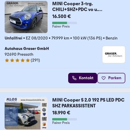
MINI Cooper 3-trg.
CHILI+SHZ+PDC vo u.
hi+LED+NAVI
16.500 €
Fairer Preis
Unfallfrei
•
EZ 08/2020
•
79.999 km
•
100 kW (136 PS)
•
Benzin
Autohaus Graser GmbH
92690 Pressath
(
291
)
4.9 Sterne
Kontakt
Parken
MINI Cooper S 2.0 192 PS LED PDC
SHZ PARKASSISTENT
18.990 €
Fairer Preis