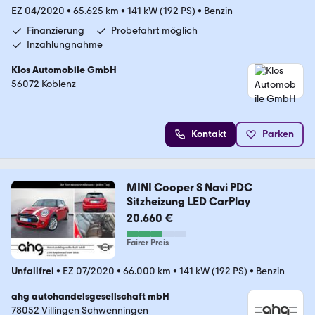
EZ 04/2020
•
65.625 km
•
141 kW (192 PS)
•
Benzin
Finanzierung
Probefahrt möglich
Inzahlungnahme
Klos Automobile GmbH
56072 Koblenz
Kontakt
Parken
MINI Cooper S Navi PDC
Sitzheizung LED CarPlay
20.660 €
Fairer Preis
Unfallfrei
•
EZ 07/2020
•
66.000 km
•
141 kW (192 PS)
•
Benzin
ahg autohandelsgesellschaft mbH
78052 Villingen Schwenningen