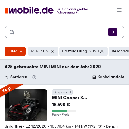
Filter
MINI MINI
Erstzulassung: 2020
Beschädi
425 gebrauchte MINI MINI aus dem Jahr 2020
Sortieren
Kachelansicht
Top
Gesponsert
MINI Cooper S
LED*HEADUP*HARMAN*KAMERA
18.590 €
Fairer Preis
Unfallfrei
•
EZ 12/2020
•
105.404 km
•
141 kW (192 PS)
•
Benzin