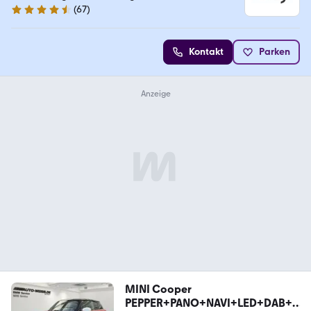
(
67
)
4.7 Sterne
Kontakt
Parken
MINI Cooper
PEPPER+PANO+NAVI+LED+DAB+S