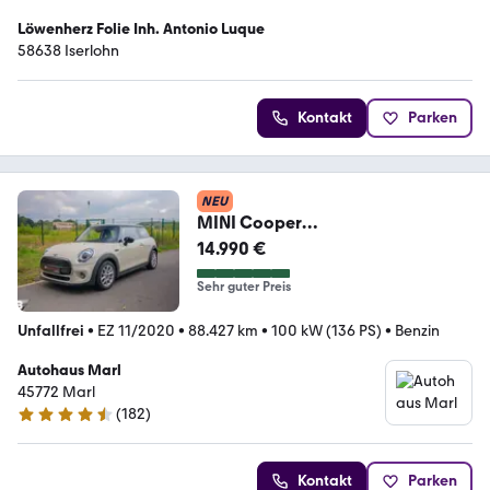
Löwenherz Folie Inh. Antonio Luque
58638 Iserlohn
Kontakt
Parken
NEU
MINI Cooper
'Aut.'88.427KM'LED'EU6'S-Heft'
14.990 €
Sehr guter Preis
Unfallfrei
•
EZ 11/2020
•
88.427 km
•
100 kW (136 PS)
•
Benzin
Autohaus Marl
45772 Marl
(
182
)
4.6 Sterne
Kontakt
Parken