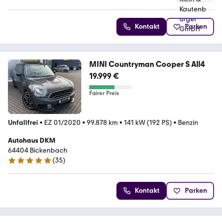
4.8 Sterne
Kontakt
Parken
MINI Countryman Cooper S All4
19.999 €
Fairer Preis
Unfallfrei
•
EZ 01/2020
•
99.878 km
•
141 kW (192 PS)
•
Benzin
Autohaus DKM
64404 Bickenbach
(
35
)
5 Sterne
Kontakt
Parken