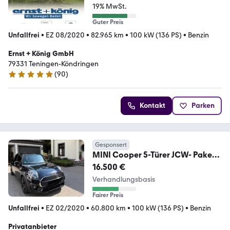
19% MwSt.
Guter Preis
Unfallfrei
•
EZ 08/2020
•
82.965 km
•
100 kW (136 PS)
•
Benzin
Ernst + König GmbH
79331 Teningen-Köndringen
(
90
)
4.8 Sterne
Kontakt
Parken
Gesponsert
MINI Cooper 5-Türer JCW- Paket ,
top gepflegt!
16.500 €
Verhandlungsbasis
Fairer Preis
Unfallfrei
•
EZ 02/2020
•
60.800 km
•
100 kW (136 PS)
•
Benzin
Privatanbieter