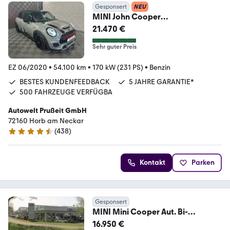
Gesponsert
NEU
MINI John Cooper
Works*CARBON*SPORT.AGA-
21.470 €
LED-ACC-SHZ
Sehr guter Preis
EZ 06/2020
•
54.100 km
•
170 kW (231 PS)
•
Benzin
BESTES KUNDENFEEDBACK
5 JAHRE GARANTIE*
500 FAHRZEUGE VERFÜGBA
Autowelt Prußeit GmbH
72160 Horb am Neckar
(
438
)
4.4 Sterne
Kontakt
Parken
Gesponsert
MINI Mini Cooper Aut. Bi-
LED+GRA+Sportlenkras+uvm.
16.950 €