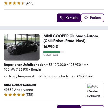
(
438
)
4.4 Sterne
Kontakt
Parken
MINI COOPER Clubman Autom.
(Chili Paket, Pano, Navi)
16.990 €
Guter Preis
Reparierter Unfallschaden
•
EZ 10/2020
•
103.930 km
•
100 kW (136 PS)
•
Benzin
Navi, Tempomat
Panoramadach
Chili Paket
Auto Center Schmidt
49832 Andervenne
(
135
)
4.9 Sterne