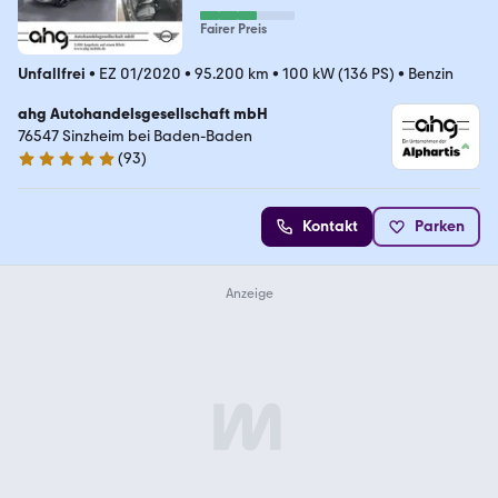
Fairer Preis
Unfallfrei
•
EZ 01/2020
•
95.200 km
•
100 kW (136 PS)
•
Benzin
ahg Autohandelsgesellschaft mbH
76547 Sinzheim bei Baden-Baden
(
93
)
4.8 Sterne
Kontakt
Parken