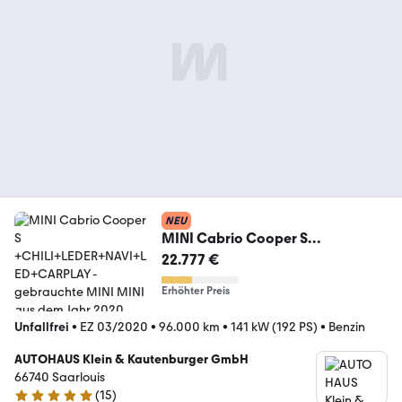
NEU
MINI Cabrio Cooper S
+CHILI+LEDER+NAVI+LED+CARPL
22.777 €
AY
Erhöhter Preis
Unfallfrei
•
EZ 03/2020
•
96.000 km
•
141 kW (192 PS)
•
Benzin
AUTOHAUS Klein & Kautenburger GmbH
66740 Saarlouis
(
15
)