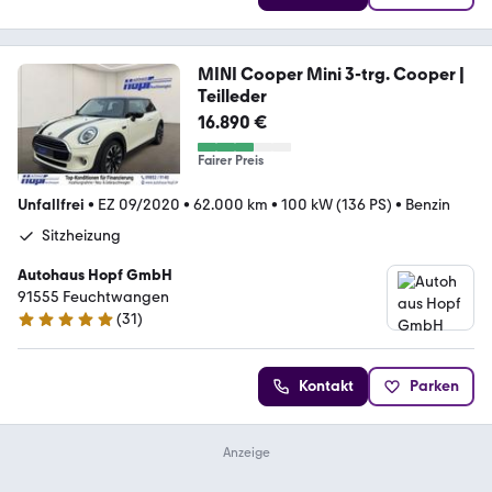
MINI Cooper Mini 3-trg. Cooper |
Teilleder
16.890 €
Fairer Preis
Unfallfrei
•
EZ 09/2020
•
62.000 km
•
100 kW (136 PS)
•
Benzin
Sitzheizung
Autohaus Hopf GmbH
91555 Feuchtwangen
(
31
)
5 Sterne
Kontakt
Parken