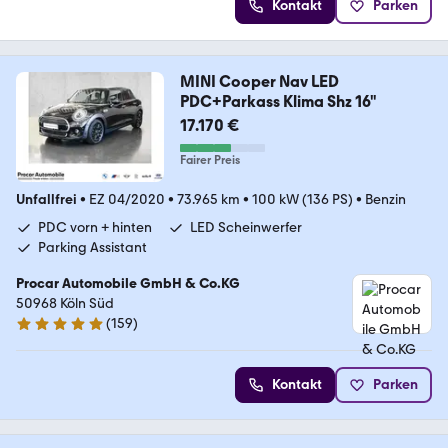
Kontakt
Parken
MINI Cooper Nav LED
PDC+Parkass Klima Shz 16"
17.170 €
Fairer Preis
Unfallfrei
•
EZ 04/2020
•
73.965 km
•
100 kW (136 PS)
•
Benzin
PDC vorn + hinten
LED Scheinwerfer
Parking Assistant
Procar Automobile GmbH & Co.KG
50968 Köln Süd
(
159
)
4.8 Sterne
Kontakt
Parken