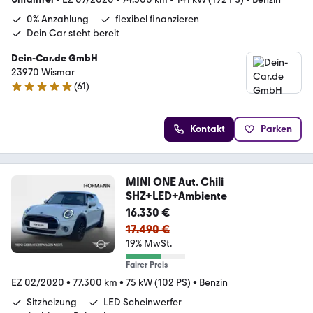
0% Anzahlung
flexibel finanzieren
Dein Car steht bereit
Dein-Car.de GmbH
23970 Wismar
(
61
)
5 Sterne
Kontakt
Parken
MINI ONE Aut. Chili
SHZ+LED+Ambiente
16.330 €
17.490 €
19% MwSt.
Fairer Preis
EZ 02/2020
•
77.300 km
•
75 kW (102 PS)
•
Benzin
Sitzheizung
LED Scheinwerfer