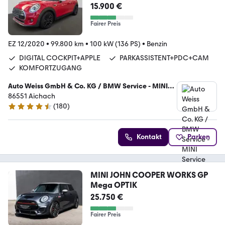
HZ+MFL+BT+BC+
15.900 €
Fairer Preis
EZ 12/2020
•
99.800 km
•
100 kW (136 PS)
•
Benzin
DIGITAL COCKPIT+APPLE
PARKASSISTENT+PDC+CAM
KOMFORTZUGANG
Auto Weiss GmbH & Co. KG / BMW Service - MINI
Service
86551 Aichach
(
180
)
4.6 Sterne
Kontakt
Parken
MINI JOHN COOPER WORKS GP
Mega OPTIK
25.750 €
Fairer Preis