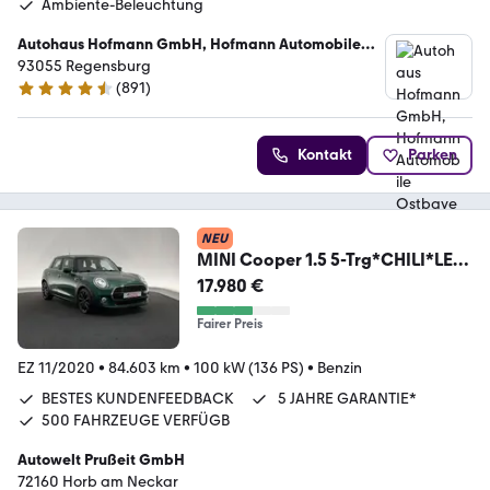
Ambiente-Beleuchtung
Autohaus Hofmann GmbH, Hofmann Automobile
Ostbayern
93055 Regensburg
(
891
)
4.7 Sterne
Kontakt
Parken
NEU
MINI Cooper 1.5 5-Trg*CHILI*LED-
ACC-PDC-SHZ-APP-17"
17.980 €
Fairer Preis
EZ 11/2020
•
84.603 km
•
100 kW (136 PS)
•
Benzin
BESTES KUNDENFEEDBACK
5 JAHRE GARANTIE*
500 FAHRZEUGE VERFÜGB
Autowelt Prußeit GmbH
72160 Horb am Neckar