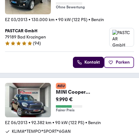
Ohne Bewertung
EZ 03/2013
•
130.000 km
•
90 kW (122 PS)
•
Benzin
PASTCAR GmbH
79189 Bad Krozingen
(
94
)
5 Sterne
Kontakt
Parken
NEU
MINI Cooper
Countryman*LED*PANO*XEN*PD
9.990 €
C*SHZ*NAV*92TKM
Fairer Preis
EZ 06/2013
•
92.382 km
•
90 kW (122 PS)
•
Benzin
KLIMA*TEMPO*SPORT*6GAN