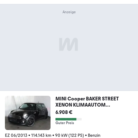
MINI Cooper BAKER STREET
XENON KLIMAAUTOM
SITZHEIZUNG
6.908 €
Guter Preis
EZ 06/2013
•
114.143 km
•
90 kW (122 PS)
•
Benzin