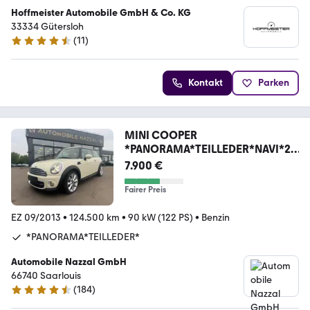
Hoffmeister Automobile GmbH & Co. KG
33334 Gütersloh
(
11
)
4.7 Sterne
Kontakt
Parken
MINI COOPER
*PANORAMA*TEILLEDER*NAVI*2.
HAND*
7.900 €
Fairer Preis
EZ 09/2013
•
124.500 km
•
90 kW (122 PS)
•
Benzin
*PANORAMA*TEILLEDER*
Automobile Nazzal GmbH
66740 Saarlouis
(
184
)
4.6 Sterne