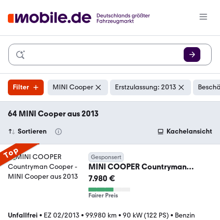
Filter
MINI Cooper
Erstzulassung: 2013
Beschä
64 MINI Cooper aus 2013
Sortieren
Kachelansicht
Top
Gesponsert
MINI COOPER Countryman
Cooper
7.980 €
Fairer Preis
Unfallfrei
•
EZ 02/2013
•
99.980 km
•
90 kW (122 PS)
•
Benzin