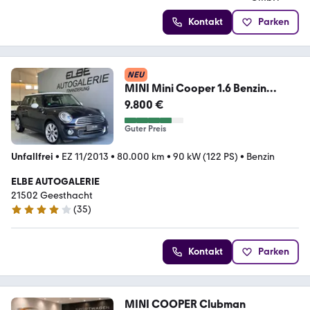
Kontakt
Parken
NEU
MINI Mini Cooper 1.6 Benzin
Leder/Panorama/Xenon/Navi
9.800 €
Guter Preis
Unfallfrei
•
EZ 11/2013
•
80.000 km
•
90 kW (122 PS)
•
Benzin
ELBE AUTOGALERIE
21502 Geesthacht
(
35
)
4.2 Sterne
Kontakt
Parken
MINI COOPER Clubman