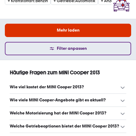
+
Kraftstoffart
:
Benzin
+
Getriebe
:
Automatik
+
Anzahl Türen
:
TW
Mehr laden
Filter anpassen
Häufige Fragen zum MINI Cooper 2013
Wie viel kostet der MINI Cooper 2013?
Ein guter Preis für einen MINI Cooper 2013 liegt zwischen
Wie viele MINI Cooper-Angebote gibt es aktuell?
5.990 € und 9.425 €. (Stand: 8.8.2026)
Es gibt insgesamt 64 MINI Cooper bei mobile.de, davon
Welche Motorisierung hat der MINI Cooper 2013?
64 Gebraucht- und 0 Neuwagen. (Stand: 8.8.2026)
Der MINI Cooper 2013 hat Leistungen zwischen 98 und
Welche Getriebeoptionen bietet der MINI Cooper 2013?
135 PS. (Stand: 8.8.2026)