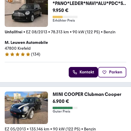
*PANO*LEDER*NAVI*ALU*PDC*SH
ZG*
9.950 €
Erhöhter Preis
Unfallfrei
•
EZ 08/2013
•
78.313 km
•
90 kW (122 PS)
•
Benzin
M. Leuwen Automobile
47800 Krefeld
(
134
)
4.9 Sterne
Kontakt
Parken
MINI COOPER Clubman Cooper
6.900 €
Guter Preis
EZ 05/2013
•
135.146 km
•
90 kW (122 PS)
•
Benzin