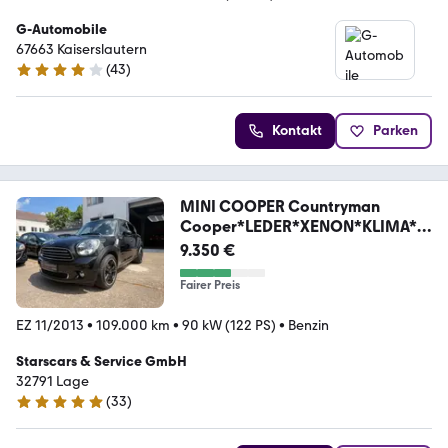
G-Automobile
67663 Kaiserslautern
(
43
)
3.8 Sterne
Kontakt
Parken
MINI COOPER Countryman
Cooper*LEDER*XENON*KLIMA*P
ANO*
9.350 €
Fairer Preis
EZ 11/2013
•
109.000 km
•
90 kW (122 PS)
•
Benzin
Starscars & Service GmbH
32791 Lage
(
33
)
5 Sterne