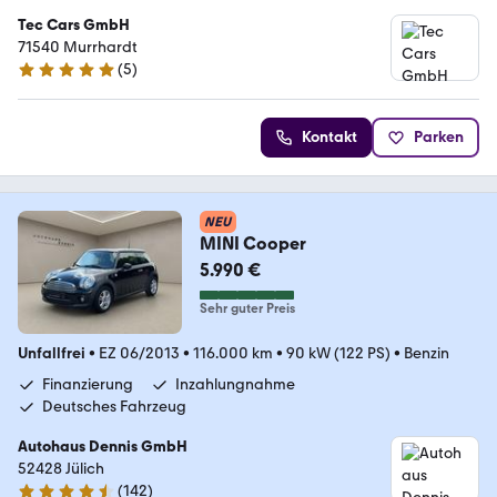
Tec Cars GmbH
71540 Murrhardt
(
5
)
5 Sterne
Kontakt
Parken
NEU
MINI Cooper
5.990 €
Sehr guter Preis
Unfallfrei
•
EZ 06/2013
•
116.000 km
•
90 kW (122 PS)
•
Benzin
Finanzierung
Inzahlungnahme
Deutsches Fahrzeug
Autohaus Dennis GmbH
52428 Jülich
(
142
)