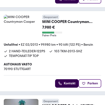
Gesponsert
MINI COOPER Countryman
Cooper
7.980 €
Fairer Preis
Unfallfrei
•
EZ 02/2013
•
99.980 km
•
90 kW (122 PS)
•
Benzin
2 HAND-TEILEDER-122PS
103 TKM-2013-SHZ
TEMPOMAT-TIP TOP
AUTOHAUS VASTO
70190 STUTTGART
Kontakt
Parken
Gesponsert