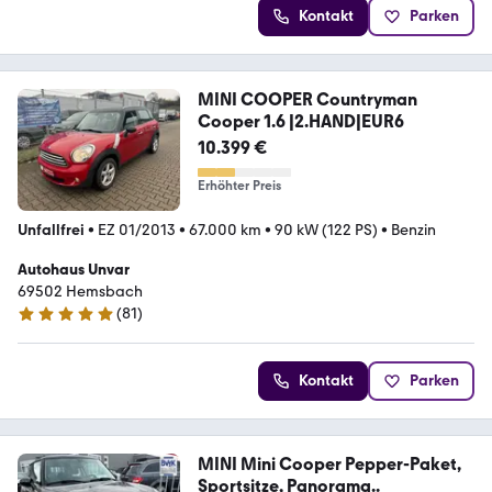
Kontakt
Parken
MINI COOPER Countryman
Cooper 1.6 |2.HAND|EUR6
10.399 €
Erhöhter Preis
Unfallfrei
•
EZ 01/2013
•
67.000 km
•
90 kW (122 PS)
•
Benzin
Autohaus Unvar
69502 Hemsbach
(
81
)
5 Sterne
Kontakt
Parken
MINI Mini Cooper Pepper-Paket,
Sportsitze, Panorama..