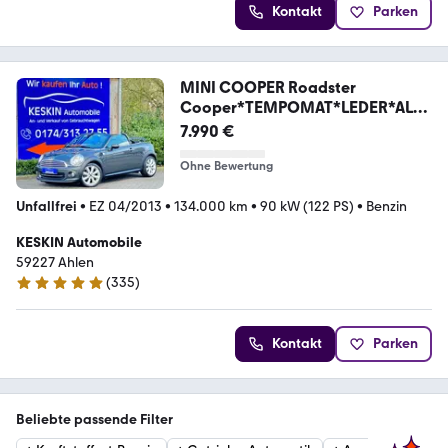
Kontakt
Parken
MINI COOPER Roadster
Cooper*TEMPOMAT*LEDER*ALUF
ELGEN*
7.990 €
Ohne Bewertung
Unfallfrei
•
EZ 04/2013
•
134.000 km
•
90 kW (122 PS)
•
Benzin
KESKIN Automobile
59227 Ahlen
(
335
)
4.9 Sterne
Kontakt
Parken
Beliebte passende Filter