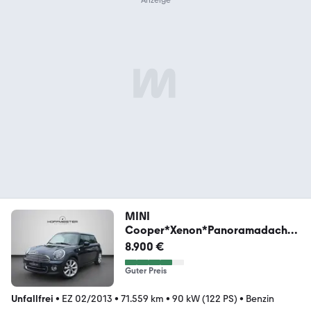
MINI
Cooper*Xenon*Panoramadach*T
eilleder*
8.900 €
Guter Preis
Unfallfrei
•
EZ 02/2013
•
71.559 km
•
90 kW (122 PS)
•
Benzin