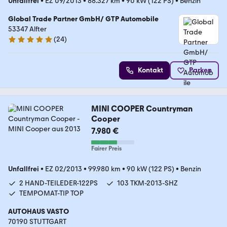
Unfallfrei
•
EZ 09/2013
•
88.327 km
•
90 kW (122 PS)
•
Benzin
Global Trade Partner GmbH/ GTP Automobile
53347 Alfter
(
24
)
4.9 Sterne
Kontakt
Parken
MINI COOPER Countryman
Cooper
7.980 €
Fairer Preis
Unfallfrei
•
EZ 02/2013
•
99.980 km
•
90 kW (122 PS)
•
Benzin
2 HAND-TEILEDER-122PS
103 TKM-2013-SHZ
TEMPOMAT-TIP TOP
AUTOHAUS VASTO
70190 STUTTGART