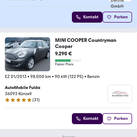
4.5 Sterne
Kontakt
Parken
MINI COOPER Countryman
Cooper
9.290 €
Fairer Preis
EZ 01/2013
•
98.000 km
•
90 kW (122 PS)
•
Benzin
AutoMobile Fulda
36093 Künzell
(
31
)
4.8 Sterne
Kontakt
Parken