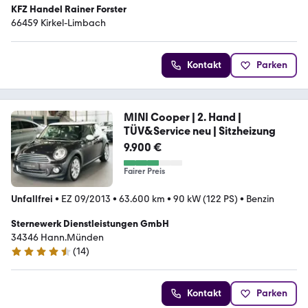
KFZ Handel Rainer Forster
66459 Kirkel-Limbach
Kontakt
Parken
MINI Cooper | 2. Hand |
TÜV&Service neu | Sitzheizung
9.900 €
Fairer Preis
Unfallfrei
•
EZ 09/2013
•
63.600 km
•
90 kW (122 PS)
•
Benzin
Sternewerk Dienstleistungen GmbH
34346 Hann.Münden
(
14
)
4.5 Sterne
Kontakt
Parken