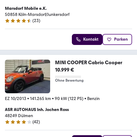
Marsdorf Mobile e.K.
50858 Köln-Marsdorf/Junkersdorf
(
23
)
4.6 Sterne
Kontakt
Parken
MINI COOPER Cabrio Cooper
10.999 €
Ohne Bewertung
EZ 10/2013
•
141.265 km
•
90 kW (122 PS)
•
Benzin
ASR AUTOHAUS Inh. Jochen Ross
48249 Dülmen
(
42
)
4 Sterne