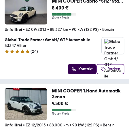
MINI COOPER Cabrio *SHZ*Start-
Stopp*
8.400 €
Guter Preis
Unfallfrei
•
EZ 09/2013
•
88.327 km
•
90 kW (122 PS)
•
Benzin
Global Trade Partner GmbH/ GTP Automobile
53347 Alfter
(
24
)
4.9 Sterne
Kontakt
Parken
MINI COOPER 1.Hand Automatik
Xenon
9.500 €
Guter Preis
Unfallfrei
•
EZ 12/2013
•
88.000 km
•
90 kW (122 PS)
•
Benzin