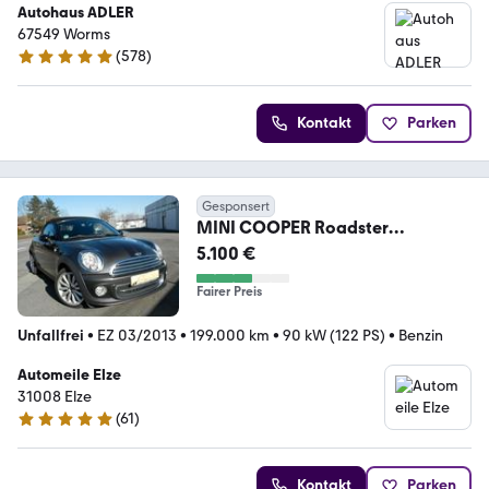
Autohaus ADLER
67549 Worms
(
578
)
4.9 Sterne
Kontakt
Parken
Gesponsert
MINI COOPER Roadster
Cooper"KLima"Alu"1-2027"
5.100 €
Fairer Preis
Unfallfrei
•
EZ 03/2013
•
199.000 km
•
90 kW (122 PS)
•
Benzin
Automeile Elze
31008 Elze
(
61
)
5 Sterne
Kontakt
Parken