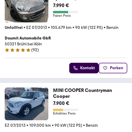
7.990 €
Fairer Preis
Unfallfrei
•
EZ 07/2013
•
105.679 km
•
90 kW (122 PS)
•
Benzin
Doumit Automobile GbR
50321 Brühl bei Köln
(
92
)
5 Sterne
Kontakt
Parken
MINI COOPER Countryman
Cooper
7.900 €
Erhöhter Preis
EZ 07/2013
•
109.000 km
•
90 kW (122 PS)
•
Benzin