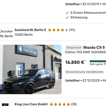
Unfallfrei
•
EZ 01/2019
•
10
2-Zonen-Klimaautomat
Sitzheizung
Autoland NL Berlin II
(
95
)
4.7 Sterne
12683 Berlin
Mazda CX-5
Gesponsert
Edition 100 AWD 360GR
¹
16.880 €
Sehr guter P
Versicherung vergleichen
Unfallfrei
•
EZ 12/2020
•
94
King Lion Cars GmbH
(
38
)