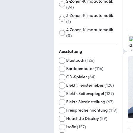
2-Zonen-Klimaautomatik
(
94
)
3-Zonen-Klimaautomatik
(
1
)
4-Zonen-Klimaautomatik
(
0
)
Ausstattung
Bluetooth
(
126
)
Bordcomputer
(
116
)
CD-Spieler
(
64
)
Elektr. Fensterheber
(
128
)
Elektr. Seitenspiegel
(
127
)
Elektr. Sitzeinstellung
(
67
)
Freisprecheinrichtung
(
119
)
Head-Up Display
(
89
)
Isofix
(
127
)