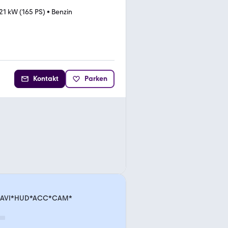
21 kW (165 PS)
•
Benzin
Kontakt
Parken
.*NAVI*HUD*ACC*CAM*