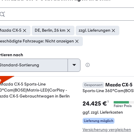
azda CX-5
DE, Berlin, 26 km
zzgl. Lieferungen
eschädigte Fahrzeuge: Nicht anzeigen
rtieren nach
p
Mazda CX-5
Gesponsert
Sports-Line 360°Cam|BOS
¹
24.425 €
Fairer Preis
ggf. zzgl. Lieferkosten
Lieferung möglich
Versicherung vergleichen