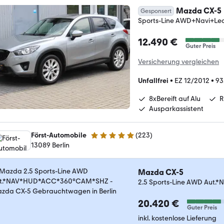
Mazda CX-5
Gesponsert
Sports-Line AWD+Navi+Le
12.490 €
Guter Preis
Versicherung vergleichen
Unfallfrei
•
EZ 12/2012
•
93
8xBereift auf Alu
R
Ausparkassistent
Först-Automobile
(
223
)
4.9 Sterne
13089 Berlin
Mazda CX-5
2.5 Sports-Line AWD Au
20.420 €
Guter Preis
inkl. kostenlose Lieferung