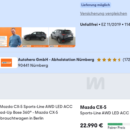
Lieferung möglich
Versicherung vergleichen
Unfallfrei
•
EZ 11/2019
•
11
Autohero GmbH - Abholstation Nürnberg
(
17
4.5 Sterne
90441 Nürnberg
Mazda CX-5
Sports-Line AWD LED ACC
22.990 €
Fairer Preis