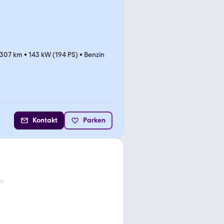
.307 km
•
143 kW (194 PS)
•
Benzin
Kontakt
Parken