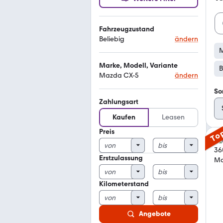
Fahrzeugzustand
Beliebig
ändern
M
Marke, Modell, Variante
B
Mazda CX-5
ändern
So
Zahlungsart
Kaufen
Leasen
Preis
To
Erstzulassung
Kilometerstand
Angebote