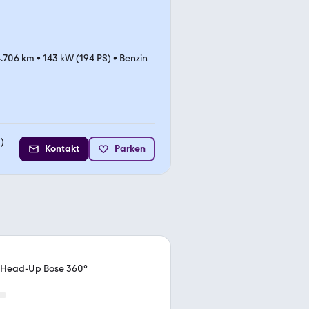
4.706 km
•
143 kW (194 PS)
•
Benzin
2
)
Kontakt
Parken
 Head-Up Bose 360°