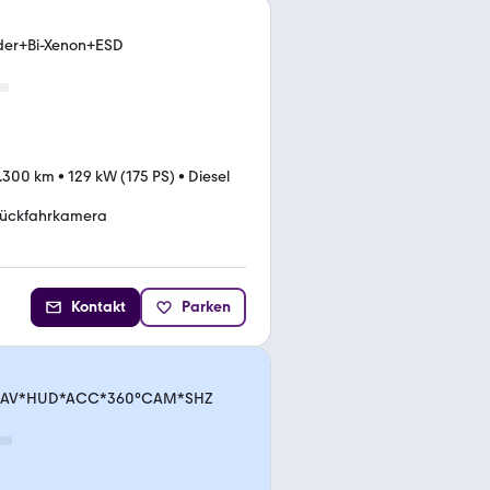
der+Bi-Xenon+ESD
.300 km
•
129 kW (175 PS)
•
Diesel
ückfahrkamera
Kontakt
Parken
t.*NAV*HUD*ACC*360°CAM*SHZ