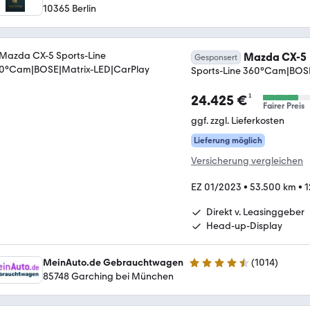
5 Sterne
10365 Berlin
Mazda CX-5
Gesponsert
Sports-Line 360°Cam|BOS
¹
24.425 €
Fairer Preis
ggf. zzgl. Lieferkosten
Lieferung möglich
Versicherung vergleichen
EZ 01/2023
•
53.500 km
•
1
Direkt v. Leasinggeber
Head-up-Display
MeinAuto.de Gebrauchtwagen
(
1014
)
4.6 Sterne
85748 Garching bei München