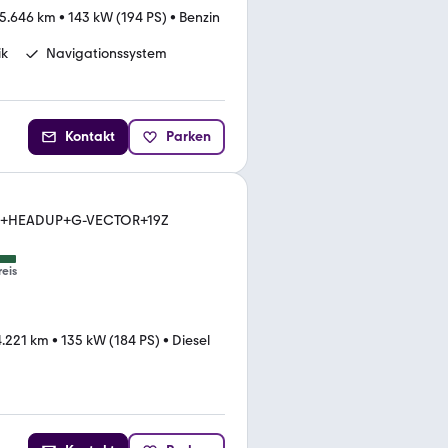
5.646 km
•
143 kW (194 PS)
•
Benzin
ik
Navigationssystem
Kontakt
Parken
AD+HEADUP+G-VECTOR+19Z
reis
.221 km
•
135 kW (184 PS)
•
Diesel