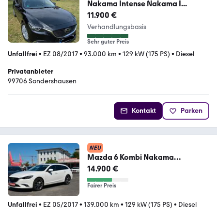
Nakama Intense Nakama I...
11.900 €
Verhandlungsbasis
Sehr guter Preis
Unfallfrei
•
EZ 08/2017
•
93.000 km
•
129 kW (175 PS)
•
Diesel
Privatanbieter
99706 Sondershausen
Kontakt
Parken
NEU
Mazda 6 Kombi Nakama
Intense*BOSE*Kamera*Head-
14.900 €
Up*LED*
Fairer Preis
Unfallfrei
•
EZ 05/2017
•
139.000 km
•
129 kW (175 PS)
•
Diesel