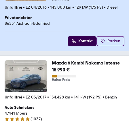
Fairer Preis
Unfallfrei
•
EZ 04/2016
•
145.000 km
•
129 kW (175 PS)
•
Diesel
Privatanbieter
86551 Aichach-Edenried
Kontakt
Parken
Mazda 6 Kombi Nakama Intense
15.990 €
Hoher Preis
Unfallfrei
•
EZ 03/2017
•
154.428 km
•
141 kW (192 PS)
•
Benzin
Auto Schnickers
47441 Moers
(
1037
)
4.8 Sterne