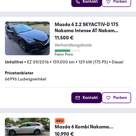
Kontakt
Parken
Mazda 6 2.2 SKYACTIV-D 175
Nakama Intense AT Nakam...
11.500 €
Verhandlungsbasis
Fairer Preis
Unfallfrei
•
EZ 09/2016
•
159.000 km
•
129 kW (175 PS)
•
Diesel
Privatanbieter
66996 Ludwigswinkel
Kontakt
Parken
NEU
Mazda 6 Kombi Nakama
Intense,Vollasst.,Head-up,
10.990 €