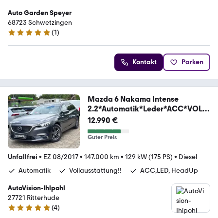
Auto Garden Speyer
68723 Schwetzingen
(
1
)
5 Sterne
Kontakt
Parken
Mazda 6 Nakama Intense
2.2*Automatik*Leder*ACC*VOLL!
!!
12.990 €
Guter Preis
Unfallfrei
•
EZ 08/2017
•
147.000 km
•
129 kW (175 PS)
•
Diesel
Automatik
Vollausstattung!!
ACC,LED, HeadUp
AutoVision-Ihlpohl
27721 Ritterhude
(
4
)
4.8 Sterne