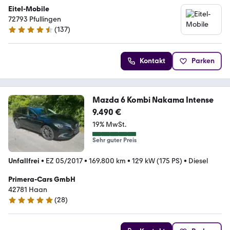
Eitel-Mobile
72793 Pfullingen
(
137
)
4.6 Sterne
Kontakt
Parken
Mazda 6 Kombi Nakama Intense
9.490 €
19% MwSt.
Sehr guter Preis
Unfallfrei
•
EZ 05/2017
•
169.800 km
•
129 kW (175 PS)
•
Diesel
Primera-Cars GmbH
42781 Haan
(
28
)
4.9 Sterne