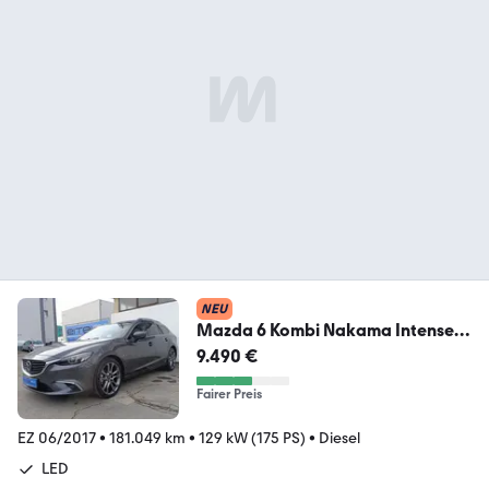
NEU
Mazda 6 Kombi Nakama Intense
LED Standheizung Leder
9.490 €
Fairer Preis
EZ 06/2017
•
181.049 km
•
129 kW (175 PS)
•
Diesel
LED