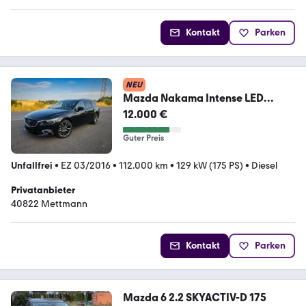
Kontakt
Parken
NEU
Mazda Nakama Intense LED
Schiebedach BOSE Leder
12.000 €
Guter Preis
Unfallfrei
•
EZ 03/2016
•
112.000 km
•
129 kW (175 PS)
•
Diesel
Privatanbieter
40822 Mettmann
Kontakt
Parken
Mazda 6 2.2 SKYACTIV-D 175