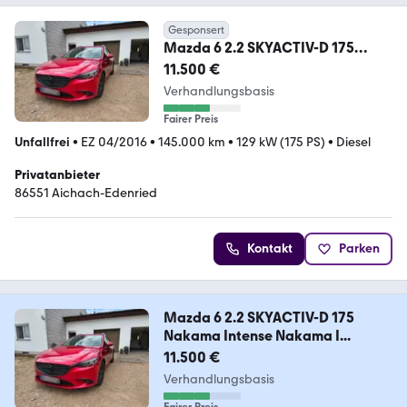
Gesponsert
Mazda 6 2.2 SKYACTIV-D 175
Nakama Intense Nakama I...
11.500 €
Verhandlungsbasis
Fairer Preis
Unfallfrei
•
EZ 04/2016
•
145.000 km
•
129 kW (175 PS)
•
Diesel
Privatanbieter
86551 Aichach-Edenried
Kontakt
Parken
Mazda 6 2.2 SKYACTIV-D 175
Nakama Intense Nakama I...
11.500 €
Verhandlungsbasis