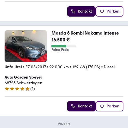
Kontakt
Parken
Mazda 6 Kombi Nakama Intense
16.500 €
Fairer Preis
Unfallfrei
•
EZ 05/2017
•
92.000 km
•
129 kW (175 PS)
•
Diesel
Auto Garden Speyer
68723 Schwetzingen
(
1
)
5 Sterne
Kontakt
Parken