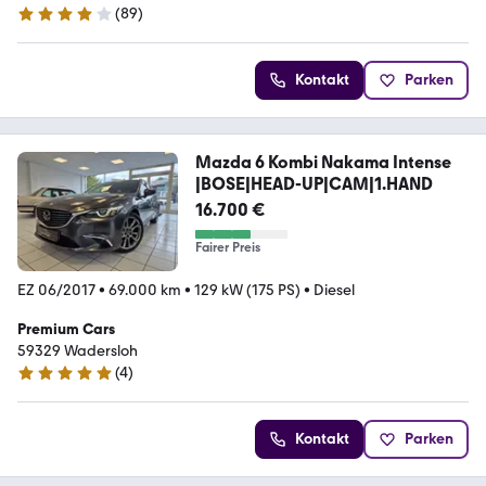
(
89
)
4.1 Sterne
Kontakt
Parken
Mazda 6 Kombi Nakama Intense
|BOSE|HEAD-UP|CAM|1.HAND
16.700 €
Fairer Preis
EZ 06/2017
•
69.000 km
•
129 kW (175 PS)
•
Diesel
Premium Cars
59329 Wadersloh
(
4
)
4.8 Sterne
Kontakt
Parken