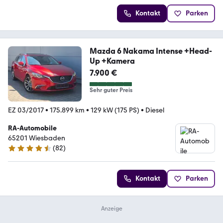
Kontakt
Parken
Mazda 6 Nakama Intense +Head-
Up +Kamera
7.900 €
Sehr guter Preis
EZ 03/2017
•
175.899 km
•
129 kW (175 PS)
•
Diesel
RA-Automobile
65201 Wiesbaden
(
82
)
4.5 Sterne
Kontakt
Parken