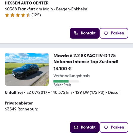
HESSEN AUTO CENTER
60388 Frankfurt am Main - Bergen-Enkheim
(
122
)
4.6 Sterne
Kontakt
Parken
Mazda 6 2.2 SKYACTIV-D 175
Nakama Intense Top Zustand!
13.100 €
Verhandlungsbasis
Fairer Preis
Unfallfrei
•
EZ 07/2017
•
140.375 km
•
129 kW (175 PS)
•
Diesel
Privatanbieter
63549 Ronneburg
Kontakt
Parken