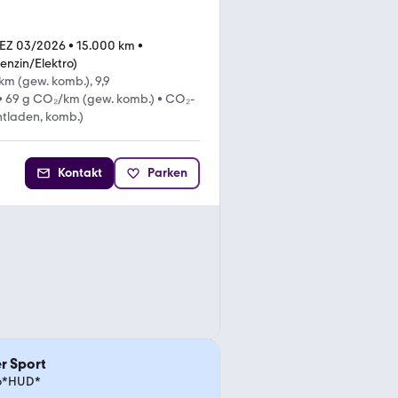
EZ 03/2026
•
15.000 km
•
enzin/Elektro)
km (gew. komb.), 9,9
•
69 g CO₂/km (gew. komb.)
•
CO₂-
ntladen, komb.)
Kontakt
Parken
r Sport
no*HUD*