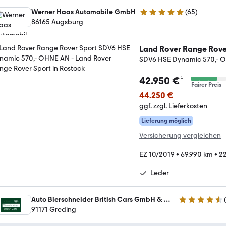
Werner Haas Automobile GmbH
(
65
)
4.8 Sterne
86165 Augsburg
Land Rover Range Rove
SDV6 HSE Dynamic 570,- 
¹
42.950 €
Fairer Preis
44.250 €
ggf. zzgl. Lieferkosten
Lieferung möglich
Versicherung vergleichen
EZ 10/2019
•
69.990 km
•
22
Leder
Auto Bierschneider British Cars GmbH & Co. KG
4.3 Sterne
91171 Greding