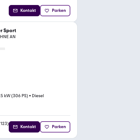
Kontakt
Parken
r Sport
OHNE AN
5 kW (306 PS)
•
Diesel
(
123
)
Kontakt
Parken