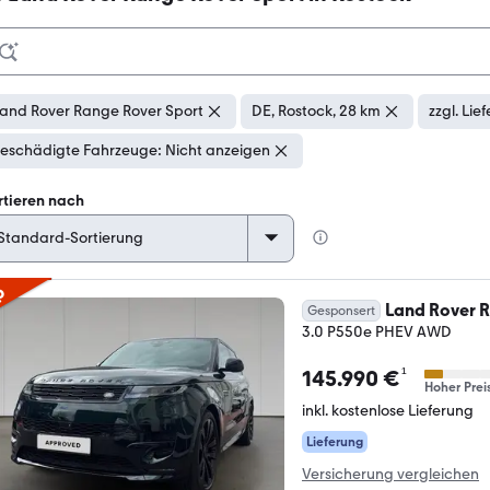
and Rover Range Rover Sport
DE, Rostock, 28 km
zzgl. Li
eschädigte Fahrzeuge: Nicht anzeigen
rtieren nach
p
Land Rover R
Gesponsert
3.0 P550e PHEV AWD
¹
145.990 €
Hoher Prei
inkl. kostenlose Lieferung
Lieferung
Versicherung vergleichen