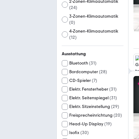
2-Zonen-Klimaautomatik
(
24
)
3-Zonen-Klimaautomatik
(
0
)
4-Zonen-Klimaautomatik
(
12
)
Ausstattung
Bluetooth
(
31
)
Bordcomputer
(
28
)
CD-Spieler
(
7
)
Elektr. Fensterheber
(
31
)
Elektr. Seitenspiegel
(
31
)
Elektr. Sitzeinstellung
(
29
)
Freisprecheinrichtung
(
20
)
Head-Up Display
(
19
)
Isofix
(
30
)