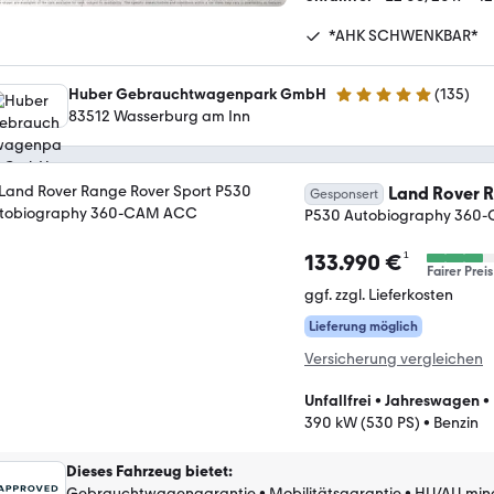
*AHK SCHWENKBAR*
Huber Gebrauchtwagenpark GmbH
(
135
)
5 Sterne
83512 Wasserburg am Inn
Land Rover R
Gesponsert
P530 Autobiography 360
¹
133.990 €
Fairer Preis
ggf. zzgl. Lieferkosten
Lieferung möglich
Versicherung vergleichen
Unfallfrei
•
Jahreswagen
•
390 kW (530 PS)
•
Benzin
Dieses Fahrzeug bietet
:
Gebrauchtwagengarantie
•
Mobilitätsgarantie
•
HU/AU min