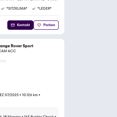
*SITZKLIMA*
*LEDER*
Kontakt
Parken
ange Rover Sport
-CAM ACC
EZ 07/2025
•
10.126 km
•
d. 18 Monate
•
165 Punkte Check
•