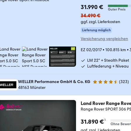
31.990 €
Guter Preis
34.490 €
ggf. zzgl. Lieferkosten
Lieferung möglich
Versicherung vergleichen
EZ 02/2017
•
100.815 km
•
LM 22" + Stealth Paket
Luftfederung + Niveau
WELLER Performance GmbH & Co. KG
(
323
)
4.3 Sterne
48163 Münster
Land Rover Range Rove
Range Rover SPORT 306 
¹
31.890 €
Ohne Bewer
ggf. zzgl. Lieferkosten