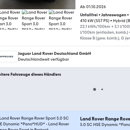
Ab 01.10.2026
Unfallfrei
•
Jahreswagen
•
410 kW (557 PS)
•
Hybrid (B
22,1 kWh/100km + 3,1 l/100
l/100km (entladen, komb.)
Klasse B (gew. komb.), G (e
Jaguar Land Rover Deutschland GmbH
Deutschlandweit verfügbar
itere Fahrzeuge dieses Händlers
Land Rover Range Rove
5.0 SC HSE Dynamic *Pa