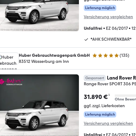
Lieferung möglich
Versicherung vergleichen
Unfallfrei
•
EZ 06/2017
•
12
*AHK SCHWENKBAR*
Huber Gebrauchtwagenpark GmbH
(
135
)
5 Sterne
83512 Wasserburg am Inn
Land Rover R
Gesponsert
Range Rover SPORT 306 
¹
31.890 €
Ohne Bewer
ggf. zzgl. Lieferkosten
Lieferung möglich
Versicherung vergleichen
Unfallfrei
•
EZ 06/2017
•
12