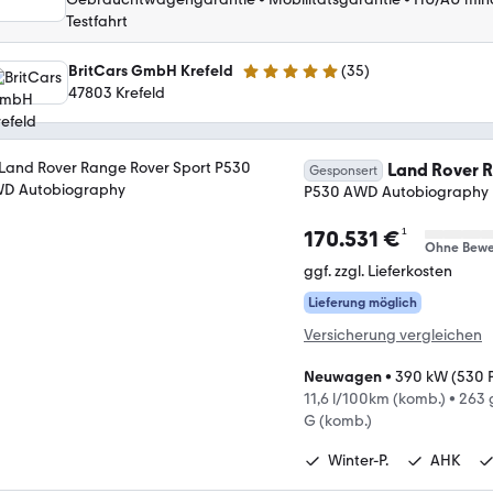
Testfahrt
BritCars GmbH Krefeld
(
35
)
4.8 Sterne
47803 Krefeld
Land Rover R
Gesponsert
P530 AWD Autobiography
¹
170.531 €
Ohne Bewe
ggf. zzgl. Lieferkosten
Lieferung möglich
Versicherung vergleichen
Neuwagen
•
390 kW (530 
11,6 l/100km (komb.)
•
263 
G (komb.)
Winter-P.
AHK