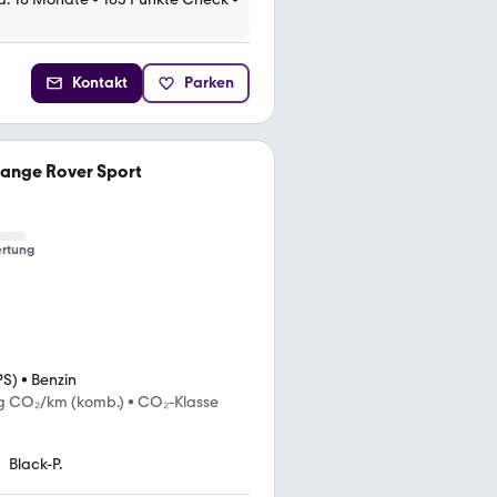
Kontakt
Parken
ange Rover Sport
rtung
PS)
•
Benzin
g CO₂/km (komb.)
•
CO₂-Klasse
Black-P.