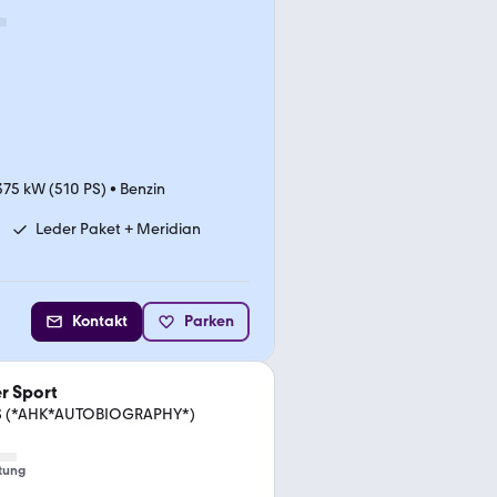
375 kW (510 PS)
•
Benzin
Leder Paket + Meridian
Kontakt
Parken
r Sport
PS (*AHK*AUTOBIOGRAPHY*)
tung