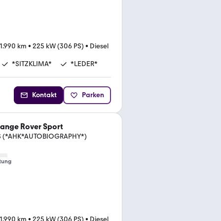
1.990 km
•
225 kW (306 PS)
•
Diesel
*SITZKLIMA*
*LEDER*
Kontakt
Parken
ange Rover Sport
PS (*AHK*AUTOBIOGRAPHY*)
tung
1.990 km
•
225 kW (306 PS)
•
Diesel