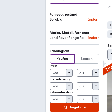
Fahrzeugzustand
Beliebig
ändern
L
Marke, Modell, Variante
B
Land Rover Range Rover Sport
ändern
So
Zahlungsart
Kaufen
Leasen
Preis
To
Erstzulassung
Kilometerstand
Angebote