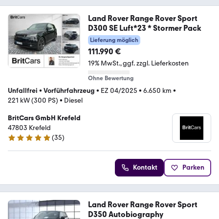
Land Rover Range Rover Sport
D300 SE Luft*23 * Stormer Pack
Lieferung möglich
111.990 €
19% MwSt.
ggf. zzgl. Lieferkosten
Ohne Bewertung
Unfallfrei
•
Vorführfahrzeug
•
EZ 04/2025
•
6.650 km
•
221 kW (300 PS)
•
Diesel
BritCars GmbH Krefeld
47803 Krefeld
(
35
)
4.8 Sterne
Kontakt
Parken
Land Rover Range Rover Sport
D350 Autobiography