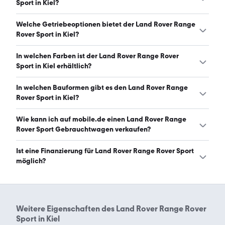
mobile.de, davon 30 Gebraucht- und 2 Neuwagen.
Sport in Kiel?
(Stand: 6.8.2026)
Der Land Rover Range Rover Sport in Kiel hat Leistungen
Welche Getriebeoptionen bietet der Land Rover Range
zwischen 249 und 635 PS. (Stand: 6.8.2026)
Rover Sport in Kiel?
Der Land Rover Range Rover Sport in Kiel ist mit
In welchen Farben ist der Land Rover Range Rover
automatischem Getriebe erhältlich. (Stand: 6.8.2026)
Sport in Kiel erhältlich?
Den Land Rover Range Rover Sport in Kiel gibt es in
In welchen Bauformen gibt es den Land Rover Range
folgenden Farben: grau, schwarz, grün, blau, weiß, braun,
Rover Sport in Kiel?
gold, rot und silber. Die häufigste Farbe ist grau. (Stand:
6.8.2026)
Den Land Rover Range Rover Sport in Kiel gibt es in
Wie kann ich auf mobile.de einen Land Rover Range
folgenden Bauformen: SUV. (Stand: 6.8.2026)
Rover Sport Gebrauchtwagen verkaufen?
Alle Informationen zum Verkauf an mobile.de-
Ist eine Finanzierung für Land Rover Range Rover Sport
Ankaufstationen oder per Inserat auf mobile.de gibt es
möglich?
auf unserer
Auto verkaufen
Seite.
Ja, ein Großteil der Angebote auf mobile.de kann
entweder über den Händler oder einen Autokredit
finanziert werden. Die ungefähre Rate kann auf der
Weitere Eigenschaften des
Land Rover Range Rover
jeweiligen Angebotsseite berechnet werden.
Sport in Kiel