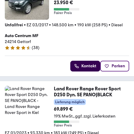
23.950 €
Fairer Preis
Unfallfrei
•
EZ 03/2017
•
148.500 km
•
190 kW (258 PS)
•
Diesel
Auto Centrum MF
24214 Gettorf
(
38
)
4.4 Sterne
Kontakt
Parken
Land Rover Range Rover Sport
D250 Dyn. SE PANO|BLACK
Lieferung möglich
69.899 €
19% MwSt.
ggf. zzgl. Lieferkosten
Fairer Preis
EZ 01/2023
•
93.330 km
•
183 kW (249 PS)
•
Diesel