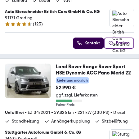
Kamera
Leder
Navi
Auto Bierschneider British Cars GmbH & Co. KG
91171 Greding
(
123
)
4.3 Sterne
Kontakt
Parken
Land Rover Range Rover Sport
HSE Dynamic ACC Pano Merid 22
Lieferung möglich
52.990 €
ggf. zzgl. Lieferkosten
Fairer Preis
Unfallfrei
•
EZ 04/2021
•
59.826 km
•
221 kW (300 PS)
•
Diesel
Standheizung
Anhängerkupplung
Sitzbelüftung
Stuttgarter Autoforum GmbH & Co.KG
74635 Kupferzell