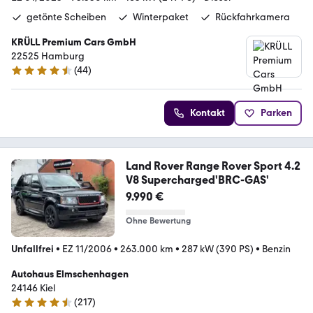
getönte Scheiben
Winterpaket
Rückfahrkamera
KRÜLL Premium Cars GmbH
22525 Hamburg
(
44
)
4.4 Sterne
Kontakt
Parken
Land Rover Range Rover Sport 4.2
V8 Supercharged'BRC-GAS'
9.990 €
Ohne Bewertung
Unfallfrei
•
EZ 11/2006
•
263.000 km
•
287 kW (390 PS)
•
Benzin
Autohaus Elmschenhagen
24146 Kiel
(
217
)
4.7 Sterne