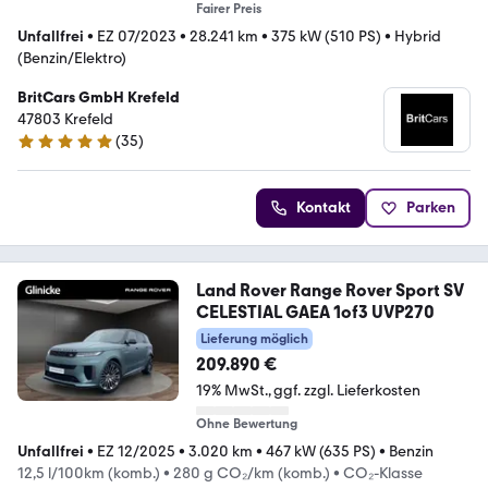
Fairer Preis
Unfallfrei
•
EZ 07/2023
•
28.241 km
•
375 kW (510 PS)
•
Hybrid
(Benzin/Elektro)
BritCars GmbH Krefeld
47803 Krefeld
(
35
)
4.8 Sterne
Kontakt
Parken
Land Rover Range Rover Sport SV
CELESTIAL GAEA 1of3 UVP270
Lieferung möglich
209.890 €
19% MwSt.
ggf. zzgl. Lieferkosten
Ohne Bewertung
Unfallfrei
•
EZ 12/2025
•
3.020 km
•
467 kW (635 PS)
•
Benzin
12,5 l/100km (komb.)
•
280 g CO₂/km (komb.)
•
CO₂-Klasse