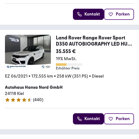
Kontakt
Parken
Land Rover Range Rover Sport
D350 AUTOBIOGRAPHY LED HUD
AHK
35.555 €
19% MwSt.
Erhöhter Preis
EZ 06/2021
•
172.555 km
•
258 kW (351 PS)
•
Diesel
Autohaus Hansa Nord GmbH
24118 Kiel
(
440
)
4.3 Sterne
Kontakt
Parken