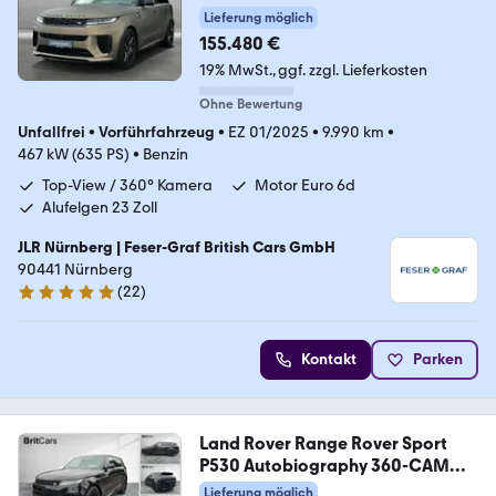
Lieferung möglich
155.480 €
19% MwSt.
ggf. zzgl. Lieferkosten
Ohne Bewertung
Unfallfrei
•
Vorführfahrzeug
•
EZ 01/2025
•
9.990 km
•
467 kW (635 PS)
•
Benzin
Top-View / 360° Kamera
Motor Euro 6d
Alufelgen 23 Zoll
JLR Nürnberg | Feser-Graf British Cars GmbH
90441 Nürnberg
(
22
)
5 Sterne
Kontakt
Parken
Land Rover Range Rover Sport
P530 Autobiography 360-CAM
ACC
Lieferung möglich