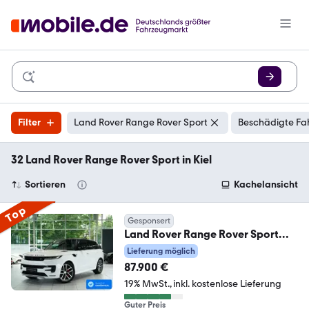
Filter
Land Rover Range Rover Sport
Beschädigte Fa
32 Land Rover Range Rover Sport in Kiel
Sortieren
Kachelansicht
Top
Gesponsert
Land Rover Range Rover Sport
Autobiography 1H*Forged *MwSt.
Lieferung möglich
87.900 €
19% MwSt.
inkl. kostenlose Lieferung
Guter Preis