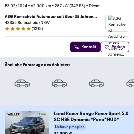
EZ 02/2024
•
62.000 km
•
257 kW (349 PS)
•
Diesel
ASG Remscheid Autohaus- seit über 35 Jahren...
42855 Remscheid/NRW
(
1218
)
4.8 Sterne
Kontakt
Parken
Ähnliche Fahrzeuge des Anbieters
Land Rover Range Rover Sport 5.0
SC HSE Dynamic *Pano*HUD*
Lieferung möglich
31.990 €