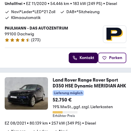
Unfallfrei
•
EZ 11/2020
•
54.446 km
•
183 kW (249 PS)
•
Diesel
Navi*Leder*LED*21 Zoll
DAB+*Sitzheizung
Klimaautomatik
PAULMANN - DAS AUTOZENTRUM
99100 Dachwig
(
273
)
4.5 Sterne
Kontakt
Parken
Land Rover Range Rover Sport
D350 HSE Dynamic MERIDIAN AHK
Lieferung möglich
52.750 €
19% MwSt.
ggf. zzgl. Lieferkosten
Erhöhter Preis
EZ 08/2021
•
80.139 km
•
257 kW (349 PS)
•
Diesel