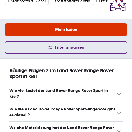
+
Kraftstoffart
:
Diesel
+
Kraftstoffart
:
Benzin
+
Erstzulassung
:
20
Mehr laden
Filter anpassen
Häufige Fragen zum Land Rover Range Rover
Sport in Kiel
Wie viel kostet der Land Rover Range Rover Sport in
Kiel?
Ein guter Preis für einen Land Rover Range Rover Sport in
Wie viele Land Rover Range Rover Sport-Angebote gibt
Kiel liegt zwischen 48.174 € und 134.490 €. (Stand:
es aktuell?
6.8.2026)
Es gibt insgesamt 32 Land Rover Range Rover Sport bei
Welche Motorisierung hat der Land Rover Range Rover