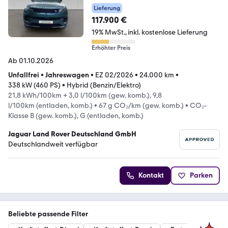
Lieferung
117.900 €
19% MwSt.
inkl. kostenlose Lieferung
Erhöhter Preis
Ab 01.10.2026
Unfallfrei
•
Jahreswagen
•
EZ 02/2026
•
24.000 km
•
338 kW (460 PS)
•
Hybrid (Benzin/Elektro)
21,8 kWh/100km + 3,0 l/100km (gew. komb.), 9,8
l/100km (entladen, komb.)
•
67 g CO₂/km (gew. komb.)
•
CO₂-
Klasse B (gew. komb.), G (entladen, komb.)
Jaguar Land Rover Deutschland GmbH
Deutschlandweit verfügbar
Kontakt
Parken
Beliebte passende Filter