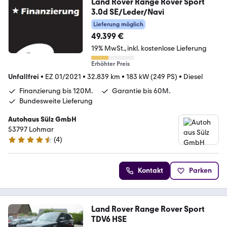
Land Rover Range Rover Sport
3.0d SE/Leder/Navi
Lieferung möglich
49.399 €
19% MwSt.
inkl. kostenlose Lieferung
Erhöhter Preis
Unfallfrei
•
EZ 01/2021
•
32.839 km
•
183 kW (249 PS)
•
Diesel
Finanzierung bis 120M.
Garantie bis 60M.
Bundesweite Lieferung
Autohaus Sülz GmbH
53797 Lohmar
(
4
)
4.6 Sterne
Kontakt
Parken
Land Rover Range Rover Sport
TDV6 HSE