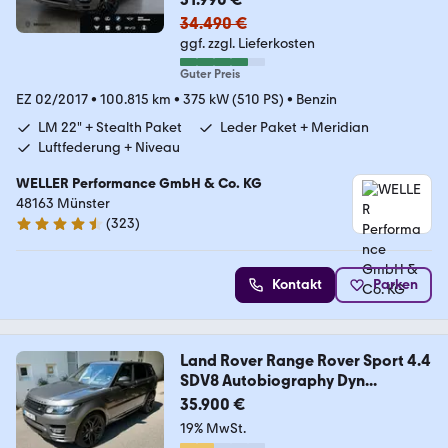
34.490 €
ggf. zzgl. Lieferkosten
Guter Preis
EZ 02/2017
•
100.815 km
•
375 kW (510 PS)
•
Benzin
LM 22" + Stealth Paket
Leder Paket + Meridian
Luftfederung + Niveau
WELLER Performance GmbH & Co. KG
48163 Münster
(
323
)
4.3 Sterne
Kontakt
Parken
Land Rover Range Rover Sport 4.4
SDV8 Autobiography Dyn...
35.900 €
19% MwSt.