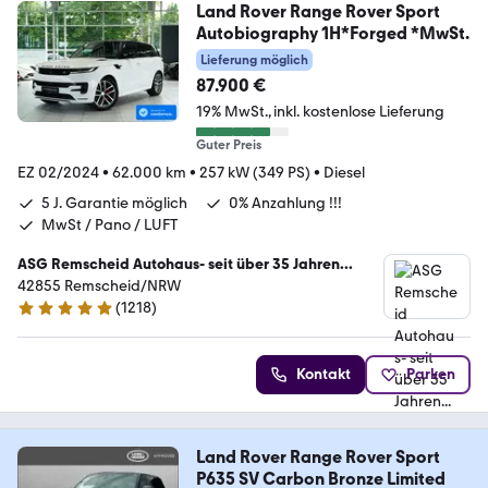
Land Rover Range Rover Sport
Autobiography 1H*Forged *MwSt.
Lieferung möglich
87.900 €
19% MwSt.
inkl. kostenlose Lieferung
Guter Preis
EZ 02/2024
•
62.000 km
•
257 kW (349 PS)
•
Diesel
5 J. Garantie möglich
0% Anzahlung !!!
MwSt / Pano / LUFT
ASG Remscheid Autohaus- seit über 35 Jahren...
42855 Remscheid/NRW
(
1218
)
4.8 Sterne
Kontakt
Parken
Land Rover Range Rover Sport
P635 SV Carbon Bronze Limited