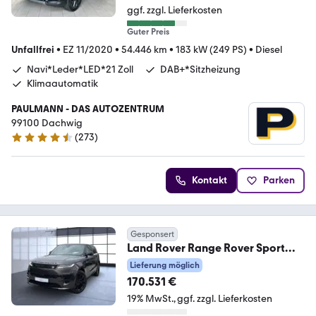
ggf. zzgl. Lieferkosten
Guter Preis
Unfallfrei
•
EZ 11/2020
•
54.446 km
•
183 kW (249 PS)
•
Diesel
Navi*Leder*LED*21 Zoll
DAB+*Sitzheizung
Klimaautomatik
PAULMANN - DAS AUTOZENTRUM
99100 Dachwig
(
273
)
4.5 Sterne
Kontakt
Parken
Gesponsert
Land Rover Range Rover Sport
P530 AWD Autobiography
Lieferung möglich
170.531 €
19% MwSt.
ggf. zzgl. Lieferkosten