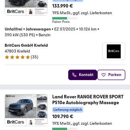
133.990 €
19% MwSt.
ggf. zzgl. Lieferkosten
Fairer Preis
Unfallfrei
•
Jahreswagen
•
EZ 07/2025
•
10.126 km
•
390 kW (530 PS)
•
Benzin
BritCars GmbH Krefeld
47803 Krefeld
(
35
)
4.8 Sterne
Kontakt
Parken
Land Rover RANGE ROVER SPORT
P510e Autobiography Massage
Lieferung möglich
109.790 €
19% MwSt.
ggf. zzgl. Lieferkosten