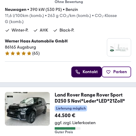
Ohne Bewertung
Neuwagen
•
390 kW (530 PS)
•
Benzin
11,6 l/100km (komb.)
•
263 g CO₂/km (komb.)
•
CO₂-Klasse
G (komb.)
Winter-P.
AHK
Black-P.
Werner Haas Automobile GmbH
86165 Augsburg
(
65
)
4.8 Sterne
Kontakt
Parken
Land Rover Range Rover Sport
D250 S Navi*Leder*LED*21Zoll*
Lieferung möglich
44.500 €
ggf. zzgl. Lieferkosten
Guter Preis