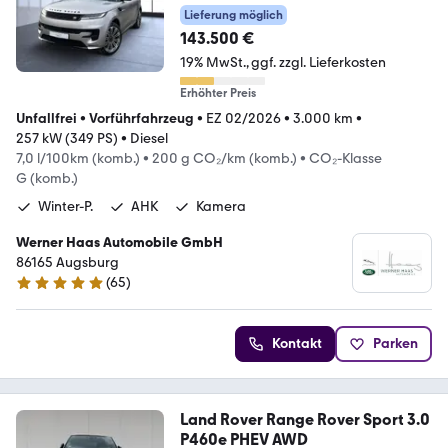
Lieferung möglich
143.500 €
19% MwSt.
ggf. zzgl. Lieferkosten
Erhöhter Preis
Unfallfrei
•
Vorführfahrzeug
•
EZ 02/2026
•
3.000 km
•
257 kW (349 PS)
•
Diesel
7,0 l/100km (komb.)
•
200 g CO₂/km (komb.)
•
CO₂-Klasse
G (komb.)
Winter-P.
AHK
Kamera
Werner Haas Automobile GmbH
86165 Augsburg
(
65
)
4.8 Sterne
Kontakt
Parken
Land Rover Range Rover Sport 3.0
P460e PHEV AWD