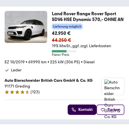
Land Rover Range Rover Sport
SDV6 HSE Dynamic 570,- OHNE AN
Lieferung möglich
42.950 €
44.250 €
19% MwSt.
ggf. zzgl. Lieferkosten
Fairer Preis
EZ 10/2019
•
69.990 km
•
225 kW (306 PS)
•
Diesel
Leder
Auto Bierschneider British Cars GmbH & Co. KG
91171 Greding
(
123
)
4.3 Sterne
Kontakt
Parken