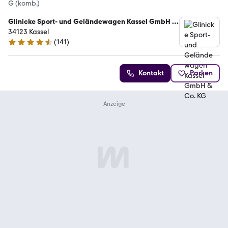
G (komb.)
Glinicke Sport- und Geländewagen Kassel GmbH &
Co. KG
34123 Kassel
(
141
)
4.7 Sterne
Kontakt
Parken