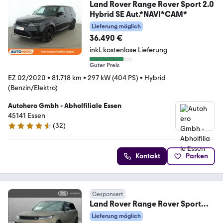
Land Rover Range Rover Sport 2.0
Hybrid SE Aut.*NAVI*CAM*
Lieferung möglich
36.490 €
inkl. kostenlose Lieferung
Guter Preis
EZ 02/2020
•
81.718 km
•
297 kW (404 PS)
•
Hybrid
(Benzin/Elektro)
Autohero Gmbh - Abholfiliale Essen
45141 Essen
(
32
)
4.7 Sterne
Kontakt
Parken
Gesponsert
Land Rover Range Rover Sport
P635 SV Carbon Bronze Limited
Lieferung möglich