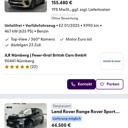
155.480 €
19% MwSt.
ggf. zzgl. Lieferkosten
Ohne Bewertung
Unfallfrei
•
Vorführfahrzeug
•
EZ 01/2025
•
9.990 km
•
467 kW (635 PS)
•
Benzin
Top-View / 360° Kamera
Motor Euro 6d
Alufelgen 23 Zoll
JLR Nürnberg | Feser-Graf British Cars GmbH
90441 Nürnberg
(
22
)
5 Sterne
Kontakt
Parken
Gesponsert
Land Rover Range Rover Sport
D250 S Navi*Leder*LED*21Zoll*
Lieferung möglich
44.500 €